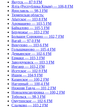
Якутск — 87,9 FM
Ялта (Республика Крым) — 106,8 FM
Ярославль — 98,3 FM
Тюменская область:
Абатское — 103,8 FM
Аромашево — 103,5 FM
Байкалово — 105,5 FM
Бердюжье — 103,2 FM
Большое Сорокино — 102,7 FM
Вагай — 97,0 FM
Викулово — 103,6 FM
Голышманово — 105,4 FM
Демьянское — 102,6 FM
Ермаки — 103,3 FM
Заводоуковск — 103,3 FM
Ингаир — 103,2 FM
Исетское — 102,9 FM
Ишим — 104,9 FM
Казанское — 100,2 FM
Нагорный — 100,4 FM
Нижняя Тавда — 101,2 FM
Новоалександровка — 100,2 FM
Тобольск — 98,3 FM
Омутинское — 102,6 FM
Сладково — 103,2 FM