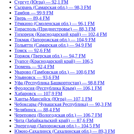
Сургут (Югра) — 92,1 FM
Сызрань (Самарская обл.) — 98,3 FM
Тамбов — 99,9 FM
Тверь — 89,4 FM
Тёмкино (Смоленская обл.) — 96,1 FM
Тирасполь (Приднестровье) — 88,3 FM
Тихорецк (Краснодарский край) — 102,4 FM
Токмак (Запорожская обл.) — 104,9 FM
Тольятти (Самарская обл.) — 94,9 FM
Томск — 92,6 FM
Торжок (Тверская обл.) — 94,7 FM
Туапсе (Краснодарский край) — 106,5
Тюмень — 92,4 FM
Уварово (Тамбовская обл.) — 100,6 FM
Ульяновск — 93,6 FM
Уфа (Республика Башкортостан) — 98,8 FM
Феодосия (Республика Крым) — 106,1 FM
Хабаровск — 107,9 FM
Ханты-Мансийск (Югра) — 107,1 FM
Чебоксары (Чувашская Республика) — 90,3 FM
Челябинск — 88,4 FM
Череповец (Вологодская обл.) — 106,7 FM
Чита (Забайкальский край) — 87,6 FM
Энергодар (Запорожская обл.) – 104,5 FM
Южно-Сахалинск (Сахалинская обл.) — 89,3 FM