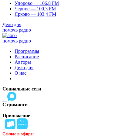
Упорово — 106,8 FM
Черное — 100,3 FM
Ярково — 103,4 FM
Дело дня
помочь радио
помочь радио
Программы
Расписание
Авторы
Дело дня
О нас
Социальные сети
Стриминги
Приложение
Сейчас в эфире: