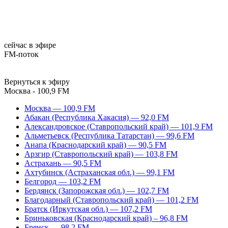
сейчас в эфире
FM-поток
Вернуться к эфиру
Москва - 100,9 FM
Москва — 100,9 FM
Абакан (Республика Хакасия) — 92,0 FM
Александровское (Ставропольский край) — 101,9 FM
Альметьевск (Республика Татарстан) — 99,6 FM
Анапа (Краснодарский край) — 90,5 FM
Арзгир (Ставропольский край) — 103,8 FM
Астрахань — 90,5 FM
Ахтубинск (Астраханская обл.) — 99,1 FM
Белгород — 103,2 FM
Бердянск (Запорожская обл.) — 102,7 FM
Благодарный (Ставропольский край) — 101,2 FM
Братск (Иркутская обл.) — 107,2 FM
Бриньковская (Краснодарский край) – 96,8 FM
Брянск — 98,2 FM