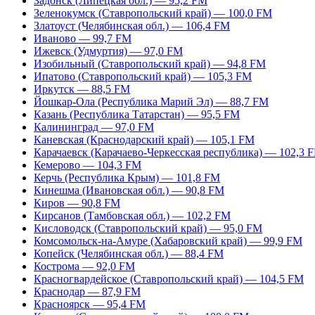
Задонск (Липецкая обл.) — 95,2 FM
Зеленокумск (Ставропольский край) — 100,0 FM
Златоуст (Челябинская обл.) — 106,4 FM
Иваново — 99,7 FM
Ижевск (Удмуртия) — 97,0 FM
Изобильный (Ставропольский край) — 94,8 FM
Ипатово (Ставропольский край) — 105,3 FM
Иркутск — 88,5 FM
Йошкар-Ола (Республика Марий Эл) — 88,7 FM
Казань (Республика Татарстан) — 95,5 FM
Калининград — 97,0 FM
Каневская (Краснодарский край) — 105,1 FM
Карачаевск (Карачаево-Черкесская республика) — 102,3 
Кемерово — 104,3 FM
Керчь (Республика Крым) — 101,8 FM
Кинешма (Ивановская обл.) — 90,8 FM
Киров — 90,8 FM
Кирсанов (Тамбовская обл.) — 102,2 FM
Кисловодск (Ставропольский край) — 95,0 FM
Комсомольск-на-Амуре (Хабаровский край) — 99,9 FM
Копейск (Челябинская обл.) — 88,4 FM
Кострома — 92,0 FM
Красногвардейское (Ставропольский край) — 104,5 FM
Краснодар — 87,9 FM
Красноярск — 95,4 FM