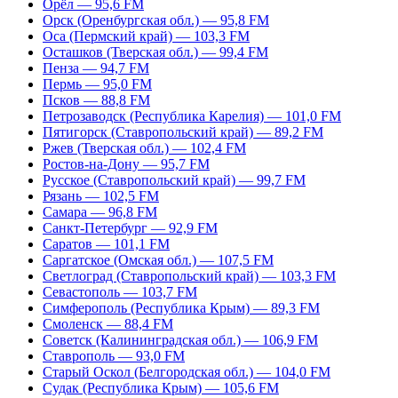
Орёл — 95,6 FM
Орск (Оренбургская обл.) — 95,8 FM
Оса (Пермский край) — 103,3 FM
Осташков (Тверская обл.) — 99,4 FM
Пенза — 94,7 FM
Пермь — 95,0 FM
Псков — 88,8 FM
Петрозаводск (Республика Карелия) — 101,0 FM
Пятигорск (Ставропольский край) — 89,2 FM
Ржев (Тверская обл.) — 102,4 FM
Ростов-на-Дону — 95,7 FM
Русское (Ставропольский край) — 99,7 FM
Рязань — 102,5 FM
Самара — 96,8 FM
Санкт-Петербург — 92,9 FM
Саратов — 101,1 FM
Саргатское (Омская обл.) — 107,5 FM
Светлоград (Ставропольский край) — 103,3 FM
Севастополь — 103,7 FM
Симферополь (Республика Крым) — 89,3 FM
Смоленск — 88,4 FM
Советск (Калининградская обл.) — 106,9 FM
Ставрополь — 93,0 FM
Старый Оскол (Белгородская обл.) — 104,0 FM
Судак (Республика Крым) — 105,6 FM