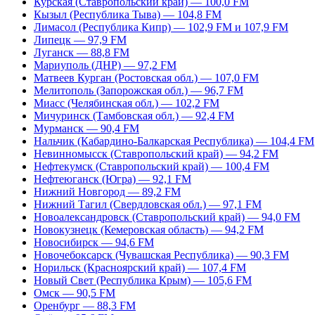
Курская (Ставропольский край) — 100,0 FM
Кызыл (Республика Тыва) — 104,8 FM
Лимасол (Республика Кипр) — 102,9 FM и 107,9 FM
Липецк — 97,9 FM
Луганск — 88,8 FM
Мариуполь (ДНР) — 97,2 FM
Матвеев Курган (Ростовская обл.) — 107,0 FM
Мелитополь (Запорожская обл.) — 96,7 FM
Миасс (Челябинская обл.) — 102,2 FM
Мичуринск (Тамбовская обл.) — 92,4 FM
Мурманск — 90,4 FM
Нальчик (Кабардино-Балкарская Республика) — 104,4 FM
Невинномысск (Ставропольский край) — 94,2 FM
Нефтекумск (Ставропольский край) — 100,4 FM
Нефтеюганск (Югра) — 92,1 FM
Нижний Новгород — 89,2 FM
Нижний Тагил (Свердловская обл.) — 97,1 FM
Новоалександровск (Ставропольский край) — 94,0 FM
Новокузнецк (Кемеровская область) — 94,2 FM
Новосибирск — 94,6 FM
Новочебоксарск (Чувашская Республика) — 90,3 FM
Норильск (Красноярский край) — 107,4 FM
Новый Свет (Республика Крым) — 105,6 FM
Омск — 90,5 FM
Оренбург — 88,3 FM