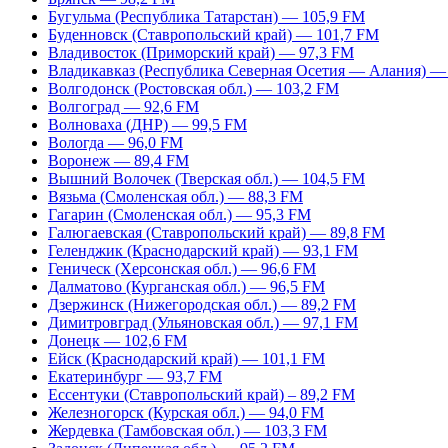
Бугульма (Республика Татарстан) — 105,9 FM
Буденновск (Ставропольский край) — 101,7 FM
Владивосток (Приморский край) — 97,3 FM
Владикавказ (Республика Северная Осетия — Алания) —
Волгодонск (Ростовская обл.) — 103,2 FM
Волгоград — 92,6 FM
Волноваха (ДНР) — 99,5 FM
Вологда — 96,0 FM
Воронеж — 89,4 FM
Вышний Волочек (Тверская обл.) — 104,5 FM
Вязьма (Смоленская обл.) — 88,3 FM
Гагарин (Смоленская обл.) — 95,3 FM
Галюгаевская (Ставропольский край) — 89,8 FM
Геленджик (Краснодарский край) — 93,1 FM
Геническ (Херсонская обл.) — 96,6 FM
Далматово (Курганская обл.) — 96,5 FM
Дзержинск (Нижегородская обл.) — 89,2 FM
Димитровград (Ульяновская обл.) — 97,1 FM
Донецк — 102,6 FM
Ейск (Краснодарский край) — 101,1 FM
Екатеринбург — 93,7 FM
Ессентуки (Ставропольский край) – 89,2 FM
Железногорск (Курская обл.) — 94,0 FM
Жердевка (Тамбовская обл.) — 103,3 FM