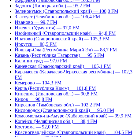
Жердевка (Тамбовская обл.) — 103,3 FM
Задонск (Липецкая обл.) — 95,2 FM
Зеленокумск (Ставропольский край) — 100,0 FM
Златоуст (Челябинская обл.) — 106,4 FM
Иваново — 99,7 FM
Ижевск (Удмуртия) — 97,0 FM
Изобильный (Ставропольский край) — 94,8 FM
Ипатово (Ставропольский край) — 105,3 FM
Иркутск — 88,5 FM
Йошкар-Ола (Республика Марий Эл) — 88,7 FM
Казань (Республика Татарстан) — 95,5 FM
Калининград — 97,0 FM
Каневская (Краснодарский край) — 105,1 FM
Карачаевск (Карачаево-Черкесская республика) — 102,3
FM
Кемерово — 104,3 FM
Керчь (Республика Крым) — 101,8 FM
Кинешма (Ивановская обл.) — 90,8 FM
Киров — 90,8 FM
Кирсанов (Тамбовская обл.) — 102,2 FM
Кисловодск (Ставропольский край) — 95,0 FM
Комсомольск-на-Амуре (Хабаровский край) — 99,9 FM
Копейск (Челябинская обл.) — 88,4 FM
Кострома — 92,0 FM
Красногвардейское (Ставропольский край) — 104,5 FM