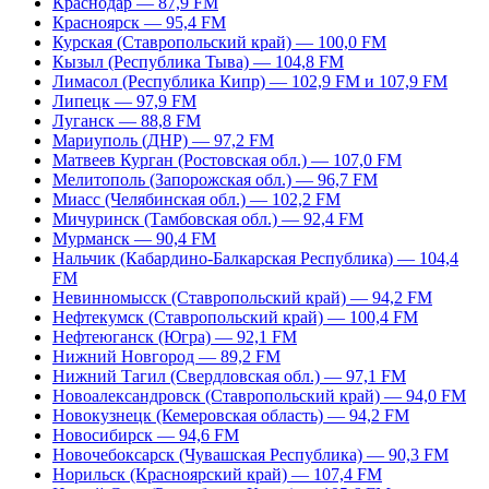
Краснодар — 87,9 FM
Красноярск — 95,4 FM
Курская (Ставропольский край) — 100,0 FM
Кызыл (Республика Тыва) — 104,8 FM
Лимасол (Республика Кипр) — 102,9 FM и 107,9 FM
Липецк — 97,9 FM
Луганск — 88,8 FM
Мариуполь (ДНР) — 97,2 FM
Матвеев Курган (Ростовская обл.) — 107,0 FM
Мелитополь (Запорожская обл.) — 96,7 FM
Миасс (Челябинская обл.) — 102,2 FM
Мичуринск (Тамбовская обл.) — 92,4 FM
Мурманск — 90,4 FM
Нальчик (Кабардино-Балкарская Республика) — 104,4
FM
Невинномысск (Ставропольский край) — 94,2 FM
Нефтекумск (Ставропольский край) — 100,4 FM
Нефтеюганск (Югра) — 92,1 FM
Нижний Новгород — 89,2 FM
Нижний Тагил (Свердловская обл.) — 97,1 FM
Новоалександровск (Ставропольский край) — 94,0 FM
Новокузнецк (Кемеровская область) — 94,2 FM
Новосибирск — 94,6 FM
Новочебоксарск (Чувашская Республика) — 90,3 FM
Норильск (Красноярский край) — 107,4 FM