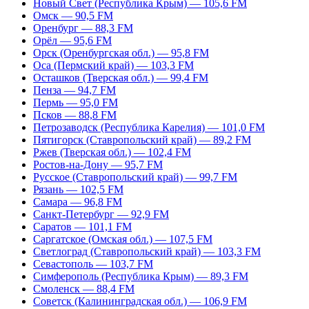
Новый Свет (Республика Крым) — 105,6 FM
Омск — 90,5 FM
Оренбург — 88,3 FM
Орёл — 95,6 FM
Орск (Оренбургская обл.) — 95,8 FM
Оса (Пермский край) — 103,3 FM
Осташков (Тверская обл.) — 99,4 FM
Пенза — 94,7 FM
Пермь — 95,0 FM
Псков — 88,8 FM
Петрозаводск (Республика Карелия) — 101,0 FM
Пятигорск (Ставропольский край) — 89,2 FM
Ржев (Тверская обл.) — 102,4 FM
Ростов-на-Дону — 95,7 FM
Русское (Ставропольский край) — 99,7 FM
Рязань — 102,5 FM
Самара — 96,8 FM
Санкт-Петербург — 92,9 FM
Саратов — 101,1 FM
Саргатское (Омская обл.) — 107,5 FM
Светлоград (Ставропольский край) — 103,3 FM
Севастополь — 103,7 FM
Симферополь (Республика Крым) — 89,3 FM
Смоленск — 88,4 FM
Советск (Калининградская обл.) — 106,9 FM