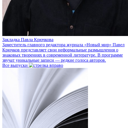
Закладка Павла Крючкова
Заместитель главного редактора журнала «Новый мир» Павел
Крючков представляет свои неформальные размышления о
знаковых творениях в современной литературе. В программе
звучат уникальные записи — редкие голоса авторов.
Все выпуски