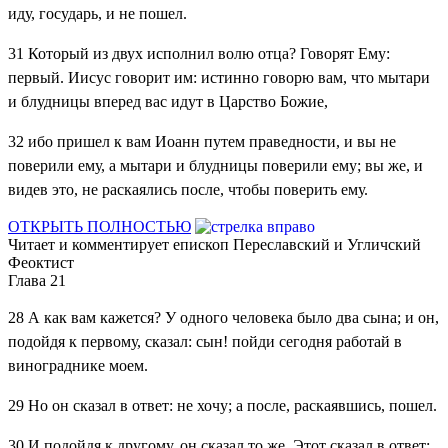
иду, государь, и не пошел.
31
Который из двух исполнил волю отца? Говорят Ему:
первый. Иисус говорит им: истинно говорю вам, что мытари
и блудницы вперед вас идут в Царство Божие,
32
ибо пришел к вам Иоанн путем праведности, и вы не
поверили ему, а мытари и блудницы поверили ему; вы же, и
видев это, не раскаялись после, чтобы поверить ему.
ОТКРЫТЬ ПОЛНОСТЬЮ
Читает и комментирует епископ Переславский и Угличский
Феоктист
Глава 21
28
А как вам кажется? У одного человека было два сына; и он,
подойдя к первому, сказал: сын! пойди сегодня работай в
винограднике моем.
29
Но он сказал в ответ: не хочу; а после, раскаявшись, пошел.
30
И подойдя к другому, он сказал то же. Этот сказал в ответ: