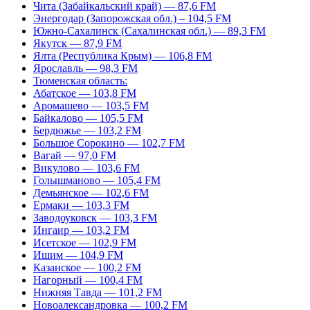
Чита (Забайкальский край) — 87,6 FM
Энергодар (Запорожская обл.) – 104,5 FM
Южно-Сахалинск (Сахалинская обл.) — 89,3 FM
Якутск — 87,9 FM
Ялта (Республика Крым) — 106,8 FM
Ярославль — 98,3 FM
Тюменская область:
Абатское — 103,8 FM
Аромашево — 103,5 FM
Байкалово — 105,5 FM
Бердюжье — 103,2 FM
Большое Сорокино — 102,7 FM
Вагай — 97,0 FM
Викулово — 103,6 FM
Голышманово — 105,4 FM
Демьянское — 102,6 FM
Ермаки — 103,3 FM
Заводоуковск — 103,3 FM
Ингаир — 103,2 FM
Исетское — 102,9 FM
Ишим — 104,9 FM
Казанское — 100,2 FM
Нагорный — 100,4 FM
Нижняя Тавда — 101,2 FM
Новоалександровка — 100,2 FM