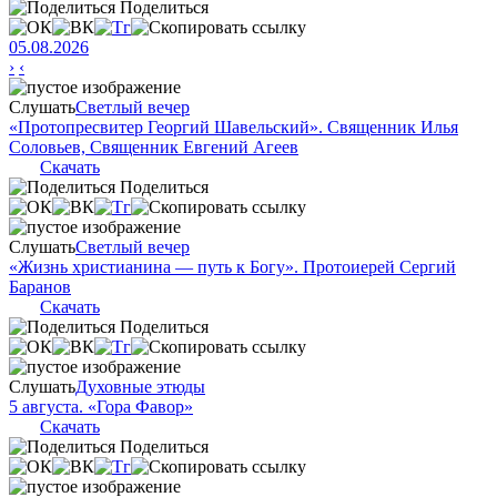
Поделиться
05.08.2026
›
‹
Слушать
Светлый вечер
«Протопресвитер Георгий Шавельский». Священник Илья
Соловьев, Священник Евгений Агеев
Скачать
Поделиться
Слушать
Светлый вечер
«Жизнь христианина — путь к Богу». Протоиерей Сергий
Баранов
Скачать
Поделиться
Слушать
Духовные этюды
5 августа. «Гора Фавор»
Скачать
Поделиться