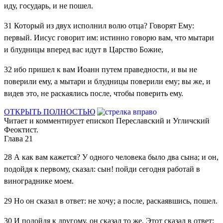
иду, государь, и не пошел.
31
Который из двух исполнил волю отца? Говорят Ему:
первый. Иисус говорит им: истинно говорю вам, что мытари
и блудницы вперед вас идут в Царство Божие,
32
ибо пришел к вам Иоанн путем праведности, и вы не
поверили ему, а мытари и блудницы поверили ему; вы же, и
видев это, не раскаялись после, чтобы поверить ему.
ОТКРЫТЬ ПОЛНОСТЬЮ
Читает и комментирует епископ Переславский и Угличский
Феоктист.
Глава 21
28
А как вам кажется? У одного человека было два сына; и он,
подойдя к первому, сказал: сын! пойди сегодня работай в
винограднике моем.
29
Но он сказал в ответ: не хочу; а после, раскаявшись, пошел.
30
И подойдя к другому, он сказал то же. Этот сказал в ответ: