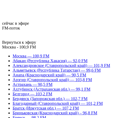
сейчас в эфире
FM-поток
Вернуться к эфиру
Москва - 100,9 FM
Москва — 100,9 FM
Абакан (Республика Хакасия) — 92,0 FM
Александровское (Ставропольский край) — 101,9 FM
Альметьевск (Республика Татарстан) — 99,6 FM
Анапа (Краснодарский край) — 90,5 FM
Арзгир (Ставропольский край) — 103,8 FM
Астрахань — 90,5 FM
Ахтубинск (Астраханская обл.) — 99,1 FM
Белгород — 103,2 FM
Бердянск (Запорожская обл.) — 102,7 FM
Благодарный (Ставропольский край) — 101,2 FM
Братск (Иркутская обл.) — 107,2 FM
Бриньковская (Краснодарский край) – 96,8 FM
Брянск — 98,2 FM