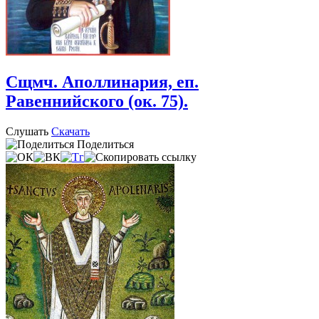
Сщмч. Аполлинария, еп.
Равеннийского (ок. 75).
Слушать
Скачать
Поделиться