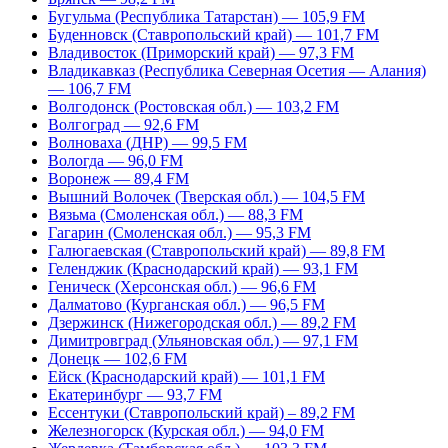
Бугульма (Республика Татарстан) — 105,9 FM
Буденновск (Ставропольский край) — 101,7 FM
Владивосток (Приморский край) — 97,3 FM
Владикавказ (Республика Северная Осетия — Алания)
— 106,7 FM
Волгодонск (Ростовская обл.) — 103,2 FM
Волгоград — 92,6 FM
Волноваха (ДНР) — 99,5 FM
Вологда — 96,0 FM
Воронеж — 89,4 FM
Вышний Волочек (Тверская обл.) — 104,5 FM
Вязьма (Смоленская обл.) — 88,3 FM
Гагарин (Смоленская обл.) — 95,3 FM
Галюгаевская (Ставропольский край) — 89,8 FM
Геленджик (Краснодарский край) — 93,1 FM
Геническ (Херсонская обл.) — 96,6 FM
Далматово (Курганская обл.) — 96,5 FM
Дзержинск (Нижегородская обл.) — 89,2 FM
Димитровград (Ульяновская обл.) — 97,1 FM
Донецк — 102,6 FM
Ейск (Краснодарский край) — 101,1 FM
Екатеринбург — 93,7 FM
Ессентуки (Ставропольский край) – 89,2 FM
Железногорск (Курская обл.) — 94,0 FM