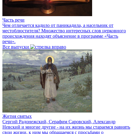
Часть речи
Чем отличается кадило от паникадила, а насельник от
местоблюстителя? Множество интересных слов церковного
происхождения находят объяснение в программе «Часть
речи».
Все выпуски
Жития святых
Сергий Радонежский, Серафим Саровский, Александр
Невский и многие другие - на их жизнь мы стараемся равнять
свои жизни, к ним мы обращаемся с просьбами о