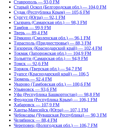
Ставрополь — 93,0 FM
Старый Оскол (Белгородская обл.) — 104,0 FM
Судак (Республика Крым) — 105,6 FM
Сургут (Югра) — 92,1 FM
Сызрань (Самарская обл.) — 98,3 FM
Тамбов — 99,9 FM
Тверь — 89,4 FM
Тёмкино (Смоленская обл.) — 96,1 FM
Тирасполь (Приднестровье) — 88,3 FM
Тихорецк (Краснодарский край) — 102,4 FM
Токмак (Запорожская обл.) — 104,9 FM
Тольятти (Самарская обл.) — 94,9 FM
Томск — 92,6 FM
Торжок (Тверская обл.) — 94,7 FM
Туапсе (Краснодарский край) — 106,5
Тюмень — 92,4 FM
Уварово (Тамбовская обл.) — 100,6 FM
Ульяновск — 93,6 FM
Уфа (Республика Башкортостан) — 98,8 FM
Феодосия (Республика Крым) — 106,1 FM
Хабаровск — 107,9 FM
Ханты-Мансийск (Югра) — 107,1 FM
Чебоксары (Чувашская Республика) — 90,3 FM
Челябинск — 88,4 FM
Череповец (Вологодская обл.) — 106,7 FM