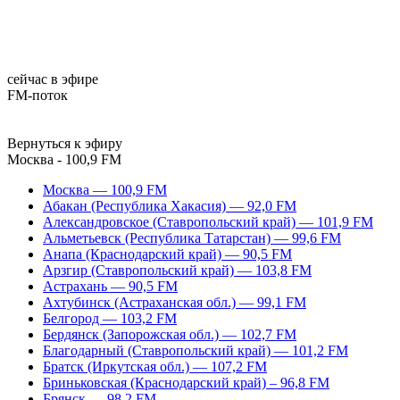
сейчас в эфире
FM-поток
Вернуться к эфиру
Москва - 100,9 FM
Москва — 100,9 FM
Абакан (Республика Хакасия) — 92,0 FM
Александровское (Ставропольский край) — 101,9 FM
Альметьевск (Республика Татарстан) — 99,6 FM
Анапа (Краснодарский край) — 90,5 FM
Арзгир (Ставропольский край) — 103,8 FM
Астрахань — 90,5 FM
Ахтубинск (Астраханская обл.) — 99,1 FM
Белгород — 103,2 FM
Бердянск (Запорожская обл.) — 102,7 FM
Благодарный (Ставропольский край) — 101,2 FM
Братск (Иркутская обл.) — 107,2 FM
Бриньковская (Краснодарский край) – 96,8 FM
Брянск — 98,2 FM