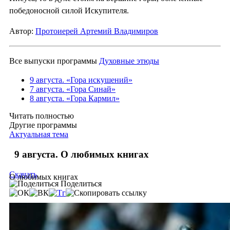
победоносной силой Искупителя.
Автор:
Протоиерей Артемий Владимиров
Все выпуски программы
Духовные этюды
9 августа. «Гора искушений»
7 августа. «Гора Синай»
8 августа. «Гора Кармил»
Читать полностью
Другие программы
Актуальная тема
9 августа. О любимых книгах
Скачать
О любимых книгах
Поделиться