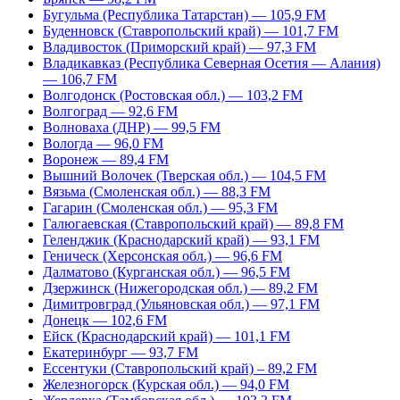
Бугульма (Республика Татарстан) — 105,9 FM
Буденновск (Ставропольский край) — 101,7 FM
Владивосток (Приморский край) — 97,3 FM
Владикавказ (Республика Северная Осетия — Алания)
— 106,7 FM
Волгодонск (Ростовская обл.) — 103,2 FM
Волгоград — 92,6 FM
Волноваха (ДНР) — 99,5 FM
Вологда — 96,0 FM
Воронеж — 89,4 FM
Вышний Волочек (Тверская обл.) — 104,5 FM
Вязьма (Смоленская обл.) — 88,3 FM
Гагарин (Смоленская обл.) — 95,3 FM
Галюгаевская (Ставропольский край) — 89,8 FM
Геленджик (Краснодарский край) — 93,1 FM
Геническ (Херсонская обл.) — 96,6 FM
Далматово (Курганская обл.) — 96,5 FM
Дзержинск (Нижегородская обл.) — 89,2 FM
Димитровград (Ульяновская обл.) — 97,1 FM
Донецк — 102,6 FM
Ейск (Краснодарский край) — 101,1 FM
Екатеринбург — 93,7 FM
Ессентуки (Ставропольский край) – 89,2 FM
Железногорск (Курская обл.) — 94,0 FM