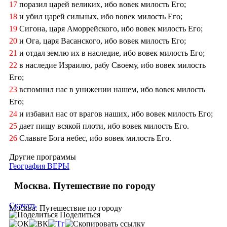
17
поразил царей великих, ибо вовек милость Его;
18
и убил царей сильных, ибо вовек милость Его;
19
Сигона, царя Аморрейского, ибо вовек милость Его;
20
и Ога, царя Васанского, ибо вовек милость Его;
21
и отдал землю их в наследие, ибо вовек милость Его;
22
в наследие Израилю, рабу Своему, ибо вовек милость
Его;
23
вспомнил нас в унижении нашем, ибо вовек милость
Его;
24
и избавил нас от врагов наших, ибо вовек милость Его;
25
дает пищу всякой плоти, ибо вовек милость Его.
26
Славьте Бога небес, ибо вовек милость Его.
Другие программы
География ВЕРЫ
Москва. Путешествие по городу
Скачать
Москва. Путешествие по городу
Поделиться