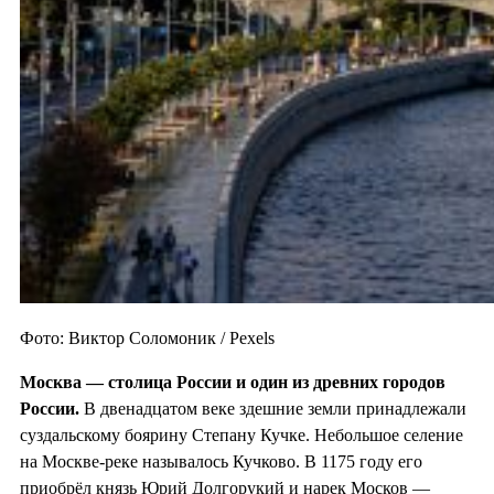
Фото: Виктор Соломоник / Pexels
Москва — столица России и один из
древних городов
России.
В двенадцатом веке здешние земли принадлежали
суздальскому боярину Степану Кучке. Небольшое селение
на Москве-реке называлось Кучково. В 1175 году его
приобрёл князь Юрий Долгорукий и нарек Москов —