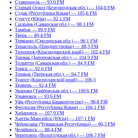
Ставрополь — 93,0 FM
Старый Оскол (Белгородская обл.) — 104,0 FM
Судак (Республика Крым) — 105,6 FM
Сургут (Югра) — 92,1 FM
Сызрань (Самарская обл.) — 98,3 FM
Тамбов — 99,9 FM
Тверь — 89,4 FM
Тёмкино (Смоленская обл.) — 96,1 FM
Тирасполь (Приднестровье) — 88,3 FM
Тихорецк (Краснодарский край) — 102,4 FM
Токмак (Запорожская обл.) — 104,9 FM
Тольятти (Самарская обл.) — 94,9 FM
Томск — 92,6 FM
Торжок (Тверская обл.) — 94,7 FM
Туапсе (Краснодарский край) — 106,5
Тюмень — 92,4 FM
Уварово (Тамбовская обл.) — 100,6 FM
Ульяновск — 93,6 FM
Уфа (Республика Башкортостан) — 98,8 FM
Феодосия (Республика Крым) — 106,1 FM
Хабаровск — 107,9 FM
Ханты-Мансийск (Югра) — 107,1 FM
Чебоксары (Чувашская Республика) — 90,3 FM
Челябинск — 88,4 FM
Череповец (Вологодская обл.) — 106,7 FM