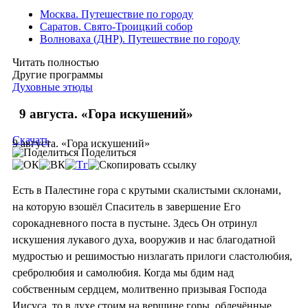
Москва. Путешествие по городу
Саратов. Свято-Троицкий собор
Волноваха (ДНР). Путешествие по городу
Читать полностью
Другие программы
Духовные этюды
9 августа. «Гора искушений»
Скачать
9 августа. «Гора искушений»
Поделиться
Есть в Палестине гора с крутыми скалистыми склонами,
на которую взошёл Спаситель в завершение Его
сорокадневного поста в пустыне. Здесь Он отринул
искушения лукавого духа, вооружив и нас благодатной
мудростью и решимостью низлагать прилоги сластолюбия,
сребролюбия и самолюбия. Когда мы бдим над
собственным сердцем, молитвенно призывая Господа
Иисуса, то в духе стоим на вершине горы, облечённые