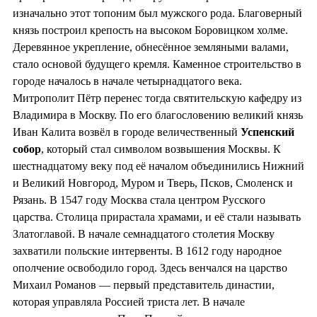
изначально этот топоним был мужского рода. Благоверный
князь построил крепость на высоком Боровицком холме.
Деревянное укрепление, обнесённое земляными валами,
стало основой будущего кремля. Каменное строительство в
городе началось в начале четырнадцатого века.
Митрополит Пётр перенес тогда святительскую кафедру из
Владимира в Москву. По его благословению великий князь
Иван Калита возвёл в городе величественный
Успенский
собор
, который стал символом возвышения Москвы. К
шестнадцатому веку под её началом объединились Нижний
и Великий Новгород, Муром и Тверь, Псков, Смоленск и
Рязань. В 1547 году Москва стала центром Русского
царства. Столица прирастала храмами, и её стали называть
Златоглавой. В начале семнадцатого столетия Москву
захватили польские интервенты. В 1612 году народное
ополчение освободило город. Здесь венчался на царство
Михаил Романов — первый представитель династии,
которая управляла Россией триста лет. В начале