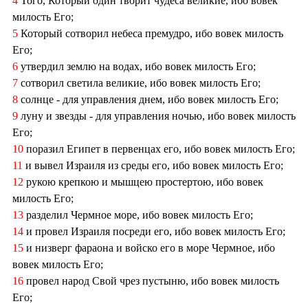
4
Того, Который один творит чудеса великие, ибо вовек
милость Его;
5
Который сотворил небеса премудро, ибо вовек милость
Его;
6
утвердил землю на водах, ибо вовек милость Его;
7
сотворил светила великие, ибо вовек милость Его;
8
солнце - для управления днем, ибо вовек милость Его;
9
луну и звезды - для управления ночью, ибо вовек милость
Его;
10
поразил Египет в первенцах его, ибо вовек милость Его;
11
и вывел Израиля из среды его, ибо вовек милость Его;
12
рукою крепкою и мышцею простертою, ибо вовек
милость Его;
13
разделил Чермное море, ибо вовек милость Его;
14
и провел Израиля посреди его, ибо вовек милость Его;
15
и низверг фараона и войско его в море Чермное, ибо
вовек милость Его;
16
провел народ Свой чрез пустыню, ибо вовек милость
Его;