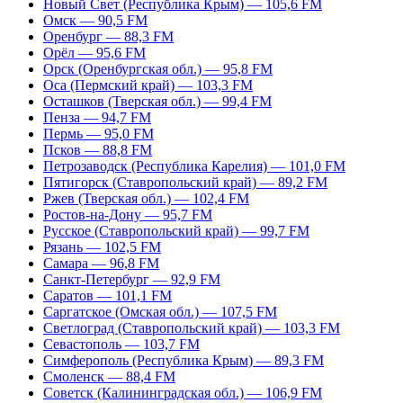
Новый Свет (Республика Крым) — 105,6 FM
Омск — 90,5 FM
Оренбург — 88,3 FM
Орёл — 95,6 FM
Орск (Оренбургская обл.) — 95,8 FM
Оса (Пермский край) — 103,3 FM
Осташков (Тверская обл.) — 99,4 FM
Пенза — 94,7 FM
Пермь — 95,0 FM
Псков — 88,8 FM
Петрозаводск (Республика Карелия) — 101,0 FM
Пятигорск (Ставропольский край) — 89,2 FM
Ржев (Тверская обл.) — 102,4 FM
Ростов-на-Дону — 95,7 FM
Русское (Ставропольский край) — 99,7 FM
Рязань — 102,5 FM
Самара — 96,8 FM
Санкт-Петербург — 92,9 FM
Саратов — 101,1 FM
Саргатское (Омская обл.) — 107,5 FM
Светлоград (Ставропольский край) — 103,3 FM
Севастополь — 103,7 FM
Симферополь (Республика Крым) — 89,3 FM
Смоленск — 88,4 FM
Советск (Калининградская обл.) — 106,9 FM