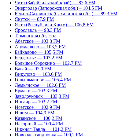
Чита (Забайкальский край) — 87,6 FM
Энергодар (Запорожская обл.) – 104,5 FM
Южно-Сахалинск (Сахалинская обл.) — 89,3 FM
Якутск — 87,9 FM
Ялта (Республика Крым) — 106,8 FM
Ярославль — 98,3 FM
Тюменская область:
Абатское — 103,8 FM
Аромашево — 103,5 FM
Байкалово — 105,5 FM
Бердюжье — 103,2 FM
Большое Сорокино — 102,7 FM
Вагай — 97,0 FM
Викулово — 103,6 FM
Голышманово — 105,4 FM
Демьянское — 102,6 FM
Ермаки — 103,3 FM
Заводоуковск — 103,3 FM
Ингаир — 103,2 FM
Исетское — 102,9 FM
Ишим — 104,9 FM
Казанское — 100,2 FM
Нагорный — 100,4 FM
Нижняя Тавда — 101,2 FM
Новоалександровка — 100,2 FM