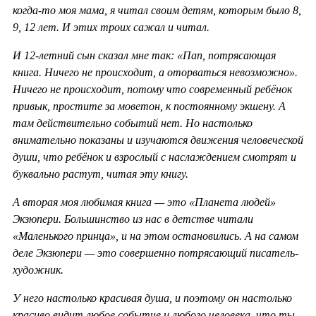
когда-то моя мама, я читал своим детям, которым было 8,
9, 12 лет. И этих троих сажал и читал.
И 12-летний сын сказал мне так: «Пап, потрясающая
книга. Ничего не происходит, а оторваться невозможно».
Ничего не происходит, потому что современный ребёнок
привык, простите за моветон, к постоянному экшену. А
там действительно событий нет. Но настолько
внимательно показаны и изучаются движения человеческой
души, что ребёнок и взрослый с наслаждением смотрят и
буквально растут, читая эту книгу.
А вторая моя любимая книга — это «Планета людей»
Экзюпери. Большинство из нас в детстве читали
«Маленького принца», и на этом остановились. А на самом
деле Экзюпери — это совершенно потрясающий писатель-
художник.
У него настолько красивая душа, и поэтому он настолько
красиво видит любое событие и любого человека, что ты