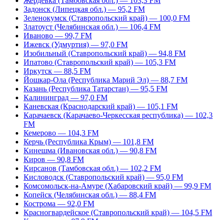
Жердевка (Тамбовская обл.) — 103,3 FM
Задонск (Липецкая обл.) — 95,2 FM
Зеленокумск (Ставропольский край) — 100,0 FM
Златоуст (Челябинская обл.) — 106,4 FM
Иваново — 99,7 FM
Ижевск (Удмуртия) — 97,0 FM
Изобильный (Ставропольский край) — 94,8 FM
Ипатово (Ставропольский край) — 105,3 FM
Иркутск — 88,5 FM
Йошкар-Ола (Республика Марий Эл) — 88,7 FM
Казань (Республика Татарстан) — 95,5 FM
Калининград — 97,0 FM
Каневская (Краснодарский край) — 105,1 FM
Карачаевск (Карачаево-Черкесская республика) — 102,3
FM
Кемерово — 104,3 FM
Керчь (Республика Крым) — 101,8 FM
Кинешма (Ивановская обл.) — 90,8 FM
Киров — 90,8 FM
Кирсанов (Тамбовская обл.) — 102,2 FM
Кисловодск (Ставропольский край) — 95,0 FM
Комсомольск-на-Амуре (Хабаровский край) — 99,9 FM
Копейск (Челябинская обл.) — 88,4 FM
Кострома — 92,0 FM
Красногвардейское (Ставропольский край) — 104,5 FM