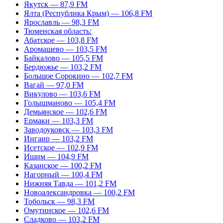
Якутск — 87,9 FM
Ялта (Республика Крым) — 106,8 FM
Ярославль — 98,3 FM
Тюменская область:
Абатское — 103,8 FM
Аромашево — 103,5 FM
Байкалово — 105,5 FM
Бердюжье — 103,2 FM
Большое Сорокино — 102,7 FM
Вагай — 97,0 FM
Викулово — 103,6 FM
Голышманово — 105,4 FM
Демьянское — 102,6 FM
Ермаки — 103,3 FM
Заводоуковск — 103,3 FM
Ингаир — 103,2 FM
Исетское — 102,9 FM
Ишим — 104,9 FM
Казанское — 100,2 FM
Нагорный — 100,4 FM
Нижняя Тавда — 101,2 FM
Новоалександровка — 100,2 FM
Тобольск — 98,3 FM
Омутинское — 102,6 FM
Сладково — 103,2 FM