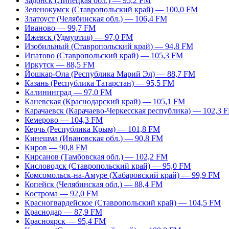
Задонск (Липецкая обл.) — 95,2 FM
Зеленокумск (Ставропольский край) — 100,0 FM
Златоуст (Челябинская обл.) — 106,4 FM
Иваново — 99,7 FM
Ижевск (Удмуртия) — 97,0 FM
Изобильный (Ставропольский край) — 94,8 FM
Ипатово (Ставропольский край) — 105,3 FM
Иркутск — 88,5 FM
Йошкар-Ола (Республика Марий Эл) — 88,7 FM
Казань (Республика Татарстан) — 95,5 FM
Калининград — 97,0 FM
Каневская (Краснодарский край) — 105,1 FM
Карачаевск (Карачаево-Черкесская республика) — 102,3 
Кемерово — 104,3 FM
Керчь (Республика Крым) — 101,8 FM
Кинешма (Ивановская обл.) — 90,8 FM
Киров — 90,8 FM
Кирсанов (Тамбовская обл.) — 102,2 FM
Кисловодск (Ставропольский край) — 95,0 FM
Комсомольск-на-Амуре (Хабаровский край) — 99,9 FM
Копейск (Челябинская обл.) — 88,4 FM
Кострома — 92,0 FM
Красногвардейское (Ставропольский край) — 104,5 FM
Краснодар — 87,9 FM
Красноярск — 95,4 FM