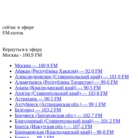
сейчас в эфире
FM-поток
Вернуться к эфиру
Москва - 100,9 FM
Москва — 100,9 FM
Абакан (Республика Хакасия) — 92,0 FM
Александровское (Ставропольский край) — 101,9 FM
Альметьевск (Республика Татарстан) — 99,6 FM
Анапа (Краснодарский край) — 90,5 FM
Арзгир (Ставропольский край) — 103,8 FM
Астрахань — 90,5 FM
Ахтубинск (Астраханская обл.) — 99,1 FM
Белгород — 103,2 FM
Бердянск (Запорожская обл.) — 102,7 FM
Благодарный (Ставропольский край) — 101,2 FM
Братск (Иркутская обл.) — 107,2 FM
Бриньковская (Краснодарский край) – 96,8 FM
Брянск — 98,2 FM