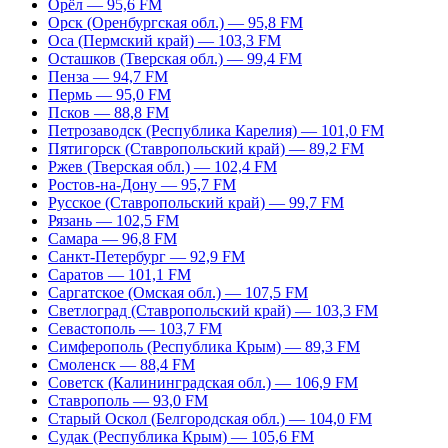
Орёл — 95,6 FM
Орск (Оренбургская обл.) — 95,8 FM
Оса (Пермский край) — 103,3 FM
Осташков (Тверская обл.) — 99,4 FM
Пенза — 94,7 FM
Пермь — 95,0 FM
Псков — 88,8 FM
Петрозаводск (Республика Карелия) — 101,0 FM
Пятигорск (Ставропольский край) — 89,2 FM
Ржев (Тверская обл.) — 102,4 FM
Ростов-на-Дону — 95,7 FM
Русское (Ставропольский край) — 99,7 FM
Рязань — 102,5 FM
Самара — 96,8 FM
Санкт-Петербург — 92,9 FM
Саратов — 101,1 FM
Саргатское (Омская обл.) — 107,5 FM
Светлоград (Ставропольский край) — 103,3 FM
Севастополь — 103,7 FM
Симферополь (Республика Крым) — 89,3 FM
Смоленск — 88,4 FM
Советск (Калининградская обл.) — 106,9 FM
Ставрополь — 93,0 FM
Старый Оскол (Белгородская обл.) — 104,0 FM
Судак (Республика Крым) — 105,6 FM