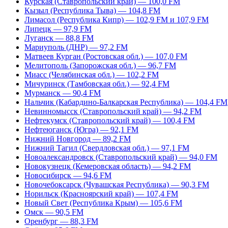
Курская (Ставропольский край) — 100,0 FM
Кызыл (Республика Тыва) — 104,8 FM
Лимасол (Республика Кипр) — 102,9 FM и 107,9 FM
Липецк — 97,9 FM
Луганск — 88,8 FM
Мариуполь (ДНР) — 97,2 FM
Матвеев Курган (Ростовская обл.) — 107,0 FM
Мелитополь (Запорожская обл.) — 96,7 FM
Миасс (Челябинская обл.) — 102,2 FM
Мичуринск (Тамбовская обл.) — 92,4 FM
Мурманск — 90,4 FM
Нальчик (Кабардино-Балкарская Республика) — 104,4 FM
Невинномысск (Ставропольский край) — 94,2 FM
Нефтекумск (Ставропольский край) — 100,4 FM
Нефтеюганск (Югра) — 92,1 FM
Нижний Новгород — 89,2 FM
Нижний Тагил (Свердловская обл.) — 97,1 FM
Новоалександровск (Ставропольский край) — 94,0 FM
Новокузнецк (Кемеровская область) — 94,2 FM
Новосибирск — 94,6 FM
Новочебоксарск (Чувашская Республика) — 90,3 FM
Норильск (Красноярский край) — 107,4 FM
Новый Свет (Республика Крым) — 105,6 FM
Омск — 90,5 FM
Оренбург — 88,3 FM