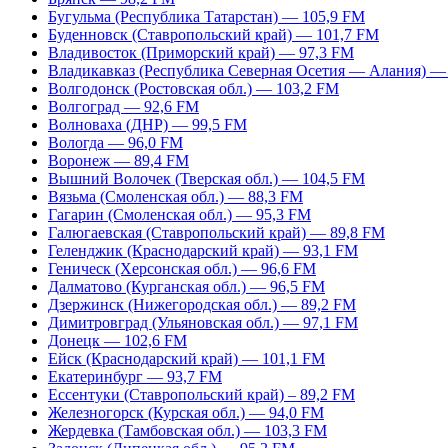
Бугульма (Республика Татарстан) — 105,9 FM
Буденновск (Ставропольский край) — 101,7 FM
Владивосток (Приморский край) — 97,3 FM
Владикавказ (Республика Северная Осетия — Алания) —
Волгодонск (Ростовская обл.) — 103,2 FM
Волгоград — 92,6 FM
Волноваха (ДНР) — 99,5 FM
Вологда — 96,0 FM
Воронеж — 89,4 FM
Вышний Волочек (Тверская обл.) — 104,5 FM
Вязьма (Смоленская обл.) — 88,3 FM
Гагарин (Смоленская обл.) — 95,3 FM
Галюгаевская (Ставропольский край) — 89,8 FM
Геленджик (Краснодарский край) — 93,1 FM
Геническ (Херсонская обл.) — 96,6 FM
Далматово (Курганская обл.) — 96,5 FM
Дзержинск (Нижегородская обл.) — 89,2 FM
Димитровград (Ульяновская обл.) — 97,1 FM
Донецк — 102,6 FM
Ейск (Краснодарский край) — 101,1 FM
Екатеринбург — 93,7 FM
Ессентуки (Ставропольский край) – 89,2 FM
Железногорск (Курская обл.) — 94,0 FM
Жердевка (Тамбовская обл.) — 103,3 FM