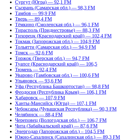
Сургут (Югра) — 92,1 FM
Сызрань (Самарская обл.) — 98,3 FM
Тамбов — 99,9 FM
Тверь — 89,4 FM
Тёмкино (Смоленская обл.) — 96,1 FM
Тирасполь (Приднестровье) — 88,3 FM
Тихорецк (Краснодарский край) — 102,4 FM
Токмак (Запорожская обл.) — 104,9 FM
Тольятти (Самарская обл.) — 94,9 FM
Томск — 92,6 FM
Торжок (Тверская обл.) — 94,7 FM
Туапсе (Краснодарский край) — 106,5
Тюмень — 92,4 FM
Уварово (Тамбовская обл.) — 100,6 FM
Ульяновск — 93,6 FM
Уфа (Республика Башкортостан) — 98,8 FM
Феодосия (Республика Крым) — 106,1 FM
Хабаровск — 107,9 FM
Ханты-Мансийск (Югра) — 107,1 FM
Чебоксары (Чувашская Республика) — 90,3 FM
Челябинск — 88,4 FM
Череповец (Вологодская обл.) — 106,7 FM
Чита (Забайкальский край) — 87,6 FM
Энергодар (Запорожская обл.) – 104,5 FM
Южно-Сахалинск (Сахалинская обл.) — 89,3 FM