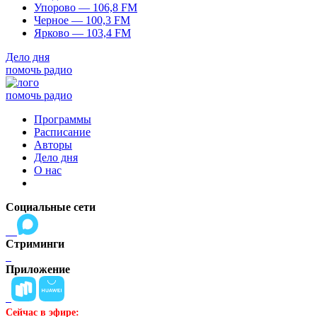
Упорово — 106,8 FM
Черное — 100,3 FM
Ярково — 103,4 FM
Дело дня
помочь радио
помочь радио
Программы
Расписание
Авторы
Дело дня
О нас
Социальные сети
Стриминги
Приложение
Сейчас в эфире: