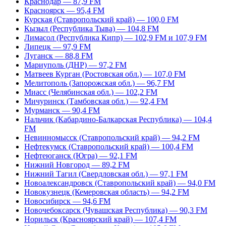
Краснодар — 87,9 FM
Красноярск — 95,4 FM
Курская (Ставропольский край) — 100,0 FM
Кызыл (Республика Тыва) — 104,8 FM
Лимасол (Республика Кипр) — 102,9 FM и 107,9 FM
Липецк — 97,9 FM
Луганск — 88,8 FM
Мариуполь (ДНР) — 97,2 FM
Матвеев Курган (Ростовская обл.) — 107,0 FM
Мелитополь (Запорожская обл.) — 96,7 FM
Миасс (Челябинская обл.) — 102,2 FM
Мичуринск (Тамбовская обл.) — 92,4 FM
Мурманск — 90,4 FM
Нальчик (Кабардино-Балкарская Республика) — 104,4
FM
Невинномысск (Ставропольский край) — 94,2 FM
Нефтекумск (Ставропольский край) — 100,4 FM
Нефтеюганск (Югра) — 92,1 FM
Нижний Новгород — 89,2 FM
Нижний Тагил (Свердловская обл.) — 97,1 FM
Новоалександровск (Ставропольский край) — 94,0 FM
Новокузнецк (Кемеровская область) — 94,2 FM
Новосибирск — 94,6 FM
Новочебоксарск (Чувашская Республика) — 90,3 FM
Норильск (Красноярский край) — 107,4 FM