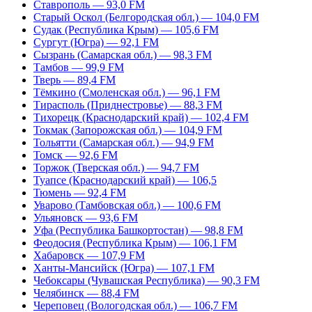
Ставрополь — 93,0 FM
Старый Оскол (Белгородская обл.) — 104,0 FM
Судак (Республика Крым) — 105,6 FM
Сургут (Югра) — 92,1 FM
Сызрань (Самарская обл.) — 98,3 FM
Тамбов — 99,9 FM
Тверь — 89,4 FM
Тёмкино (Смоленская обл.) — 96,1 FM
Тирасполь (Приднестровье) — 88,3 FM
Тихорецк (Краснодарский край) — 102,4 FM
Токмак (Запорожская обл.) — 104,9 FM
Тольятти (Самарская обл.) — 94,9 FM
Томск — 92,6 FM
Торжок (Тверская обл.) — 94,7 FM
Туапсе (Краснодарский край) — 106,5
Тюмень — 92,4 FM
Уварово (Тамбовская обл.) — 100,6 FM
Ульяновск — 93,6 FM
Уфа (Республика Башкортостан) — 98,8 FM
Феодосия (Республика Крым) — 106,1 FM
Хабаровск — 107,9 FM
Ханты-Мансийск (Югра) — 107,1 FM
Чебоксары (Чувашская Республика) — 90,3 FM
Челябинск — 88,4 FM
Череповец (Вологодская обл.) — 106,7 FM