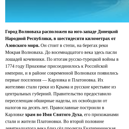
Город Волноваха расположен на юго-западе Донецкой
Народной Республики, в шестидесяти километрах от
Азовского моря.
Он стоит в степи, на берегах реки
Мокрая Волноваха. До восемнадцатого века здесь пасли
лошадей кочевники. По итогам русско-турецкой войны в
1774 году Приазовье присоединилось к Российской
империи, и в районе современной Волновахи появились
первые поселения — Карловка и Платоновка. Их
жителями стали греки из Крыма и русские крестьяне из
центральных губерний. Правительство предоставило
переселенцам обширные наделы, их освободили от
налогов на десять лет. Православные построили в
Карловке
храм во
Имя Святого Духа
, его прихожанами
стали и жители Платоновки. Во второй половине
девятнадцатого века близ сёл пролегла Екатерининская