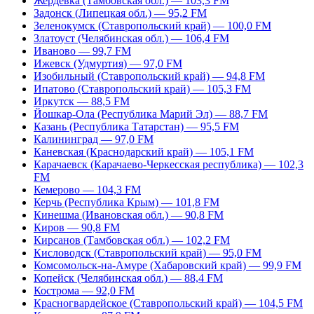
Жердевка (Тамбовская обл.) — 103,3 FM
Задонск (Липецкая обл.) — 95,2 FM
Зеленокумск (Ставропольский край) — 100,0 FM
Златоуст (Челябинская обл.) — 106,4 FM
Иваново — 99,7 FM
Ижевск (Удмуртия) — 97,0 FM
Изобильный (Ставропольский край) — 94,8 FM
Ипатово (Ставропольский край) — 105,3 FM
Иркутск — 88,5 FM
Йошкар-Ола (Республика Марий Эл) — 88,7 FM
Казань (Республика Татарстан) — 95,5 FM
Калининград — 97,0 FM
Каневская (Краснодарский край) — 105,1 FM
Карачаевск (Карачаево-Черкесская республика) — 102,3
FM
Кемерово — 104,3 FM
Керчь (Республика Крым) — 101,8 FM
Кинешма (Ивановская обл.) — 90,8 FM
Киров — 90,8 FM
Кирсанов (Тамбовская обл.) — 102,2 FM
Кисловодск (Ставропольский край) — 95,0 FM
Комсомольск-на-Амуре (Хабаровский край) — 99,9 FM
Копейск (Челябинская обл.) — 88,4 FM
Кострома — 92,0 FM
Красногвардейское (Ставропольский край) — 104,5 FM