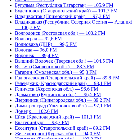
Бугульма (Республика Татарстан) — 105,9 FM
Буденновск (Ставропольский край) — 101,7 FM
Владивосток (Приморский край) — 97,3 FM
Владикавказ (Республика Северная Осетия — Алания)
— 106,7 FM
Волгодонск (Ростовская обл.) — 103,2 FM
Волгоград — 92,6 FM
Волноваха (ДНР) — 99,5 FM
Вологда — 96,0 FM
Воронеж — 89,4 FM
Вышний Волочек (Тверская обл.) — 104,5 FM
Вязьма (Смоленская обл.) — 88,3 FM
Гагарин (Смоленская обл.) — 95,3 FM
Галюгаевская (Ставропольский край) — 89,8 FM
Геленджик (Краснодарский край) — 93,1 FM
Геническ (Херсонская обл.) — 96,6 FM
Далматово (Курганская обл.) — 96,5 FM
Дзержинск (Нижегородская обл.) — 89,2 FM
Димитровград (Ульяновская обл.) — 97,1 FM
Донецк — 102,6 FM
Ейск (Краснодарский край) — 101,1 FM
Екатеринбург — 93,7 FM
Ессентуки (Ставропольский край) – 89,2 FM
Железногорск (Курская обл.) — 94,0 FM