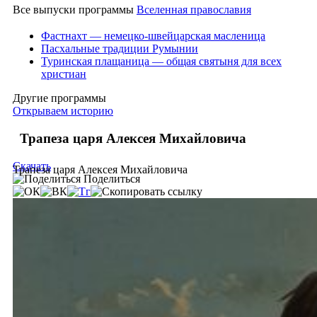
Все выпуски программы
Вселенная православия
Фастнахт — немецко-швейцарская масленица
Пасхальные традиции Румынии
Туринская плащаница — общая святыня для всех
христиан
Другие программы
Открываем историю
Трапеза царя Алексея Михайловича
Скачать
Трапеза царя Алексея Михайловича
Поделиться