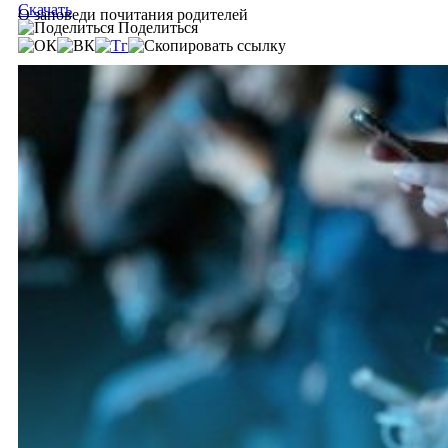
Скачать
О заповеди почитания родителей
Поделиться