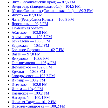
Чита (Забайкальский край) — 87,6 FM
Энергодар (Запорожская обл.) – 104,5 FM
Южно-Сахалинск (Сахалинская обл.) — 89,3 FM
Якутск — 87,9 FM
Ялта (Республика Крым) — 106,8 FM
Ярославль — 98,3 FM
Тюменская область:
Абатское — 103,8 FM
Аромашево — 103,5 FM
Байкалово — 105,5 FM
Бердюжье — 103,2 FM
Большое Сорокино — 102,7 FM
Вагай — 97,0 FM
Викулово — 103,6 FM
Голышманово — 105,4 FM
Демьянское — 102,6 FM
Ермаки — 103,3 FM
Заводоуковск — 103,3 FM
Ингаир — 103,2 FM
Исетское — 102,9 FM
Ишим — 104,9 FM
Казанское — 100,2 FM
Нагорный — 100,4 FM
Нижняя Тавда — 101,2 FM
Новоалександровка — 100,2 FM