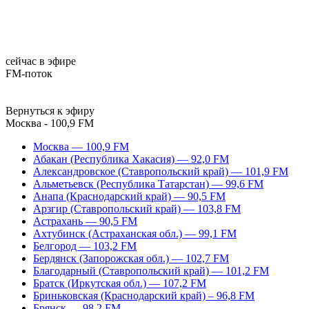
сейчас в эфире
FM-поток
Вернуться к эфиру
Москва - 100,9 FM
Москва — 100,9 FM
Абакан (Республика Хакасия) — 92,0 FM
Александровское (Ставропольский край) — 101,9 FM
Альметьевск (Республика Татарстан) — 99,6 FM
Анапа (Краснодарский край) — 90,5 FM
Арзгир (Ставропольский край) — 103,8 FM
Астрахань — 90,5 FM
Ахтубинск (Астраханская обл.) — 99,1 FM
Белгород — 103,2 FM
Бердянск (Запорожская обл.) — 102,7 FM
Благодарный (Ставропольский край) — 101,2 FM
Братск (Иркутская обл.) — 107,2 FM
Бриньковская (Краснодарский край) – 96,8 FM
Брянск — 98,2 FM