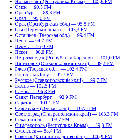
Новый Свет (Республика Крым) — 105,6 FM
Омск — 90,5 FM
Оренбург — 88,3 FM
Орёл — 95,6 FM
Орск (Оренбургская обл.) — 95,8 FM
Оса (Пермский край) — 103,3 FM
Осташков (Тверская обл.) — 99,4 FM
Пенза — 94,7 FM
Пермь — 95,0 FM
Псков — 88,8 FM
Петрозаводск (Республика Карелия) — 101,0 FM
Пятигорск (Ставропольский край) — 89,2 FM
Ржев (Тверская обл.) — 102,4 FM
Ростов-на-Дону — 95,7 FM
Русское (Ставропольский край) — 99,7 FM
Рязань — 102,5 FM
Самара — 96,8 FM
Санкт-Петербург — 92,9 FM
Саратов — 101,1 FM
Саргатское (Омская обл.) — 107,5 FM
Светлоград (Ставропольский край) — 103,3 FM
Севастополь — 103,7 FM
Симферополь (Республика Крым) — 89,3 FM
Смоленск — 88,4 FM
Советск (Калининградская обл.) — 106,9 FM