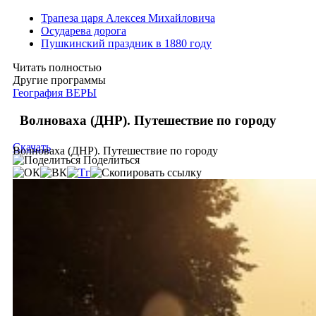
Трапеза царя Алексея Михайловича
Осударева дорога
Пушкинский праздник в 1880 году
Читать полностью
Другие программы
География ВЕРЫ
Волноваха (ДНР). Путешествие по городу
Скачать
Волноваха (ДНР). Путешествие по городу
Поделиться