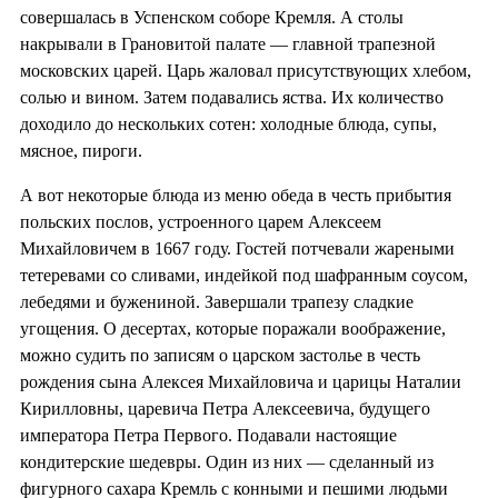
совершалась в Успенском соборе Кремля. А столы
накрывали в Грановитой палате — главной трапезной
московских царей. Царь жаловал присутствующих хлебом,
солью и вином. Затем подавались яства. Их количество
доходило до нескольких сотен: холодные блюда, супы,
мясное, пироги.
А вот некоторые блюда из меню обеда в честь прибытия
польских послов, устроенного царем Алексеем
Михайловичем в 1667 году. Гостей потчевали жареными
тетеревами со сливами, индейкой под шафранным соусом,
лебедями и бужениной. Завершали трапезу сладкие
угощения. О десертах, которые поражали воображение,
можно судить по записям о царском застолье в честь
рождения сына Алексея Михайловича и царицы Наталии
Кирилловны, царевича Петра Алексеевича, будущего
императора Петра Первого. Подавали настоящие
кондитерские шедевры. Один из них — сделанный из
фигурного сахара Кремль с конными и пешими людьми