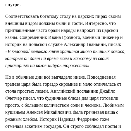
внутри.
Соответствовать богатому столу на царских пирах своим
внешним видом должны были и гости. Интересно, что
приглашённые часто брали наряды напрокат из царской
казны. Современник Ивана Грозного, военный инженер и
историк на польской службе Александр Гваньини, писал:
«В кладовой великого князя хранится много пышных одежд,
которые он дает на время всем и каждому из своих
придворных на какое-нибудь торжество»
.
Но в обычные дни всё выглядело иначе. Повседневная
трапеза царя была гораздо скромнее и мало отличалась от
стола простых людей. Английский посланник Джайлс
Флетчер писал, что будничные блюда для царя готовили
просто, с большим количеством соли и чеснока. Любимым
кушаньем Алексея Михайловича была гречневая каша с
ржаным хлебом. Историк Надежда Федоренко тоже
отмечала аскетизм государя. Он строго соблюдал посты и