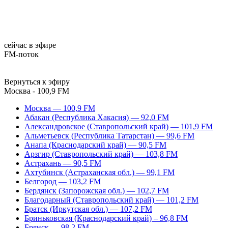
сейчас в эфире
FM-поток
Вернуться к эфиру
Москва - 100,9 FM
Москва — 100,9 FM
Абакан (Республика Хакасия) — 92,0 FM
Александровское (Ставропольский край) — 101,9 FM
Альметьевск (Республика Татарстан) — 99,6 FM
Анапа (Краснодарский край) — 90,5 FM
Арзгир (Ставропольский край) — 103,8 FM
Астрахань — 90,5 FM
Ахтубинск (Астраханская обл.) — 99,1 FM
Белгород — 103,2 FM
Бердянск (Запорожская обл.) — 102,7 FM
Благодарный (Ставропольский край) — 101,2 FM
Братск (Иркутская обл.) — 107,2 FM
Бриньковская (Краснодарский край) – 96,8 FM
Брянск — 98,2 FM