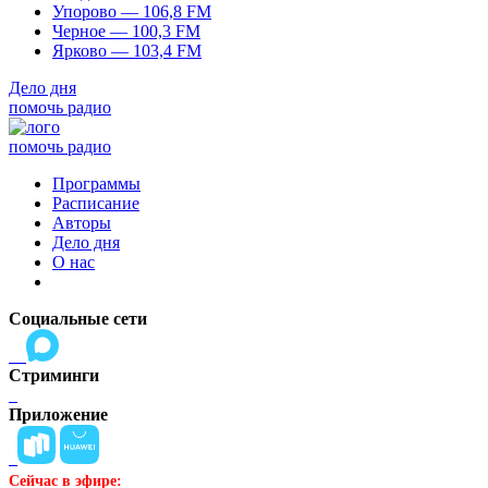
Упорово — 106,8 FM
Черное — 100,3 FM
Ярково — 103,4 FM
Дело дня
помочь радио
помочь радио
Программы
Расписание
Авторы
Дело дня
О нас
Социальные сети
Стриминги
Приложение
Сейчас в эфире: