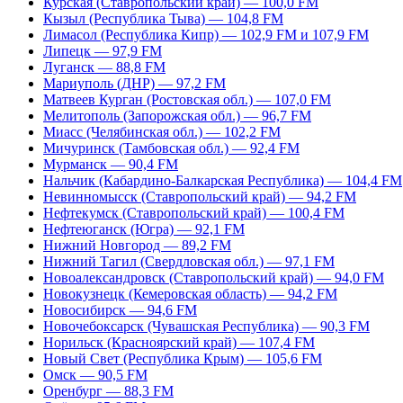
Курская (Ставропольский край) — 100,0 FM
Кызыл (Республика Тыва) — 104,8 FM
Лимасол (Республика Кипр) — 102,9 FM и 107,9 FM
Липецк — 97,9 FM
Луганск — 88,8 FM
Мариуполь (ДНР) — 97,2 FM
Матвеев Курган (Ростовская обл.) — 107,0 FM
Мелитополь (Запорожская обл.) — 96,7 FM
Миасс (Челябинская обл.) — 102,2 FM
Мичуринск (Тамбовская обл.) — 92,4 FM
Мурманск — 90,4 FM
Нальчик (Кабардино-Балкарская Республика) — 104,4 FM
Невинномысск (Ставропольский край) — 94,2 FM
Нефтекумск (Ставропольский край) — 100,4 FM
Нефтеюганск (Югра) — 92,1 FM
Нижний Новгород — 89,2 FM
Нижний Тагил (Свердловская обл.) — 97,1 FM
Новоалександровск (Ставропольский край) — 94,0 FM
Новокузнецк (Кемеровская область) — 94,2 FM
Новосибирск — 94,6 FM
Новочебоксарск (Чувашская Республика) — 90,3 FM
Норильск (Красноярский край) — 107,4 FM
Новый Свет (Республика Крым) — 105,6 FM
Омск — 90,5 FM
Оренбург — 88,3 FM