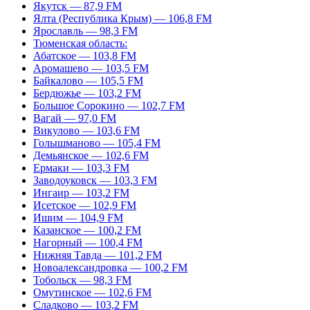
Якутск — 87,9 FM
Ялта (Республика Крым) — 106,8 FM
Ярославль — 98,3 FM
Тюменская область:
Абатское — 103,8 FM
Аромашево — 103,5 FM
Байкалово — 105,5 FM
Бердюжье — 103,2 FM
Большое Сорокино — 102,7 FM
Вагай — 97,0 FM
Викулово — 103,6 FM
Голышманово — 105,4 FM
Демьянское — 102,6 FM
Ермаки — 103,3 FM
Заводоуковск — 103,3 FM
Ингаир — 103,2 FM
Исетское — 102,9 FM
Ишим — 104,9 FM
Казанское — 100,2 FM
Нагорный — 100,4 FM
Нижняя Тавда — 101,2 FM
Новоалександровка — 100,2 FM
Тобольск — 98,3 FM
Омутинское — 102,6 FM
Сладково — 103,2 FM