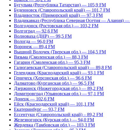
Бугульма (Республика Татарстан) — 105,9 FM
Буденновск (Ставропольский край) — 101,7 FM
Владивосток (Приморский край) — 97,3 FM
Владикавказ (Республика Северная Осетия — Алания) —
Волгодонск (Ростовская обл.) — 103,2 FM
Волгоград — 92,6 FM
Волноваха (ДНР) — 99,5 FM
Вологда — 96,0 FM
Воронеж — 89,4 FM
Вышний Волочек (Тверская обл.) — 104,5 FM
Вязьма (Смоленская обл.) — 88,3 FM
Гагарин (Смоленская обл.) — 95,3 FM
Галюгаевская (Ставропольский край) — 89,8 FM
Геленджик (Краснодарский край) — 93,1 FM
Геническ (Херсонская обл.) — 96,6 FM
Далматово (Курганская обл.) — 96,5 FM
Дзержинск (Нижегородская обл.) — 89,2 FM
Димитровград (Ульяновская обл.) — 97,1 FM
Донецк — 102,6 FM
Ейск (Краснодарский край) — 101,1 FM
Екатеринбург — 93,7 FM
Ессентуки (Ставропольский край) – 89,2 FM
Железногорск (Курская обл.) — 94,0 FM
Жердевка (Тамбовская обл.) — 103,3 FM