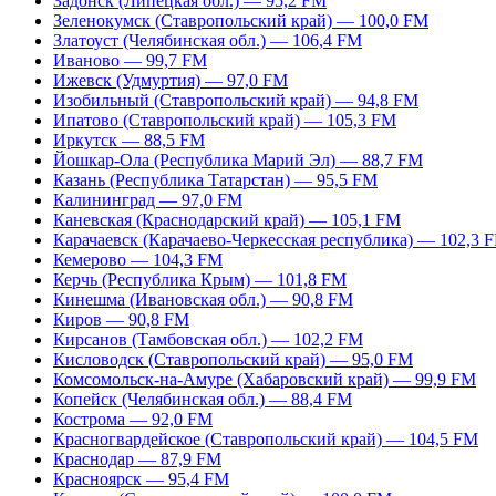
Задонск (Липецкая обл.) — 95,2 FM
Зеленокумск (Ставропольский край) — 100,0 FM
Златоуст (Челябинская обл.) — 106,4 FM
Иваново — 99,7 FM
Ижевск (Удмуртия) — 97,0 FM
Изобильный (Ставропольский край) — 94,8 FM
Ипатово (Ставропольский край) — 105,3 FM
Иркутск — 88,5 FM
Йошкар-Ола (Республика Марий Эл) — 88,7 FM
Казань (Республика Татарстан) — 95,5 FM
Калининград — 97,0 FM
Каневская (Краснодарский край) — 105,1 FM
Карачаевск (Карачаево-Черкесская республика) — 102,3 
Кемерово — 104,3 FM
Керчь (Республика Крым) — 101,8 FM
Кинешма (Ивановская обл.) — 90,8 FM
Киров — 90,8 FM
Кирсанов (Тамбовская обл.) — 102,2 FM
Кисловодск (Ставропольский край) — 95,0 FM
Комсомольск-на-Амуре (Хабаровский край) — 99,9 FM
Копейск (Челябинская обл.) — 88,4 FM
Кострома — 92,0 FM
Красногвардейское (Ставропольский край) — 104,5 FM
Краснодар — 87,9 FM
Красноярск — 95,4 FM