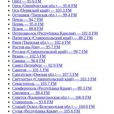
Орёл — 95,6 FM
Орск (Оренбургская обл.) — 95,8 FM
Оса (Пермский край) — 103,3 FM
Осташков (Тверская обл.) — 99,4 FM
Пенза — 94,7 FM
Пермь — 95,0 FM
Псков — 88,8 FM
Петрозаводск (Республика Карелия) — 101,0 FM
Пятигорск (Ставропольский край) — 89,2 FM
Ржев (Тверская обл.) — 102,4 FM
Ростов-на-Дону — 95,7 FM
Русское (Ставропольский край) — 99,7 FM
Рязань — 102,5 FM
Самара — 96,8 FM
Санкт-Петербург — 92,9 FM
Саратов — 101,1 FM
Саргатское (Омская обл.) — 107,5 FM
Светлоград (Ставропольский край) — 103,3 FM
Севастополь — 103,7 FM
Симферополь (Республика Крым) — 89,3 FM
Смоленск — 88,4 FM
Советск (Калининградская обл.) — 106,9 FM
Ставрополь — 93,0 FM
Старый Оскол (Белгородская обл.) — 104,0 FM
Судак (Республика Крым) — 105,6 FM