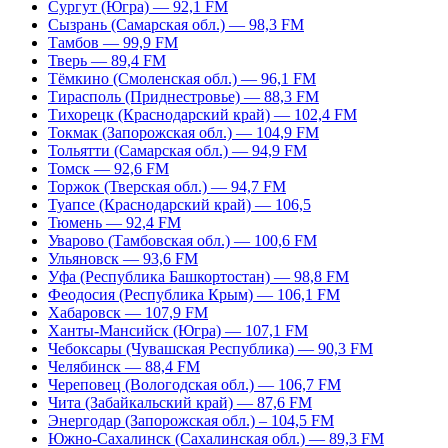
Сургут (Югра) — 92,1 FM
Сызрань (Самарская обл.) — 98,3 FM
Тамбов — 99,9 FM
Тверь — 89,4 FM
Тёмкино (Смоленская обл.) — 96,1 FM
Тирасполь (Приднестровье) — 88,3 FM
Тихорецк (Краснодарский край) — 102,4 FM
Токмак (Запорожская обл.) — 104,9 FM
Тольятти (Самарская обл.) — 94,9 FM
Томск — 92,6 FM
Торжок (Тверская обл.) — 94,7 FM
Туапсе (Краснодарский край) — 106,5
Тюмень — 92,4 FM
Уварово (Тамбовская обл.) — 100,6 FM
Ульяновск — 93,6 FM
Уфа (Республика Башкортостан) — 98,8 FM
Феодосия (Республика Крым) — 106,1 FM
Хабаровск — 107,9 FM
Ханты-Мансийск (Югра) — 107,1 FM
Чебоксары (Чувашская Республика) — 90,3 FM
Челябинск — 88,4 FM
Череповец (Вологодская обл.) — 106,7 FM
Чита (Забайкальский край) — 87,6 FM
Энергодар (Запорожская обл.) – 104,5 FM
Южно-Сахалинск (Сахалинская обл.) — 89,3 FM