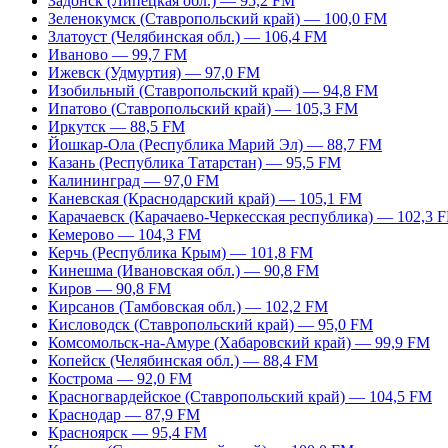
Задонск (Липецкая обл.) — 95,2 FM
Зеленокумск (Ставропольский край) — 100,0 FM
Златоуст (Челябинская обл.) — 106,4 FM
Иваново — 99,7 FM
Ижевск (Удмуртия) — 97,0 FM
Изобильный (Ставропольский край) — 94,8 FM
Ипатово (Ставропольский край) — 105,3 FM
Иркутск — 88,5 FM
Йошкар-Ола (Республика Марий Эл) — 88,7 FM
Казань (Республика Татарстан) — 95,5 FM
Калининград — 97,0 FM
Каневская (Краснодарский край) — 105,1 FM
Карачаевск (Карачаево-Черкесская республика) — 102,3 
Кемерово — 104,3 FM
Керчь (Республика Крым) — 101,8 FM
Кинешма (Ивановская обл.) — 90,8 FM
Киров — 90,8 FM
Кирсанов (Тамбовская обл.) — 102,2 FM
Кисловодск (Ставропольский край) — 95,0 FM
Комсомольск-на-Амуре (Хабаровский край) — 99,9 FM
Копейск (Челябинская обл.) — 88,4 FM
Кострома — 92,0 FM
Красногвардейское (Ставропольский край) — 104,5 FM
Краснодар — 87,9 FM
Красноярск — 95,4 FM