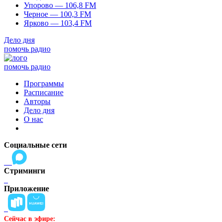
Упорово — 106,8 FM
Черное — 100,3 FM
Ярково — 103,4 FM
Дело дня
помочь радио
помочь радио
Программы
Расписание
Авторы
Дело дня
О нас
Социальные сети
Стриминги
Приложение
Сейчас в эфире: