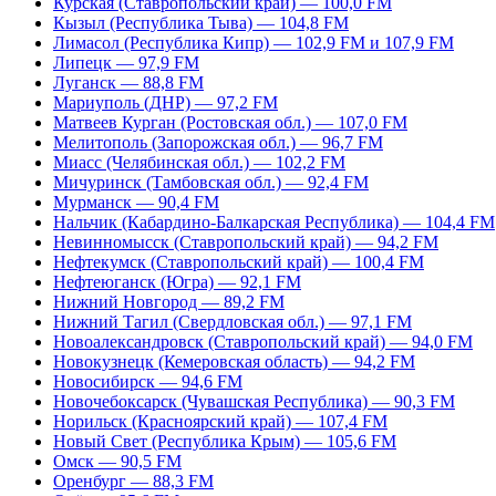
Курская (Ставропольский край) — 100,0 FM
Кызыл (Республика Тыва) — 104,8 FM
Лимасол (Республика Кипр) — 102,9 FM и 107,9 FM
Липецк — 97,9 FM
Луганск — 88,8 FM
Мариуполь (ДНР) — 97,2 FM
Матвеев Курган (Ростовская обл.) — 107,0 FM
Мелитополь (Запорожская обл.) — 96,7 FM
Миасс (Челябинская обл.) — 102,2 FM
Мичуринск (Тамбовская обл.) — 92,4 FM
Мурманск — 90,4 FM
Нальчик (Кабардино-Балкарская Республика) — 104,4 FM
Невинномысск (Ставропольский край) — 94,2 FM
Нефтекумск (Ставропольский край) — 100,4 FM
Нефтеюганск (Югра) — 92,1 FM
Нижний Новгород — 89,2 FM
Нижний Тагил (Свердловская обл.) — 97,1 FM
Новоалександровск (Ставропольский край) — 94,0 FM
Новокузнецк (Кемеровская область) — 94,2 FM
Новосибирск — 94,6 FM
Новочебоксарск (Чувашская Республика) — 90,3 FM
Норильск (Красноярский край) — 107,4 FM
Новый Свет (Республика Крым) — 105,6 FM
Омск — 90,5 FM
Оренбург — 88,3 FM