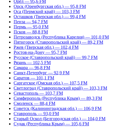
Орёл — 95,6 FM
Орск (Оренбургская обл.) — 95,8 FM
Оса (Пермский край) — 103,3 FM
Осташков (Тверская обл.) — 99,4 FM
Пенза — 94,7 FM
Пермь — 95,0 FM
Псков — 88,8 FM
Петрозаводск (Республика Карелия) — 101,0 FM
Пятигорск (Ставропольский край) — 89,2 FM
Ржев (Тверская обл.) — 102,4 FM
Ростов-на-Дону — 95,7 FM
Русское (Ставропольский край) — 99,7 FM
Рязань — 102,5 FM
Самара — 96,8 FM
Санкт-Петербург — 92,9 FM
Саратов — 101,1 FM
Саргатское (Омская обл.) — 107,5 FM
Светлоград (Ставропольский край) — 103,3 FM
Севастополь — 103,7 FM
Симферополь (Республика Крым) — 89,3 FM
Смоленск — 88,4 FM
Советск (Калининградская обл.) — 106,9 FM
Ставрополь — 93,0 FM
Старый Оскол (Белгородская обл.) — 104,0 FM
Судак (Республика Крым) — 105,6 FM