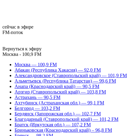
сейчас в эфире
FM-поток
Вернуться к эфиру
Москва - 100,9 FM
Москва — 100,9 FM
Абакан (Республика Хакасия) — 92,0 FM
Александровское (Ставропольский край) — 101,9 FM
Альметьевск (Республика Татарстан) — 99,6 FM
Анапа (Краснодарский край) — 90,5 FM
Арзгир (Ставропольский край) — 103,8 FM
Астрахань — 90,5 FM
Ахтубинск (Астраханская обл.) — 99,1 FM
Белгород — 103,2 FM
Бердянск (Запорожская обл.) — 102,7 FM
Благодарный (Ставропольский край) — 101,2 FM
Братск (Иркутская обл.) — 107,2 FM
Бриньковская (Краснодарский край) – 96,8 FM
Брянск — 98,2 FM