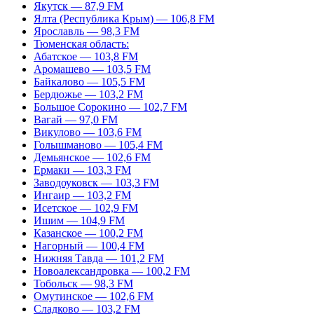
Якутск — 87,9 FM
Ялта (Республика Крым) — 106,8 FM
Ярославль — 98,3 FM
Тюменская область:
Абатское — 103,8 FM
Аромашево — 103,5 FM
Байкалово — 105,5 FM
Бердюжье — 103,2 FM
Большое Сорокино — 102,7 FM
Вагай — 97,0 FM
Викулово — 103,6 FM
Голышманово — 105,4 FM
Демьянское — 102,6 FM
Ермаки — 103,3 FM
Заводоуковск — 103,3 FM
Ингаир — 103,2 FM
Исетское — 102,9 FM
Ишим — 104,9 FM
Казанское — 100,2 FM
Нагорный — 100,4 FM
Нижняя Тавда — 101,2 FM
Новоалександровка — 100,2 FM
Тобольск — 98,3 FM
Омутинское — 102,6 FM
Сладково — 103,2 FM