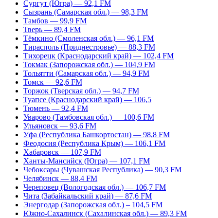
Сургут (Югра) — 92,1 FM
Сызрань (Самарская обл.) — 98,3 FM
Тамбов — 99,9 FM
Тверь — 89,4 FM
Тёмкино (Смоленская обл.) — 96,1 FM
Тирасполь (Приднестровье) — 88,3 FM
Тихорецк (Краснодарский край) — 102,4 FM
Токмак (Запорожская обл.) — 104,9 FM
Тольятти (Самарская обл.) — 94,9 FM
Томск — 92,6 FM
Торжок (Тверская обл.) — 94,7 FM
Туапсе (Краснодарский край) — 106,5
Тюмень — 92,4 FM
Уварово (Тамбовская обл.) — 100,6 FM
Ульяновск — 93,6 FM
Уфа (Республика Башкортостан) — 98,8 FM
Феодосия (Республика Крым) — 106,1 FM
Хабаровск — 107,9 FM
Ханты-Мансийск (Югра) — 107,1 FM
Чебоксары (Чувашская Республика) — 90,3 FM
Челябинск — 88,4 FM
Череповец (Вологодская обл.) — 106,7 FM
Чита (Забайкальский край) — 87,6 FM
Энергодар (Запорожская обл.) – 104,5 FM
Южно-Сахалинск (Сахалинская обл.) — 89,3 FM