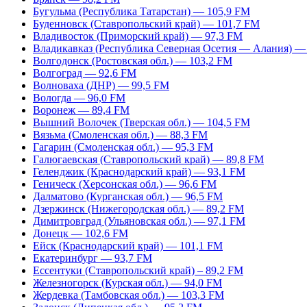
Бугульма (Республика Татарстан) — 105,9 FM
Буденновск (Ставропольский край) — 101,7 FM
Владивосток (Приморский край) — 97,3 FM
Владикавказ (Республика Северная Осетия — Алания) —
Волгодонск (Ростовская обл.) — 103,2 FM
Волгоград — 92,6 FM
Волноваха (ДНР) — 99,5 FM
Вологда — 96,0 FM
Воронеж — 89,4 FM
Вышний Волочек (Тверская обл.) — 104,5 FM
Вязьма (Смоленская обл.) — 88,3 FM
Гагарин (Смоленская обл.) — 95,3 FM
Галюгаевская (Ставропольский край) — 89,8 FM
Геленджик (Краснодарский край) — 93,1 FM
Геническ (Херсонская обл.) — 96,6 FM
Далматово (Курганская обл.) — 96,5 FM
Дзержинск (Нижегородская обл.) — 89,2 FM
Димитровград (Ульяновская обл.) — 97,1 FM
Донецк — 102,6 FM
Ейск (Краснодарский край) — 101,1 FM
Екатеринбург — 93,7 FM
Ессентуки (Ставропольский край) – 89,2 FM
Железногорск (Курская обл.) — 94,0 FM
Жердевка (Тамбовская обл.) — 103,3 FM