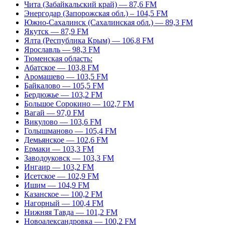
Чита (Забайкальский край) — 87,6 FM
Энергодар (Запорожская обл.) – 104,5 FM
Южно-Сахалинск (Сахалинская обл.) — 89,3 FM
Якутск — 87,9 FM
Ялта (Республика Крым) — 106,8 FM
Ярославль — 98,3 FM
Тюменская область:
Абатское — 103,8 FM
Аромашево — 103,5 FM
Байкалово — 105,5 FM
Бердюжье — 103,2 FM
Большое Сорокино — 102,7 FM
Вагай — 97,0 FM
Викулово — 103,6 FM
Голышманово — 105,4 FM
Демьянское — 102,6 FM
Ермаки — 103,3 FM
Заводоуковск — 103,3 FM
Ингаир — 103,2 FM
Исетское — 102,9 FM
Ишим — 104,9 FM
Казанское — 100,2 FM
Нагорный — 100,4 FM
Нижняя Тавда — 101,2 FM
Новоалександровка — 100,2 FM