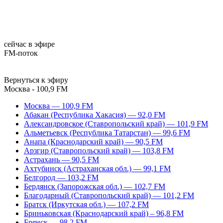
сейчас в эфире
FM-поток
Вернуться к эфиру
Москва - 100,9 FM
Москва — 100,9 FM
Абакан (Республика Хакасия) — 92,0 FM
Александровское (Ставропольский край) — 101,9 FM
Альметьевск (Республика Татарстан) — 99,6 FM
Анапа (Краснодарский край) — 90,5 FM
Арзгир (Ставропольский край) — 103,8 FM
Астрахань — 90,5 FM
Ахтубинск (Астраханская обл.) — 99,1 FM
Белгород — 103,2 FM
Бердянск (Запорожская обл.) — 102,7 FM
Благодарный (Ставропольский край) — 101,2 FM
Братск (Иркутская обл.) — 107,2 FM
Бриньковская (Краснодарский край) – 96,8 FM
Брянск — 98,2 FM