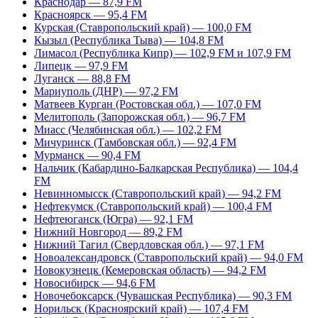
Краснодар — 87,9 FM
Красноярск — 95,4 FM
Курская (Ставропольский край) — 100,0 FM
Кызыл (Республика Тыва) — 104,8 FM
Лимасол (Республика Кипр) — 102,9 FM и 107,9 FM
Липецк — 97,9 FM
Луганск — 88,8 FM
Мариуполь (ДНР) — 97,2 FM
Матвеев Курган (Ростовская обл.) — 107,0 FM
Мелитополь (Запорожская обл.) — 96,7 FM
Миасс (Челябинская обл.) — 102,2 FM
Мичуринск (Тамбовская обл.) — 92,4 FM
Мурманск — 90,4 FM
Нальчик (Кабардино-Балкарская Республика) — 104,4
FM
Невинномысск (Ставропольский край) — 94,2 FM
Нефтекумск (Ставропольский край) — 100,4 FM
Нефтеюганск (Югра) — 92,1 FM
Нижний Новгород — 89,2 FM
Нижний Тагил (Свердловская обл.) — 97,1 FM
Новоалександровск (Ставропольский край) — 94,0 FM
Новокузнецк (Кемеровская область) — 94,2 FM
Новосибирск — 94,6 FM
Новочебоксарск (Чувашская Республика) — 90,3 FM
Норильск (Красноярский край) — 107,4 FM