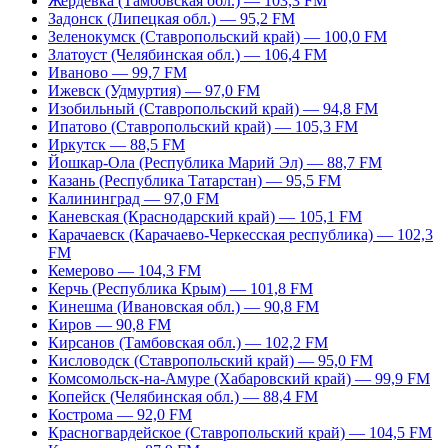
Жердевка (Тамбовская обл.) — 103,3 FM
Задонск (Липецкая обл.) — 95,2 FM
Зеленокумск (Ставропольский край) — 100,0 FM
Златоуст (Челябинская обл.) — 106,4 FM
Иваново — 99,7 FM
Ижевск (Удмуртия) — 97,0 FM
Изобильный (Ставропольский край) — 94,8 FM
Ипатово (Ставропольский край) — 105,3 FM
Иркутск — 88,5 FM
Йошкар-Ола (Республика Марий Эл) — 88,7 FM
Казань (Республика Татарстан) — 95,5 FM
Калининград — 97,0 FM
Каневская (Краснодарский край) — 105,1 FM
Карачаевск (Карачаево-Черкесская республика) — 102,3
FM
Кемерово — 104,3 FM
Керчь (Республика Крым) — 101,8 FM
Кинешма (Ивановская обл.) — 90,8 FM
Киров — 90,8 FM
Кирсанов (Тамбовская обл.) — 102,2 FM
Кисловодск (Ставропольский край) — 95,0 FM
Комсомольск-на-Амуре (Хабаровский край) — 99,9 FM
Копейск (Челябинская обл.) — 88,4 FM
Кострома — 92,0 FM
Красногвардейское (Ставропольский край) — 104,5 FM