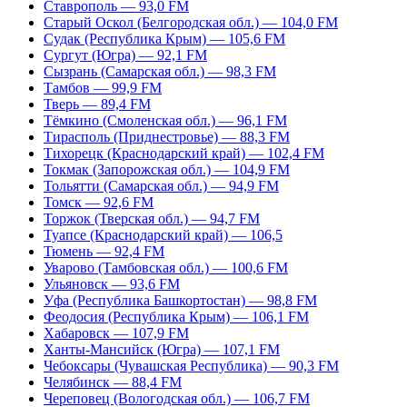
Ставрополь — 93,0 FM
Старый Оскол (Белгородская обл.) — 104,0 FM
Судак (Республика Крым) — 105,6 FM
Сургут (Югра) — 92,1 FM
Сызрань (Самарская обл.) — 98,3 FM
Тамбов — 99,9 FM
Тверь — 89,4 FM
Тёмкино (Смоленская обл.) — 96,1 FM
Тирасполь (Приднестровье) — 88,3 FM
Тихорецк (Краснодарский край) — 102,4 FM
Токмак (Запорожская обл.) — 104,9 FM
Тольятти (Самарская обл.) — 94,9 FM
Томск — 92,6 FM
Торжок (Тверская обл.) — 94,7 FM
Туапсе (Краснодарский край) — 106,5
Тюмень — 92,4 FM
Уварово (Тамбовская обл.) — 100,6 FM
Ульяновск — 93,6 FM
Уфа (Республика Башкортостан) — 98,8 FM
Феодосия (Республика Крым) — 106,1 FM
Хабаровск — 107,9 FM
Ханты-Мансийск (Югра) — 107,1 FM
Чебоксары (Чувашская Республика) — 90,3 FM
Челябинск — 88,4 FM
Череповец (Вологодская обл.) — 106,7 FM