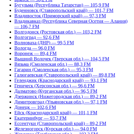
Бугульма (Республика Татарстан) — 105,9 FM
Буденновск (Ставропольский край) — 101,7 FM
Владивосток (Приморский край) — 97,3 FM
Владикавказ (Республика Северная Осетия — Алания)
— 106,7 FM
Волгодонск (Ростовская обл.) — 103,2 FM
Волгоград — 92,6 FM
Волноваха (ДНР) — 99,5 FM
Вологда — 96,0 FM
Воронеж — 89,4 FM
Вышний Волочек (Тверская обл.) — 104,5 FM
Вязьма (Смоленская обл.) — 88,3 FM
Гагарин (Смоленская обл.) — 95,3 FM
Галюгаевская (Ставропольский край) — 89,8 FM
Геленджик (Краснодарский край) — 93,1 FM
Геническ (Херсонская обл.) — 96,6 FM
Далматово (Курганская обл.) — 96,5 FM
Дзержинск (Нижегородская обл.) — 89,2 FM
Димитровград (Ульяновская обл.) — 97,1 FM
Донецк — 102,6 FM
Ейск (Краснодарский край) — 101,1 FM
Екатеринбург — 93,7 FM
Ессентуки (Ставропольский край) – 89,2 FM
Железногорск (Курская обл.) — 94,0 FM