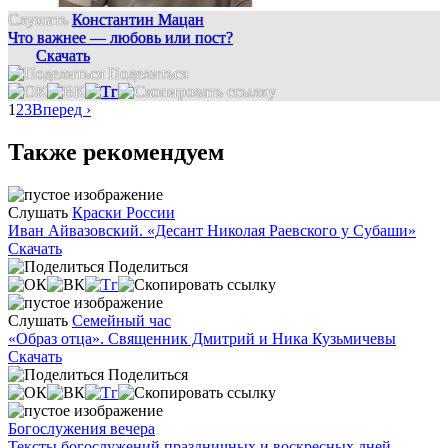
Слушать
Константин Мацан
Что важнее — любовь или пост?
Скачать
Поделиться
1
2
3
Вперед ›
Также рекомендуем
Слушать
Краски России
Иван Айвазовский. «Десант Николая Раевского у Субаши»
Скачать
Поделиться
Слушать
Семейный час
«Образ отца». Священник Дмитрий и Ника Кузьмичевы
Скачать
Поделиться
Богослужения вечера
Тексты богослужений праздничных и воскресных дней.