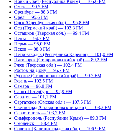
Новый Свет (Республика Крым) — 105,6 FM
Омск — 90,5 FM
Оренбург — 88,3 FM
Орёл — 95,6 FM
Орск (Оренбургская обл.) — 95,8 FM
Оса (Пермский край) — 103,3 FM
Осташков (Тверская обл.) — 99,4 FM
Пенза — 94,7 FM
Пермь — 95,0 FM
Псков — 88,8 FM
Петрозаводск (Республика Карелия) — 101,0 FM
Пятигорск (Ставропольский край) — 89,2 FM
Ржев (Тверская обл.) — 102,4 FM
Ростов-на-Дону — 95,7 FM
Русское (Ставропольский край) — 99,7 FM
Рязань — 102,5 FM
Самара — 96,8 FM
Санкт-Петербург — 92,9 FM
Саратов — 101,1 FM
Саргатское (Омская обл.) — 107,5 FM
Светлоград (Ставропольский край) — 103,3 FM
Севастополь — 103,7 FM
Симферополь (Республика Крым) — 89,3 FM
Смоленск — 88,4 FM
Советск (Калининградская обл.) — 106,9 FM