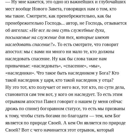
— Ну мне кажется, это одно из важнейших и глубочайших
мест вообще Нового Завета, говорящих нам о том, кто
мы такие. Смотрите, как пренебрежительно, как бы
пренебрежительно Господь... автор, не Господь, отзывается
об ангелах:
«Не все ли они суть служебные духи,
посылаемые на служение для тех, которые имеют
наследовать спасение?»
. То есть смотрите, что говорит
апостол: мы с вами ни много ни мало те, кто должны
наследовать спасение. Ну как бы слова такие нам
привычные: «наследовать», «спасение», «мы»,
«наследники». Что такое быть наследником у Бога? Кто
такой наследник у царя, кто такой наследник у отца?
Ну это тот, кто получает от него все, тот кто, по сути дела,
становится сам тем вот, у кого он наследует. То есть этим
отрывком апостол Павел говорит о нашем (у меня сейчас
дрожь по спине) богоравном статусе, то есть мы призваны
к тому, чтобы стать богами по благодати — тем, кем Бог
является по природе Своей. А кем Он является по природе
Своей? Вот с чего начинается этот отрывок, который