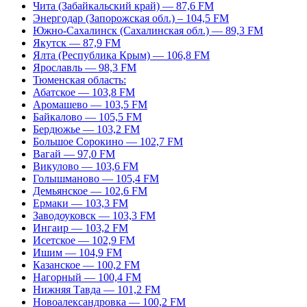
Чита (Забайкальский край) — 87,6 FM
Энергодар (Запорожская обл.) – 104,5 FM
Южно-Сахалинск (Сахалинская обл.) — 89,3 FM
Якутск — 87,9 FM
Ялта (Республика Крым) — 106,8 FM
Ярославль — 98,3 FM
Тюменская область:
Абатское — 103,8 FM
Аромашево — 103,5 FM
Байкалово — 105,5 FM
Бердюжье — 103,2 FM
Большое Сорокино — 102,7 FM
Вагай — 97,0 FM
Викулово — 103,6 FM
Голышманово — 105,4 FM
Демьянское — 102,6 FM
Ермаки — 103,3 FM
Заводоуковск — 103,3 FM
Ингаир — 103,2 FM
Исетское — 102,9 FM
Ишим — 104,9 FM
Казанское — 100,2 FM
Нагорный — 100,4 FM
Нижняя Тавда — 101,2 FM
Новоалександровка — 100,2 FM