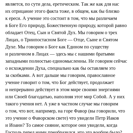
является, по сути дела, еретическим. Так же как для нас
их отрицание этого факта тоже, в общем, как бы близко
к ереси. А учение это состоит в том, что мы различаем
в Боге Его природу, Божественную природу, которой равно
обладает Отец, Сын и Святой Дух. Мы говорим о трех
Лицах, о Триипостасном Боге — Отце, Сыне и Святом
Духе. Мы говорим о Боге как Едином по существу
и различном в Лицах — здесь мы с нашими братьями
западными полностью единомысленны. Не говорим сейчас
о исхождении Духа, специально как бы оставляем это
за скобками. А вот дальше мы говорим, православное
учение говорит о том, что Бог действует, продолжает
и непрерывно действует в этом мире своими энергиями
или Своей благодатью, наполняя этот мир Собой. А у них
такого учения нет. А уже в частном случае мы говорим
о том, что вот, например, на горе Фавор (вы говорили, что
это учение о Фаворском свете) что увидели Петр Иаков
и Иоанн? То самое сияние, которое они увидели, когда
Господь перед ними преобразился, что это вообще было?