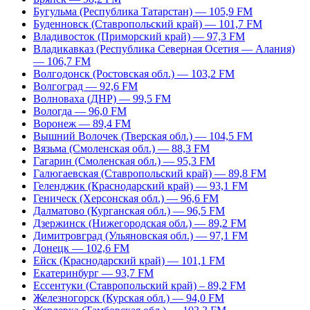
Бугульма (Республика Татарстан) — 105,9 FM
Буденновск (Ставропольский край) — 101,7 FM
Владивосток (Приморский край) — 97,3 FM
Владикавказ (Республика Северная Осетия — Алания)
— 106,7 FM
Волгодонск (Ростовская обл.) — 103,2 FM
Волгоград — 92,6 FM
Волноваха (ДНР) — 99,5 FM
Вологда — 96,0 FM
Воронеж — 89,4 FM
Вышний Волочек (Тверская обл.) — 104,5 FM
Вязьма (Смоленская обл.) — 88,3 FM
Гагарин (Смоленская обл.) — 95,3 FM
Галюгаевская (Ставропольский край) — 89,8 FM
Геленджик (Краснодарский край) — 93,1 FM
Геническ (Херсонская обл.) — 96,6 FM
Далматово (Курганская обл.) — 96,5 FM
Дзержинск (Нижегородская обл.) — 89,2 FM
Димитровград (Ульяновская обл.) — 97,1 FM
Донецк — 102,6 FM
Ейск (Краснодарский край) — 101,1 FM
Екатеринбург — 93,7 FM
Ессентуки (Ставропольский край) – 89,2 FM
Железногорск (Курская обл.) — 94,0 FM