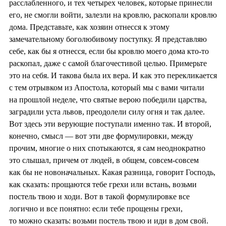
расслабленного, и тех четырех человек, которые принесли
его, не смогли войти, залезли на кровлю, раскопали кровлю
дома. Представьте, как хозяин отнесся к этому
замечательному боголюбивому поступку. Я представляю
себе, как бы я отнесся, если бы кровлю моего дома кто-то
раскопал, даже с самой благочестивой целью. Примерьте
это на себя. И такова была их вера. И как это перекликается
с тем отрывком из Апостола, который мы с вами читали
на прошлой неделе, что святые верою победили царства,
заградили уста львов, преодолели силу огня и так далее.
Вот здесь эти верующие поступали именно так. И второй,
конечно, смысл — вот эти две формулировки, между
прочим, многие о них спотыкаются, я сам неоднократно
это слышал, причем от людей, в общем, совсем-совсем
как бы не новоначальных. Какая разница, говорит Господь,
как сказать: прощаются тебе грехи или встань, возьми
постель твою и ходи. Вот в такой формулировке все
логично и все понятно: если тебе прощены грехи,
то можно сказать: возьми постель твою и иди в дом свой.