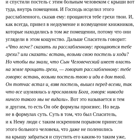
и спустили постель с этим больным человеком с крыши вот
туда, внутрь помещения. И Господь исцелил этого
расслабленного, сказав ему: прощаются тебе грехи твои. И,
как всегда, привел в недоумение и возмущение книжников,
которые находились в том же помещении, потому что они
углядели в этом кощунство. Дальше Спаситель говорит:
«Что легче? сказать ли расслабленному: прощаются тебе
грехи? или сказать: встань, возьми свою постель и ходи?
Но чтобы вы знали, что Сын Человеческий имеет власть
на земле прощать грехи, — говорит расслабленному: тебе
говорю: встань, возьми постель твою и иди в дом твой.
Он тотчас встал и, взяв постель, вышел перед всеми, так
что все изумлялись и прославляли Бога, говоря: никогда
ничего такого мы не видали»
. Вот это называется и тем
и другим, то есть Он обе формулы произнес. Но ведь
не в формулах суть. Суть в том, что был Спаситель,
и к Нему люди с таким искренним порывом принесли
этого больного человека, что даже не поленились
на крышу забраться и спустить его каким-то таким уже,