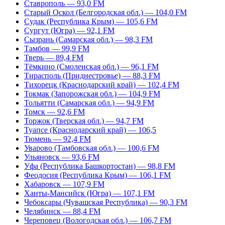
Ставрополь — 93,0 FM
Старый Оскол (Белгородская обл.) — 104,0 FM
Судак (Республика Крым) — 105,6 FM
Сургут (Югра) — 92,1 FM
Сызрань (Самарская обл.) — 98,3 FM
Тамбов — 99,9 FM
Тверь — 89,4 FM
Тёмкино (Смоленская обл.) — 96,1 FM
Тирасполь (Приднестровье) — 88,3 FM
Тихорецк (Краснодарский край) — 102,4 FM
Токмак (Запорожская обл.) — 104,9 FM
Тольятти (Самарская обл.) — 94,9 FM
Томск — 92,6 FM
Торжок (Тверская обл.) — 94,7 FM
Туапсе (Краснодарский край) — 106,5
Тюмень — 92,4 FM
Уварово (Тамбовская обл.) — 100,6 FM
Ульяновск — 93,6 FM
Уфа (Республика Башкортостан) — 98,8 FM
Феодосия (Республика Крым) — 106,1 FM
Хабаровск — 107,9 FM
Ханты-Мансийск (Югра) — 107,1 FM
Чебоксары (Чувашская Республика) — 90,3 FM
Челябинск — 88,4 FM
Череповец (Вологодская обл.) — 106,7 FM