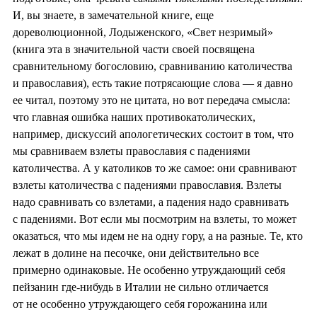
И, вы знаете, в замечательной книге, еще
дореволюционной, Лодыженского, «Свет незримый»
(книга эта в значительной части своей посвящена
сравнительному богословию, сравниванию католичества
и православия), есть такие потрясающие слова — я давно
ее читал, поэтому это не цитата, но вот передача смысла:
что главная ошибка наших противокатолических,
например, дискуссий апологетических состоит в том, что
мы сравниваем взлеты православия с падениями
католичества. А у католиков то же самое: они сравнивают
взлеты католичества с падениями православия. Взлеты
надо сравнивать со взлетами, а падения надо сравнивать
с падениями. Вот если мы посмотрим на взлеты, то может
оказаться, что мы идем не на одну гору, а на разные. Те, кто
лежат в долине на песочке, они действительно все
примерно одинаковые. Не особенно утруждающий себя
пейзанин где-нибудь в Италии не сильно отличается
от не особенно утруждающего себя горожанина или