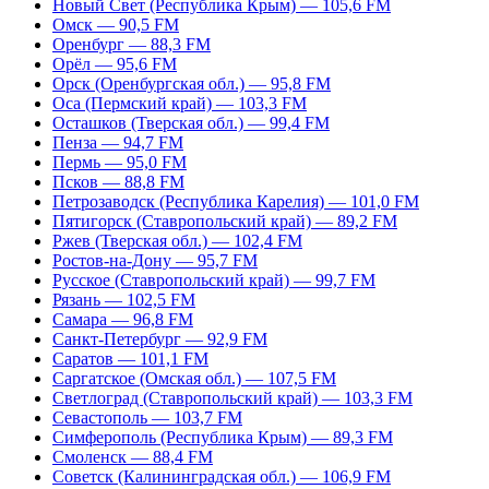
Новый Свет (Республика Крым) — 105,6 FM
Омск — 90,5 FM
Оренбург — 88,3 FM
Орёл — 95,6 FM
Орск (Оренбургская обл.) — 95,8 FM
Оса (Пермский край) — 103,3 FM
Осташков (Тверская обл.) — 99,4 FM
Пенза — 94,7 FM
Пермь — 95,0 FM
Псков — 88,8 FM
Петрозаводск (Республика Карелия) — 101,0 FM
Пятигорск (Ставропольский край) — 89,2 FM
Ржев (Тверская обл.) — 102,4 FM
Ростов-на-Дону — 95,7 FM
Русское (Ставропольский край) — 99,7 FM
Рязань — 102,5 FM
Самара — 96,8 FM
Санкт-Петербург — 92,9 FM
Саратов — 101,1 FM
Саргатское (Омская обл.) — 107,5 FM
Светлоград (Ставропольский край) — 103,3 FM
Севастополь — 103,7 FM
Симферополь (Республика Крым) — 89,3 FM
Смоленск — 88,4 FM
Советск (Калининградская обл.) — 106,9 FM