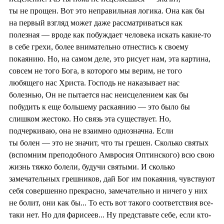
ты не прощен. Вот это неправильная логика. Она как бы
на первый взгляд может даже рассматриваться как
полезная — вроде как побуждает человека искать какие-то
в себе грехи, более внимательно отнестись к своему
покаянию. Но, на самом деле, это рисует нам, эта картина,
совсем не того Бога, в которого мы верим, не того
любящего нас Христа. Господь не наказывает нас
болезнью, Он не пытается нас неисцелением как бы
побудить к еще большему раскаянию — это было бы
слишком жестоко. Но связь эта существует. Но,
подчеркиваю, она не взаимно однозначна. Если
ты болен — это не значит, что ты грешен. Сколько святых
(вспомним преподобного Амвросия Оптинского) всю свою
жизнь тяжко болели, будучи святыми. И сколько
замечательных грешников, дай Бог им покаяния, чувствуют
себя совершенно прекрасно, замечательно и ничего у них
не болит, они как бы... То есть вот такого соответствия все-
таки нет. Но для фарисеев... Ну представьте себе, если кто-