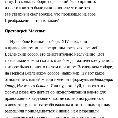
тему. И сколько соборных решений было принято,
и настолько это было важно понять: что же это
за нетварный свет вообще, что произошло на горе
Преображения, что это такое?
Протоиерей Максим:
— Ну вообще Великие соборы XIV века, они
в православном мире воспринимаются как восьмой
Вселенский собор, это действительно неслучайно. Вот
то же самое можно сказать о любом догматическом учении,
которое было принято на том или ином Вселенском соборе,
на Первом Вселенском соборе, например. Ну вот какое
отношение к нашей жизни имеет эта формула:
«единосущна
Отцу, Имже вся быша»
. Или ну, пожалуй, из всех этих
формул разве что догмат об иконопочитании как-то для
православных верующих, вот не сильно погруженных
в догматику, кажется особо важным и жизненным: да, нам
разрешили прикладываться к иконе, нам разрешили
священные изображения — это понятно, это зримо, это