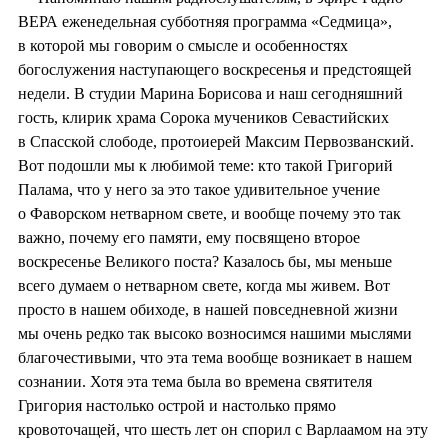
ВЕРА еженедельная субботняя программа «Седмица»,
в которой мы говорим о смысле и особенностях
богослужения наступающего воскресенья и предстоящей
недели. В студии Марина Борисова и наш сегодняшний
гость, клирик храма Сорока мучеников Севастийских
в Спасской слободе, протоиерей Максим Первозванский.
Вот подошли мы к любимой теме: кто такой Григорий
Палама, что у него за это такое удивительное учение
о Фаворском нетварном свете, и вообще почему это так
важно, почему его памяти, ему посвящено второе
воскресенье Великого поста? Казалось бы, мы меньше
всего думаем о нетварном свете, когда мы живем. Вот
просто в нашем обиходе, в нашей повседневной жизни
мы очень редко так высоко возносимся нашими мыслями
благочестивыми, что эта тема вообще возникает в нашем
сознании. Хотя эта тема была во времена святителя
Григория настолько острой и настолько прямо
кровоточащей, что шесть лет он спорил с Варлаамом на эту