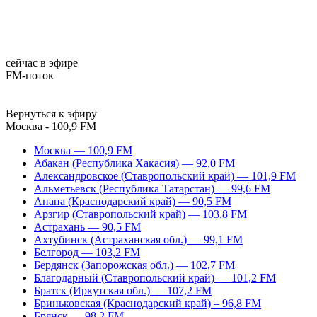
сейчас в эфире
FM-поток
Вернуться к эфиру
Москва - 100,9 FM
Москва — 100,9 FM
Абакан (Республика Хакасия) — 92,0 FM
Александровское (Ставропольский край) — 101,9 FM
Альметьевск (Республика Татарстан) — 99,6 FM
Анапа (Краснодарский край) — 90,5 FM
Арзгир (Ставропольский край) — 103,8 FM
Астрахань — 90,5 FM
Ахтубинск (Астраханская обл.) — 99,1 FM
Белгород — 103,2 FM
Бердянск (Запорожская обл.) — 102,7 FM
Благодарный (Ставропольский край) — 101,2 FM
Братск (Иркутская обл.) — 107,2 FM
Бриньковская (Краснодарский край) – 96,8 FM
Брянск — 98,2 FM