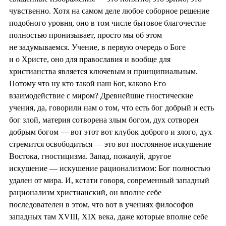
чувственно. Хотя на самом деле любое соборное решение
подобного уровня, оно в том числе бытовое благочестие
полностью пронизывает, просто мы об этом
не задумываемся. Учение, в первую очередь о Боге
и о Христе, оно для православия и вообще для
христианства является ключевым и принципиальным.
Потому что ну кто такой наш Бог, каково Его
взаимодействие с миром? Древнейшие гностические
учения, да, говорили нам о том, что есть бог добрый и есть
бог злой, материя сотворена злым богом, дух сотворен
добрым богом — вот этот вот клубок доброго и злого, дух
стремится освободиться — это вот постоянное искушение
Востока, гностицизма. Запад, пожалуй, другое
искушение — искушение рационализмом: Бог полностью
удален от мира. И, кстати говоря, современный западный
рационализм христианский, он вполне себе
последователен в этом, что вот в учениях философов
западных там XVIII, XIX века, даже которые вполне себе