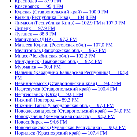
Краснодар — 87,9 FM
Красноярск — 95,4 FM
Курская (Ставропольский край) — 100,0 FM
Кызыл (Республика Тыва) — 104,8 FM
Лимасол (Республика Кипр) — 102,9 FM и 107,9 FM
Липецк — 97,9 FM
Луганск — 88,8 FM
Мариуполь (ДНР) — 97,2 FM
Матвеев Курган (Ростовская обл.) — 107,0 FM
Мелитополь (Запорожская обл.) — 96,7 FM
Миасс (Челябинская обл.) — 102,2 FM
Мичуринск (Тамбовская обл.) — 92,4 FM
Мурманск — 90,4 FM
Нальчик (Кабардино-Балкарская Республика) — 104,4
FM
Невинномысск (Ставропольский край) — 94,2 FM
Нефтекумск (Ставропольский край) — 100,4 FM
Нефтеюганск (Югра) — 92,1 FM
Нижний Новгород — 89,2 FM
Нижний Тагил (Свердловская обл.) — 97,1 FM
Новоалександровск (Ставропольский край) — 94,0 FM
Новокузнецк (Кемеровская область) — 94,2 FM
Новосибирск — 94,6 FM
Новочебоксарск (Чувашская Республика) — 90,3 FM
Норильск (Красноярский край) — 107,4 FM