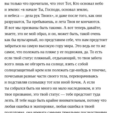
вы только что прочитали, что этот Тот, Кто основал небо
и землю: «в начале Ты, Господи, основал землю,
и небеса — дела рук Твоих», и даже после того, как они
разрушатся, Ты пребываешь, и лета Твоя не кончаются.
И вот мы призваны быть такими. А вот теперь давайте,
знаете, это не мой образ, и он, может быть, такой очень
как бы вульгарный, но представим себе, что нам предстоит
забраться на самую высокую гору мира. Это ведь не то же
самое, что полежать на пляже у ее подножия, да. То есть
если твой статус пляжный, отдыхающий, то твоя забота
всего лишь не обгореть на солнце, взять с собой
солнцезащитный крем или полежать где-нибудь в тенечке,
почесывая разные части своего тела, переворачиваясь
и подставляя солнышку тот или иной бочок. А если
ты собрался быть ни много ни мало наследником, и это
твое призвание, это твой статус — тебе предстоит туда
лезть. И тебе надо быть крайне внимательным, потому что
любая ошибка в экипировке, любая ошибка в твоей
подготовке, она чревата самыми тяжелыми последствиями.