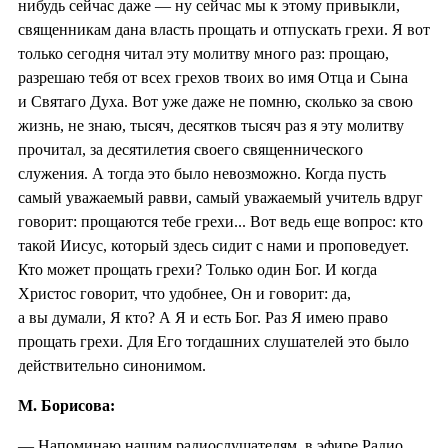
нибудь сейчас даже — ну сейчас мы к этому привыкли,
священникам дана власть прощать и отпускать грехи. Я вот
только сегодня читал эту молитву много раз: прощаю,
разрешаю тебя от всех грехов твоих во имя Отца и Сына
и Святаго Духа. Вот уже даже не помню, сколько за свою
жизнь, не знаю, тысяч, десятков тысяч раз я эту молитву
прочитал, за десятилетия своего священнического
служения. А тогда это было невозможно. Когда пусть
самый уважаемый равви, самый уважаемый учитель вдруг
говорит: прощаются тебе грехи... Вот ведь еще вопрос: кто
такой Иисус, который здесь сидит с нами и проповедует.
Кто может прощать грехи? Только один Бог. И когда
Христос говорит, что удобнее, Он и говорит: да,
а вы думали, Я кто? А Я и есть Бог. Раз Я имею право
прощать грехи. Для Его тогдашних слушателей это было
действительно синонимом.
М. Борисова:
— Напоминаю нашим радиослушателям, в эфире Радио