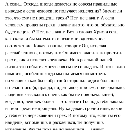
А если... Отсюда иногда делается не совсем правильные
выводы: а если человек не получает исцеления? Значит ли
это, что ему не прощены грехи? Нет, не значит. А если
человеку прощены грехи, значит ли это, что он обязательно
будет исцелен? Нет, не значит. Вот в словах Христа есть,
как сказали бы математики, взаимно однозначное
соответствие. Какая разница, говорит Он, исцеляя
расслабленного, потому что Он имеет власть как простить
грехи, так и исцелить человека. Но в реальной нашей
жизни эти события могут совсем не совпадать. И это важно
помнить, особенно когда мы пытаемся посмотреть
на человека как бы с обратной стороны: видим больного
и нечастного (я, правда, видел такое, причем, подчеркиваю,
люди высказывались очень как бы не новоначальные),
когда вот, человек болен — это значит Господь тебя наказал
и твои грехи не прощены. Ну-ка давай, срочно ищи, какой
у тебя есть нераскаянный грех. И потому что, если ты его
найдешь, вспомнишь и раскаешься, ты получишь
исцеление. Раз ты пока не исцеляешься — значит,