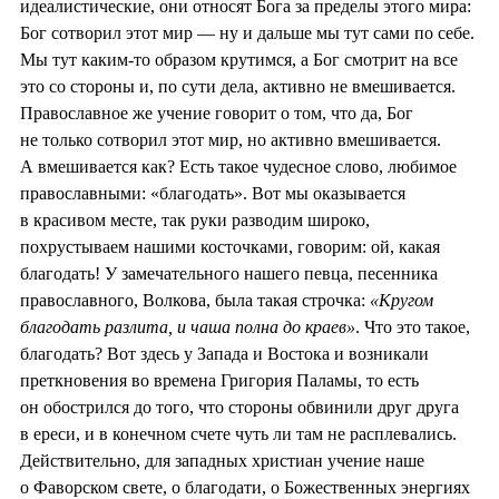
идеалистические, они относят Бога за пределы этого мира:
Бог сотворил этот мир — ну и дальше мы тут сами по себе.
Мы тут каким-то образом крутимся, а Бог смотрит на все
это со стороны и, по сути дела, активно не вмешивается.
Православное же учение говорит о том, что да, Бог
не только сотворил этот мир, но активно вмешивается.
А вмешивается как? Есть такое чудесное слово, любимое
православными: «благодать». Вот мы оказывается
в красивом месте, так руки разводим широко,
похрустываем нашими косточками, говорим: ой, какая
благодать! У замечательного нашего певца, песенника
православного, Волкова, была такая строчка:
«Кругом
благодать разлита, и чаша полна до краев»
. Что это такое,
благодать? Вот здесь у Запада и Востока и возникали
преткновения во времена Григория Паламы, то есть
он обострился до того, что стороны обвинили друг друга
в ереси, и в конечном счете чуть ли там не расплевались.
Действительно, для западных христиан учение наше
о Фаворском свете, о благодати, о Божественных энергиях