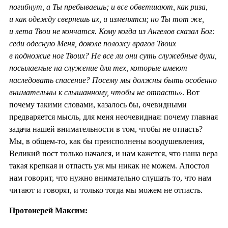
погибнут, а Ты пребываешь; и все обветшают, как риза,
и как одежду свернешь их, и изменятся; но Ты тот же,
и лета Твои не кончатся. Кому когда из Ангелов сказал Бог:
седи одесную Меня, доколе положу врагов Твоих
в подножие ног Твоих? Не все ли они суть служебные духи,
посылаемые на служение для тех, которые имеют
наследовать спасение? Посему мы должны быть особенно
внимательны к слышанному, чтобы не отпасть»
. Вот
почему такими словами, казалось бы, очевидными
предваряется мысль, для меня неочевидная: почему главная
задача нашей внимательности в том, чтобы не отпасть?
Мы, в общем-то, как бы преисполнены воодушевления,
Великий пост только начался, и нам кажется, что наша вера
такая крепкая и отпасть уж мы никак не можем. Апостол
нам говорит, что нужно внимательно слушать то, что нам
читают и говорят, и только тогда мы можем не отпасть.
Протоиерей Максим: