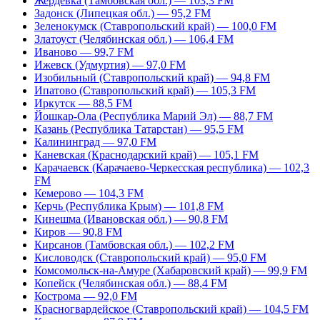
Жердевка (Тамбовская обл.) — 103,3 FM
Задонск (Липецкая обл.) — 95,2 FM
Зеленокумск (Ставропольский край) — 100,0 FM
Златоуст (Челябинская обл.) — 106,4 FM
Иваново — 99,7 FM
Ижевск (Удмуртия) — 97,0 FM
Изобильный (Ставропольский край) — 94,8 FM
Ипатово (Ставропольский край) — 105,3 FM
Иркутск — 88,5 FM
Йошкар-Ола (Республика Марий Эл) — 88,7 FM
Казань (Республика Татарстан) — 95,5 FM
Калининград — 97,0 FM
Каневская (Краснодарский край) — 105,1 FM
Карачаевск (Карачаево-Черкесская республика) — 102,3
FM
Кемерово — 104,3 FM
Керчь (Республика Крым) — 101,8 FM
Кинешма (Ивановская обл.) — 90,8 FM
Киров — 90,8 FM
Кирсанов (Тамбовская обл.) — 102,2 FM
Кисловодск (Ставропольский край) — 95,0 FM
Комсомольск-на-Амуре (Хабаровский край) — 99,9 FM
Копейск (Челябинская обл.) — 88,4 FM
Кострома — 92,0 FM
Красногвардейское (Ставропольский край) — 104,5 FM