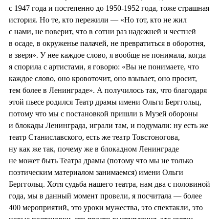
с 1947 года и постепенно до 1950-1952 года, тоже страшная
история. Но те, кто пережили — «Но тот, кто не жил
с нами, не поверит, что в сотни раз надежней и честней
в осаде, в окруженье палачей, не превратиться в оборотня,
в зверя». У нее каждое слово, я вообще не понимала, когда
я спорила с артистами, я говорю: «Вы не понимаете, что
каждое слово, оно кровоточит, оно взывает, оно просит,
тем более в Ленинграде». А получилось так, что благодаря
этой пьесе родился Театр драмы имени Ольги Берггольц,
потому что мы с постановкой пришли в Музей обороны
и блокады Ленинграда, играли там, и подумали: ну есть же
театр Станиславского, есть же театр Товстоногова,
ну как же так, почему же в блокадном Ленинграде
не может быть Театра драмы (потому что мы не только
поэтическим материалом занимаемся) имени Ольги
Берггольц. Хотя судьба нашего театра, нам два с половиной
года, мы в данный момент провели, я посчитала — более
400 мероприятий, это уроки мужества, это спектакли, это