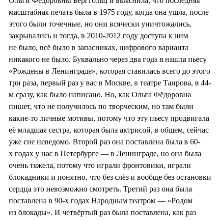
Ольги Фёдоровны Берггольц и выяснила, что последняя
масштабная печать была в 1975 году, когда она ушла, после
этого были точечные, но они всячески уничтожались,
закрывались и тогда, в 2010-2012 году доступа к ним
не было, всё было в запасниках, цифрового варианта
никакого не было. Буквально через два года я нашла пьесу
«Рождены в Ленинграде», которая ставилась всего до этого
три раза, первый раз у вас в Москве, в театре Таирова, в 44-
м сразу, как было написано. Но, как Ольга Фёдоровна
пишет, что не получилось по творческим, но там были
какие-то личные мотивы, потому что эту пьесу продвигала
её младшая сестра, которая была актрисой, в общем, сейчас
уже сие неведомо. Второй раз она поставлена была в 60-
х годах у нас в Петербурге — в Ленинграде, но она была
очень тяжела, потому что играли фронтовики, играли
блокадники и понятно, что без слёз и вообще без остановки
сердца это невозможно смотреть. Третий раз она была
поставлена в 90-х годах Народным театром — «Родом
из блокады». И четвёртый раз была поставлена, как раз