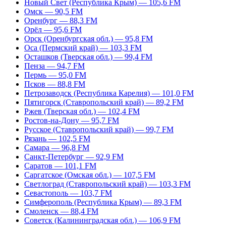
Новый Свет (Республика Крым) — 105,6 FM
Омск — 90,5 FM
Оренбург — 88,3 FM
Орёл — 95,6 FM
Орск (Оренбургская обл.) — 95,8 FM
Оса (Пермский край) — 103,3 FM
Осташков (Тверская обл.) — 99,4 FM
Пенза — 94,7 FM
Пермь — 95,0 FM
Псков — 88,8 FM
Петрозаводск (Республика Карелия) — 101,0 FM
Пятигорск (Ставропольский край) — 89,2 FM
Ржев (Тверская обл.) — 102,4 FM
Ростов-на-Дону — 95,7 FM
Русское (Ставропольский край) — 99,7 FM
Рязань — 102,5 FM
Самара — 96,8 FM
Санкт-Петербург — 92,9 FM
Саратов — 101,1 FM
Саргатское (Омская обл.) — 107,5 FM
Светлоград (Ставропольский край) — 103,3 FM
Севастополь — 103,7 FM
Симферополь (Республика Крым) — 89,3 FM
Смоленск — 88,4 FM
Советск (Калининградская обл.) — 106,9 FM