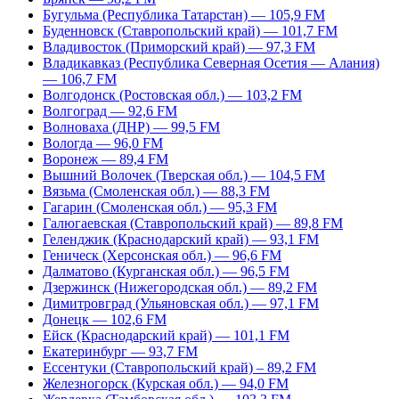
Бугульма (Республика Татарстан) — 105,9 FM
Буденновск (Ставропольский край) — 101,7 FM
Владивосток (Приморский край) — 97,3 FM
Владикавказ (Республика Северная Осетия — Алания)
— 106,7 FM
Волгодонск (Ростовская обл.) — 103,2 FM
Волгоград — 92,6 FM
Волноваха (ДНР) — 99,5 FM
Вологда — 96,0 FM
Воронеж — 89,4 FM
Вышний Волочек (Тверская обл.) — 104,5 FM
Вязьма (Смоленская обл.) — 88,3 FM
Гагарин (Смоленская обл.) — 95,3 FM
Галюгаевская (Ставропольский край) — 89,8 FM
Геленджик (Краснодарский край) — 93,1 FM
Геническ (Херсонская обл.) — 96,6 FM
Далматово (Курганская обл.) — 96,5 FM
Дзержинск (Нижегородская обл.) — 89,2 FM
Димитровград (Ульяновская обл.) — 97,1 FM
Донецк — 102,6 FM
Ейск (Краснодарский край) — 101,1 FM
Екатеринбург — 93,7 FM
Ессентуки (Ставропольский край) – 89,2 FM
Железногорск (Курская обл.) — 94,0 FM