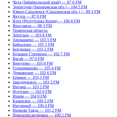
Чита (Забайкальский край) — 87,6 FM
Энергодар (Запорожская обл.) – 104,5 FM
Южно-Сахалинск (Сахалинская обл.) — 89,3 FM
Якутск — 87,9 FM
Ялта (Республика Крым) — 106,8 FM
Ярославль — 98,3 FM
Тюменская область:
Абатское — 103,8 FM
Аромашево — 103,5 FM
Байкалово — 105,5 FM
Бердюжье — 103,2 FM
Большое Сорокино — 102,7 FM
Вагай — 97,0 FM
Викулово — 103,6 FM
Голышманово — 105,4 FM
Демьянское — 102,6 FM
Ермаки — 103,3 FM
Заводоуковск — 103,3 FM
Ингаир — 103,2 FM
Исетское — 102,9 FM
Ишим — 104,9 FM
Казанское — 100,2 FM
Нагорный — 100,4 FM
Нижняя Тавда — 101,2 FM
Новоалександровка — 100,2 FM