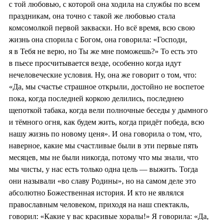
с той любовью, с которой она ходила на службы по всем
праздникам, она точно с такой же любовью стала
комсомолкой первой закваски. Но всё время, всю свою
жизнь она спорила с Богом, она говорила: «Господи,
я в Тебя не верю, но Ты же мне поможешь?» То есть это
в пьесе просчитывается везде, особенно когда идут
нечеловеческие условия. Ну, она же говорит о том, что:
«Да, мы счастье страшное открыли, достойно не воспетое
пока, когда последней коркою делились, последнею
щепоткой табака, когда вели полночные беседы у дымного
и тёмного огня, как будем жить, когда придёт победа, всю
нашу жизнь по новому ценя». И она говорила о том, что,
наверное, какие мы счастливые были в эти первые пять
месяцев, мы не были никогда, потому что мы знали, что
мы чисты, у нас есть только одна цель — выжить. Тогда
они называли «во славу Родины», но на самом деле это
абсолютно Божественная история. И кто не являлся
православным человеком, приходя на наш спектакль,
говорил: «Какие у вас красивые хоралы!» Я говорила: «Да,