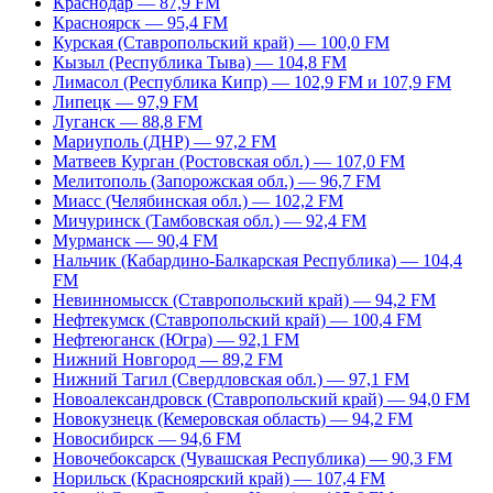
Краснодар — 87,9 FM
Красноярск — 95,4 FM
Курская (Ставропольский край) — 100,0 FM
Кызыл (Республика Тыва) — 104,8 FM
Лимасол (Республика Кипр) — 102,9 FM и 107,9 FM
Липецк — 97,9 FM
Луганск — 88,8 FM
Мариуполь (ДНР) — 97,2 FM
Матвеев Курган (Ростовская обл.) — 107,0 FM
Мелитополь (Запорожская обл.) — 96,7 FM
Миасс (Челябинская обл.) — 102,2 FM
Мичуринск (Тамбовская обл.) — 92,4 FM
Мурманск — 90,4 FM
Нальчик (Кабардино-Балкарская Республика) — 104,4
FM
Невинномысск (Ставропольский край) — 94,2 FM
Нефтекумск (Ставропольский край) — 100,4 FM
Нефтеюганск (Югра) — 92,1 FM
Нижний Новгород — 89,2 FM
Нижний Тагил (Свердловская обл.) — 97,1 FM
Новоалександровск (Ставропольский край) — 94,0 FM
Новокузнецк (Кемеровская область) — 94,2 FM
Новосибирск — 94,6 FM
Новочебоксарск (Чувашская Республика) — 90,3 FM
Норильск (Красноярский край) — 107,4 FM