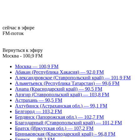
сейчас в эфире
FM-поток
Вернуться к эфиру
Москва - 100,9 FM
Москва — 100,9 FM
Абакан (Республика Хакасия) — 92,0 FM
Александровское (Ставропольский край) — 101,9 FM
Альметьевск (Республика Татарстан) — 99,6 FM
Анапа (Краснодарский край) — 90,5 FM
Арзгир (Ставропольский край) — 103,8 FM
Астрахань — 90,5 FM
Ахтубинск (Астраханская обл.) — 99,1 FM
Белгород — 103,2 FM
Бердянск (Запорожская обл.) — 102,7 FM
Благодарный (Ставропольский край) — 101,2 FM
Братск (Иркутская обл.) — 107,2 FM
Бриньковская (Краснодарский край) – 96,8 FM
Брянск — 98,2 FM