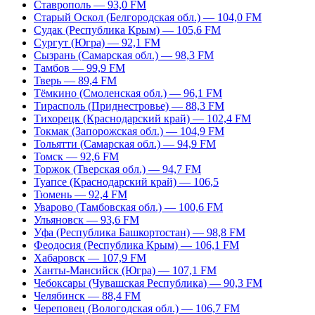
Ставрополь — 93,0 FM
Старый Оскол (Белгородская обл.) — 104,0 FM
Судак (Республика Крым) — 105,6 FM
Сургут (Югра) — 92,1 FM
Сызрань (Самарская обл.) — 98,3 FM
Тамбов — 99,9 FM
Тверь — 89,4 FM
Тёмкино (Смоленская обл.) — 96,1 FM
Тирасполь (Приднестровье) — 88,3 FM
Тихорецк (Краснодарский край) — 102,4 FM
Токмак (Запорожская обл.) — 104,9 FM
Тольятти (Самарская обл.) — 94,9 FM
Томск — 92,6 FM
Торжок (Тверская обл.) — 94,7 FM
Туапсе (Краснодарский край) — 106,5
Тюмень — 92,4 FM
Уварово (Тамбовская обл.) — 100,6 FM
Ульяновск — 93,6 FM
Уфа (Республика Башкортостан) — 98,8 FM
Феодосия (Республика Крым) — 106,1 FM
Хабаровск — 107,9 FM
Ханты-Мансийск (Югра) — 107,1 FM
Чебоксары (Чувашская Республика) — 90,3 FM
Челябинск — 88,4 FM
Череповец (Вологодская обл.) — 106,7 FM