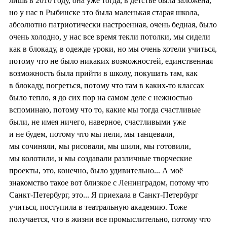
лишь в 2010 году, она уже тогда, в детстве была заложена,
но у нас в Рыбинске это была маленькая старая школа,
абсолютно патриотически настроенная, очень бедная, было
очень холодно, у нас все время текли потолки, мы сидели
как в блокаду, в одежде уроки, но мы очень хотели учиться,
потому что не было никаких возможностей, единственная
возможность была прийти в школу, покушать там, как
в блокаду, погреться, потому что там в каких-то классах
было тепло, я до сих пор на самом деле с нежностью
вспоминаю, потому что то, какие мы тогда счастливые
были, не имея ничего, наверное, счастливыми уже
и не будем, потому что мы пели, мы танцевали,
мы сочиняли, мы рисовали, мы шили, мы готовили,
мы колотили, и мы создавали различные творческие
проекты, это, конечно, было удивительно... А моё
знакомство такое вот близкое с Ленинградом, потому что
Санкт-Петербург, это... Я приехала в Санкт-Петербург
учиться, поступила в театральную академию. Тоже
получается, что в жизни все промыслительно, потому что