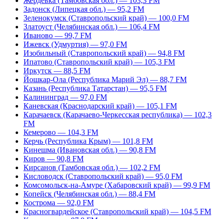
Жердевка (Тамбовская обл.) — 103,3 FM
Задонск (Липецкая обл.) — 95,2 FM
Зеленокумск (Ставропольский край) — 100,0 FM
Златоуст (Челябинская обл.) — 106,4 FM
Иваново — 99,7 FM
Ижевск (Удмуртия) — 97,0 FM
Изобильный (Ставропольский край) — 94,8 FM
Ипатово (Ставропольский край) — 105,3 FM
Иркутск — 88,5 FM
Йошкар-Ола (Республика Марий Эл) — 88,7 FM
Казань (Республика Татарстан) — 95,5 FM
Калининград — 97,0 FM
Каневская (Краснодарский край) — 105,1 FM
Карачаевск (Карачаево-Черкесская республика) — 102,3
FM
Кемерово — 104,3 FM
Керчь (Республика Крым) — 101,8 FM
Кинешма (Ивановская обл.) — 90,8 FM
Киров — 90,8 FM
Кирсанов (Тамбовская обл.) — 102,2 FM
Кисловодск (Ставропольский край) — 95,0 FM
Комсомольск-на-Амуре (Хабаровский край) — 99,9 FM
Копейск (Челябинская обл.) — 88,4 FM
Кострома — 92,0 FM
Красногвардейское (Ставропольский край) — 104,5 FM