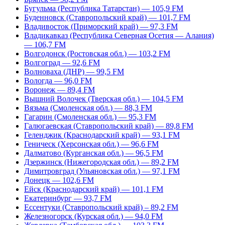
Бугульма (Республика Татарстан) — 105,9 FM
Буденновск (Ставропольский край) — 101,7 FM
Владивосток (Приморский край) — 97,3 FM
Владикавказ (Республика Северная Осетия — Алания)
— 106,7 FM
Волгодонск (Ростовская обл.) — 103,2 FM
Волгоград — 92,6 FM
Волноваха (ДНР) — 99,5 FM
Вологда — 96,0 FM
Воронеж — 89,4 FM
Вышний Волочек (Тверская обл.) — 104,5 FM
Вязьма (Смоленская обл.) — 88,3 FM
Гагарин (Смоленская обл.) — 95,3 FM
Галюгаевская (Ставропольский край) — 89,8 FM
Геленджик (Краснодарский край) — 93,1 FM
Геническ (Херсонская обл.) — 96,6 FM
Далматово (Курганская обл.) — 96,5 FM
Дзержинск (Нижегородская обл.) — 89,2 FM
Димитровград (Ульяновская обл.) — 97,1 FM
Донецк — 102,6 FM
Ейск (Краснодарский край) — 101,1 FM
Екатеринбург — 93,7 FM
Ессентуки (Ставропольский край) – 89,2 FM
Железногорск (Курская обл.) — 94,0 FM