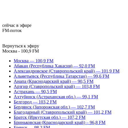
сейчас в эфире
FM-поток
Вернуться к эфиру
Москва - 100,9 FM
Москва — 100,9 FM
Абакан (Республика Хакасия) — 92,0 FM
Александровское (Ставропольский край) — 101,9 FM
Альметьевск (Республика Татарстан) — 99,6 FM
Анапа (Краснодарский край) — 90,5 FM
Арзгир (Ставропольский край) — 103,8 FM
Астрахань — 90,5 FM
Ахтубинск (Астраханская обл.) — 99,1 FM
Белгород — 103,2 FM
Бердянск (Запорожская обл.) — 102,7 FM
Благодарный (Ставропольский край) — 101,2 FM
Братск (Иркутская обл.) — 107,2 FM
Бриньковская (Краснодарский край) – 96,8 FM
Брянск — 98,2 FM