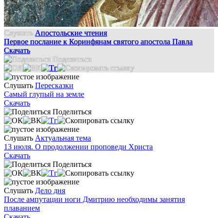
Слушать
Апостольские чтения
Первое послание к Коринфянам святого апостола Павла
Скачать
Поделиться
Слушать
Пересказки
Самый глупый на земле
Скачать
Поделиться
Слушать
Актуальная тема
13 июля. О продолжении проповеди Христа
Скачать
Поделиться
Слушать
Дело дня
После ампутации ноги Дмитрию необходимы занятия
плаванием
Скачать