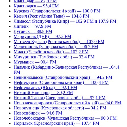
Краснодар — 87,9 FM
Красноярск — 95,4 FM
Курская (Ставропольский край) — 100,0 FM
Кызыл (Республика Тыва) — 104,8 FM
Лимасол (Республика Кипр) — 102,9 FM и 107,9 FM
Липецк — 97,9 FM
Луганск — 88,8 FM
Мариуполь (ДНР) — 97,2 FM
Матвеев Курган (Ростовская обл.) — 107,0 FM
Мелитополь (Запорожская обл.) — 96,7 FM
Миасс (Челябинская обл.) — 102,2 FM
Мичуринск (Тамбовская обл.) — 92,4 FM
Мурманск — 90,4 FM
Нальчик (Кабардино-Балкарская Республика) — 104,4
FM
Невинномысск (Ставропольский край) — 94,2 FM
Нефтекумск (Ставропольский край) — 100,4 FM
Нефтеюганск (Югра) — 92,1 FM
Нижний Новгород — 89,2 FM
Нижний Тагил (Свердловская обл.) — 97,1 FM
Новоалександровск (Ставропольский край) — 94,0 FM
Новокузнецк (Кемеровская область) — 94,2 FM
Новосибирск — 94,6 FM
Новочебоксарск (Чувашская Республика) — 90,3 FM
Норильск (Красноярский край) — 107,4 FM