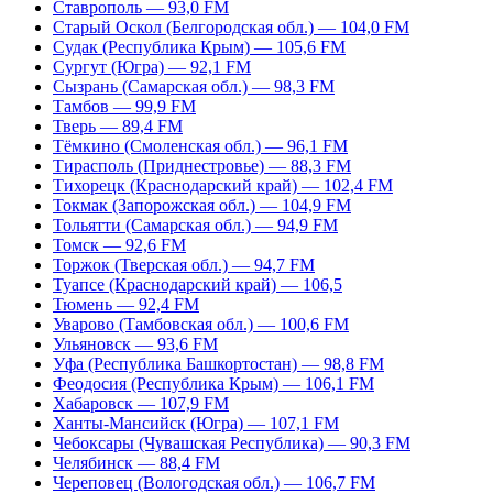
Ставрополь — 93,0 FM
Старый Оскол (Белгородская обл.) — 104,0 FM
Судак (Республика Крым) — 105,6 FM
Сургут (Югра) — 92,1 FM
Сызрань (Самарская обл.) — 98,3 FM
Тамбов — 99,9 FM
Тверь — 89,4 FM
Тёмкино (Смоленская обл.) — 96,1 FM
Тирасполь (Приднестровье) — 88,3 FM
Тихорецк (Краснодарский край) — 102,4 FM
Токмак (Запорожская обл.) — 104,9 FM
Тольятти (Самарская обл.) — 94,9 FM
Томск — 92,6 FM
Торжок (Тверская обл.) — 94,7 FM
Туапсе (Краснодарский край) — 106,5
Тюмень — 92,4 FM
Уварово (Тамбовская обл.) — 100,6 FM
Ульяновск — 93,6 FM
Уфа (Республика Башкортостан) — 98,8 FM
Феодосия (Республика Крым) — 106,1 FM
Хабаровск — 107,9 FM
Ханты-Мансийск (Югра) — 107,1 FM
Чебоксары (Чувашская Республика) — 90,3 FM
Челябинск — 88,4 FM
Череповец (Вологодская обл.) — 106,7 FM