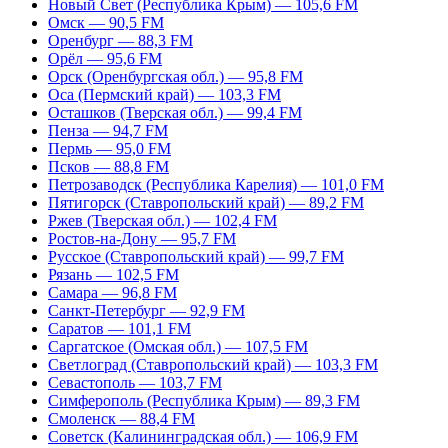
Новый Свет (Республика Крым) — 105,6 FM
Омск — 90,5 FM
Оренбург — 88,3 FM
Орёл — 95,6 FM
Орск (Оренбургская обл.) — 95,8 FM
Оса (Пермский край) — 103,3 FM
Осташков (Тверская обл.) — 99,4 FM
Пенза — 94,7 FM
Пермь — 95,0 FM
Псков — 88,8 FM
Петрозаводск (Республика Карелия) — 101,0 FM
Пятигорск (Ставропольский край) — 89,2 FM
Ржев (Тверская обл.) — 102,4 FM
Ростов-на-Дону — 95,7 FM
Русское (Ставропольский край) — 99,7 FM
Рязань — 102,5 FM
Самара — 96,8 FM
Санкт-Петербург — 92,9 FM
Саратов — 101,1 FM
Саргатское (Омская обл.) — 107,5 FM
Светлоград (Ставропольский край) — 103,3 FM
Севастополь — 103,7 FM
Симферополь (Республика Крым) — 89,3 FM
Смоленск — 88,4 FM
Советск (Калининградская обл.) — 106,9 FM