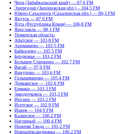
Чита (Забайкальский край) — 87,6 FM
Энергодар (Запорожская обл.) – 104,5 FM
Южно-Сахалинск (Сахалинская обл.) — 89,3 FM
Якутск — 87,9 FM
Ялта (Республика Крым) — 106,8 FM
Ярославль — 98,3 FM
Тюменская область:
Абатское — 103,8 FM
Аромашево — 103,5 FM
Байкалово — 105,5 FM
Бердюжье — 103,2 FM
Большое Сорокино — 102,7 FM
Вагай — 97,0 FM
Викулово — 103,6 FM
Голышманово — 105,4 FM
Демьянское — 102,6 FM
Ермаки — 103,3 FM
Заводоуковск — 103,3 FM
Ингаир — 103,2 FM
Исетское — 102,9 FM
Ишим — 104,9 FM
Казанское — 100,2 FM
Нагорный — 100,4 FM
Нижняя Тавда — 101,2 FM
Новоалександровка — 100,2 FM