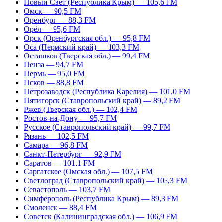
Новый Свет (Республика Крым) — 105,6 FM
Омск — 90,5 FM
Оренбург — 88,3 FM
Орёл — 95,6 FM
Орск (Оренбургская обл.) — 95,8 FM
Оса (Пермский край) — 103,3 FM
Осташков (Тверская обл.) — 99,4 FM
Пенза — 94,7 FM
Пермь — 95,0 FM
Псков — 88,8 FM
Петрозаводск (Республика Карелия) — 101,0 FM
Пятигорск (Ставропольский край) — 89,2 FM
Ржев (Тверская обл.) — 102,4 FM
Ростов-на-Дону — 95,7 FM
Русское (Ставропольский край) — 99,7 FM
Рязань — 102,5 FM
Самара — 96,8 FM
Санкт-Петербург — 92,9 FM
Саратов — 101,1 FM
Саргатское (Омская обл.) — 107,5 FM
Светлоград (Ставропольский край) — 103,3 FM
Севастополь — 103,7 FM
Симферополь (Республика Крым) — 89,3 FM
Смоленск — 88,4 FM
Советск (Калининградская обл.) — 106,9 FM