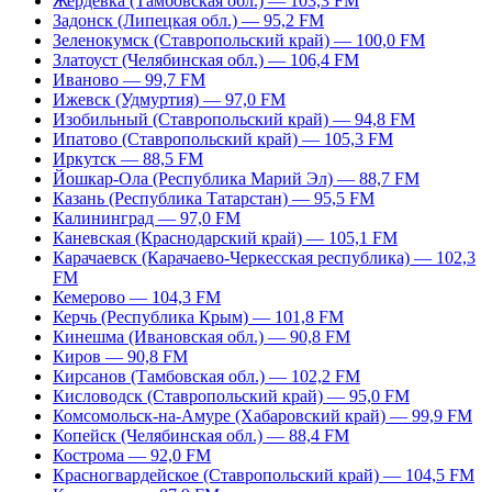
Жердевка (Тамбовская обл.) — 103,3 FM
Задонск (Липецкая обл.) — 95,2 FM
Зеленокумск (Ставропольский край) — 100,0 FM
Златоуст (Челябинская обл.) — 106,4 FM
Иваново — 99,7 FM
Ижевск (Удмуртия) — 97,0 FM
Изобильный (Ставропольский край) — 94,8 FM
Ипатово (Ставропольский край) — 105,3 FM
Иркутск — 88,5 FM
Йошкар-Ола (Республика Марий Эл) — 88,7 FM
Казань (Республика Татарстан) — 95,5 FM
Калининград — 97,0 FM
Каневская (Краснодарский край) — 105,1 FM
Карачаевск (Карачаево-Черкесская республика) — 102,3
FM
Кемерово — 104,3 FM
Керчь (Республика Крым) — 101,8 FM
Кинешма (Ивановская обл.) — 90,8 FM
Киров — 90,8 FM
Кирсанов (Тамбовская обл.) — 102,2 FM
Кисловодск (Ставропольский край) — 95,0 FM
Комсомольск-на-Амуре (Хабаровский край) — 99,9 FM
Копейск (Челябинская обл.) — 88,4 FM
Кострома — 92,0 FM
Красногвардейское (Ставропольский край) — 104,5 FM