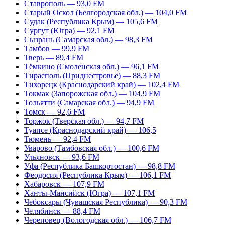
Ставрополь — 93,0 FM
Старый Оскол (Белгородская обл.) — 104,0 FM
Судак (Республика Крым) — 105,6 FM
Сургут (Югра) — 92,1 FM
Сызрань (Самарская обл.) — 98,3 FM
Тамбов — 99,9 FM
Тверь — 89,4 FM
Тёмкино (Смоленская обл.) — 96,1 FM
Тирасполь (Приднестровье) — 88,3 FM
Тихорецк (Краснодарский край) — 102,4 FM
Токмак (Запорожская обл.) — 104,9 FM
Тольятти (Самарская обл.) — 94,9 FM
Томск — 92,6 FM
Торжок (Тверская обл.) — 94,7 FM
Туапсе (Краснодарский край) — 106,5
Тюмень — 92,4 FM
Уварово (Тамбовская обл.) — 100,6 FM
Ульяновск — 93,6 FM
Уфа (Республика Башкортостан) — 98,8 FM
Феодосия (Республика Крым) — 106,1 FM
Хабаровск — 107,9 FM
Ханты-Мансийск (Югра) — 107,1 FM
Чебоксары (Чувашская Республика) — 90,3 FM
Челябинск — 88,4 FM
Череповец (Вологодская обл.) — 106,7 FM