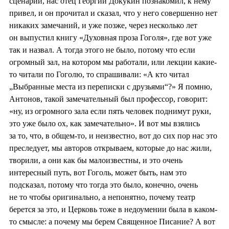
сценарий, нас отец Георгий Докукин познакомил, к нему
привел, и он прочитал и сказал, что у него совершенно нет
никаких замечаний, и уже позже, через несколько лет
он выпустил книгу «Духовная проза Гоголя», где вот уже
так и назвал. А тогда этого не было, потому что если
огромный зал, на котором мы работали, или лекции какие-
то читали по Гоголю, то спрашивали: «А кто читал
„Выбранные места из переписки с друзьями“?» Я помню,
Антонов, такой замечательный был профессор, говорит:
«ну, из огромного зала если пять человек поднимут руки,
это уже было ох, как замечательно». И вот мы взялись
за то, что, в общем-то, и неизвестно, вот до сих пор нас это
преследует, мы авторов открываем, которые до нас жили,
творили, а они как бы малоизвестны, и это очень
интересный путь, вот Гоголь, может быть, нам это
подсказал, потому что тогда это было, конечно, очень
не то чтобы оригинально, а непонятно, почему театр
берется за это, и Церковь тоже в недоумении была в каком-
то смысле: а почему мы берем Священное Писание? А вот