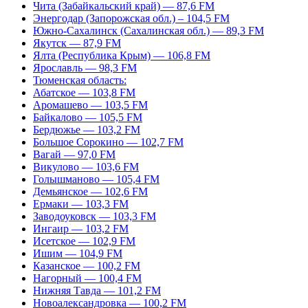
Чита (Забайкальский край) — 87,6 FM
Энергодар (Запорожская обл.) – 104,5 FM
Южно-Сахалинск (Сахалинская обл.) — 89,3 FM
Якутск — 87,9 FM
Ялта (Республика Крым) — 106,8 FM
Ярославль — 98,3 FM
Тюменская область:
Абатское — 103,8 FM
Аромашево — 103,5 FM
Байкалово — 105,5 FM
Бердюжье — 103,2 FM
Большое Сорокино — 102,7 FM
Вагай — 97,0 FM
Викулово — 103,6 FM
Голышманово — 105,4 FM
Демьянское — 102,6 FM
Ермаки — 103,3 FM
Заводоуковск — 103,3 FM
Ингаир — 103,2 FM
Исетское — 102,9 FM
Ишим — 104,9 FM
Казанское — 100,2 FM
Нагорный — 100,4 FM
Нижняя Тавда — 101,2 FM
Новоалександровка — 100,2 FM