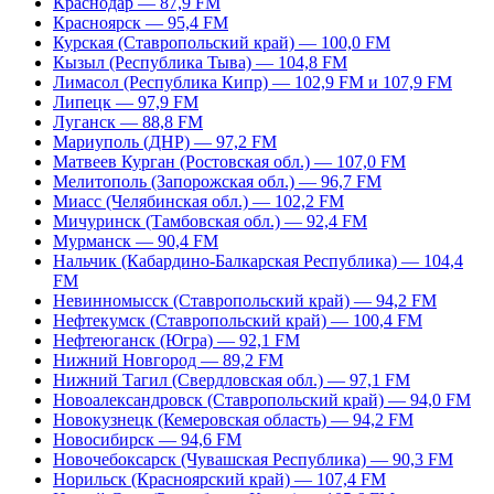
Краснодар — 87,9 FM
Красноярск — 95,4 FM
Курская (Ставропольский край) — 100,0 FM
Кызыл (Республика Тыва) — 104,8 FM
Лимасол (Республика Кипр) — 102,9 FM и 107,9 FM
Липецк — 97,9 FM
Луганск — 88,8 FM
Мариуполь (ДНР) — 97,2 FM
Матвеев Курган (Ростовская обл.) — 107,0 FM
Мелитополь (Запорожская обл.) — 96,7 FM
Миасс (Челябинская обл.) — 102,2 FM
Мичуринск (Тамбовская обл.) — 92,4 FM
Мурманск — 90,4 FM
Нальчик (Кабардино-Балкарская Республика) — 104,4
FM
Невинномысск (Ставропольский край) — 94,2 FM
Нефтекумск (Ставропольский край) — 100,4 FM
Нефтеюганск (Югра) — 92,1 FM
Нижний Новгород — 89,2 FM
Нижний Тагил (Свердловская обл.) — 97,1 FM
Новоалександровск (Ставропольский край) — 94,0 FM
Новокузнецк (Кемеровская область) — 94,2 FM
Новосибирск — 94,6 FM
Новочебоксарск (Чувашская Республика) — 90,3 FM
Норильск (Красноярский край) — 107,4 FM