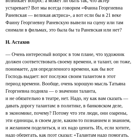
возникает вопрос: а может ли быть так, что актёр
устаревает? Вот мы всегда говорим «Фаина Георгиевна
Раневская — великая актриса», а вот если бы в 21 веке
Фаину Георгиевну Раневскую вывели на сцену или там
снимали в фильмах, это была бы та Раневская или нет?
Н. Астахов
— Очень интересный вопрос в том плане, что художник
должен соответствовать своему времени, и талант, он тоже,
понимаете, для определенного времени, как бы вот
Господь выдает: вот послужи своим талантом в этот
период времени. Вообще, очень хорошую мысль Татьяна
Георгиевна подняла — о значении таланта,
и не обязательно в театре, нет. Надо, ну как вам сказать —
давать дорогу талантам: в политике, в банковском деле,
в экономике, почему? Потому что эти люди, они озарены,
эти единицы, в своем деле, каким-то познанием и знанием,
и желанием поделиться, и их надо ценить. Их, если хотите,
надо оберегать, как поэт сказал: «Талантам надо помогать,