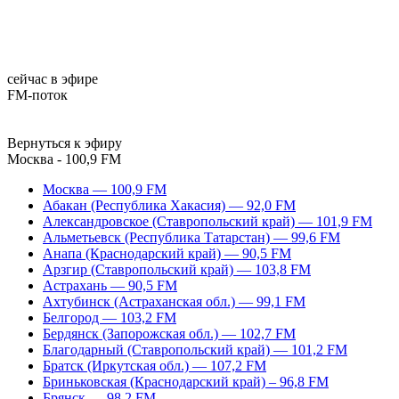
сейчас в эфире
FM-поток
Вернуться к эфиру
Москва - 100,9 FM
Москва — 100,9 FM
Абакан (Республика Хакасия) — 92,0 FM
Александровское (Ставропольский край) — 101,9 FM
Альметьевск (Республика Татарстан) — 99,6 FM
Анапа (Краснодарский край) — 90,5 FM
Арзгир (Ставропольский край) — 103,8 FM
Астрахань — 90,5 FM
Ахтубинск (Астраханская обл.) — 99,1 FM
Белгород — 103,2 FM
Бердянск (Запорожская обл.) — 102,7 FM
Благодарный (Ставропольский край) — 101,2 FM
Братск (Иркутская обл.) — 107,2 FM
Бриньковская (Краснодарский край) – 96,8 FM
Брянск — 98,2 FM