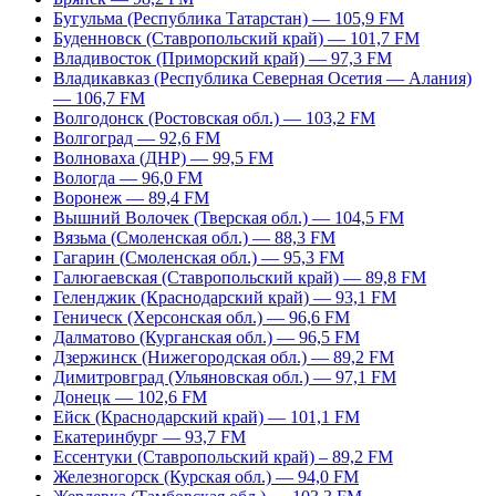
Бугульма (Республика Татарстан) — 105,9 FM
Буденновск (Ставропольский край) — 101,7 FM
Владивосток (Приморский край) — 97,3 FM
Владикавказ (Республика Северная Осетия — Алания)
— 106,7 FM
Волгодонск (Ростовская обл.) — 103,2 FM
Волгоград — 92,6 FM
Волноваха (ДНР) — 99,5 FM
Вологда — 96,0 FM
Воронеж — 89,4 FM
Вышний Волочек (Тверская обл.) — 104,5 FM
Вязьма (Смоленская обл.) — 88,3 FM
Гагарин (Смоленская обл.) — 95,3 FM
Галюгаевская (Ставропольский край) — 89,8 FM
Геленджик (Краснодарский край) — 93,1 FM
Геническ (Херсонская обл.) — 96,6 FM
Далматово (Курганская обл.) — 96,5 FM
Дзержинск (Нижегородская обл.) — 89,2 FM
Димитровград (Ульяновская обл.) — 97,1 FM
Донецк — 102,6 FM
Ейск (Краснодарский край) — 101,1 FM
Екатеринбург — 93,7 FM
Ессентуки (Ставропольский край) – 89,2 FM
Железногорск (Курская обл.) — 94,0 FM