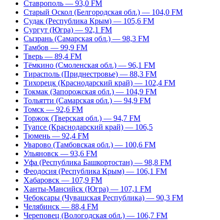
Ставрополь — 93,0 FM
Старый Оскол (Белгородская обл.) — 104,0 FM
Судак (Республика Крым) — 105,6 FM
Сургут (Югра) — 92,1 FM
Сызрань (Самарская обл.) — 98,3 FM
Тамбов — 99,9 FM
Тверь — 89,4 FM
Тёмкино (Смоленская обл.) — 96,1 FM
Тирасполь (Приднестровье) — 88,3 FM
Тихорецк (Краснодарский край) — 102,4 FM
Токмак (Запорожская обл.) — 104,9 FM
Тольятти (Самарская обл.) — 94,9 FM
Томск — 92,6 FM
Торжок (Тверская обл.) — 94,7 FM
Туапсе (Краснодарский край) — 106,5
Тюмень — 92,4 FM
Уварово (Тамбовская обл.) — 100,6 FM
Ульяновск — 93,6 FM
Уфа (Республика Башкортостан) — 98,8 FM
Феодосия (Республика Крым) — 106,1 FM
Хабаровск — 107,9 FM
Ханты-Мансийск (Югра) — 107,1 FM
Чебоксары (Чувашская Республика) — 90,3 FM
Челябинск — 88,4 FM
Череповец (Вологодская обл.) — 106,7 FM