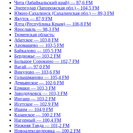
Чита (Забайкальский край) — 87,6 FM
Энергодар (Запорожская обл.) – 104,5 FM
Южно-Сахалинск (Сахалинская обл.) — 89,3 FM
Якутск — 87,9 FM
Ялта (Республика Крым) — 106,8 FM
Ярославль — 98,3 FM
Тюменская область:
Абатское — 103,8 FM
Аромашево — 103,5 FM
Байкалово — 105,5 FM
Бердюжье — 103,2 FM
Большое Сорокино — 102,7 FM
Вагай — 97,0 FM
Викулово — 103,6 FM
Голышманово — 105,4 FM
Демьянское — 102,6 FM
Ермаки — 103,3 FM
Заводоуковск — 103,3 FM
Ингаир — 103,2 FM
Исетское — 102,9 FM
Ишим — 104,9 FM
Казанское — 100,2 FM
Нагорный — 100,4 FM
Нижняя Тавда — 101,2 FM
Новоалександровка — 100,2 FM