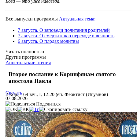
Бога — это уже навсегда.
Все выпуски программы
Актуальная тема:
7 августа. О заповеди почитания родителей
7 августа. О смерти как о переходе в вечность
6 августа. О плодах молитвы
Читать полностью
Другие программы
Апостольские чтения
Второе послание к Коринфянам святого
апостола Павла
Скачать
2 Кор., 169 зач., I, 12-20 (еп. Феоктист (Игумнов)
07.08.2026
Поделиться