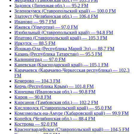
Жердевка (Тамбовская обл.) — 103,3 FM
Задонск (Липецкая обл.) — 95,2 FM
Зеленокумск (Ставропольский край) — 100,0 FM
Златоуст (Челябинская обл.) — 106,4 FM
Иваново — 99,7 FM
Ижевск (Удмуртия) — 97,0 FM
Изобильный (Ставропольский край) — 94,8 FM
Ипатово (Ставропольский край) — 105,3 FM
Иркутск — 88,5 FM
Йошкар-Ола (Республика Марий Эл) — 88,7 FM
Казань (Республика Татарстан) — 95,5 FM
Калининград — 97,0 FM
Каневская (Краснодарский край) — 105,1 FM
Карачаевск (Карачаево-Черкесская республика) — 102,3
FM
Кемерово — 104,3 FM
Керчь (Республика Крым) — 101,8 FM
Кинешма (Ивановская обл.) — 90,8 FM
Киров — 90,8 FM
Кирсанов (Тамбовская обл.) — 102,2 FM
Кисловодск (Ставропольский край) — 95,0 FM
Комсомольск-на-Амуре (Хабаровский край) — 99,9 FM
Копейск (Челябинская обл.) — 88,4 FM
Кострома — 92,0 FM
Красногвардейское (Ставропольский край) — 104,5 FM