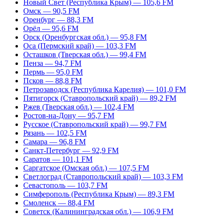
Новый Свет (Республика Крым) — 105,6 FM
Омск — 90,5 FM
Оренбург — 88,3 FM
Орёл — 95,6 FM
Орск (Оренбургская обл.) — 95,8 FM
Оса (Пермский край) — 103,3 FM
Осташков (Тверская обл.) — 99,4 FM
Пенза — 94,7 FM
Пермь — 95,0 FM
Псков — 88,8 FM
Петрозаводск (Республика Карелия) — 101,0 FM
Пятигорск (Ставропольский край) — 89,2 FM
Ржев (Тверская обл.) — 102,4 FM
Ростов-на-Дону — 95,7 FM
Русское (Ставропольский край) — 99,7 FM
Рязань — 102,5 FM
Самара — 96,8 FM
Санкт-Петербург — 92,9 FM
Саратов — 101,1 FM
Саргатское (Омская обл.) — 107,5 FM
Светлоград (Ставропольский край) — 103,3 FM
Севастополь — 103,7 FM
Симферополь (Республика Крым) — 89,3 FM
Смоленск — 88,4 FM
Советск (Калининградская обл.) — 106,9 FM