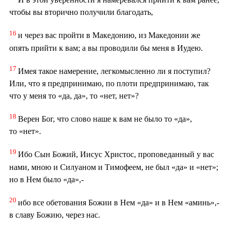
чтобы вы вторично получили благодать,
16
и через вас пройти в Македонию, из Македонии же
опять прийти к вам; а вы проводили бы меня в Иудею.
17
Имея такое намерение, легкомысленно ли я поступил?
Или, что я предпринимаю, по плоти предпринимаю, так
что у меня то «да, да», то «нет, нет»?
18
Верен Бог, что слово наше к вам не было то «да»,
то «нет».
19
Ибо Сын Божий, Иисус Христос, проповеданный у вас
нами, мною и Силуаном и Тимофеем, не был «да» и «нет»;
но в Нем было «да»,-
20
ибо все обетования Божии в Нем «да» и в Нем «аминь»,-
в славу Божию, через нас.