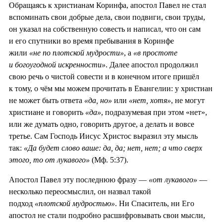
Обращаясь к христианам Коринфа, апостол Павел не стал
вспоминать свои добрые дела, свои подвиги, свои труды,
он указал на собственную совесть и написал, что он сам
и его спутники во время пребывания в Коринфе
жили
«не по плотской мудрости»
, а
«в простоте
и богоугодной искренности»
. Далее апостол продолжил
свою речь о чистой совести и в конечном итоге пришёл
к тому, о чём мы можем прочитать в Евангелии: у христиан
не может быть ответа
«да, но»
или
«нет, хотя»
, не могут
христиане и говорить
«да»
, подразумевая при этом «нет»,
или же думать одно, говорить другое, а делать и вовсе
третье. Сам Господь Иисус Христос выразил эту мысль
так:
«Да будет слово ваше: да, да; нет, нет; а что сверх
этого, то от лукавого»
(Мф. 5:37).
Апостол Павел эту последнюю фразу —
«от лукавого»
—
несколько переосмыслил, он назвал такой
подход
«плотской мудростью»
. Ни Спаситель, ни Его
апостол не стали подробно расшифровывать свои мысли,