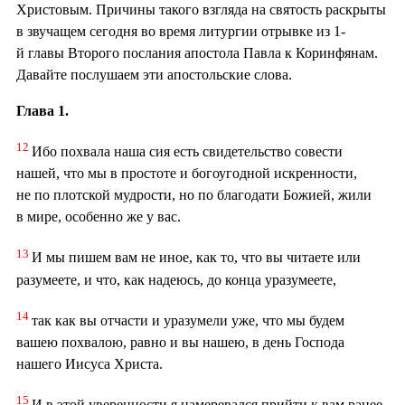
Христовым. Причины такого взгляда на святость раскрыты
в звучащем сегодня во время литургии отрывке из 1-
й главы Второго послания апостола Павла к Коринфянам.
Давайте послушаем эти апостольские слова.
Глава 1.
12
Ибо похвала наша сия есть свидетельство совести
нашей, что мы в простоте и богоугодной искренности,
не по плотской мудрости, но по благодати Божией, жили
в мире, особенно же у вас.
13
И мы пишем вам не иное, как то, что вы читаете или
разумеете, и что, как надеюсь, до конца уразумеете,
14
так как вы отчасти и уразумели уже, что мы будем
вашею похвалою, равно и вы нашею, в день Господа
нашего Иисуса Христа.
15
И в этой уверенности я намеревался прийти к вам ранее,