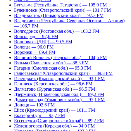
Бугульма (Республика Татарстан) — 105,9 FM
Буденновск (Ставропольский край) — 101,7 FM
Владивосток (Приморский край) — 97,3 FM
Владикавказ (Республика Северная Осетия — Алания)
— 106,7 FM
Волгодонск (Ростовская обл.) — 103,2 FM
Волгоград — 92,6 FM
Волноваха (ДНР) — 99,5 FM
Вологда — 96,0 FM
Воронеж — 89,4 FM
Вышний Волочек (Тверская обл.) — 104,5 FM
Вязьма (Смоленская обл.) — 88,3 FM
Гагарин (Смоленская обл.) — 95,3 FM
Галюгаевская (Ставропольский край) — 89,8 FM
Геленджик (Краснодарский край) — 93,1 FM
Геническ (Херсонская обл.) — 96,6 FM
Далматово (Курганская обл.) — 96,5 FM
Дзержинск (Нижегородская обл.) — 89,2 FM
Димитровград (Ульяновская обл.) — 97,1 FM
Донецк — 102,6 FM
Ейск (Краснодарский край) — 101,1 FM
Екатеринбург — 93,7 FM
Ессентуки (Ставропольский край) – 89,2 FM
Железногорск (Курская обл.) — 94,0 FM