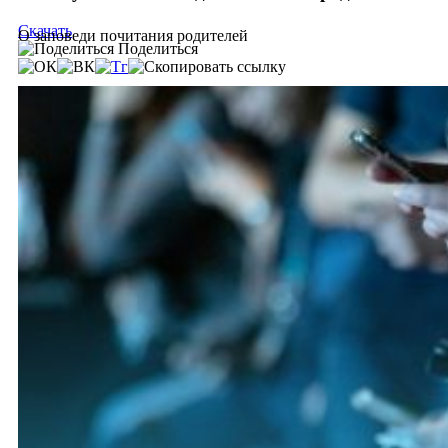
Скачать
О заповеди почитания родителей
Поделиться