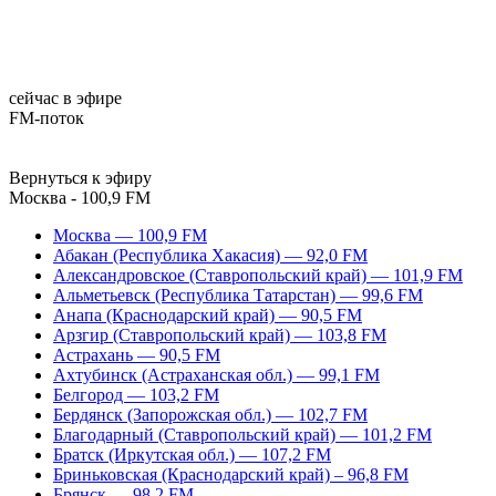
сейчас в эфире
FM-поток
Вернуться к эфиру
Москва - 100,9 FM
Москва — 100,9 FM
Абакан (Республика Хакасия) — 92,0 FM
Александровское (Ставропольский край) — 101,9 FM
Альметьевск (Республика Татарстан) — 99,6 FM
Анапа (Краснодарский край) — 90,5 FM
Арзгир (Ставропольский край) — 103,8 FM
Астрахань — 90,5 FM
Ахтубинск (Астраханская обл.) — 99,1 FM
Белгород — 103,2 FM
Бердянск (Запорожская обл.) — 102,7 FM
Благодарный (Ставропольский край) — 101,2 FM
Братск (Иркутская обл.) — 107,2 FM
Бриньковская (Краснодарский край) – 96,8 FM
Брянск — 98,2 FM