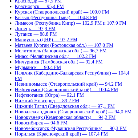
Краснодар — 87,9 FM
Красноярск — 95,4 FM
Курская (Ставропольский край) — 100,0 FM
Кызыл (Республика Тыва) — 104,8 FM
Лимасол (Республика Кипр) — 102,9 FM и 107,9 FM
Липецк — 97,9 FM
Луганск — 88,8 FM
Мариуполь (ДНР) — 97,2 FM
Матвеев Курган (Ростовская обл.) — 107,0 FM
Мелитополь (Запорожская обл.) — 96,7 FM
Миасс (Челябинская обл.) — 102,2 FM
Мичуринск (Тамбовская обл.) — 92,4 FM
Мурманск — 90,4 FM
Нальчик (Кабардино-Балкарская Республика) — 104,4
FM
Невинномысск (Ставропольский край) — 94,2 FM
Нефтекумск (Ставропольский край) — 100,4 FM
Нефтеюганск (Югра) — 92,1 FM
Нижний Новгород — 89,2 FM
Нижний Тагил (Свердловская обл.) — 97,1 FM
Новоалександровск (Ставропольский край) — 94,0 FM
Новокузнецк (Кемеровская область) — 94,2 FM
Новосибирск — 94,6 FM
Новочебоксарск (Чувашская Республика) — 90,3 FM
Норильск (Красноярский край) — 107,4 FM