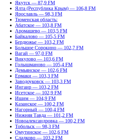
Якутск — 87,9 FM
Ялта (Республика Крым) — 106,8 FM
Ярославль — 98,3 FM
Тюменская область:
Абатское — 103,8 FM
Аромашево — 103,5 FM
Байкалово — 105,5 FM
Бердюжье — 103,2 FM
Большое Сорокино — 102,7 FM
Вагай — 97,0 FM
Викулово — 103,6 FM
Голышманово — 105,4 FM
Демьянское — 102,6 FM
Ермаки — 103,3 FM
Заводоуковск — 103,3 FM
Ингаир — 103,2 FM
Исетское — 102,9 FM
Ишим — 104,9 FM
Казанское — 100,2 FM
Нагорный — 100,4 FM
Нижняя Тавда — 101,2 FM
Новоалександровка — 100,2 FM
Тобольск — 98,3 FM
Омутинское — 102,6 FM
Сладково — 103,2 FM