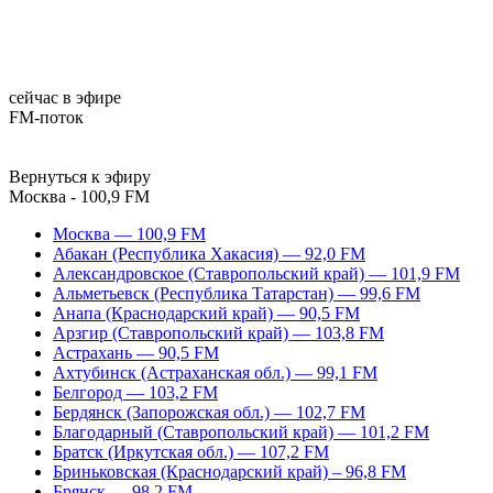
сейчас в эфире
FM-поток
Вернуться к эфиру
Москва - 100,9 FM
Москва — 100,9 FM
Абакан (Республика Хакасия) — 92,0 FM
Александровское (Ставропольский край) — 101,9 FM
Альметьевск (Республика Татарстан) — 99,6 FM
Анапа (Краснодарский край) — 90,5 FM
Арзгир (Ставропольский край) — 103,8 FM
Астрахань — 90,5 FM
Ахтубинск (Астраханская обл.) — 99,1 FM
Белгород — 103,2 FM
Бердянск (Запорожская обл.) — 102,7 FM
Благодарный (Ставропольский край) — 101,2 FM
Братск (Иркутская обл.) — 107,2 FM
Бриньковская (Краснодарский край) – 96,8 FM
Брянск — 98,2 FM