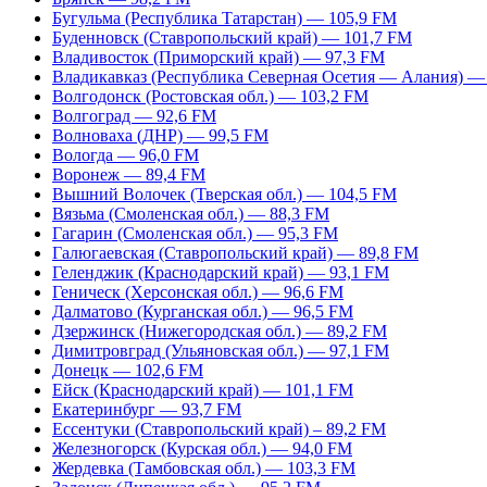
Бугульма (Республика Татарстан) — 105,9 FM
Буденновск (Ставропольский край) — 101,7 FM
Владивосток (Приморский край) — 97,3 FM
Владикавказ (Республика Северная Осетия — Алания) —
Волгодонск (Ростовская обл.) — 103,2 FM
Волгоград — 92,6 FM
Волноваха (ДНР) — 99,5 FM
Вологда — 96,0 FM
Воронеж — 89,4 FM
Вышний Волочек (Тверская обл.) — 104,5 FM
Вязьма (Смоленская обл.) — 88,3 FM
Гагарин (Смоленская обл.) — 95,3 FM
Галюгаевская (Ставропольский край) — 89,8 FM
Геленджик (Краснодарский край) — 93,1 FM
Геническ (Херсонская обл.) — 96,6 FM
Далматово (Курганская обл.) — 96,5 FM
Дзержинск (Нижегородская обл.) — 89,2 FM
Димитровград (Ульяновская обл.) — 97,1 FM
Донецк — 102,6 FM
Ейск (Краснодарский край) — 101,1 FM
Екатеринбург — 93,7 FM
Ессентуки (Ставропольский край) – 89,2 FM
Железногорск (Курская обл.) — 94,0 FM
Жердевка (Тамбовская обл.) — 103,3 FM