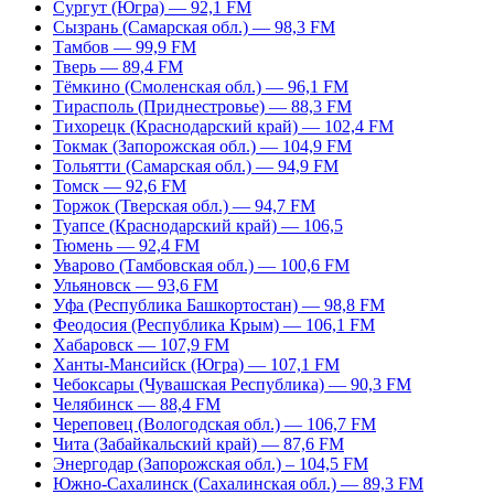
Сургут (Югра) — 92,1 FM
Сызрань (Самарская обл.) — 98,3 FM
Тамбов — 99,9 FM
Тверь — 89,4 FM
Тёмкино (Смоленская обл.) — 96,1 FM
Тирасполь (Приднестровье) — 88,3 FM
Тихорецк (Краснодарский край) — 102,4 FM
Токмак (Запорожская обл.) — 104,9 FM
Тольятти (Самарская обл.) — 94,9 FM
Томск — 92,6 FM
Торжок (Тверская обл.) — 94,7 FM
Туапсе (Краснодарский край) — 106,5
Тюмень — 92,4 FM
Уварово (Тамбовская обл.) — 100,6 FM
Ульяновск — 93,6 FM
Уфа (Республика Башкортостан) — 98,8 FM
Феодосия (Республика Крым) — 106,1 FM
Хабаровск — 107,9 FM
Ханты-Мансийск (Югра) — 107,1 FM
Чебоксары (Чувашская Республика) — 90,3 FM
Челябинск — 88,4 FM
Череповец (Вологодская обл.) — 106,7 FM
Чита (Забайкальский край) — 87,6 FM
Энергодар (Запорожская обл.) – 104,5 FM
Южно-Сахалинск (Сахалинская обл.) — 89,3 FM