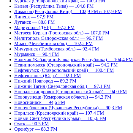
Курская (Ставропольский край) — 100,0 FM
Кызыл (Республика Тыва) — 104,8 FM
Лимасол (Республика Кипр) — 102,9 FM и 107,9 FM
Липецк — 97,9 FM
Луганск — 88,8 FM
Мариуполь (ДНР) — 97,2 FM
Матвеев Курган (Ростовская обл.) — 107,0 FM
Мелитополь (Запорожская обл.) — 96,7 FM
Миасс (Челябинская обл.) — 102,2 FM
Мичуринск (Тамбовская обл.) — 92,4 FM
Мурманск — 90,4 FM
Нальчик (Кабардино-Балкарская Республика) — 104,4 FM
Невинномысск (Ставропольский край) — 94,2 FM
Нефтекумск (Ставропольский край) — 100,4 FM
Нефтеюганск (Югра) — 92,1 FM
Нижний Новгород — 89,2 FM
Нижний Тагил (Свердловская обл.) — 97,1 FM
Новоалександровск (Ставропольский край) — 94,0 FM
Новокузнецк (Кемеровская область) — 94,2 FM
Новосибирск — 94,6 FM
Новочебоксарск (Чувашская Республика) — 90,3 FM
Норильск (Красноярский край) — 107,4 FM
Новый Свет (Республика Крым) — 105,6 FM
Омск — 90,5 FM
Оренбург — 88,3 FM