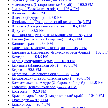
Задонск (Липецкая обл.) — 95,2 FM
Зеленокумск (Ставропольский край) — 100,0 FM
Златоуст (Челябинская обл.) — 106,4 FM
Иваново — 99,7 FM
Ижевск (Удмуртия) — 97,0 FM
Изобильный (Ставропольский край) — 94,8 FM
Ипатово (Ставропольский край) — 105,3 FM
Иркутск — 88,5 FM
Йошкар-Ола (Республика Марий Эл) — 88,7 FM
Казань (Республика Татарстан) — 95,5 FM
Калининград — 97,0 FM
Каневская (Краснодарский край) — 105,1 FM
Карачаевск (Карачаево-Черкесская республика) — 102,3 
Кемерово — 104,3 FM
Керчь (Республика Крым) — 101,8 FM
Кинешма (Ивановская обл.) — 90,8 FM
Киров — 90,8 FM
Кирсанов (Тамбовская обл.) — 102,2 FM
Кисловодск (Ставропольский край) — 95,0 FM
Комсомольск-на-Амуре (Хабаровский край) — 99,9 FM
Копейск (Челябинская обл.) — 88,4 FM
Кострома — 92,0 FM
Красногвардейское (Ставропольский край) — 104,5 FM
Краснодар — 87,9 FM
Красноярск — 95,4 FM