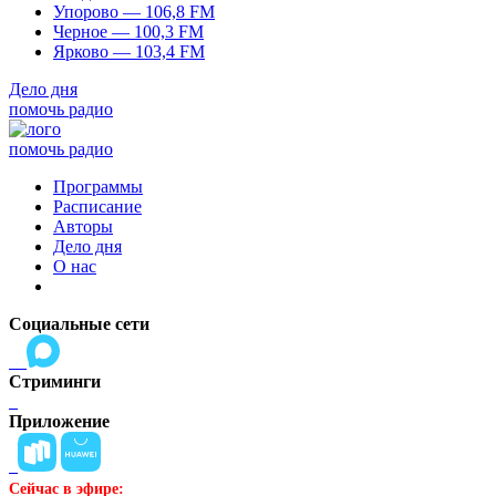
Упорово — 106,8 FM
Черное — 100,3 FM
Ярково — 103,4 FM
Дело дня
помочь радио
помочь радио
Программы
Расписание
Авторы
Дело дня
О нас
Социальные сети
Стриминги
Приложение
Сейчас в эфире: