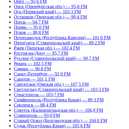
Орёл — 95,6 FM
Орск (Оренбургская обл.) — 95,8 FM
Оса (Пермский край) — 103,3 FM
Осташков (Тверская обл.) — 99,4 FM
Пенза — 94,7 FM
Пермь — 95,0 FM
Псков — 88,8 FM
Петрозаводск (Республика Карелия) — 101,0 FM
Пятигорск (Ставропольский край) — 89,2 FM
Ржев (Тверская обл.) — 102,4 FM
Ростов-на-Дону — 95,7 FM
Русское (Ставропольский край) — 99,7 FM
Рязань — 102,5 FM
Самара — 96,8 FM
Санкт-Петербург — 92,9 FM
Саратов — 101,1 FM
Саргатское (Омская обл.) — 107,5 FM
Светлоград (Ставропольский край) — 103,3 FM
Севастополь — 103,7 FM
Симферополь (Республика Крым) — 89,3 FM
Смоленск — 88,4 FM
Советск (Калининградская обл.) — 106,9 FM
Ставрополь — 93,0 FM
Старый Оскол (Белгородская обл.) — 104,0 FM
Судак (Республика Крым) — 105,6 FM