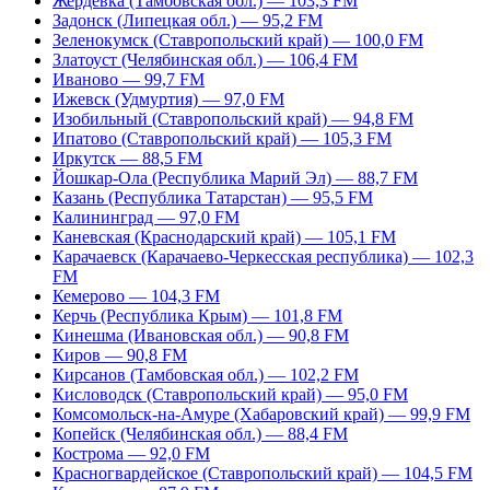
Жердевка (Тамбовская обл.) — 103,3 FM
Задонск (Липецкая обл.) — 95,2 FM
Зеленокумск (Ставропольский край) — 100,0 FM
Златоуст (Челябинская обл.) — 106,4 FM
Иваново — 99,7 FM
Ижевск (Удмуртия) — 97,0 FM
Изобильный (Ставропольский край) — 94,8 FM
Ипатово (Ставропольский край) — 105,3 FM
Иркутск — 88,5 FM
Йошкар-Ола (Республика Марий Эл) — 88,7 FM
Казань (Республика Татарстан) — 95,5 FM
Калининград — 97,0 FM
Каневская (Краснодарский край) — 105,1 FM
Карачаевск (Карачаево-Черкесская республика) — 102,3
FM
Кемерово — 104,3 FM
Керчь (Республика Крым) — 101,8 FM
Кинешма (Ивановская обл.) — 90,8 FM
Киров — 90,8 FM
Кирсанов (Тамбовская обл.) — 102,2 FM
Кисловодск (Ставропольский край) — 95,0 FM
Комсомольск-на-Амуре (Хабаровский край) — 99,9 FM
Копейск (Челябинская обл.) — 88,4 FM
Кострома — 92,0 FM
Красногвардейское (Ставропольский край) — 104,5 FM