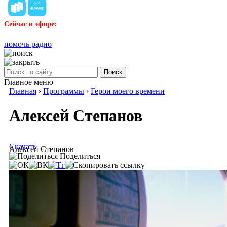
Сейчас в эфире:
помочь радио
Поиск
Главное меню
Главная
›
Программы
›
Герои моего времени
Алексей Степанов
Скачать
Алексей Степанов
Поделиться