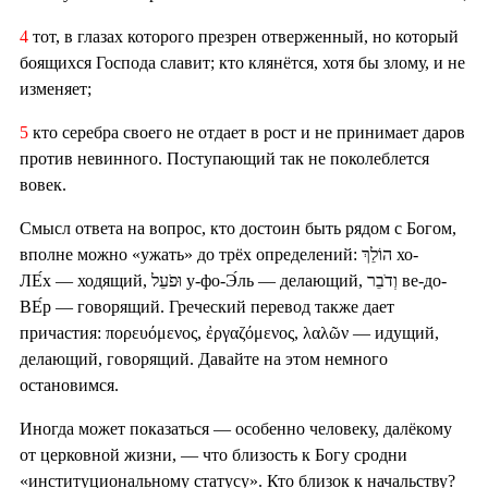
4
тот, в глазах которого презрен отверженный, но который
боящихся Господа славит; кто клянётся, хотя бы злому, и не
изменяет;
5
кто серебра своего не отдает в рост и не принимает даров
против невинного. Поступающий так не поколеблется
вовек.
Смысл ответа на вопрос, кто достоин быть рядом с Богом,
вполне можно «ужать» до трёх определений: הוֹלֵךְ хо-
ЛЕ́х — ходящий, וּפֹעֵל у-фо-Э́ль — делающий, וְדֹבֵר ве-до-
ВЕ́р — говорящий. Греческий перевод также дает
причастия: πορευόμενος, ἐργαζόμενος, λαλῶν — идущий,
делающий, говорящий. Давайте на этом немного
остановимся.
Иногда может показаться — особенно человеку, далёкому
от церковной жизни, — что близость к Богу сродни
«институциональному статусу». Кто близок к начальству?