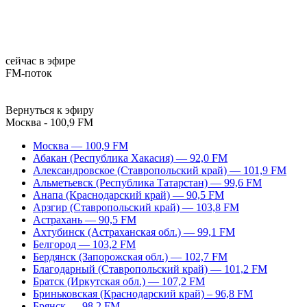
сейчас в эфире
FM-поток
Вернуться к эфиру
Москва - 100,9 FM
Москва — 100,9 FM
Абакан (Республика Хакасия) — 92,0 FM
Александровское (Ставропольский край) — 101,9 FM
Альметьевск (Республика Татарстан) — 99,6 FM
Анапа (Краснодарский край) — 90,5 FM
Арзгир (Ставропольский край) — 103,8 FM
Астрахань — 90,5 FM
Ахтубинск (Астраханская обл.) — 99,1 FM
Белгород — 103,2 FM
Бердянск (Запорожская обл.) — 102,7 FM
Благодарный (Ставропольский край) — 101,2 FM
Братск (Иркутская обл.) — 107,2 FM
Бриньковская (Краснодарский край) – 96,8 FM
Брянск — 98,2 FM