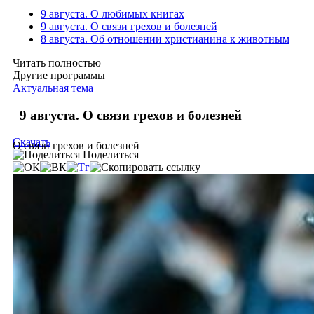
9 августа. О любимых книгах
9 августа. О связи грехов и болезней
8 августа. Об отношении христианина к животным
Читать полностью
Другие программы
Актуальная тема
9 августа. О связи грехов и болезней
Скачать
О связи грехов и болезней
Поделиться