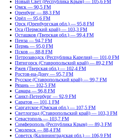
Новый Свет (Республика Крым) — 105,6 FM
Омск — 90,5 FM
Оренбург — 88,3 FM
Орёл — 95,6 FM
Орск (Оренбургская обл.) — 95,8 FM
Оса (Пермский край) — 103,3 FM
Осташков (Тверская обл.) — 99,4 FM
Пенза — 94,7 FM
Пермь — 95,0 FM
Псков — 88,8 FM
Петрозаводск (Республика Карелия) — 101,0 FM
Пятигорск (Ставропольский край) — 89,2 FM
Ржев (Тверская обл.) — 102,4 FM
Ростов-на-Дону — 95,7 FM
Русское (Ставропольский край) — 99,7 FM
Рязань — 102,5 FM
Самара — 96,8 FM
Санкт-Петербург — 92,9 FM
Саратов — 101,1 FM
Саргатское (Омская обл.) — 107,5 FM
Светлоград (Ставропольский край) — 103,3 FM
Севастополь — 103,7 FM
Симферополь (Республика Крым) — 89,3 FM
Смоленск — 88,4 FM
Советск (Калининградская обл.) — 106,9 FM