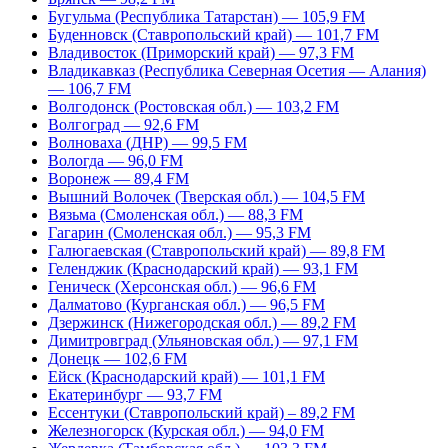
Бугульма (Республика Татарстан) — 105,9 FM
Буденновск (Ставропольский край) — 101,7 FM
Владивосток (Приморский край) — 97,3 FM
Владикавказ (Республика Северная Осетия — Алания)
— 106,7 FM
Волгодонск (Ростовская обл.) — 103,2 FM
Волгоград — 92,6 FM
Волноваха (ДНР) — 99,5 FM
Вологда — 96,0 FM
Воронеж — 89,4 FM
Вышний Волочек (Тверская обл.) — 104,5 FM
Вязьма (Смоленская обл.) — 88,3 FM
Гагарин (Смоленская обл.) — 95,3 FM
Галюгаевская (Ставропольский край) — 89,8 FM
Геленджик (Краснодарский край) — 93,1 FM
Геническ (Херсонская обл.) — 96,6 FM
Далматово (Курганская обл.) — 96,5 FM
Дзержинск (Нижегородская обл.) — 89,2 FM
Димитровград (Ульяновская обл.) — 97,1 FM
Донецк — 102,6 FM
Ейск (Краснодарский край) — 101,1 FM
Екатеринбург — 93,7 FM
Ессентуки (Ставропольский край) – 89,2 FM
Железногорск (Курская обл.) — 94,0 FM