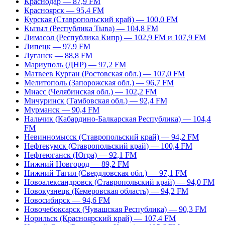
Краснодар — 87,9 FM
Красноярск — 95,4 FM
Курская (Ставропольский край) — 100,0 FM
Кызыл (Республика Тыва) — 104,8 FM
Лимасол (Республика Кипр) — 102,9 FM и 107,9 FM
Липецк — 97,9 FM
Луганск — 88,8 FM
Мариуполь (ДНР) — 97,2 FM
Матвеев Курган (Ростовская обл.) — 107,0 FM
Мелитополь (Запорожская обл.) — 96,7 FM
Миасс (Челябинская обл.) — 102,2 FM
Мичуринск (Тамбовская обл.) — 92,4 FM
Мурманск — 90,4 FM
Нальчик (Кабардино-Балкарская Республика) — 104,4
FM
Невинномысск (Ставропольский край) — 94,2 FM
Нефтекумск (Ставропольский край) — 100,4 FM
Нефтеюганск (Югра) — 92,1 FM
Нижний Новгород — 89,2 FM
Нижний Тагил (Свердловская обл.) — 97,1 FM
Новоалександровск (Ставропольский край) — 94,0 FM
Новокузнецк (Кемеровская область) — 94,2 FM
Новосибирск — 94,6 FM
Новочебоксарск (Чувашская Республика) — 90,3 FM
Норильск (Красноярский край) — 107,4 FM