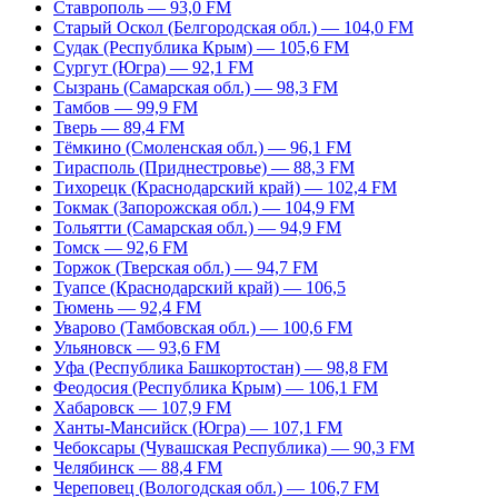
Ставрополь — 93,0 FM
Старый Оскол (Белгородская обл.) — 104,0 FM
Судак (Республика Крым) — 105,6 FM
Сургут (Югра) — 92,1 FM
Сызрань (Самарская обл.) — 98,3 FM
Тамбов — 99,9 FM
Тверь — 89,4 FM
Тёмкино (Смоленская обл.) — 96,1 FM
Тирасполь (Приднестровье) — 88,3 FM
Тихорецк (Краснодарский край) — 102,4 FM
Токмак (Запорожская обл.) — 104,9 FM
Тольятти (Самарская обл.) — 94,9 FM
Томск — 92,6 FM
Торжок (Тверская обл.) — 94,7 FM
Туапсе (Краснодарский край) — 106,5
Тюмень — 92,4 FM
Уварово (Тамбовская обл.) — 100,6 FM
Ульяновск — 93,6 FM
Уфа (Республика Башкортостан) — 98,8 FM
Феодосия (Республика Крым) — 106,1 FM
Хабаровск — 107,9 FM
Ханты-Мансийск (Югра) — 107,1 FM
Чебоксары (Чувашская Республика) — 90,3 FM
Челябинск — 88,4 FM
Череповец (Вологодская обл.) — 106,7 FM