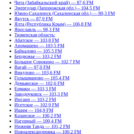
Чита (Забайкальский край) — 87,6 FM
Энергодар (Запорожская обл.) – 104,5 FM
Южно-Сахалинск (Сахалинская обл.) — 89,3 FM
Якутск — 87,9 FM
Ялта (Республика Крым) — 106,8 FM
Ярославль — 98,3 FM
Тюменская область:
Абатское — 103,8 FM
Аромашево — 103,5 FM
Байкалово — 105,5 FM
Бердюжье — 103,2 FM
Большое Сорокино — 102,7 FM
Вагай — 97,0 FM
Викулово — 103,6 FM
Голышманово — 105,4 FM
Демьянское — 102,6 FM
Ермаки — 103,3 FM
Заводоуковск — 103,3 FM
Ингаир — 103,2 FM
Исетское — 102,9 FM
Ишим — 104,9 FM
Казанское — 100,2 FM
Нагорный — 100,4 FM
Нижняя Тавда — 101,2 FM
Новоалександровка — 100,2 FM