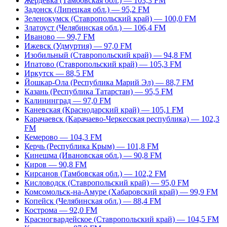
Жердевка (Тамбовская обл.) — 103,3 FM
Задонск (Липецкая обл.) — 95,2 FM
Зеленокумск (Ставропольский край) — 100,0 FM
Златоуст (Челябинская обл.) — 106,4 FM
Иваново — 99,7 FM
Ижевск (Удмуртия) — 97,0 FM
Изобильный (Ставропольский край) — 94,8 FM
Ипатово (Ставропольский край) — 105,3 FM
Иркутск — 88,5 FM
Йошкар-Ола (Республика Марий Эл) — 88,7 FM
Казань (Республика Татарстан) — 95,5 FM
Калининград — 97,0 FM
Каневская (Краснодарский край) — 105,1 FM
Карачаевск (Карачаево-Черкесская республика) — 102,3
FM
Кемерово — 104,3 FM
Керчь (Республика Крым) — 101,8 FM
Кинешма (Ивановская обл.) — 90,8 FM
Киров — 90,8 FM
Кирсанов (Тамбовская обл.) — 102,2 FM
Кисловодск (Ставропольский край) — 95,0 FM
Комсомольск-на-Амуре (Хабаровский край) — 99,9 FM
Копейск (Челябинская обл.) — 88,4 FM
Кострома — 92,0 FM
Красногвардейское (Ставропольский край) — 104,5 FM