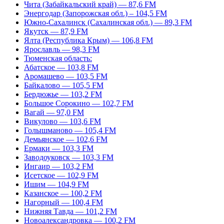
Чита (Забайкальский край) — 87,6 FM
Энергодар (Запорожская обл.) – 104,5 FM
Южно-Сахалинск (Сахалинская обл.) — 89,3 FM
Якутск — 87,9 FM
Ялта (Республика Крым) — 106,8 FM
Ярославль — 98,3 FM
Тюменская область:
Абатское — 103,8 FM
Аромашево — 103,5 FM
Байкалово — 105,5 FM
Бердюжье — 103,2 FM
Большое Сорокино — 102,7 FM
Вагай — 97,0 FM
Викулово — 103,6 FM
Голышманово — 105,4 FM
Демьянское — 102,6 FM
Ермаки — 103,3 FM
Заводоуковск — 103,3 FM
Ингаир — 103,2 FM
Исетское — 102,9 FM
Ишим — 104,9 FM
Казанское — 100,2 FM
Нагорный — 100,4 FM
Нижняя Тавда — 101,2 FM
Новоалександровка — 100,2 FM