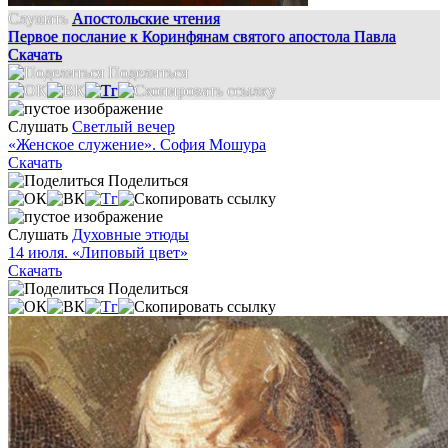
Слушать
Апостольские чтения
Первое послание к Коринфянам святого апостола Павла
Скачать
Поделиться
Слушать
Светлый вечер
«Женское служение». София Мошура
Скачать
Поделиться
Слушать
Духовные этюды
14 июля. «Липовый цвет»
Скачать
Поделиться