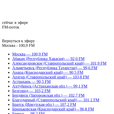
сейчас в эфире
FM-поток
Вернуться к эфиру
Москва - 100,9 FM
Москва — 100,9 FM
Абакан (Республика Хакасия) — 92,0 FM
Александровское (Ставропольский край) — 101,9 FM
Альметьевск (Республика Татарстан) — 99,6 FM
Анапа (Краснодарский край) — 90,5 FM
Арзгир (Ставропольский край) — 103,8 FM
Астрахань — 90,5 FM
Ахтубинск (Астраханская обл.) — 99,1 FM
Белгород — 103,2 FM
Бердянск (Запорожская обл.) — 102,7 FM
Благодарный (Ставропольский край) — 101,2 FM
Братск (Иркутская обл.) — 107,2 FM
Бриньковская (Краснодарский край) – 96,8 FM
Брянск — 98,2 FM