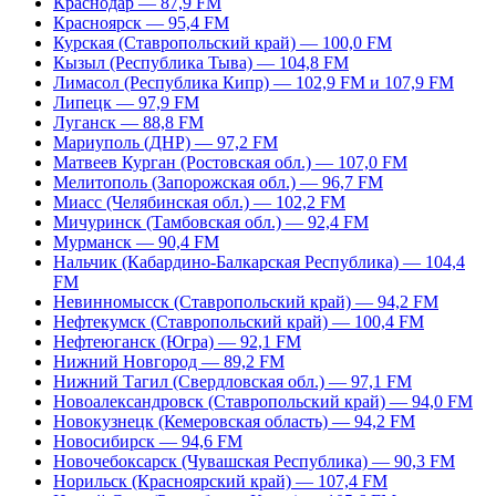
Краснодар — 87,9 FM
Красноярск — 95,4 FM
Курская (Ставропольский край) — 100,0 FM
Кызыл (Республика Тыва) — 104,8 FM
Лимасол (Республика Кипр) — 102,9 FM и 107,9 FM
Липецк — 97,9 FM
Луганск — 88,8 FM
Мариуполь (ДНР) — 97,2 FM
Матвеев Курган (Ростовская обл.) — 107,0 FM
Мелитополь (Запорожская обл.) — 96,7 FM
Миасс (Челябинская обл.) — 102,2 FM
Мичуринск (Тамбовская обл.) — 92,4 FM
Мурманск — 90,4 FM
Нальчик (Кабардино-Балкарская Республика) — 104,4
FM
Невинномысск (Ставропольский край) — 94,2 FM
Нефтекумск (Ставропольский край) — 100,4 FM
Нефтеюганск (Югра) — 92,1 FM
Нижний Новгород — 89,2 FM
Нижний Тагил (Свердловская обл.) — 97,1 FM
Новоалександровск (Ставропольский край) — 94,0 FM
Новокузнецк (Кемеровская область) — 94,2 FM
Новосибирск — 94,6 FM
Новочебоксарск (Чувашская Республика) — 90,3 FM
Норильск (Красноярский край) — 107,4 FM