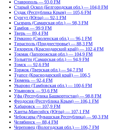
Ставрополь — 93,0 FM
Старый Оскол (Белгородская обл.) — 104,0 FM
Судак (Республика Крым) — 105,6 FM
Сургут (Югра) — 92,1 FM
Сызрань (Самарская обл.) — 98,3 FM
Тамбов — 99,9 FM
Тверь — 89,4 FM
Тёмкино (Смоленская обл.) — 96,1 FM
Тирасполь (Приднестровье) — 88,3 FM
Тихорецк (Краснодарский край) — 102,4 FM
Токмак (Запорожская обл.) — 104,9 FM
Тольятти (Самарская обл.) — 94,9 FM
Томск — 92,6 FM
Торжок (Тверская обл.) — 94,7 FM
Туапсе (Краснодарский край) — 106,5
Тюмень — 92,4 FM
Уварово (Тамбовская обл.) — 100,6 FM
Ульяновск — 93,6 FM
Уфа (Республика Башкортостан) — 98,8 FM
Феодосия (Республика Крым) — 106,1 FM
Хабаровск — 107,9 FM
Ханты-Мансийск (Югра) — 107,1 FM
Чебоксары (Чувашская Республика) — 90,3 FM
Челябинск — 88,4 FM
Череповец (Вологодская обл.) — 106,7 FM