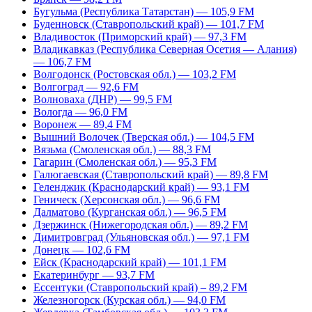
Бугульма (Республика Татарстан) — 105,9 FM
Буденновск (Ставропольский край) — 101,7 FM
Владивосток (Приморский край) — 97,3 FM
Владикавказ (Республика Северная Осетия — Алания)
— 106,7 FM
Волгодонск (Ростовская обл.) — 103,2 FM
Волгоград — 92,6 FM
Волноваха (ДНР) — 99,5 FM
Вологда — 96,0 FM
Воронеж — 89,4 FM
Вышний Волочек (Тверская обл.) — 104,5 FM
Вязьма (Смоленская обл.) — 88,3 FM
Гагарин (Смоленская обл.) — 95,3 FM
Галюгаевская (Ставропольский край) — 89,8 FM
Геленджик (Краснодарский край) — 93,1 FM
Геническ (Херсонская обл.) — 96,6 FM
Далматово (Курганская обл.) — 96,5 FM
Дзержинск (Нижегородская обл.) — 89,2 FM
Димитровград (Ульяновская обл.) — 97,1 FM
Донецк — 102,6 FM
Ейск (Краснодарский край) — 101,1 FM
Екатеринбург — 93,7 FM
Ессентуки (Ставропольский край) – 89,2 FM
Железногорск (Курская обл.) — 94,0 FM