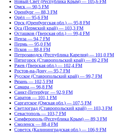
Новый Свет (Республика Крым) — 105,6 FM
Омск — 90,5 FM
Оренбург — 88,3 FM
Орёл — 95,6 FM
Орск (Оренбургская обл.) — 95,8 FM
Оса (Пермский край) — 103,3 FM
Осташков (Тверская обл.) — 99,4 FM
Пенза — 94,7 FM
Пермь — 95,0 FM
Псков — 88,8 FM
Петрозаводск (Республика Карелия) — 101,0 FM
Пятигорск (Ставропольский край) — 89,2 FM
Ржев (Тверская обл.) — 102,4 FM
Ростов-на-Дону — 95,7 FM
Русское (Ставропольский край) — 99,7 FM
Рязань — 102,5 FM
Самара — 96,8 FM
Санкт-Петербург — 92,9 FM
Саратов — 101,1 FM
Саргатское (Омская обл.) — 107,5 FM
Светлоград (Ставропольский край) — 103,3 FM
Севастополь — 103,7 FM
Симферополь (Республика Крым) — 89,3 FM
Смоленск — 88,4 FM
Советск (Калининградская обл.) — 106,9 FM