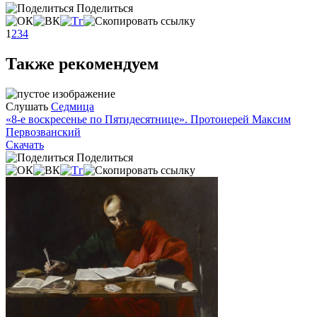
Поделиться
1
2
3
4
Также рекомендуем
Слушать
Седмица
«8-е воскресенье по Пятидесятнице». Протоиерей Максим
Первозванский
Скачать
Поделиться