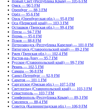
Новый Свет (Республика Крым) — 105,6 FM
Омск — 90,5 FM
Оренбург — 88,3 FM
Орёл — 95,6 FM
Орск (Оренбургская обл.) — 95,8 FM
Оса (Пермский край) — 103,3 FM
Осташков (Тверская обл.) — 99,4 FM
Пенза — 94,7 FM
Пермь — 95,0 FM
Псков — 88,8 FM
Петрозаводск (Республика Карелия) — 101,0 FM
Пятигорск (Ставропольский край) — 89,2 FM
Ржев (Тверская обл.) — 102,4 FM
Ростов-на-Дону — 95,7 FM
Русское (Ставропольский край) — 99,7 FM
Рязань — 102,5 FM
Самара — 96,8 FM
Санкт-Петербург — 92,9 FM
Саратов — 101,1 FM
Саргатское (Омская обл.) — 107,5 FM
Светлоград (Ставропольский край) — 103,3 FM
Севастополь — 103,7 FM
Симферополь (Республика Крым) — 89,3 FM
Смоленск — 88,4 FM
Советск (Калининградская обл.) — 106,9 FM