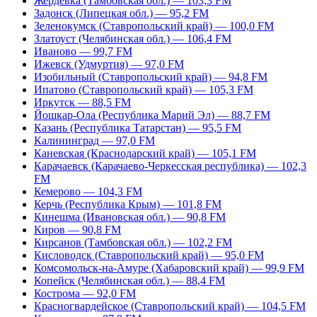
Жердевка (Тамбовская обл.) — 103,3 FM
Задонск (Липецкая обл.) — 95,2 FM
Зеленокумск (Ставропольский край) — 100,0 FM
Златоуст (Челябинская обл.) — 106,4 FM
Иваново — 99,7 FM
Ижевск (Удмуртия) — 97,0 FM
Изобильный (Ставропольский край) — 94,8 FM
Ипатово (Ставропольский край) — 105,3 FM
Иркутск — 88,5 FM
Йошкар-Ола (Республика Марий Эл) — 88,7 FM
Казань (Республика Татарстан) — 95,5 FM
Калининград — 97,0 FM
Каневская (Краснодарский край) — 105,1 FM
Карачаевск (Карачаево-Черкесская республика) — 102,3
FM
Кемерово — 104,3 FM
Керчь (Республика Крым) — 101,8 FM
Кинешма (Ивановская обл.) — 90,8 FM
Киров — 90,8 FM
Кирсанов (Тамбовская обл.) — 102,2 FM
Кисловодск (Ставропольский край) — 95,0 FM
Комсомольск-на-Амуре (Хабаровский край) — 99,9 FM
Копейск (Челябинская обл.) — 88,4 FM
Кострома — 92,0 FM
Красногвардейское (Ставропольский край) — 104,5 FM