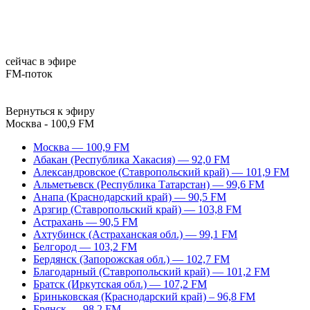
сейчас в эфире
FM-поток
Вернуться к эфиру
Москва - 100,9 FM
Москва — 100,9 FM
Абакан (Республика Хакасия) — 92,0 FM
Александровское (Ставропольский край) — 101,9 FM
Альметьевск (Республика Татарстан) — 99,6 FM
Анапа (Краснодарский край) — 90,5 FM
Арзгир (Ставропольский край) — 103,8 FM
Астрахань — 90,5 FM
Ахтубинск (Астраханская обл.) — 99,1 FM
Белгород — 103,2 FM
Бердянск (Запорожская обл.) — 102,7 FM
Благодарный (Ставропольский край) — 101,2 FM
Братск (Иркутская обл.) — 107,2 FM
Бриньковская (Краснодарский край) – 96,8 FM
Брянск — 98,2 FM