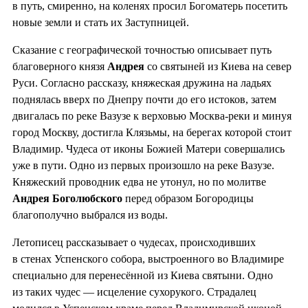
в путь, смиренно, на коленях просил Богоматерь посетить
новые земли и стать их Заступницей.
Сказание с географической точностью описывает путь
благоверного князя
Андрея
со святыней из Киева на север
Руси. Согласно рассказу, княжеская дружина на ладьях
поднялась вверх по Днепру почти до его истоков, затем
двигалась по реке Вазузе к верховью Москва-реки и минуя
город Москву, достигла Клязьмы, на берегах которой стоит
Владимир. Чудеса от иконы Божией Матери совершались
уже в пути. Одно из первых произошло на реке Вазузе.
Княжеский проводник едва не утонул, но по молитве
Андрея Боголюбского
перед образом Богородицы
благополучно выбрался из воды.
Летописец рассказывает о чудесах, происходивших
в стенах Успенского собора, выстроенного во Владимире
специально для перенесённой из Киева святыни. Одно
из таких чудес — исцеление сухорукого. Страдалец