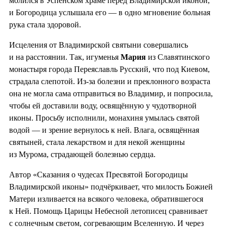
молился в Успенском храме перед Владимирской иконой,
и Богородица услышала его — в одно мгновение больная
рука стала здоровой.
Исцеления от Владимирской святыни совершались
и на расстоянии. Так, игуменья
Мария
из Славятинского
монастыря города Переяславль Русский, что под Киевом,
страдала слепотой. Из-за болезни и преклонного возраста
она не могла сама отправиться во Владимир, и попросила,
чтобы ей доставили воду, освящённую у чудотворной
иконы. Просьбу исполнили, монахиня умылась святой
водой — и зрение вернулось к ней. Влага, освящённая
святыней, стала лекарством и для некой женщины
из Мурома, страдающей болезнью сердца.
Автор «Сказания о чудесах Пресвятой Богородицы
Владимирской иконы» подчёркивает, что милость Божией
Матери изливается на всякого человека, обратившегося
к Ней. Помощь Царицы Небесной летописец сравнивает
с солнечным светом, согревающим Вселенную. И через