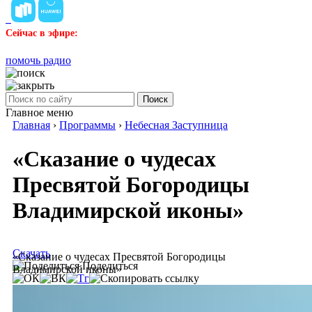
Сейчас в эфире:
помочь радио
Поиск
Главное меню
Главная
›
Программы
›
Небесная Заступница
«Сказание о чудесах
Пресвятой Богородицы
Владимирской иконы»
Скачать
«Сказание о чудесах Пресвятой Богородицы
Поделиться
Владимирской иконы»