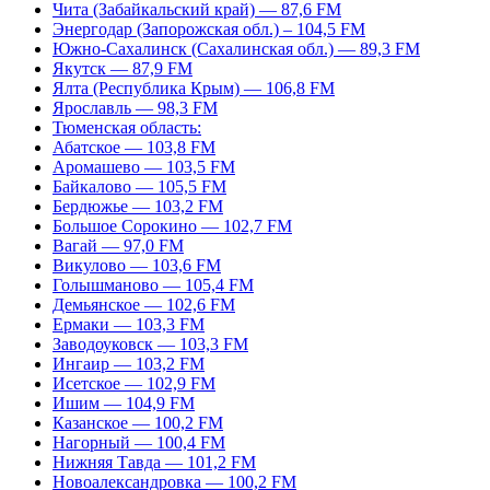
Чита (Забайкальский край) — 87,6 FM
Энергодар (Запорожская обл.) – 104,5 FM
Южно-Сахалинск (Сахалинская обл.) — 89,3 FM
Якутск — 87,9 FM
Ялта (Республика Крым) — 106,8 FM
Ярославль — 98,3 FM
Тюменская область:
Абатское — 103,8 FM
Аромашево — 103,5 FM
Байкалово — 105,5 FM
Бердюжье — 103,2 FM
Большое Сорокино — 102,7 FM
Вагай — 97,0 FM
Викулово — 103,6 FM
Голышманово — 105,4 FM
Демьянское — 102,6 FM
Ермаки — 103,3 FM
Заводоуковск — 103,3 FM
Ингаир — 103,2 FM
Исетское — 102,9 FM
Ишим — 104,9 FM
Казанское — 100,2 FM
Нагорный — 100,4 FM
Нижняя Тавда — 101,2 FM
Новоалександровка — 100,2 FM