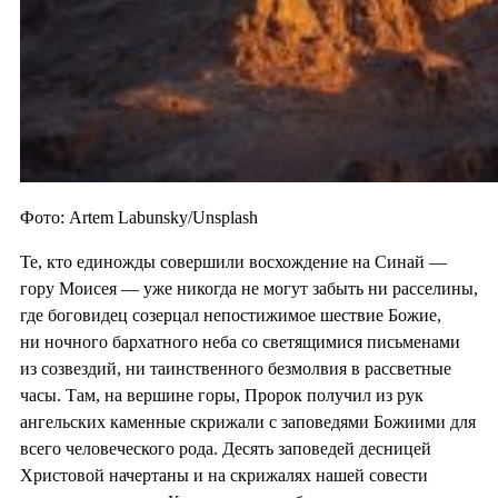
Фото: Artem Labunsky/Unsplash
Те, кто единожды совершили восхождение на Синай —
гору Моисея — уже никогда не могут забыть ни расселины,
где боговидец созерцал непостижимое шествие Божие,
ни ночного бархатного неба со светящимися письменами
из созвездий, ни таинственного безмолвия в рассветные
часы. Там, на вершине горы, Пророк получил из рук
ангельских каменные скрижали с заповедями Божиими для
всего человеческого рода. Десять заповедей десницей
Христовой начертаны и на скрижалях нашей совести