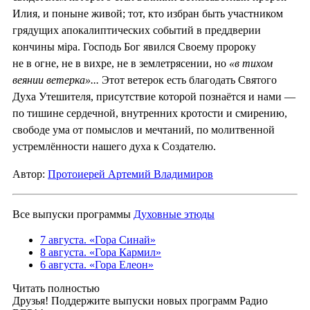
Илия, и поныне живой; тот, кто избран быть участником
грядущих апокалиптических событий в преддверии
кончины мiра. Господь Бог явился Своему пророку
не в огне, не в вихре, не в землетрясении, но
«в тихом
веянии ветерка»...
Этот ветерок есть благодать Святого
Духа Утешителя, присутствие которой познаётся и нами —
по тишине сердечной, внутренних кротости и смирению,
свободе ума от помыслов и мечтаний, по молитвенной
устремлённости нашего духа к Создателю.
Автор:
Протоиерей Артемий Владимиров
Все выпуски программы
Духовные этюды
7 августа. «Гора Синай»
8 августа. «Гора Кармил»
6 августа. «Гора Елеон»
Читать полностью
Друзья! Поддержите выпуски новых программ Радио