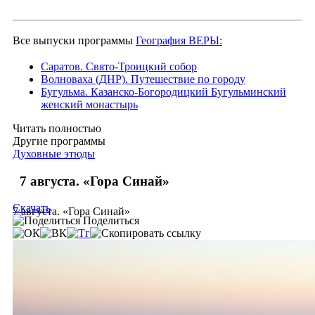
Все выпуски программы
География ВЕРЫ:
Саратов. Свято-Троицкий собор
Волноваха (ДНР). Путешествие по городу
Бугульма. Казанско-Богородицкий Бугульминский
женский монастырь
Читать полностью
Другие программы
Духовные этюды
7 августа. «Гора Синай»
Скачать
7 августа. «Гора Синай»
Поделиться