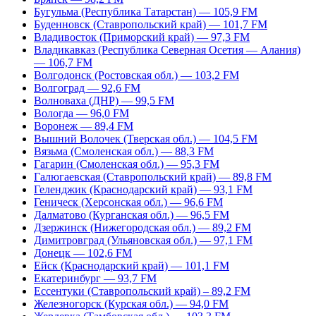
Бугульма (Республика Татарстан) — 105,9 FM
Буденновск (Ставропольский край) — 101,7 FM
Владивосток (Приморский край) — 97,3 FM
Владикавказ (Республика Северная Осетия — Алания)
— 106,7 FM
Волгодонск (Ростовская обл.) — 103,2 FM
Волгоград — 92,6 FM
Волноваха (ДНР) — 99,5 FM
Вологда — 96,0 FM
Воронеж — 89,4 FM
Вышний Волочек (Тверская обл.) — 104,5 FM
Вязьма (Смоленская обл.) — 88,3 FM
Гагарин (Смоленская обл.) — 95,3 FM
Галюгаевская (Ставропольский край) — 89,8 FM
Геленджик (Краснодарский край) — 93,1 FM
Геническ (Херсонская обл.) — 96,6 FM
Далматово (Курганская обл.) — 96,5 FM
Дзержинск (Нижегородская обл.) — 89,2 FM
Димитровград (Ульяновская обл.) — 97,1 FM
Донецк — 102,6 FM
Ейск (Краснодарский край) — 101,1 FM
Екатеринбург — 93,7 FM
Ессентуки (Ставропольский край) – 89,2 FM
Железногорск (Курская обл.) — 94,0 FM