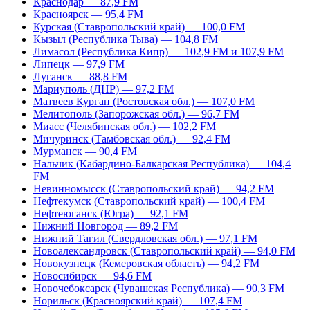
Краснодар — 87,9 FM
Красноярск — 95,4 FM
Курская (Ставропольский край) — 100,0 FM
Кызыл (Республика Тыва) — 104,8 FM
Лимасол (Республика Кипр) — 102,9 FM и 107,9 FM
Липецк — 97,9 FM
Луганск — 88,8 FM
Мариуполь (ДНР) — 97,2 FM
Матвеев Курган (Ростовская обл.) — 107,0 FM
Мелитополь (Запорожская обл.) — 96,7 FM
Миасс (Челябинская обл.) — 102,2 FM
Мичуринск (Тамбовская обл.) — 92,4 FM
Мурманск — 90,4 FM
Нальчик (Кабардино-Балкарская Республика) — 104,4
FM
Невинномысск (Ставропольский край) — 94,2 FM
Нефтекумск (Ставропольский край) — 100,4 FM
Нефтеюганск (Югра) — 92,1 FM
Нижний Новгород — 89,2 FM
Нижний Тагил (Свердловская обл.) — 97,1 FM
Новоалександровск (Ставропольский край) — 94,0 FM
Новокузнецк (Кемеровская область) — 94,2 FM
Новосибирск — 94,6 FM
Новочебоксарск (Чувашская Республика) — 90,3 FM
Норильск (Красноярский край) — 107,4 FM