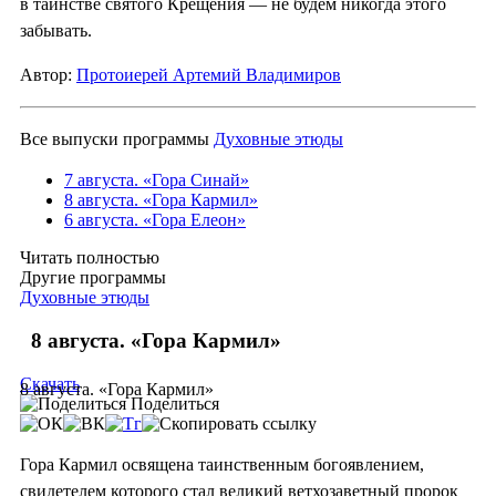
в таинстве святого Крещения — не будем никогда этого
забывать.
Автор:
Протоиерей Артемий Владимиров
Все выпуски программы
Духовные этюды
7 августа. «Гора Синай»
8 августа. «Гора Кармил»
6 августа. «Гора Елеон»
Читать полностью
Другие программы
Духовные этюды
8 августа. «Гора Кармил»
Скачать
8 августа. «Гора Кармил»
Поделиться
Гора Кармил освящена таинственным богоявлением,
свидетелем которого стал великий ветхозаветный пророк