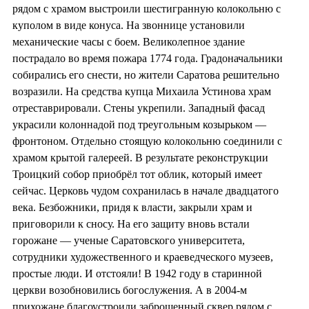
рядом с храмом выстроили шестигранную колокольню с
куполом в виде конуса. На звоннице установили
механические часы с боем. Великолепное здание
пострадало во время пожара 1774 года. Градоначальники
собирались его снести, но жители Саратова решительно
возразили. На средства купца Михаила Устинова храм
отреставрировали. Стены укрепили. Западный фасад
украсили колоннадой под треугольным козырьком —
фронтоном. Отдельно стоящую колокольню соединили с
храмом крытой галереей. В результате реконструкции
Троицкий собор приобрёл тот облик, который имеет
сейчас. Церковь чудом сохранилась в начале двадцатого
века. Безбожники, придя к власти, закрыли храм и
приговорили к сносу. На его защиту вновь встали
горожане — ученые Саратовского университета,
сотрудники художественного и краеведческого музеев,
простые люди. И отстояли! В 1942 году в старинной
церкви возобновились богослужения. А в 2004-м
прихожане благоустроили заброшенный сквер рядом с