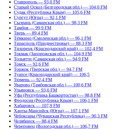
Ставрополь — 93,0 FM
Старый Оскол (Белгородская обл.) — 104,0 FM
Судак (Республика Крым) — 105,6 FM
Сургут (Югра) — 92,1 FM
Сызрань (Самарская обл.) — 98,3 FM
Тамбов — 99,9 FM
Тверь — 89,4 FM
Тёмкино (Смоленская обл.) — 96,1 FM
Тирасполь (Приднестровье) — 88,3 FM
Тихорецк (Краснодарский край) — 102,4 FM
Токмак (Запорожская обл.) — 104,9 FM
Тольятти (Самарская обл.) — 94,9 FM
Томск — 92,6 FM
Торжок (Тверская обл.) — 94,7 FM
Туапсе (Краснодарский край) — 106,5
Тюмень — 92,4 FM
Уварово (Тамбовская обл.) — 100,6 FM
Ульяновск — 93,6 FM
Уфа (Республика Башкортостан) — 98,8 FM
Феодосия (Республика Крым) — 106,1 FM
Хабаровск — 107,9 FM
Ханты-Мансийск (Югра) — 107,1 FM
Чебоксары (Чувашская Республика) — 90,3 FM
Челябинск — 88,4 FM
Череповец (Вологодская обл.) — 106,7 FM