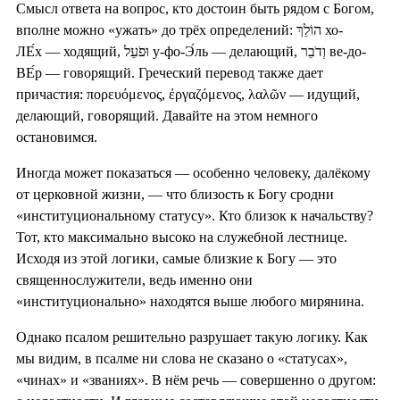
Смысл ответа на вопрос, кто достоин быть рядом с Богом,
вполне можно «ужать» до трёх определений: הוֹלֵךְ хо-
ЛЕ́х — ходящий, וּפֹעֵל у-фо-Э́ль — делающий, וְדֹבֵר ве-до-
ВЕ́р — говорящий. Греческий перевод также дает
причастия: πορευόμενος, ἐργαζόμενος, λαλῶν — идущий,
делающий, говорящий. Давайте на этом немного
остановимся.
Иногда может показаться — особенно человеку, далёкому
от церковной жизни, — что близость к Богу сродни
«институциональному статусу». Кто близок к начальству?
Тот, кто максимально высоко на служебной лестнице.
Исходя из этой логики, самые близкие к Богу — это
священнослужители, ведь именно они
«институционально» находятся выше любого мирянина.
Однако псалом решительно разрушает такую логику. Как
мы видим, в псалме ни слова не сказано о «статусах»,
«чинах» и «званиях». В нём речь — совершенно о другом: