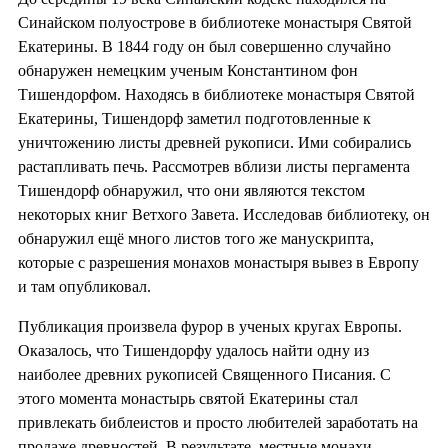
Синайском полуострове в библиотеке монастыря Святой
Екатерины. В 1844 году он был совершенно случайно
обнаружен немецким ученым Константином фон
Тишендорфом. Находясь в библиотеке монастыря Святой
Екатерины, Тишендорф заметил подготовленные к
уничтожению листы древней рукописи. Ими собирались
растапливать печь. Рассмотрев вблизи листы пергамента
Тишендорф обнаружил, что они являются текстом
некоторых книг Ветхого Завета. Исследовав библиотеку, он
обнаружил ещё много листов того же манускрипта,
которые с разрешения монахов монастыря вывез в Европу
и там опубликовал.
Публикация произвела фурор в ученых кругах Европы.
Оказалось, что Тишендорфу удалось найти одну из
наиболее древних рукописей Священного Писания. С
этого момента монастырь святой Екатерины стал
привлекать библеистов и просто любителей заработать на
продаже древностей. В результате, местные монахи