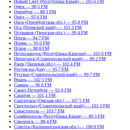
Новый Свет (Республика Крым) — 105,6 FM
Омск — 90,5 FM
Оренбург — 88,3 FM
Орёл — 95,6 FM
Орск (Оренбургская обл.) — 95,8 FM
Оса (Пермский край) — 103,3 FM
Осташков (Тверская обл.) — 99,4 FM
Пенза — 94,7 FM
Пермь — 95,0 FM
Псков — 88,8 FM
Петрозаводск (Республика Карелия) — 101,0 FM
Пятигорск (Ставропольский край) — 89,2 FM
Ржев (Тверская обл.) — 102,4 FM
Ростов-на-Дону — 95,7 FM
Русское (Ставропольский край) — 99,7 FM
Рязань — 102,5 FM
Самара — 96,8 FM
Санкт-Петербург — 92,9 FM
Саратов — 101,1 FM
Саргатское (Омская обл.) — 107,5 FM
Светлоград (Ставропольский край) — 103,3 FM
Севастополь — 103,7 FM
Симферополь (Республика Крым) — 89,3 FM
Смоленск — 88,4 FM
Советск (Калининградская обл.) — 106,9 FM