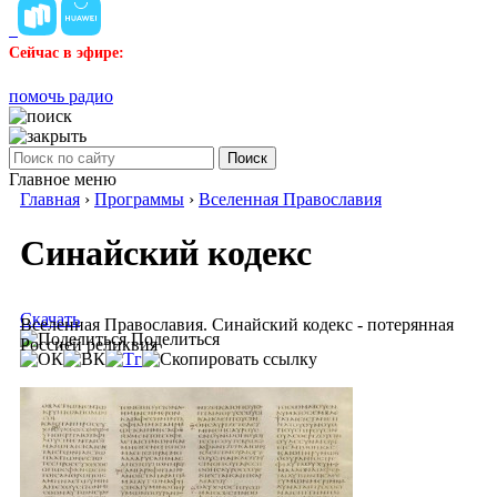
Сейчас в эфире:
помочь радио
Поиск
Главное меню
Главная
›
Программы
›
Вселенная Православия
Синайский кодекс
Скачать
Вселенная Православия. Синайский кодекс - потерянная
Поделиться
Россией реликвия