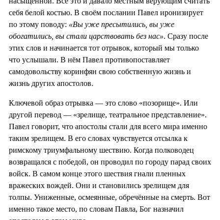
насыщенной. Всё это и давало местным верующим считать
себя белой костью. В своём послании Павел иронизирует
по этому поводу:
«Вы уже пресытились, вы уже
обогатились, вы стали царствовать без нас»
. Сразу после
этих слов и начинается тот отрывок, который мы только
что услышали. В нём Павел противопоставляет
самодовольству коринфян свою собственную жизнь и
жизнь других апостолов.
Ключевой образ отрывка — это слово «позорище». Или
другой перевод — «зрелище, театральное представление».
Павел говорит, что апостолы стали для всего мира именно
таким зрелищем. В его словах чувствуется отсылка к
римскому триумфальному шествию. Когда полководец
возвращался с победой, он проводил по городу парад своих
войск. В самом конце этого шествия гнали пленных
вражеских вождей. Они и становились зрелищем для
толпы. Униженные, осмеянные, обречённые на смерть. Вот
именно такое место, по словам Павла, Бог назначил