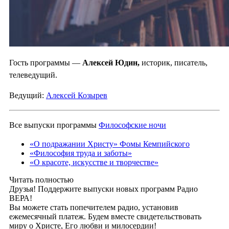
Гость программы —
Алексей Юдин,
историк, писатель,
телеведущий.
Ведущий:
Алексей Козырев
Все выпуски программы
Философские ночи
«О подражании Христу» Фомы Кемпийского
«Философия труда и заботы»
«О красоте, искусстве и творчестве»
Читать полностью
Друзья! Поддержите выпуски новых программ Радио
ВЕРА!
Вы можете стать попечителем радио, установив
ежемесячный платеж. Будем вместе свидетельствовать
миру о Христе, Его любви и милосердии!