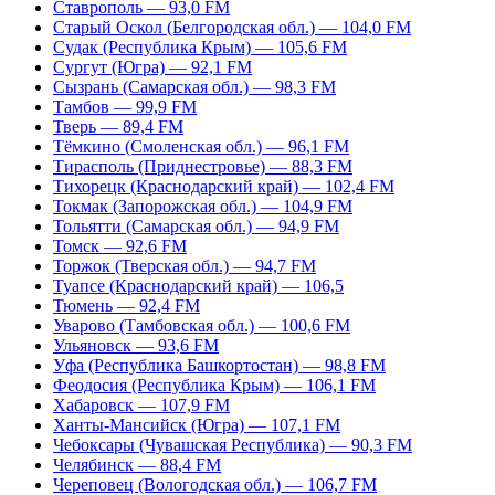
Ставрополь — 93,0 FM
Старый Оскол (Белгородская обл.) — 104,0 FM
Судак (Республика Крым) — 105,6 FM
Сургут (Югра) — 92,1 FM
Сызрань (Самарская обл.) — 98,3 FM
Тамбов — 99,9 FM
Тверь — 89,4 FM
Тёмкино (Смоленская обл.) — 96,1 FM
Тирасполь (Приднестровье) — 88,3 FM
Тихорецк (Краснодарский край) — 102,4 FM
Токмак (Запорожская обл.) — 104,9 FM
Тольятти (Самарская обл.) — 94,9 FM
Томск — 92,6 FM
Торжок (Тверская обл.) — 94,7 FM
Туапсе (Краснодарский край) — 106,5
Тюмень — 92,4 FM
Уварово (Тамбовская обл.) — 100,6 FM
Ульяновск — 93,6 FM
Уфа (Республика Башкортостан) — 98,8 FM
Феодосия (Республика Крым) — 106,1 FM
Хабаровск — 107,9 FM
Ханты-Мансийск (Югра) — 107,1 FM
Чебоксары (Чувашская Республика) — 90,3 FM
Челябинск — 88,4 FM
Череповец (Вологодская обл.) — 106,7 FM