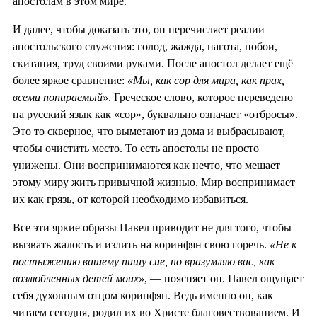
апостолам в этом мире.
И далее, чтобы доказать это, он перечисляет реалии
апостольского служения: голод, жажда, нагота, побои,
скитания, труд своими руками. После апостол делает ещё
более яркое сравнение:
«Мы, как сор для мира, как прах,
всеми попираемый»
. Греческое слово, которое переведено
на русский язык как «сор», буквально означает «отбросы».
Это то скверное, что выметают из дома и выбрасывают,
чтобы очистить место. То есть апостолы не просто
унижены. Они воспринимаются как нечто, что мешает
этому миру жить привычной жизнью. Мир воспринимает
их как грязь, от которой необходимо избавиться.
Все эти яркие образы Павел приводит не для того, чтобы
вызвать жалость и излить на коринфян свою горечь.
«Не к
постыжению вашему пишу сие, но вразумляю вас, как
возлюбленных детей моих»
, — поясняет он. Павел ощущает
себя духовным отцом коринфян. Ведь именно он, как
читаем сегодня, родил их во Христе благовествованием. И