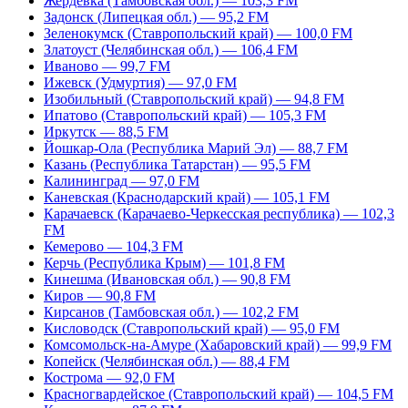
Жердевка (Тамбовская обл.) — 103,3 FM
Задонск (Липецкая обл.) — 95,2 FM
Зеленокумск (Ставропольский край) — 100,0 FM
Златоуст (Челябинская обл.) — 106,4 FM
Иваново — 99,7 FM
Ижевск (Удмуртия) — 97,0 FM
Изобильный (Ставропольский край) — 94,8 FM
Ипатово (Ставропольский край) — 105,3 FM
Иркутск — 88,5 FM
Йошкар-Ола (Республика Марий Эл) — 88,7 FM
Казань (Республика Татарстан) — 95,5 FM
Калининград — 97,0 FM
Каневская (Краснодарский край) — 105,1 FM
Карачаевск (Карачаево-Черкесская республика) — 102,3
FM
Кемерово — 104,3 FM
Керчь (Республика Крым) — 101,8 FM
Кинешма (Ивановская обл.) — 90,8 FM
Киров — 90,8 FM
Кирсанов (Тамбовская обл.) — 102,2 FM
Кисловодск (Ставропольский край) — 95,0 FM
Комсомольск-на-Амуре (Хабаровский край) — 99,9 FM
Копейск (Челябинская обл.) — 88,4 FM
Кострома — 92,0 FM
Красногвардейское (Ставропольский край) — 104,5 FM