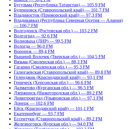
Бугульма (Республика Татарстан) — 105,9 FM
Буденновск (Ставропольский край) — 101,7 FM
Владивосток (Приморский край) — 97,3 FM
Владикавказ (Республика Северная Осетия — Алания)
— 106,7 FM
Волгодонск (Ростовская обл.) — 103,2 FM
Волгоград — 92,6 FM
Волноваха (ДНР) — 99,5 FM
Вологда — 96,0 FM
Воронеж — 89,4 FM
Вышний Волочек (Тверская обл.) — 104,5 FM
Вязьма (Смоленская обл.) — 88,3 FM
Гагарин (Смоленская обл.) — 95,3 FM
Галюгаевская (Ставропольский край) — 89,8 FM
Геленджик (Краснодарский край) — 93,1 FM
Геническ (Херсонская обл.) — 96,6 FM
Далматово (Курганская обл.) — 96,5 FM
Дзержинск (Нижегородская обл.) — 89,2 FM
Димитровград (Ульяновская обл.) — 97,1 FM
Донецк — 102,6 FM
Ейск (Краснодарский край) — 101,1 FM
Екатеринбург — 93,7 FM
Ессентуки (Ставропольский край) – 89,2 FM
Железногорск (Курская обл.) — 94,0 FM