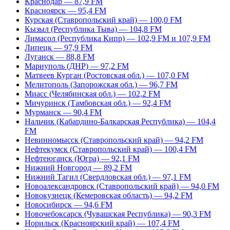
Краснодар — 87,9 FM
Красноярск — 95,4 FM
Курская (Ставропольский край) — 100,0 FM
Кызыл (Республика Тыва) — 104,8 FM
Лимасол (Республика Кипр) — 102,9 FM и 107,9 FM
Липецк — 97,9 FM
Луганск — 88,8 FM
Мариуполь (ДНР) — 97,2 FM
Матвеев Курган (Ростовская обл.) — 107,0 FM
Мелитополь (Запорожская обл.) — 96,7 FM
Миасс (Челябинская обл.) — 102,2 FM
Мичуринск (Тамбовская обл.) — 92,4 FM
Мурманск — 90,4 FM
Нальчик (Кабардино-Балкарская Республика) — 104,4
FM
Невинномысск (Ставропольский край) — 94,2 FM
Нефтекумск (Ставропольский край) — 100,4 FM
Нефтеюганск (Югра) — 92,1 FM
Нижний Новгород — 89,2 FM
Нижний Тагил (Свердловская обл.) — 97,1 FM
Новоалександровск (Ставропольский край) — 94,0 FM
Новокузнецк (Кемеровская область) — 94,2 FM
Новосибирск — 94,6 FM
Новочебоксарск (Чувашская Республика) — 90,3 FM
Норильск (Красноярский край) — 107,4 FM