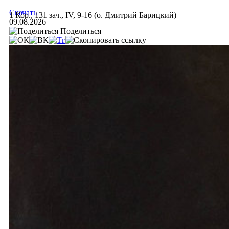
Скачать
1 Кор., 131 зач., IV, 9-16 (о. Дмитрий Барицкий)
09.08.2026
Поделиться