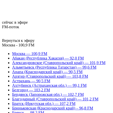
сейчас в эфире
FM-поток
Вернуться к эфиру
Москва - 100,9 FM
Москва — 100,9 FM
Абакан (Республика Хакасия) — 92,0 FM
Александровское (Ставропольский край) — 101,9 FM
Альметьевск (Республика Татарстан) — 99,6 FM
Анапа (Краснодарский край) — 90,5 FM
Арзгир (Ставропольский край) — 103,8 FM
Астрахань — 90,5 FM
Ахтубинск (Астраханская обл.) — 99,1 FM
Белгород — 103,2 FM
Бердянск (Запорожская обл.) — 102,7 FM
Благодарный (Ставропольский край) — 101,2 FM
Братск (Иркутская обл.) — 107,2 FM
Бриньковская (Краснодарский край) – 96,8 FM
Брянск — 98,2 FM