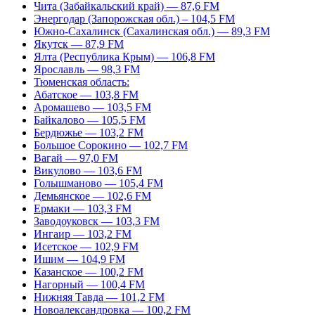
Чита (Забайкальский край) — 87,6 FM
Энергодар (Запорожская обл.) – 104,5 FM
Южно-Сахалинск (Сахалинская обл.) — 89,3 FM
Якутск — 87,9 FM
Ялта (Республика Крым) — 106,8 FM
Ярославль — 98,3 FM
Тюменская область:
Абатское — 103,8 FM
Аромашево — 103,5 FM
Байкалово — 105,5 FM
Бердюжье — 103,2 FM
Большое Сорокино — 102,7 FM
Вагай — 97,0 FM
Викулово — 103,6 FM
Голышманово — 105,4 FM
Демьянское — 102,6 FM
Ермаки — 103,3 FM
Заводоуковск — 103,3 FM
Ингаир — 103,2 FM
Исетское — 102,9 FM
Ишим — 104,9 FM
Казанское — 100,2 FM
Нагорный — 100,4 FM
Нижняя Тавда — 101,2 FM
Новоалександровка — 100,2 FM