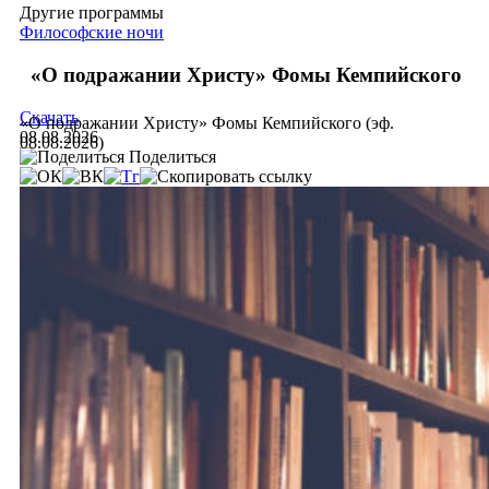
Другие программы
Философские ночи
«О подражании Христу» Фомы Кемпийского
Скачать
«О подражании Христу» Фомы Кемпийского (эф.
08.08.2026
08.08.2026)
Поделиться