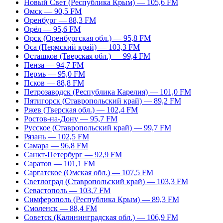
Новый Свет (Республика Крым) — 105,6 FM
Омск — 90,5 FM
Оренбург — 88,3 FM
Орёл — 95,6 FM
Орск (Оренбургская обл.) — 95,8 FM
Оса (Пермский край) — 103,3 FM
Осташков (Тверская обл.) — 99,4 FM
Пенза — 94,7 FM
Пермь — 95,0 FM
Псков — 88,8 FM
Петрозаводск (Республика Карелия) — 101,0 FM
Пятигорск (Ставропольский край) — 89,2 FM
Ржев (Тверская обл.) — 102,4 FM
Ростов-на-Дону — 95,7 FM
Русское (Ставропольский край) — 99,7 FM
Рязань — 102,5 FM
Самара — 96,8 FM
Санкт-Петербург — 92,9 FM
Саратов — 101,1 FM
Саргатское (Омская обл.) — 107,5 FM
Светлоград (Ставропольский край) — 103,3 FM
Севастополь — 103,7 FM
Симферополь (Республика Крым) — 89,3 FM
Смоленск — 88,4 FM
Советск (Калининградская обл.) — 106,9 FM