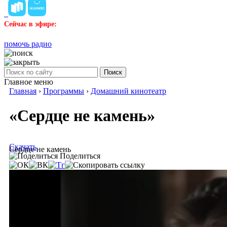
Сейчас в эфире:
помочь радио
Поиск
Главное меню
Главная
›
Программы
›
Домашний кинотеатр
«Сердце не камень»
Скачать
Сердце не камень
Поделиться