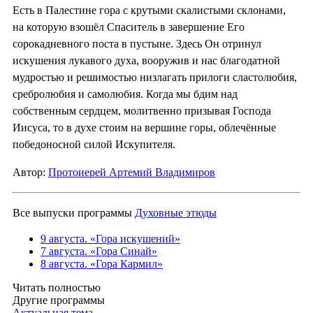
Есть в Палестине гора с крутыми скалистыми склонами,
на которую взошёл Спаситель в завершение Его
сорокадневного поста в пустыне. Здесь Он отринул
искушения лукавого духа, вооружив и нас благодатной
мудростью и решимостью низлагать прилоги сластолюбия,
сребролюбия и самолюбия. Когда мы бдим над
собственным сердцем, молитвенно призывая Господа
Иисуса, то в духе стоим на вершине горы, облечённые
победоносной силой Искупителя.
Автор:
Протоиерей Артемий Владимиров
Все выпуски программы
Духовные этюды
9 августа. «Гора искушений»
7 августа. «Гора Синай»
8 августа. «Гора Кармил»
Читать полностью
Другие программы
Актуальная тема