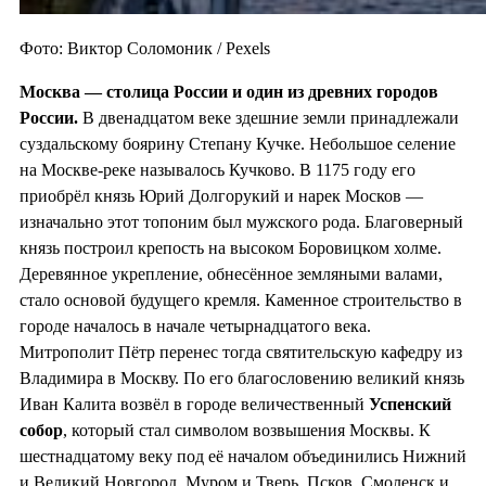
Фото: Виктор Соломоник / Pexels
Москва — столица России и один из
древних городов
России.
В двенадцатом веке здешние земли принадлежали
суздальскому боярину Степану Кучке. Небольшое селение
на Москве-реке называлось Кучково. В 1175 году его
приобрёл князь Юрий Долгорукий и нарек Москов —
изначально этот топоним был мужского рода. Благоверный
князь построил крепость на высоком Боровицком холме.
Деревянное укрепление, обнесённое земляными валами,
стало основой будущего кремля. Каменное строительство в
городе началось в начале четырнадцатого века.
Митрополит Пётр перенес тогда святительскую кафедру из
Владимира в Москву. По его благословению великий князь
Иван Калита возвёл в городе величественный
Успенский
собор
, который стал символом возвышения Москвы. К
шестнадцатому веку под её началом объединились Нижний
и Великий Новгород, Муром и Тверь, Псков, Смоленск и