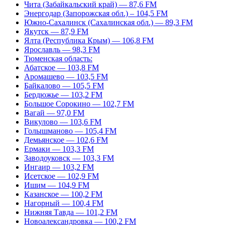
Чита (Забайкальский край) — 87,6 FM
Энергодар (Запорожская обл.) – 104,5 FM
Южно-Сахалинск (Сахалинская обл.) — 89,3 FM
Якутск — 87,9 FM
Ялта (Республика Крым) — 106,8 FM
Ярославль — 98,3 FM
Тюменская область:
Абатское — 103,8 FM
Аромашево — 103,5 FM
Байкалово — 105,5 FM
Бердюжье — 103,2 FM
Большое Сорокино — 102,7 FM
Вагай — 97,0 FM
Викулово — 103,6 FM
Голышманово — 105,4 FM
Демьянское — 102,6 FM
Ермаки — 103,3 FM
Заводоуковск — 103,3 FM
Ингаир — 103,2 FM
Исетское — 102,9 FM
Ишим — 104,9 FM
Казанское — 100,2 FM
Нагорный — 100,4 FM
Нижняя Тавда — 101,2 FM
Новоалександровка — 100,2 FM