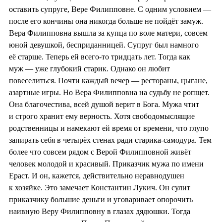
оставить супруге, Вере Филипповне. С одним условием —
после его кончины она никогда больше не пойдёт замуж.
Вера Филипповна вышла за купца по воле матери, совсем
юной девушкой, бесприданницей. Супруг был намного
её старше. Теперь ей всего-то тридцать лет. Тогда как
муж — уже глубокий старик. Однако он любит
повеселиться. Почти каждый вечер — рестораны, цыгане,
азартные игры. Но Вера Филипповна на судьбу не ропщет.
Она благочестива, всей душой верит в Бога. Мужа чтит
и строго хранит ему верность. Хотя свободомыслящие
родственницы и намекают ей время от времени, что глупо
запирать себя в четырёх стенах ради старика-самодура. Тем
более что совсем рядом с Верой Филипповной живёт
человек молодой и красивый. Приказчик мужа по имени
Ераст. И он, кажется, действительно неравнодушен
к хозяйке. Это замечает Константин Лукич. Он сулит
приказчику большие деньги и уговаривает опорочить
наивную Веру Филипповну в глазах дядюшки. Тогда