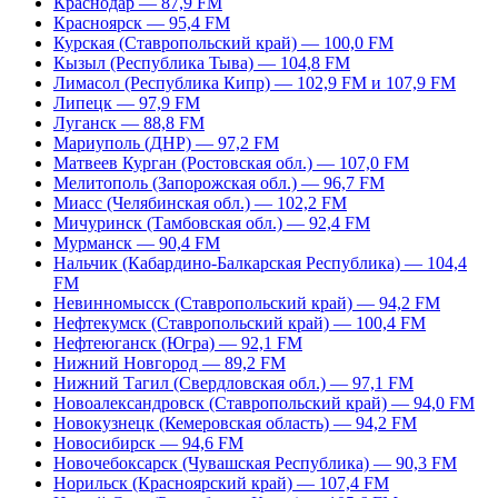
Краснодар — 87,9 FM
Красноярск — 95,4 FM
Курская (Ставропольский край) — 100,0 FM
Кызыл (Республика Тыва) — 104,8 FM
Лимасол (Республика Кипр) — 102,9 FM и 107,9 FM
Липецк — 97,9 FM
Луганск — 88,8 FM
Мариуполь (ДНР) — 97,2 FM
Матвеев Курган (Ростовская обл.) — 107,0 FM
Мелитополь (Запорожская обл.) — 96,7 FM
Миасс (Челябинская обл.) — 102,2 FM
Мичуринск (Тамбовская обл.) — 92,4 FM
Мурманск — 90,4 FM
Нальчик (Кабардино-Балкарская Республика) — 104,4
FM
Невинномысск (Ставропольский край) — 94,2 FM
Нефтекумск (Ставропольский край) — 100,4 FM
Нефтеюганск (Югра) — 92,1 FM
Нижний Новгород — 89,2 FM
Нижний Тагил (Свердловская обл.) — 97,1 FM
Новоалександровск (Ставропольский край) — 94,0 FM
Новокузнецк (Кемеровская область) — 94,2 FM
Новосибирск — 94,6 FM
Новочебоксарск (Чувашская Республика) — 90,3 FM
Норильск (Красноярский край) — 107,4 FM