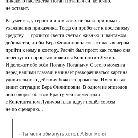
никакого наследства Потап Потапыч ей, конечно,
не оставит.
Разумеется, у героини и в мыслях не было принимать
ухаживания приказчика. Тогда он прибегает к последнему
средству — грозится свести счёты с жизнью и шантажом
добивается, чтобы Вера Филипповна согласилась вечером
прийти к нему в контору. Расчёт был прост: как только она
переступит порог, там появится Константин Лукич.
И доложит обо всём Потапу Потапычу. С этого момента
перед нашими глазами начинает разворачиваться картина
удивительного действия Божьего промысла. Именно так
видит ситуацию Вера Филипповна. В одном из эпизодов
она говорит об этом Ерасту, чей совместный
с Константином Лукичом план вдруг пошёл совсем
не по сценарию...
- Ты меня обмануть хотел. А Бог меня