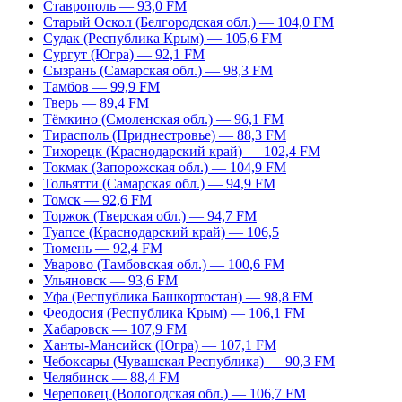
Ставрополь — 93,0 FM
Старый Оскол (Белгородская обл.) — 104,0 FM
Судак (Республика Крым) — 105,6 FM
Сургут (Югра) — 92,1 FM
Сызрань (Самарская обл.) — 98,3 FM
Тамбов — 99,9 FM
Тверь — 89,4 FM
Тёмкино (Смоленская обл.) — 96,1 FM
Тирасполь (Приднестровье) — 88,3 FM
Тихорецк (Краснодарский край) — 102,4 FM
Токмак (Запорожская обл.) — 104,9 FM
Тольятти (Самарская обл.) — 94,9 FM
Томск — 92,6 FM
Торжок (Тверская обл.) — 94,7 FM
Туапсе (Краснодарский край) — 106,5
Тюмень — 92,4 FM
Уварово (Тамбовская обл.) — 100,6 FM
Ульяновск — 93,6 FM
Уфа (Республика Башкортостан) — 98,8 FM
Феодосия (Республика Крым) — 106,1 FM
Хабаровск — 107,9 FM
Ханты-Мансийск (Югра) — 107,1 FM
Чебоксары (Чувашская Республика) — 90,3 FM
Челябинск — 88,4 FM
Череповец (Вологодская обл.) — 106,7 FM