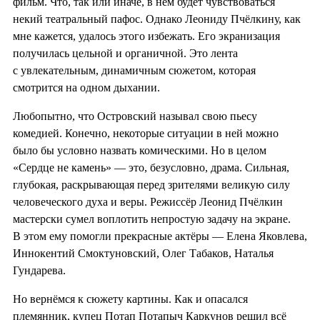
фильм. Что, так или иначе, в нём будет чувствоваться
некий театральный пафос. Однако Леониду Пчёлкину, как
мне кажется, удалось этого избежать. Его экранизация
получилась цельной и органичной. Это лента
с увлекательным, динамичным сюжетом, которая
смотрится на одном дыхании.
Любопытно, что Островский называл свою пьесу
комедией. Конечно, некоторые ситуации в ней можно
было бы условно назвать комическими. Но в целом
«Сердце не камень» — это, безусловно, драма. Сильная,
глубокая, раскрывающая перед зрителями великую силу
человеческого духа и веры. Режиссёр Леонид Пчёлкин
мастерски сумел воплотить непростую задачу на экране.
В этом ему помогли прекрасные актёры — Елена Яковлева,
Иннокентий Смоктуновский, Олег Табаков, Наталья
Гундарева.
Но вернёмся к сюжету картины. Как и опасался
племянник, купец Потап Потапыч Каркунов решил всё