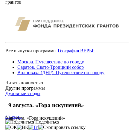
грантов
Все выпуски программы
География ВЕРЫ:
Москва. Путешествие по городу
Саратов. Свято-Троицкий собор
Волноваха (ДНР). Путешествие по городу
Читать полностью
Другие программы
Духовные этюды
9 августа. «Гора искушений»
Скачать
9 августа. «Гора искушений»
Поделиться