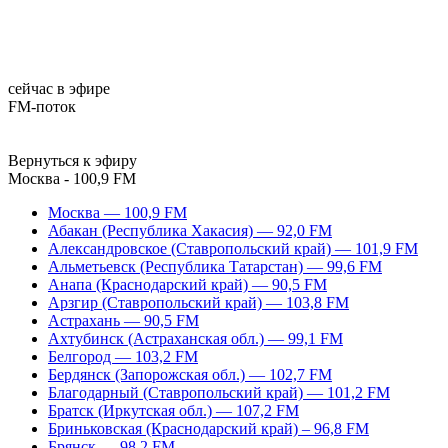
сейчас в эфире
FM-поток
Вернуться к эфиру
Москва - 100,9 FM
Москва — 100,9 FM
Абакан (Республика Хакасия) — 92,0 FM
Александровское (Ставропольский край) — 101,9 FM
Альметьевск (Республика Татарстан) — 99,6 FM
Анапа (Краснодарский край) — 90,5 FM
Арзгир (Ставропольский край) — 103,8 FM
Астрахань — 90,5 FM
Ахтубинск (Астраханская обл.) — 99,1 FM
Белгород — 103,2 FM
Бердянск (Запорожская обл.) — 102,7 FM
Благодарный (Ставропольский край) — 101,2 FM
Братск (Иркутская обл.) — 107,2 FM
Бриньковская (Краснодарский край) – 96,8 FM
Брянск — 98,2 FM