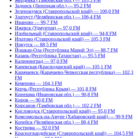
Жердевка (Тамбовская обл.) — 103,3 FM
Задонск (Липецкая обл.) — 95,2 FM
Зеленокумск (Ставропольский край) — 100,0 FM
Златоуст (Челябинская обл.) — 106,4 FM
Иваново — 99,7 FM
Ижевск (Удмуртия) — 97,0 FM
Изобильный (Ставропольский край) — 94,8 FM
Ипатово (Ставропольский край) — 105,3 FM
Иркутск — 88,5 FM
Йошкар-Ола (Республика Марий Эл) — 88,7 FM
Казань (Республика Татарстан) — 95,5 FM
Калининград — 97,0 FM
Каневская (Краснодарский край) — 105,1 FM
Карачаевск (Карачаево-Черкесская республика) — 102,3
FM
Кемерово — 104,3 FM
Керчь (Республика Крым) — 101,8 FM
Кинешма (Ивановская обл.) — 90,8 FM
Киров — 90,8 FM
Кирсанов (Тамбовская обл.) — 102,2 FM
Кисловодск (Ставропольский край) — 95,0 FM
Комсомольск-на-Амуре (Хабаровский край) — 99,9 FM
Копейск (Челябинская обл.) — 88,4 FM
Кострома — 92,0 FM
Красногвардейское (Ставропольский край) — 104,5 FM