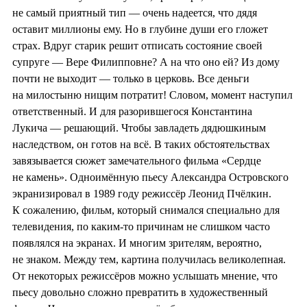
не самый приятный тип — очень надеется, что дядя
оставит миллионы ему. Но в глубине души его гложет
страх. Вдруг старик решит отписать состояние своей
супруге — Вере Филипповне? А на что оно ей? Из дому
почти не выходит — только в церковь. Все деньги
на милостыню нищим потратит! Словом, момент наступил
ответственный. И для разорившегося Константина
Лукича — решающий. Чтобы завладеть дядюшкиным
наследством, он готов на всё. В таких обстоятельствах
завязывается сюжет замечательного фильма «Сердце
не камень». Одноимённую пьесу Александра Островского
экранизировал в 1989 году режиссёр Леонид Пчёлкин.
К сожалению, фильм, который снимался специально для
телевидения, по каким-то причинам не слишком часто
появлялся на экранах. И многим зрителям, вероятно,
не знаком. Между тем, картина получилась великолепная.
От некоторых режиссёров можно услышать мнение, что
пьесу довольно сложно превратить в художественный