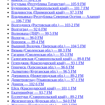
Бугульма (Республика Татарстан) — 105,9 FM
Буденновск (Ставропольский край) — 101,7 FM
Владивосток (Приморский край) — 97,3 FM
Владикавказ (Республика Северная Осетия — Алания)
— 106,7 FM
Волгодонск (Ростовская обл.) — 103,2 FM
Волгоград — 92,6 FM
Волноваха (ДНР) — 99,5 FM
Вологда — 96,0 FM
Воронеж — 89,4 FM
Вышний Волочек (Тверская обл.) — 104,5 FM
Вязьма (Смоленская обл.) — 88,3 FM
Гагарин (Смоленская обл.) — 95,3 FM
Галюгаевская (Ставропольский край) — 89,8 FM
Геленджик (Краснодарский край) — 93,1 FM
Геническ (Херсонская обл.) — 96,6 FM
Далматово (Курганская обл.) — 96,5 FM
Дзержинск (Нижегородская обл.) — 89,2 FM
Димитровград (Ульяновская обл.) — 97,1 FM
Донецк — 102,6 FM
Ейск (Краснодарский край) — 101,1 FM
Екатеринбург — 93,7 FM
Ессентуки (Ставропольский край) – 89,2 FM
Железногорск (Курская обл.) — 94,0 FM