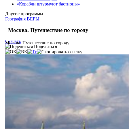
«Корабли штурмуют бастионы»
Другие программы
География ВЕРЫ
Москва. Путешествие по городу
Скачать
Москва. Путешествие по городу
Поделиться