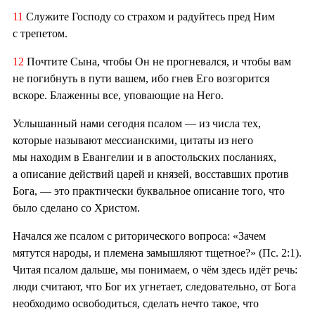
11
Служите Господу со страхом и радуйтесь пред Ним
с трепетом.
12
Почтите Сына, чтобы Он не прогневался, и чтобы вам
не погибнуть в пути вашем, ибо гнев Его возгорится
вскоре. Блаженны все, уповающие на Него.
Услышанный нами сегодня псалом — из числа тех,
которые называют мессианскими, цитаты из него
мы находим в Евангелии и в апостольских посланиях,
а описание действий царей и князей, восставших против
Бога, — это практически буквальное описание того, что
было сделано со Христом.
Начался же псалом с риторического вопроса: «Зачем
мятутся народы, и племена замышляют тщетное?» (Пс. 2:1).
Читая псалом дальше, мы понимаем, о чём здесь идёт речь:
люди считают, что Бог их угнетает, следовательно, от Бога
необходимо освободиться, сделать нечто такое, что