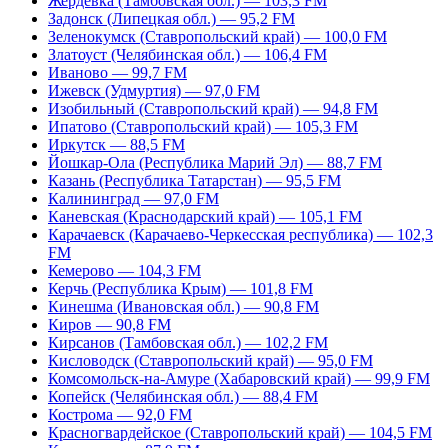
Жердевка (Тамбовская обл.) — 103,3 FM
Задонск (Липецкая обл.) — 95,2 FM
Зеленокумск (Ставропольский край) — 100,0 FM
Златоуст (Челябинская обл.) — 106,4 FM
Иваново — 99,7 FM
Ижевск (Удмуртия) — 97,0 FM
Изобильный (Ставропольский край) — 94,8 FM
Ипатово (Ставропольский край) — 105,3 FM
Иркутск — 88,5 FM
Йошкар-Ола (Республика Марий Эл) — 88,7 FM
Казань (Республика Татарстан) — 95,5 FM
Калининград — 97,0 FM
Каневская (Краснодарский край) — 105,1 FM
Карачаевск (Карачаево-Черкесская республика) — 102,3
FM
Кемерово — 104,3 FM
Керчь (Республика Крым) — 101,8 FM
Кинешма (Ивановская обл.) — 90,8 FM
Киров — 90,8 FM
Кирсанов (Тамбовская обл.) — 102,2 FM
Кисловодск (Ставропольский край) — 95,0 FM
Комсомольск-на-Амуре (Хабаровский край) — 99,9 FM
Копейск (Челябинская обл.) — 88,4 FM
Кострома — 92,0 FM
Красногвардейское (Ставропольский край) — 104,5 FM