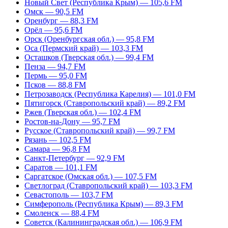
Новый Свет (Республика Крым) — 105,6 FM
Омск — 90,5 FM
Оренбург — 88,3 FM
Орёл — 95,6 FM
Орск (Оренбургская обл.) — 95,8 FM
Оса (Пермский край) — 103,3 FM
Осташков (Тверская обл.) — 99,4 FM
Пенза — 94,7 FM
Пермь — 95,0 FM
Псков — 88,8 FM
Петрозаводск (Республика Карелия) — 101,0 FM
Пятигорск (Ставропольский край) — 89,2 FM
Ржев (Тверская обл.) — 102,4 FM
Ростов-на-Дону — 95,7 FM
Русское (Ставропольский край) — 99,7 FM
Рязань — 102,5 FM
Самара — 96,8 FM
Санкт-Петербург — 92,9 FM
Саратов — 101,1 FM
Саргатское (Омская обл.) — 107,5 FM
Светлоград (Ставропольский край) — 103,3 FM
Севастополь — 103,7 FM
Симферополь (Республика Крым) — 89,3 FM
Смоленск — 88,4 FM
Советск (Калининградская обл.) — 106,9 FM