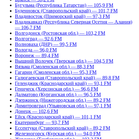
Бугульма (Республика Татарстан) — 105,9 FM
Буденновск (Ставропольский край) — 101,7 FM
Владивосток (Приморский край) — 97,3 FM
Владикавказ (Республика Северная Осетия — Алания)
— 106,7 FM
Волгодонск (Ростовская обл.) — 103,2 FM
Волгоград — 92,6 FM
Волноваха (ДНР) — 99,5 FM
Вологда — 96,0 FM
Воронеж — 89,4 FM
Вышний Волочек (Тверская обл.) — 104,5 FM
Вязьма (Смоленская обл.) — 88,3 FM
Гагарин (Смоленская обл.) — 95,3 FM
Галюгаевская (Ставропольский край) — 89,8 FM
Геленджик (Краснодарский край) — 93,1 FM
Геническ (Херсонская обл.) — 96,6 FM
Далматово (Курганская обл.) — 96,5 FM
Дзержинск (Нижегородская обл.) — 89,2 FM
Димитровград (Ульяновская обл.) — 97,1 FM
Донецк — 102,6 FM
Ейск (Краснодарский край) — 101,1 FM
Екатеринбург — 93,7 FM
Ессентуки (Ставропольский край) – 89,2 FM
Железногорск (Курская обл.) — 94,0 FM