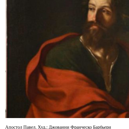
Апостол Павел. Худ.: Джованни Франческо Барбьери