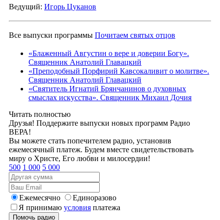
Ведущий:
Игорь Цуканов
Все выпуски программы
Почитаем святых отцов
«Блаженный Августин о вере и доверии Богу».
Священник Анатолий Главацкий
«Преподобный Порфирий Кавсокаливит о молитве».
Священник Анатолий Главацкий
«Святитель Игнатий Брянчанинов о духовных
смыслах искусства». Священник Михаил Дочия
Читать полностью
Друзья! Поддержите выпуски новых программ Радио
ВЕРА!
Вы можете стать попечителем радио, установив
ежемесячный платеж. Будем вместе свидетельствовать
миру о Христе, Его любви и милосердии!
500
1 000
5 000
Ежемесячно
Единоразово
Я принимаю
условия
платежа
Помочь радио