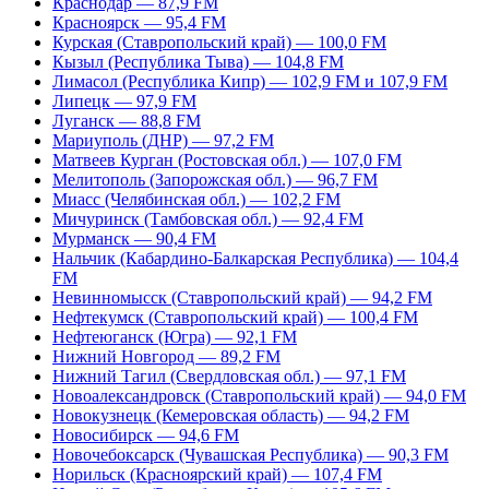
Краснодар — 87,9 FM
Красноярск — 95,4 FM
Курская (Ставропольский край) — 100,0 FM
Кызыл (Республика Тыва) — 104,8 FM
Лимасол (Республика Кипр) — 102,9 FM и 107,9 FM
Липецк — 97,9 FM
Луганск — 88,8 FM
Мариуполь (ДНР) — 97,2 FM
Матвеев Курган (Ростовская обл.) — 107,0 FM
Мелитополь (Запорожская обл.) — 96,7 FM
Миасс (Челябинская обл.) — 102,2 FM
Мичуринск (Тамбовская обл.) — 92,4 FM
Мурманск — 90,4 FM
Нальчик (Кабардино-Балкарская Республика) — 104,4
FM
Невинномысск (Ставропольский край) — 94,2 FM
Нефтекумск (Ставропольский край) — 100,4 FM
Нефтеюганск (Югра) — 92,1 FM
Нижний Новгород — 89,2 FM
Нижний Тагил (Свердловская обл.) — 97,1 FM
Новоалександровск (Ставропольский край) — 94,0 FM
Новокузнецк (Кемеровская область) — 94,2 FM
Новосибирск — 94,6 FM
Новочебоксарск (Чувашская Республика) — 90,3 FM
Норильск (Красноярский край) — 107,4 FM