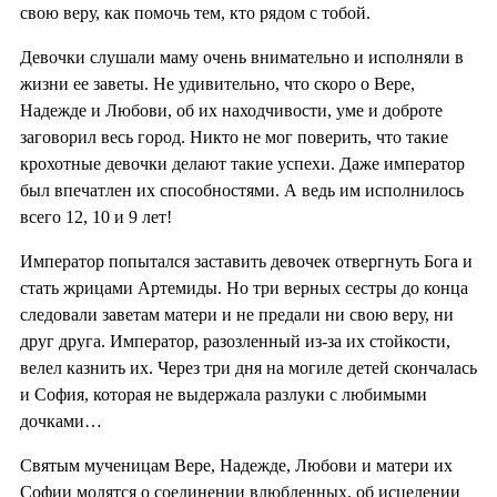
свою веру, как помочь тем, кто рядом с тобой.
Девочки слушали маму очень внимательно и исполняли в
жизни ее заветы. Не удивительно, что скоро о Вере,
Надежде и Любови, об их находчивости, уме и доброте
заговорил весь город. Никто не мог поверить, что такие
крохотные девочки делают такие успехи. Даже император
был впечатлен их способностями. А ведь им исполнилось
всего 12, 10 и 9 лет!
Император попытался заставить девочек отвергнуть Бога и
стать жрицами Артемиды. Но три верных сестры до конца
следовали заветам матери и не предали ни свою веру, ни
друг друга. Император, разозленный из-за их стойкости,
велел казнить их. Через три дня на могиле детей скончалась
и София, которая не выдержала разлуки с любимыми
дочками…
Святым мученицам Вере, Надежде, Любови и матери их
Софии молятся о соединении влюбленных, об исцелении