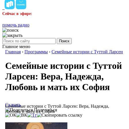
Сейчас в эфире:
помочь радио
Поиск
Главное меню
Главная
›
Программы
›
Семейные истории с Туттой Ларсен
Семейные истории с Туттой
Ларсен: Вера, Надежда,
Любовь и мать их София
Скачать
Семейные истории с Туттой Ларсен: Вера, Надежда,
Поделиться
Любовь и мать их София