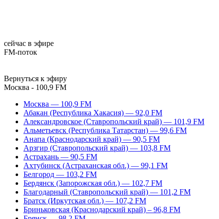
сейчас в эфире
FM-поток
Вернуться к эфиру
Москва - 100,9 FM
Москва — 100,9 FM
Абакан (Республика Хакасия) — 92,0 FM
Александровское (Ставропольский край) — 101,9 FM
Альметьевск (Республика Татарстан) — 99,6 FM
Анапа (Краснодарский край) — 90,5 FM
Арзгир (Ставропольский край) — 103,8 FM
Астрахань — 90,5 FM
Ахтубинск (Астраханская обл.) — 99,1 FM
Белгород — 103,2 FM
Бердянск (Запорожская обл.) — 102,7 FM
Благодарный (Ставропольский край) — 101,2 FM
Братск (Иркутская обл.) — 107,2 FM
Бриньковская (Краснодарский край) – 96,8 FM
Брянск — 98,2 FM