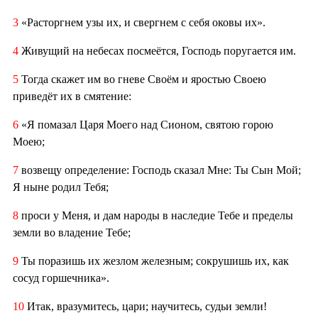
3
«Расторгнем узы их, и свергнем с себя оковы их».
4
Живущий на небесах посмеётся, Господь поругается им.
5
Тогда скажет им во гневе Своём и яростью Своею
приведёт их в смятение:
6
«Я помазал Царя Моего над Сионом, святою горою
Моею;
7
возвещу определение: Господь сказал Мне: Ты Сын Мой;
Я ныне родил Тебя;
8
проси у Меня, и дам народы в наследие Тебе и пределы
земли во владение Тебе;
9
Ты поразишь их жезлом железным; сокрушишь их, как
сосуд горшечника».
10
Итак, вразумитесь, цари; научитесь, судьи земли!