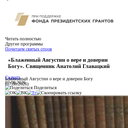
Читать полностью
Другие программы
Почитаем святых отцов
«Блаженный Августин о вере и доверии
Богу». Священник Анатолий Главацкий
Скачать
Блаженный Августин о вере и доверии Богу
07.08.2026
(07.08.2026)
Поделиться