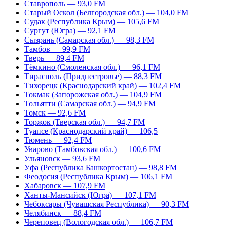
Ставрополь — 93,0 FM
Старый Оскол (Белгородская обл.) — 104,0 FM
Судак (Республика Крым) — 105,6 FM
Сургут (Югра) — 92,1 FM
Сызрань (Самарская обл.) — 98,3 FM
Тамбов — 99,9 FM
Тверь — 89,4 FM
Тёмкино (Смоленская обл.) — 96,1 FM
Тирасполь (Приднестровье) — 88,3 FM
Тихорецк (Краснодарский край) — 102,4 FM
Токмак (Запорожская обл.) — 104,9 FM
Тольятти (Самарская обл.) — 94,9 FM
Томск — 92,6 FM
Торжок (Тверская обл.) — 94,7 FM
Туапсе (Краснодарский край) — 106,5
Тюмень — 92,4 FM
Уварово (Тамбовская обл.) — 100,6 FM
Ульяновск — 93,6 FM
Уфа (Республика Башкортостан) — 98,8 FM
Феодосия (Республика Крым) — 106,1 FM
Хабаровск — 107,9 FM
Ханты-Мансийск (Югра) — 107,1 FM
Чебоксары (Чувашская Республика) — 90,3 FM
Челябинск — 88,4 FM
Череповец (Вологодская обл.) — 106,7 FM