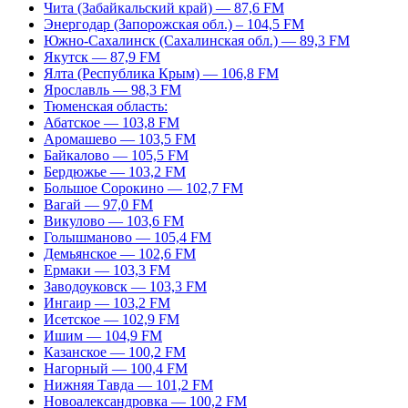
Чита (Забайкальский край) — 87,6 FM
Энергодар (Запорожская обл.) – 104,5 FM
Южно-Сахалинск (Сахалинская обл.) — 89,3 FM
Якутск — 87,9 FM
Ялта (Республика Крым) — 106,8 FM
Ярославль — 98,3 FM
Тюменская область:
Абатское — 103,8 FM
Аромашево — 103,5 FM
Байкалово — 105,5 FM
Бердюжье — 103,2 FM
Большое Сорокино — 102,7 FM
Вагай — 97,0 FM
Викулово — 103,6 FM
Голышманово — 105,4 FM
Демьянское — 102,6 FM
Ермаки — 103,3 FM
Заводоуковск — 103,3 FM
Ингаир — 103,2 FM
Исетское — 102,9 FM
Ишим — 104,9 FM
Казанское — 100,2 FM
Нагорный — 100,4 FM
Нижняя Тавда — 101,2 FM
Новоалександровка — 100,2 FM