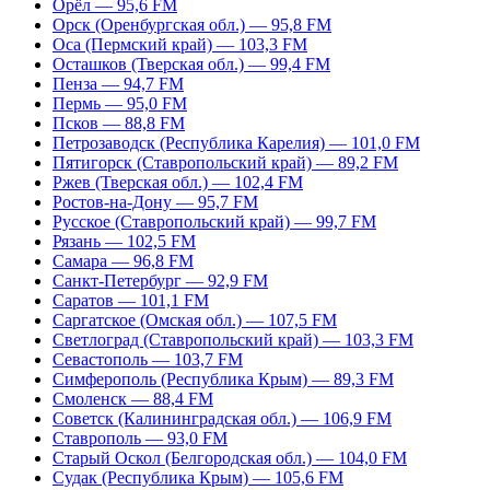
Орёл — 95,6 FM
Орск (Оренбургская обл.) — 95,8 FM
Оса (Пермский край) — 103,3 FM
Осташков (Тверская обл.) — 99,4 FM
Пенза — 94,7 FM
Пермь — 95,0 FM
Псков — 88,8 FM
Петрозаводск (Республика Карелия) — 101,0 FM
Пятигорск (Ставропольский край) — 89,2 FM
Ржев (Тверская обл.) — 102,4 FM
Ростов-на-Дону — 95,7 FM
Русское (Ставропольский край) — 99,7 FM
Рязань — 102,5 FM
Самара — 96,8 FM
Санкт-Петербург — 92,9 FM
Саратов — 101,1 FM
Саргатское (Омская обл.) — 107,5 FM
Светлоград (Ставропольский край) — 103,3 FM
Севастополь — 103,7 FM
Симферополь (Республика Крым) — 89,3 FM
Смоленск — 88,4 FM
Советск (Калининградская обл.) — 106,9 FM
Ставрополь — 93,0 FM
Старый Оскол (Белгородская обл.) — 104,0 FM
Судак (Республика Крым) — 105,6 FM