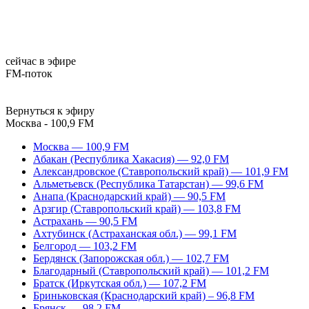
сейчас в эфире
FM-поток
Вернуться к эфиру
Москва - 100,9 FM
Москва — 100,9 FM
Абакан (Республика Хакасия) — 92,0 FM
Александровское (Ставропольский край) — 101,9 FM
Альметьевск (Республика Татарстан) — 99,6 FM
Анапа (Краснодарский край) — 90,5 FM
Арзгир (Ставропольский край) — 103,8 FM
Астрахань — 90,5 FM
Ахтубинск (Астраханская обл.) — 99,1 FM
Белгород — 103,2 FM
Бердянск (Запорожская обл.) — 102,7 FM
Благодарный (Ставропольский край) — 101,2 FM
Братск (Иркутская обл.) — 107,2 FM
Бриньковская (Краснодарский край) – 96,8 FM
Брянск — 98,2 FM