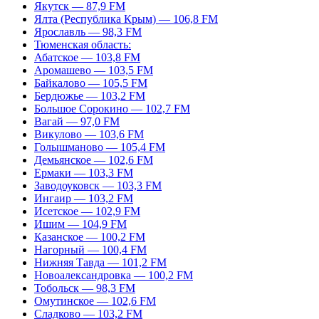
Якутск — 87,9 FM
Ялта (Республика Крым) — 106,8 FM
Ярославль — 98,3 FM
Тюменская область:
Абатское — 103,8 FM
Аромашево — 103,5 FM
Байкалово — 105,5 FM
Бердюжье — 103,2 FM
Большое Сорокино — 102,7 FM
Вагай — 97,0 FM
Викулово — 103,6 FM
Голышманово — 105,4 FM
Демьянское — 102,6 FM
Ермаки — 103,3 FM
Заводоуковск — 103,3 FM
Ингаир — 103,2 FM
Исетское — 102,9 FM
Ишим — 104,9 FM
Казанское — 100,2 FM
Нагорный — 100,4 FM
Нижняя Тавда — 101,2 FM
Новоалександровка — 100,2 FM
Тобольск — 98,3 FM
Омутинское — 102,6 FM
Сладково — 103,2 FM