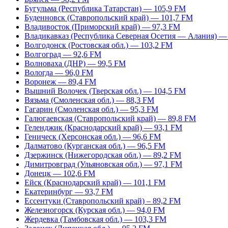
Бугульма (Республика Татарстан) — 105,9 FM
Буденновск (Ставропольский край) — 101,7 FM
Владивосток (Приморский край) — 97,3 FM
Владикавказ (Республика Северная Осетия — Алания) —
Волгодонск (Ростовская обл.) — 103,2 FM
Волгоград — 92,6 FM
Волноваха (ДНР) — 99,5 FM
Вологда — 96,0 FM
Воронеж — 89,4 FM
Вышний Волочек (Тверская обл.) — 104,5 FM
Вязьма (Смоленская обл.) — 88,3 FM
Гагарин (Смоленская обл.) — 95,3 FM
Галюгаевская (Ставропольский край) — 89,8 FM
Геленджик (Краснодарский край) — 93,1 FM
Геническ (Херсонская обл.) — 96,6 FM
Далматово (Курганская обл.) — 96,5 FM
Дзержинск (Нижегородская обл.) — 89,2 FM
Димитровград (Ульяновская обл.) — 97,1 FM
Донецк — 102,6 FM
Ейск (Краснодарский край) — 101,1 FM
Екатеринбург — 93,7 FM
Ессентуки (Ставропольский край) – 89,2 FM
Железногорск (Курская обл.) — 94,0 FM
Жердевка (Тамбовская обл.) — 103,3 FM