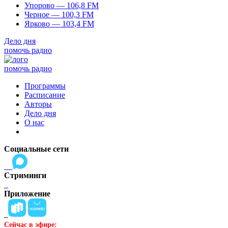
Упорово — 106,8 FM
Черное — 100,3 FM
Ярково — 103,4 FM
Дело дня
помочь радио
помочь радио
Программы
Расписание
Авторы
Дело дня
О нас
Социальные сети
Стриминги
Приложение
Сейчас в эфире: