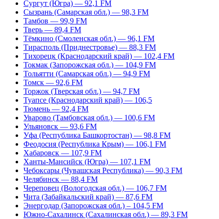
Сургут (Югра) — 92,1 FM
Сызрань (Самарская обл.) — 98,3 FM
Тамбов — 99,9 FM
Тверь — 89,4 FM
Тёмкино (Смоленская обл.) — 96,1 FM
Тирасполь (Приднестровье) — 88,3 FM
Тихорецк (Краснодарский край) — 102,4 FM
Токмак (Запорожская обл.) — 104,9 FM
Тольятти (Самарская обл.) — 94,9 FM
Томск — 92,6 FM
Торжок (Тверская обл.) — 94,7 FM
Туапсе (Краснодарский край) — 106,5
Тюмень — 92,4 FM
Уварово (Тамбовская обл.) — 100,6 FM
Ульяновск — 93,6 FM
Уфа (Республика Башкортостан) — 98,8 FM
Феодосия (Республика Крым) — 106,1 FM
Хабаровск — 107,9 FM
Ханты-Мансийск (Югра) — 107,1 FM
Чебоксары (Чувашская Республика) — 90,3 FM
Челябинск — 88,4 FM
Череповец (Вологодская обл.) — 106,7 FM
Чита (Забайкальский край) — 87,6 FM
Энергодар (Запорожская обл.) – 104,5 FM
Южно-Сахалинск (Сахалинская обл.) — 89,3 FM