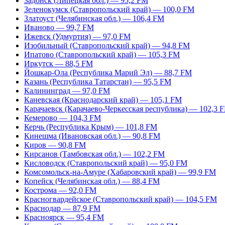
Задонск (Липецкая обл.) — 95,2 FM
Зеленокумск (Ставропольский край) — 100,0 FM
Златоуст (Челябинская обл.) — 106,4 FM
Иваново — 99,7 FM
Ижевск (Удмуртия) — 97,0 FM
Изобильный (Ставропольский край) — 94,8 FM
Ипатово (Ставропольский край) — 105,3 FM
Иркутск — 88,5 FM
Йошкар-Ола (Республика Марий Эл) — 88,7 FM
Казань (Республика Татарстан) — 95,5 FM
Калининград — 97,0 FM
Каневская (Краснодарский край) — 105,1 FM
Карачаевск (Карачаево-Черкесская республика) — 102,3 
Кемерово — 104,3 FM
Керчь (Республика Крым) — 101,8 FM
Кинешма (Ивановская обл.) — 90,8 FM
Киров — 90,8 FM
Кирсанов (Тамбовская обл.) — 102,2 FM
Кисловодск (Ставропольский край) — 95,0 FM
Комсомольск-на-Амуре (Хабаровский край) — 99,9 FM
Копейск (Челябинская обл.) — 88,4 FM
Кострома — 92,0 FM
Красногвардейское (Ставропольский край) — 104,5 FM
Краснодар — 87,9 FM
Красноярск — 95,4 FM