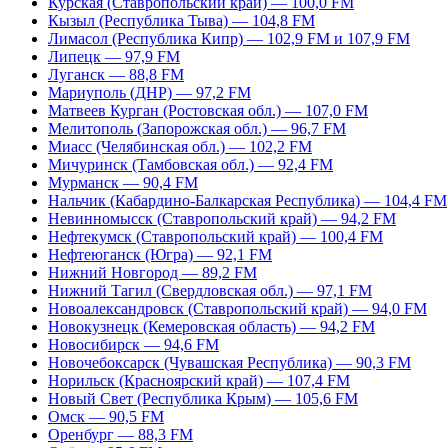
Курская (Ставропольский край) — 100,0 FM
Кызыл (Республика Тыва) — 104,8 FM
Лимасол (Республика Кипр) — 102,9 FM и 107,9 FM
Липецк — 97,9 FM
Луганск — 88,8 FM
Мариуполь (ДНР) — 97,2 FM
Матвеев Курган (Ростовская обл.) — 107,0 FM
Мелитополь (Запорожская обл.) — 96,7 FM
Миасс (Челябинская обл.) — 102,2 FM
Мичуринск (Тамбовская обл.) — 92,4 FM
Мурманск — 90,4 FM
Нальчик (Кабардино-Балкарская Республика) — 104,4 FM
Невинномысск (Ставропольский край) — 94,2 FM
Нефтекумск (Ставропольский край) — 100,4 FM
Нефтеюганск (Югра) — 92,1 FM
Нижний Новгород — 89,2 FM
Нижний Тагил (Свердловская обл.) — 97,1 FM
Новоалександровск (Ставропольский край) — 94,0 FM
Новокузнецк (Кемеровская область) — 94,2 FM
Новосибирск — 94,6 FM
Новочебоксарск (Чувашская Республика) — 90,3 FM
Норильск (Красноярский край) — 107,4 FM
Новый Свет (Республика Крым) — 105,6 FM
Омск — 90,5 FM
Оренбург — 88,3 FM