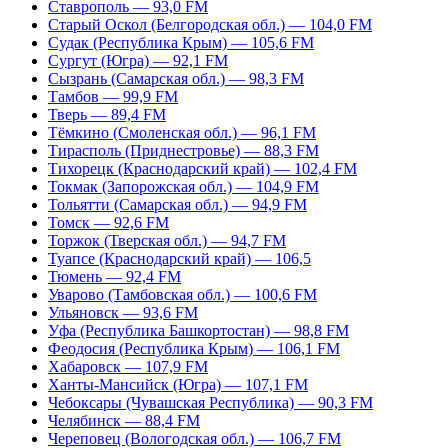
Ставрополь — 93,0 FM
Старый Оскол (Белгородская обл.) — 104,0 FM
Судак (Республика Крым) — 105,6 FM
Сургут (Югра) — 92,1 FM
Сызрань (Самарская обл.) — 98,3 FM
Тамбов — 99,9 FM
Тверь — 89,4 FM
Тёмкино (Смоленская обл.) — 96,1 FM
Тирасполь (Приднестровье) — 88,3 FM
Тихорецк (Краснодарский край) — 102,4 FM
Токмак (Запорожская обл.) — 104,9 FM
Тольятти (Самарская обл.) — 94,9 FM
Томск — 92,6 FM
Торжок (Тверская обл.) — 94,7 FM
Туапсе (Краснодарский край) — 106,5
Тюмень — 92,4 FM
Уварово (Тамбовская обл.) — 100,6 FM
Ульяновск — 93,6 FM
Уфа (Республика Башкортостан) — 98,8 FM
Феодосия (Республика Крым) — 106,1 FM
Хабаровск — 107,9 FM
Ханты-Мансийск (Югра) — 107,1 FM
Чебоксары (Чувашская Республика) — 90,3 FM
Челябинск — 88,4 FM
Череповец (Вологодская обл.) — 106,7 FM