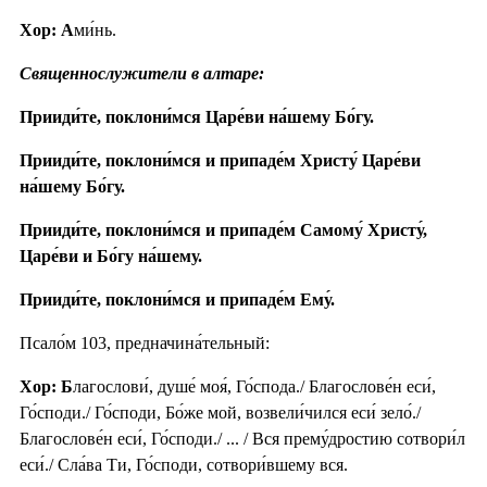
Хор: А
ми́нь.
Священнослужители в алтаре:
Прииди́те, поклони́мся Царе́ви на́шему Бо́гу.
Прииди́те, поклони́мся и припаде́м Христу́ Царе́ви
на́шему Бо́гу.
Прииди́те, поклони́мся и припаде́м Самому́ Христу́,
Царе́ви и Бо́гу на́шему.
Прииди́те, поклони́мся и припаде́м Ему́.
Псало́м 103, предначина́тельный:
Хор: Б
лагослови́, душе́ моя́, Го́спода./ Благослове́н еси́,
Го́споди./ Го́споди, Бо́же мой, возвели́чился еси́ зело́./
Благослове́н еси́, Го́споди./ ... / Вся прему́дростию сотвори́л
еси́./ Сла́ва Ти, Го́споди, сотвори́вшему вся.