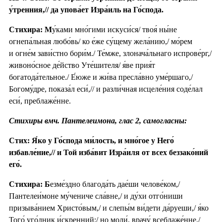
у́тренния,// да упова́ет Изра́иль на Го́спода.
Стихира: М
у́ками мно́гими искуси́ся/ твоя́ ны́не
огнепа́льная любо́вь/ ко е́же су́щему жела́нию,/ мо́рем
и огне́м зави́стно бори́м./ Те́мже, злонача́льнаго испрове́рг,/
живоно́сное де́йство Уте́шителя/ я́ве прия́т
богатода́тельное./ Е́юже и жи́ва пресла́вно уме́ршаго,/
Богому́дре, показа́л еси́,// и разли́чная исцеле́ния соде́лал
еси́, преблаже́нне.
Стихиры вмч. Пантелеимона, глас 2, самогласны:
Стих: Я́ко у Го́спода ми́лость, и мно́гое у Него́
избавле́ние,// и Той изба́вит Изра́иля от всех беззако́ний
его́.
Стихира: Б
езме́здно благода́ть дае́ши челове́ком,/
Пантелеи́моне му́чениче сла́вне,/ и ду́хи отго́ниши
призыва́нием Христо́вым,/ и слепы́м ви́дети да́руеши,/ я́ко
Того́ уго́дник и́скренний;/ но моли́, врачу́ всеблаже́нне,/