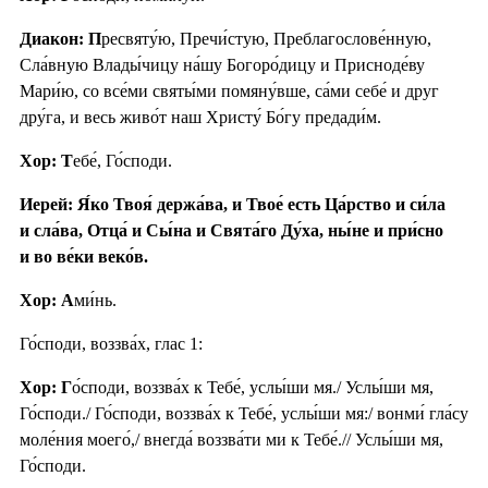
Диакон: П
ресвяту́ю, Пречи́стую, Преблагослове́нную,
Сла́вную Влады́чицу на́шу Богоро́дицу и Присноде́ву
Мари́ю, со все́ми святы́ми помяну́вше, са́ми себе́ и друг
дру́га, и весь живо́т наш Христу́ Бо́гу предади́м.
Хор: Т
ебе́, Го́споди.
Иерей: Я́ко Твоя́ держа́ва, и Твое́ есть Ца́рство и си́ла
и сла́ва, Отца́ и Сы́на и Свята́го Ду́ха, ны́не и при́сно
и во ве́ки веко́в.
Хор: А
ми́нь.
Го́споди, воззва́х, глас 1:
Хор: Г
о́споди, воззва́х к Тебе́, услы́ши мя./ Услы́ши мя,
Го́споди./ Го́споди, воззва́х к Тебе́, услы́ши мя:/ вонми́ гла́су
моле́ния моего́,/ внегда́ воззва́ти ми к Тебе́.// Услы́ши мя,
Го́споди.