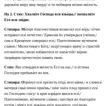
дарова́ти ми́ру мир тверд// и тя лю́бящим ве́лию ми́лость.
На 2. Стих: Хвали́те Го́спода вси язы́цы,// похвали́те
Его́ вси лю́дие.
Стихира: М
а́тере благочести́выя возжела́л еси́ ве́ру,/ о́тчее
испра́вил еси́ нече́стие:/ Ермола́я бо утве́рждься уче́нии,/
сим и Креще́ние соверши́л еси́,/ Пантелеи́моне му́чениче
сла́вне./ Ми́лостиваго Бо́га,/ неду́гующих врачу́ и страсте́й
отгони́телю,/ моли́ изба́витися от напа́стей// ве́рою
творя́щим пречестну́ю па́мять твою́.
Стих:
Я́ко утверди́ся ми́лость Его́ на нас,// и и́стина
Госпо́дня пребыва́ет во век.
Стихира: О
три́нул еси́ пре́лесть отца́, всесла́вне,/ и словеса́
ма́терня смы́сленно прие́мь,/ па́че зла́та плод прине́сл еси́
по Госпо́дню гла́су/ и врач изря́ден яви́лся еси́,/
Пантелеи́моне, му́чениче сла́вне,/ ше́ствуя же благода́ти
путе́м,/ обре́л еси́ лежа́ща ни́зу младе́нца, ехи́дною