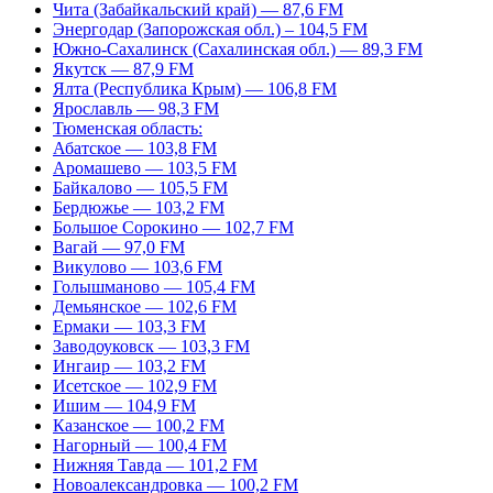
Чита (Забайкальский край) — 87,6 FM
Энергодар (Запорожская обл.) – 104,5 FM
Южно-Сахалинск (Сахалинская обл.) — 89,3 FM
Якутск — 87,9 FM
Ялта (Республика Крым) — 106,8 FM
Ярославль — 98,3 FM
Тюменская область:
Абатское — 103,8 FM
Аромашево — 103,5 FM
Байкалово — 105,5 FM
Бердюжье — 103,2 FM
Большое Сорокино — 102,7 FM
Вагай — 97,0 FM
Викулово — 103,6 FM
Голышманово — 105,4 FM
Демьянское — 102,6 FM
Ермаки — 103,3 FM
Заводоуковск — 103,3 FM
Ингаир — 103,2 FM
Исетское — 102,9 FM
Ишим — 104,9 FM
Казанское — 100,2 FM
Нагорный — 100,4 FM
Нижняя Тавда — 101,2 FM
Новоалександровка — 100,2 FM