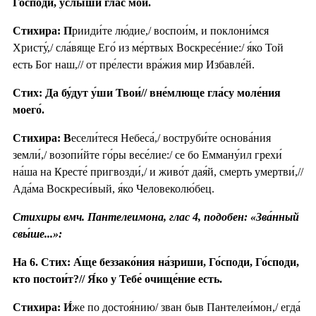
Го́споди, услы́ши глас мой.
Стихира: П
рииди́те лю́дие,/ воспои́м, и поклони́мся
Христу́,/ сла́вяще Его́ из ме́ртвых Воскресе́ние:/ я́ко Той
есть Бог наш,// от пре́лести вра́жия мир Избавле́й.
Стих: Да бу́дут у́ши Твои́// вне́млюще гла́су моле́ния
моего́.
Стихира: В
есели́теся Небеса́,/ воструби́те основа́ния
земли́,/ возопи́йте го́ры весе́лие:/ се бо Емману́ил грехи́
на́ша на Кресте́ пригвозди́,/ и живо́т дая́й, смерть умертви́,//
Ада́ма Воскреси́вый, я́ко Человеколю́бец.
Стихиры вмч. Пантелеимона, глас 4, подобен: «Зва́нный
свы́ше...»:
На 6. Стих: А́ще беззако́ния на́зриши, Го́споди, Го́споди,
кто постои́т?// Я́ко у Тебе́ очище́ние есть.
Стихира:
И́
же по достоя́нию/ зван быв Пантелеи́мон,/ егда́