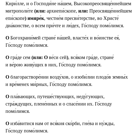
Кири́лле, и о Господи́не на́шем, Высокопреосвяще́ннейшем
митрополи́те
(или:
архиепи́скопе,
или:
Преосвяще́ннейшем
епи́скопе
) имяре́к
, честне́м пресви́терстве, во Христе́
диа́констве, о всем при́чте и лю́дех, Го́споду помо́лимся.
О
Богохрани́мей стране́ на́шей, власте́х и во́инстве ея́,
Го́споду помо́лимся.
О
гра́де сем
(или: О
ве́си сей
)
, вся́ком гра́де, стране́
и ве́рою живу́щих в них, Го́споду помо́лимся.
О
благорастворе́нии возду́хов, о изоби́лии плодо́в земны́х
и вре́менех ми́рных, Го́споду помо́лимся.
О
пла́вающих, путеше́ствующих, неду́гующих,
стра́ждущих, плене́нных и о спасе́нии их. Го́споду
помо́лимся.
О
изба́витися нам от вся́кия ско́рби, гне́ва и ну́жды,
Го́споду помо́лимся.