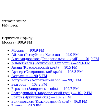
сейчас в эфире
FM-поток
Вернуться к эфиру
Москва - 100,9 FM
Москва — 100,9 FM
Абакан (Республика Хакасия) — 92,0 FM
Александровское (Ставропольский край) — 101,9 FM
Альметьевск (Республика Татарстан) — 99,6 FM
Анапа (Краснодарский край) — 90,5 FM
Арзгир (Ставропольский край) — 103,8 FM
Астрахань — 90,5 FM
Ахтубинск (Астраханская обл.) — 99,1 FM
Белгород — 103,2 FM
Бердянск (Запорожская обл.) — 102,7 FM
Благодарный (Ставропольский край) — 101,2 FM
Братск (Иркутская обл.) — 107,2 FM
Бриньковская (Краснодарский край) – 96,8 FM
Брянск — 98,2 FM