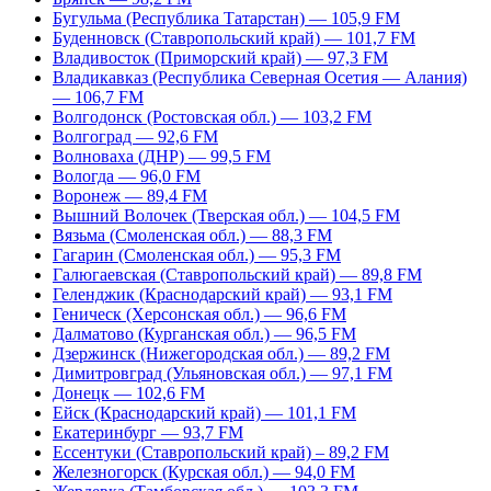
Бугульма (Республика Татарстан) — 105,9 FM
Буденновск (Ставропольский край) — 101,7 FM
Владивосток (Приморский край) — 97,3 FM
Владикавказ (Республика Северная Осетия — Алания)
— 106,7 FM
Волгодонск (Ростовская обл.) — 103,2 FM
Волгоград — 92,6 FM
Волноваха (ДНР) — 99,5 FM
Вологда — 96,0 FM
Воронеж — 89,4 FM
Вышний Волочек (Тверская обл.) — 104,5 FM
Вязьма (Смоленская обл.) — 88,3 FM
Гагарин (Смоленская обл.) — 95,3 FM
Галюгаевская (Ставропольский край) — 89,8 FM
Геленджик (Краснодарский край) — 93,1 FM
Геническ (Херсонская обл.) — 96,6 FM
Далматово (Курганская обл.) — 96,5 FM
Дзержинск (Нижегородская обл.) — 89,2 FM
Димитровград (Ульяновская обл.) — 97,1 FM
Донецк — 102,6 FM
Ейск (Краснодарский край) — 101,1 FM
Екатеринбург — 93,7 FM
Ессентуки (Ставропольский край) – 89,2 FM
Железногорск (Курская обл.) — 94,0 FM