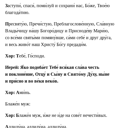
З
аступи́, спаси́, поми́луй и сохрани́ нас, Бо́же, Твое́ю
благода́тию.
П
ресвяту́ю, Пречи́стую, Преблагослове́нную, Сла́вную
Влады́чицу на́шу Богоро́дицу и Присноде́ву Мари́ю,
со все́ми святы́ми помяну́вше, са́ми себе́ и друг дру́га,
и весь живо́т наш Христу́ Бо́гу предади́м.
Хор: Т
ебе́, Го́споди.
Иерей: Я́ко подоба́ет Тебе́ вся́кая сла́ва честь
и поклоне́ние, Отцу́ и Сы́ну и Свято́му Ду́ху, ны́не
и при́сно и во ве́ки веко́в.
Хор: А
ми́нь.
Блаже́н муж:
Хор: Б
лаже́н муж, и́же не и́де на сове́т нечести́вых.
А
ллилу́иа, аллилу́иа, аллилу́иа.