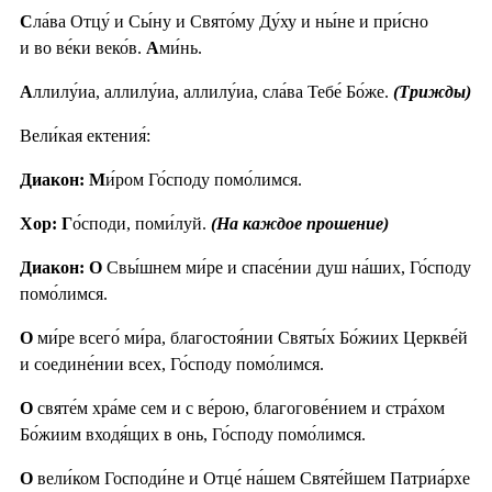
С
ла́ва Отцу́ и Сы́ну и Свято́му Ду́ху и ны́не и при́сно
и во ве́ки веко́в.
А
ми́нь.
А
ллилу́иа, аллилу́иа, аллилу́иа, сла́ва Тебе́ Бо́же.
(Трижды)
Вели́кая ектения́:
Диакон: М
и́ром Го́споду помо́лимся.
Хор: Г
о́споди, поми́луй.
(На каждое прошение)
Диакон: О
Свы́шнем ми́ре и спасе́нии душ на́ших, Го́споду
помо́лимся.
О
ми́ре всего́ ми́ра, благостоя́нии Святы́х Бо́жиих Церкве́й
и соедине́нии всех, Го́споду помо́лимся.
О
святе́м хра́ме сем и с ве́рою, благогове́нием и стра́хом
Бо́жиим входя́щих в онь, Го́споду помо́лимся.
О
вели́ком Господи́не и Отце́ на́шем Святе́йшем Патриа́рхе