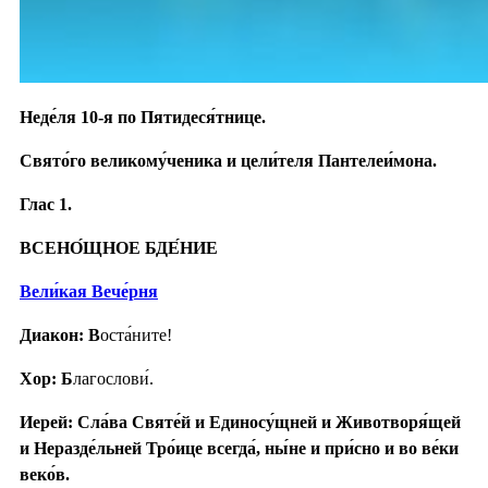
Неде́ля 10-я по Пятидеся́тнице.
Свято́го великому́ченика и цели́теля Пантелеи́мона.
Глас 1.
ВСЕНО́ЩНОЕ БДЕ́НИЕ
Вели́кая Вече́рня
Диакон: В
оста́ните!
Хор: Б
лагослови́.
Иерей: Сла́ва Святе́й и Единосу́щней и Животворя́щей
и Неразде́льней Тро́ице всегда́, ны́не и при́сно и во ве́ки
веко́в.