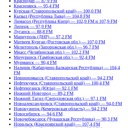
Краснодар — 87,9 FM
Красноярск — 95,4 FM
Курская (Ставропольский край) — 100,0 FM
Кызыл (Республика Тыва) — 104,8 FM
Лимасол (Республика Кипр) — 102,9 FM и 107,9 FM
Липецк — 97,9 FM
Луганск — 88,8 FM
Мариуполь (ДНР) — 97,2 FM
Матвеев Курган (Ростовская обл.) — 107,0 FM
Мелитополь (Запорожская обл.) — 96,7 FM
Миасс (Челябинская обл.) — 102,2 FM
Мичуринск (Тамбовская обл.) — 92,4 FM
Мурманск — 90,4 FM
Нальчик (Кабардино-Балкарская Республика) — 104,4
FM
Невинномысск (Ставропольский край) — 94,2 FM
Нефтекумск (Ставропольский край) — 100,4 FM
Нефтеюганск (Югра) — 92,1 FM
Нижний Новгород — 89,2 FM
Нижний Тагил (Свердловская обл.) — 97,1 FM
Новоалександровск (Ставропольский край) — 94,0 FM
Новокузнецк (Кемеровская область) — 94,2 FM
Новосибирск — 94,6 FM
Новочебоксарск (Чувашская Республика) — 90,3 FM
Норильск (Красноярский край) — 107,4 FM