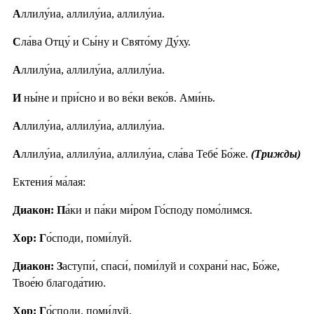
А
ллилу́иа, аллилу́иа, аллилу́иа.
С
ла́ва Отцу́ и Сы́ну и Свято́му Ду́ху.
А
ллилу́иа, аллилу́иа, аллилу́иа.
И
ны́не и при́сно и во ве́ки веко́в. Ами́нь.
А
ллилу́иа, аллилу́иа, аллилу́иа.
А
ллилу́иа, аллилу́иа, аллилу́иа, сла́ва Тебе́ Бо́же.
(Трижды)
Ектения́ ма́лая:
Диакон: П
а́ки и па́ки ми́ром Го́споду помо́лимся.
Хор: Г
о́споди, поми́луй.
Диакон: З
аступи́, спаси́, поми́луй и сохрани́ нас, Бо́же,
Твое́ю благода́тию.
Хор: Г
о́споди, поми́луй.