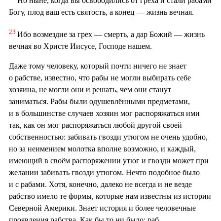
Но ныне, когда вы освободились от греха и стали рабами
Богу, плод ваш есть святость, а конец — жизнь вечная.
23
Ибо возмездие за грех — смерть, а дар Божий — жизнь
вечная во Христе Иисусе, Господе нашем.
Даже тому человеку, который почти ничего не знает
о рабстве, известно, что рабы не могли выбирать себе
хозяина, не могли они и решать, чем они станут
заниматься. Рабы были одушевлёнными предметами,
и в большинстве случаев хозяин мог распоряжаться ими
так, как он мог распоряжаться любой другой своей
собственностью: забивать гвозди утюгом не очень удобно,
но за неимением молотка вполне возможно, и каждый,
имеющий в своём распоряжении утюг и гвозди может при
желании забивать гвозди утюгом. Нечто подобное было
и с рабами. Хотя, конечно, далеко не всегда и не везде
рабство имело те формы, которые нам известны из истории
Северной Америки. Знает история и более человечные
проявления рабства. Как бы то ни было: раб