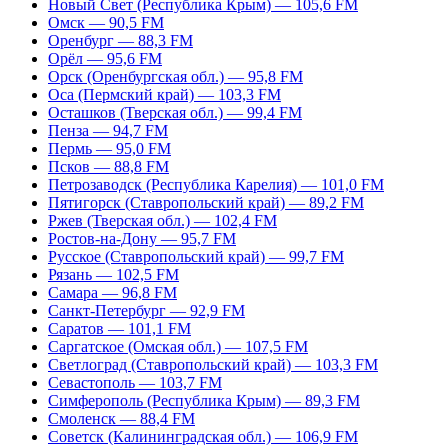
Новый Свет (Республика Крым) — 105,6 FM
Омск — 90,5 FM
Оренбург — 88,3 FM
Орёл — 95,6 FM
Орск (Оренбургская обл.) — 95,8 FM
Оса (Пермский край) — 103,3 FM
Осташков (Тверская обл.) — 99,4 FM
Пенза — 94,7 FM
Пермь — 95,0 FM
Псков — 88,8 FM
Петрозаводск (Республика Карелия) — 101,0 FM
Пятигорск (Ставропольский край) — 89,2 FM
Ржев (Тверская обл.) — 102,4 FM
Ростов-на-Дону — 95,7 FM
Русское (Ставропольский край) — 99,7 FM
Рязань — 102,5 FM
Самара — 96,8 FM
Санкт-Петербург — 92,9 FM
Саратов — 101,1 FM
Саргатское (Омская обл.) — 107,5 FM
Светлоград (Ставропольский край) — 103,3 FM
Севастополь — 103,7 FM
Симферополь (Республика Крым) — 89,3 FM
Смоленск — 88,4 FM
Советск (Калининградская обл.) — 106,9 FM