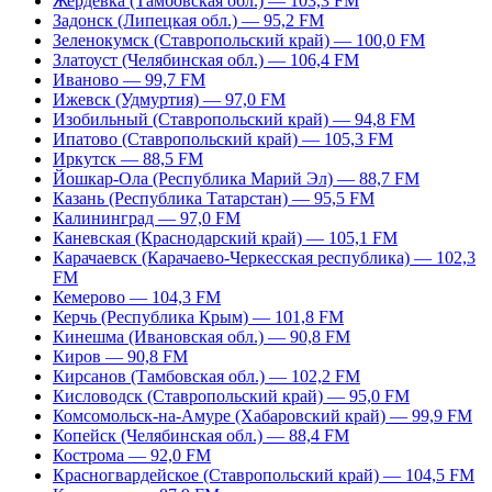
Жердевка (Тамбовская обл.) — 103,3 FM
Задонск (Липецкая обл.) — 95,2 FM
Зеленокумск (Ставропольский край) — 100,0 FM
Златоуст (Челябинская обл.) — 106,4 FM
Иваново — 99,7 FM
Ижевск (Удмуртия) — 97,0 FM
Изобильный (Ставропольский край) — 94,8 FM
Ипатово (Ставропольский край) — 105,3 FM
Иркутск — 88,5 FM
Йошкар-Ола (Республика Марий Эл) — 88,7 FM
Казань (Республика Татарстан) — 95,5 FM
Калининград — 97,0 FM
Каневская (Краснодарский край) — 105,1 FM
Карачаевск (Карачаево-Черкесская республика) — 102,3
FM
Кемерово — 104,3 FM
Керчь (Республика Крым) — 101,8 FM
Кинешма (Ивановская обл.) — 90,8 FM
Киров — 90,8 FM
Кирсанов (Тамбовская обл.) — 102,2 FM
Кисловодск (Ставропольский край) — 95,0 FM
Комсомольск-на-Амуре (Хабаровский край) — 99,9 FM
Копейск (Челябинская обл.) — 88,4 FM
Кострома — 92,0 FM
Красногвардейское (Ставропольский край) — 104,5 FM