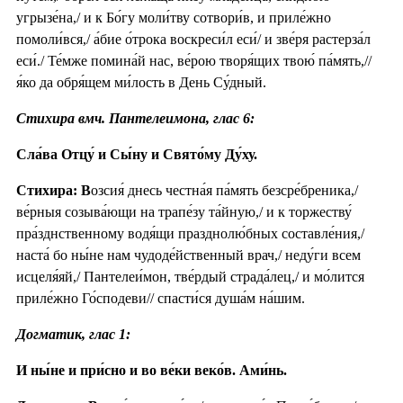
угрызе́на,/ и к Бо́гу моли́тву сотвори́в, и приле́жно
помоли́вся,/ а́бие о́трока воскреси́л еси́/ и зве́ря растерза́л
еси́./ Те́мже помина́й нас, ве́рою творя́щих твою́ па́мять,//
я́ко да обря́щем ми́лость в День Су́дный.
Стихира вмч. Пантелеимона, глас 6:
Сла́ва Отцу́ и Сы́ну и Свято́му Ду́ху.
Стихира: В
озсия́ днесь честна́я па́мять безсре́бреника,/
ве́рныя созыва́ющи на трапе́зу та́йную,/ и к торжеству́
пра́зднственному водя́щи празднолю́бных составле́ния,/
наста́ бо ны́не нам чудоде́йственный врач,/ неду́ги всем
исцеля́яй,/ Пантелеи́мон, тве́рдый страда́лец,/ и мо́лится
приле́жно Го́сподеви// спасти́ся душа́м на́шим.
Догматик, глас 1:
И ны́не и при́сно и во ве́ки веко́в. Ами́нь.