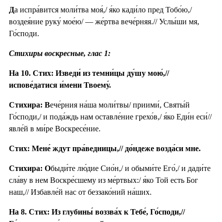
Д
а испра́вится моли́тва моя́,/ я́ко кади́ло пред Тобо́ю,/
воздея́ние руку́ мое́ю/ — же́ртва вече́рняя.// Услы́ши мя,
Го́споди.
Стихиры воскресные, глас 1:
На 10. Стих: Изведи́ из темни́цы ду́шу мою́,//
испове́датися и́мени Твоему́.
Стихира: В
ече́рния на́ша моли́твы/ приими́, Святы́й
Го́споди,/ и пода́ждь нам оставле́ние грехо́в,/ я́ко Еди́н еси́//
явле́й в ми́ре Воскресе́ние.
Стих: Мене́ ждут пра́ведницы,// до́ндеже возда́си мне.
Стихира: О
быди́те лю́дие Сио́н,/ и обыми́те Его́,/ и дади́те
сла́ву в нем Воскре́сшему из ме́ртвых:/ я́ко Той есть Бог
наш,// Избавле́й нас от беззако́ний на́ших.
На 8. Стих: Из глубины́ воззва́х к Тебе́, Го́споди,//