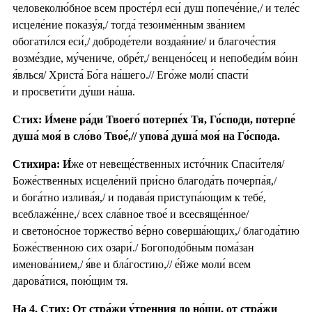
человеколю́бное всем просте́рл еси́ душ попече́ние,/ и теле́с
исцеле́ние показу́я,/ тогда́ тезоиме́нным зва́нием
обогати́лся еси́,/ доброде́тели воздая́ние/ и благоче́стия
возме́здие, му́чениче, обре́т,/ венцено́сец и непобеди́м во́ин
я́влься/ Христа́ Бо́га на́шего.// Его́же моли́ спасти́
и просвети́ти ду́ши на́ша.
Стих: И́мене ра́ди Твоего́ потерпе́х Тя, Го́споди, потерпе́
душа́ моя́ в сло́во Твое́,// упова́ душа́ моя́ на Го́спода.
Стихира:
И́
же от невеще́ственных исто́чник Спаси́теля/
Боже́ственных исцеле́ний при́сно благода́ть почерпа́я,/
и бога́тно излива́я,/ и подава́я приступа́ющим к тебе́,
всеблаже́нне,/ всех сла́вное твое́ и всесвяще́нное/
и светоно́сное торжество́ ве́рно соверша́ющих,/ благода́тию
Боже́ственною сих озари́./ Богоподо́бным пома́зан
именова́нием,/ я́ве и бла́гостию,// е́йже моли́ всем
дарова́тися, пою́щим тя.
На 4. Стих: От стра́жи у́тренния до но́щи, от стра́жи