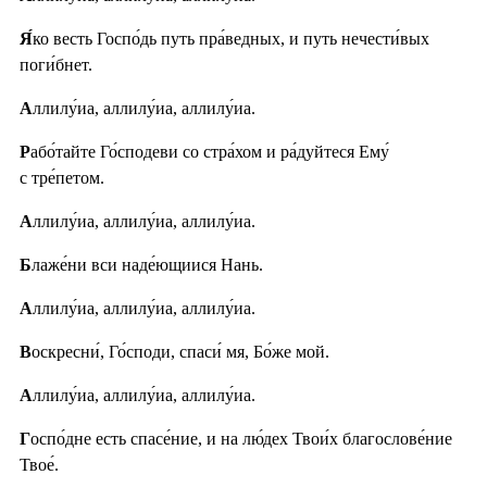
Я́
ко весть Госпо́дь путь пра́ведных, и путь нечести́вых
поги́бнет.
А
ллилу́иа, аллилу́иа, аллилу́иа.
Р
або́тайте Го́сподеви со стра́хом и ра́дуйтеся Ему́
с тре́петом.
А
ллилу́иа, аллилу́иа, аллилу́иа.
Б
лаже́ни вси наде́ющиися Нань.
А
ллилу́иа, аллилу́иа, аллилу́иа.
В
оскресни́, Го́споди, спаси́ мя, Бо́же мой.
А
ллилу́иа, аллилу́иа, аллилу́иа.
Г
оспо́дне есть спасе́ние, и на лю́дех Твои́х благослове́ние
Твое́.