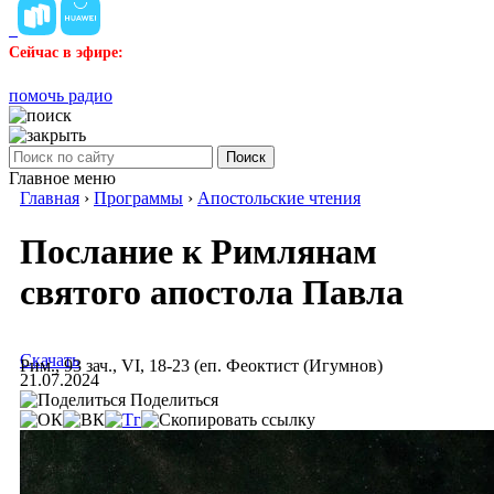
Сейчас в эфире:
помочь радио
Поиск
Главное меню
Главная
›
Программы
›
Апостольские чтения
Послание к Римлянам
святого апостола Павла
Скачать
Рим., 93 зач., VI, 18-23 (еп. Феоктист (Игумнов)
21.07.2024
Поделиться