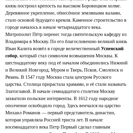
князь построил крепость на высоком Боровицком холме.
Деревянное укрепление, обнесённое земляными валами,
стало основой будущего кремля. Каменное строительство в
городе началось в начале четырнадцатого века.
Митрополит Пётр перенес тогда святительскую кафедру из
Владимира в Москву. По его благословению великий князь
Иван Калита возвёл в городе величественный
Успенский
собор
, который стал символом возвышения Москвы. К
шестнадцатому веку под её началом объединились Нижний
и Великий Новгород, Муром и Тверь, Псков, Смоленск и
Рязань. В 1547 году Москва стала центром Русского
царства. Столица прирастала храмами, и её стали называть
Златоглавой. В начале семнадцатого столетия Москву
захватили польские интервенты. В 1612 году народное
ополчение освободило город. Здесь венчался на царство
Михаил Романов — первый представитель династии,
которая управляла Россией триста лет. В начале
восемнадцатого века Петр Первый сделал главным