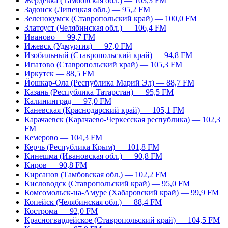
Жердевка (Тамбовская обл.) — 103,3 FM
Задонск (Липецкая обл.) — 95,2 FM
Зеленокумск (Ставропольский край) — 100,0 FM
Златоуст (Челябинская обл.) — 106,4 FM
Иваново — 99,7 FM
Ижевск (Удмуртия) — 97,0 FM
Изобильный (Ставропольский край) — 94,8 FM
Ипатово (Ставропольский край) — 105,3 FM
Иркутск — 88,5 FM
Йошкар-Ола (Республика Марий Эл) — 88,7 FM
Казань (Республика Татарстан) — 95,5 FM
Калининград — 97,0 FM
Каневская (Краснодарский край) — 105,1 FM
Карачаевск (Карачаево-Черкесская республика) — 102,3
FM
Кемерово — 104,3 FM
Керчь (Республика Крым) — 101,8 FM
Кинешма (Ивановская обл.) — 90,8 FM
Киров — 90,8 FM
Кирсанов (Тамбовская обл.) — 102,2 FM
Кисловодск (Ставропольский край) — 95,0 FM
Комсомольск-на-Амуре (Хабаровский край) — 99,9 FM
Копейск (Челябинская обл.) — 88,4 FM
Кострома — 92,0 FM
Красногвардейское (Ставропольский край) — 104,5 FM