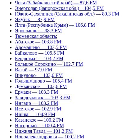
Чита (Забайкальский край) — 87,6 FM
Энергодар (Запорожская обл.) – 104,5 FM
Южно-Сахалинск (Сахалинская обл.) — 89,3 FM
Якутск — 87,9 FM
Ялта (Республика Крым) — 106,8 FM
Ярославль — 98,3 FM
Тюменская область:
Абатское — 103,8 FM
Аромашево — 103,5 FM
Байкалово — 105,5 FM
Бердюжье — 103,2 FM
Большое Сорокино — 102,7 FM
Вагай — 97,0 FM
Викулово — 103,6 FM
Голышманово — 105,4 FM
Демьянское — 102,6 FM
Ермаки — 103,3 FM
Заводоуковск — 103,3 FM
Ингаир — 103,2 FM
Исетское — 102,9 FM
Ишим — 104,9 FM
Казанское — 100,2 FM
Нагорный — 100,4 FM
Нижняя Тавда — 101,2 FM
Новоалександровка — 100,2 FM