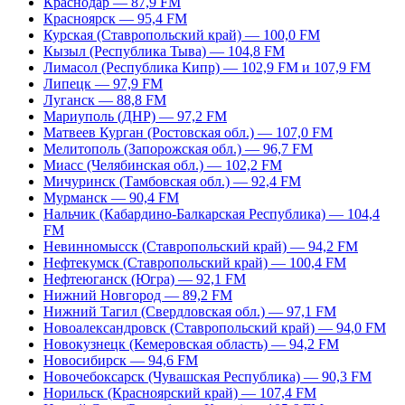
Краснодар — 87,9 FM
Красноярск — 95,4 FM
Курская (Ставропольский край) — 100,0 FM
Кызыл (Республика Тыва) — 104,8 FM
Лимасол (Республика Кипр) — 102,9 FM и 107,9 FM
Липецк — 97,9 FM
Луганск — 88,8 FM
Мариуполь (ДНР) — 97,2 FM
Матвеев Курган (Ростовская обл.) — 107,0 FM
Мелитополь (Запорожская обл.) — 96,7 FM
Миасс (Челябинская обл.) — 102,2 FM
Мичуринск (Тамбовская обл.) — 92,4 FM
Мурманск — 90,4 FM
Нальчик (Кабардино-Балкарская Республика) — 104,4
FM
Невинномысск (Ставропольский край) — 94,2 FM
Нефтекумск (Ставропольский край) — 100,4 FM
Нефтеюганск (Югра) — 92,1 FM
Нижний Новгород — 89,2 FM
Нижний Тагил (Свердловская обл.) — 97,1 FM
Новоалександровск (Ставропольский край) — 94,0 FM
Новокузнецк (Кемеровская область) — 94,2 FM
Новосибирск — 94,6 FM
Новочебоксарск (Чувашская Республика) — 90,3 FM
Норильск (Красноярский край) — 107,4 FM