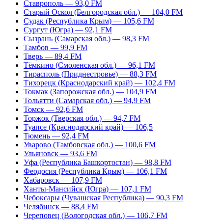
Ставрополь — 93,0 FM
Старый Оскол (Белгородская обл.) — 104,0 FM
Судак (Республика Крым) — 105,6 FM
Сургут (Югра) — 92,1 FM
Сызрань (Самарская обл.) — 98,3 FM
Тамбов — 99,9 FM
Тверь — 89,4 FM
Тёмкино (Смоленская обл.) — 96,1 FM
Тирасполь (Приднестровье) — 88,3 FM
Тихорецк (Краснодарский край) — 102,4 FM
Токмак (Запорожская обл.) — 104,9 FM
Тольятти (Самарская обл.) — 94,9 FM
Томск — 92,6 FM
Торжок (Тверская обл.) — 94,7 FM
Туапсе (Краснодарский край) — 106,5
Тюмень — 92,4 FM
Уварово (Тамбовская обл.) — 100,6 FM
Ульяновск — 93,6 FM
Уфа (Республика Башкортостан) — 98,8 FM
Феодосия (Республика Крым) — 106,1 FM
Хабаровск — 107,9 FM
Ханты-Мансийск (Югра) — 107,1 FM
Чебоксары (Чувашская Республика) — 90,3 FM
Челябинск — 88,4 FM
Череповец (Вологодская обл.) — 106,7 FM