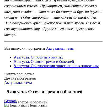
настоящим христианским откровением, выраженным
современным языком. Ну, например, знаменитые слова о
том, что «любовь — это не когда смотрят друг на друга, а
смотрят в одну сторону», — это как раз из этой книги.
Это совершенно христианское понимание любви. И я всем
советую читать эту и другие книги этого прекрасного
автора.
Все выпуски программы
Актуальная тема:
9 августа. О любимых книгах
9 августа. О связи грехов и болезней
8 августа. Об отношении христианина к животным
Читать полностью
Другие программы
Актуальная тема
9 августа. О связи грехов и болезней
Скачать
О связи грехов и болезней
Поделиться