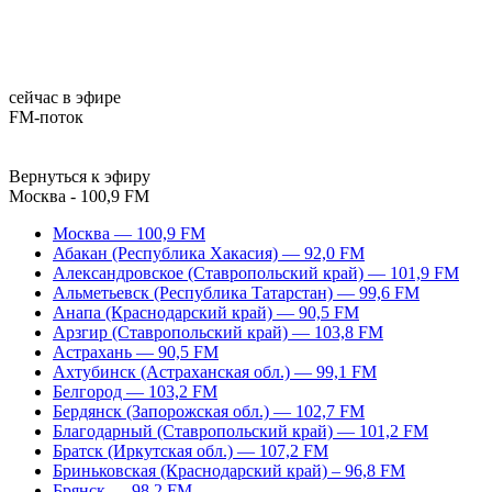
сейчас в эфире
FM-поток
Вернуться к эфиру
Москва - 100,9 FM
Москва — 100,9 FM
Абакан (Республика Хакасия) — 92,0 FM
Александровское (Ставропольский край) — 101,9 FM
Альметьевск (Республика Татарстан) — 99,6 FM
Анапа (Краснодарский край) — 90,5 FM
Арзгир (Ставропольский край) — 103,8 FM
Астрахань — 90,5 FM
Ахтубинск (Астраханская обл.) — 99,1 FM
Белгород — 103,2 FM
Бердянск (Запорожская обл.) — 102,7 FM
Благодарный (Ставропольский край) — 101,2 FM
Братск (Иркутская обл.) — 107,2 FM
Бриньковская (Краснодарский край) – 96,8 FM
Брянск — 98,2 FM