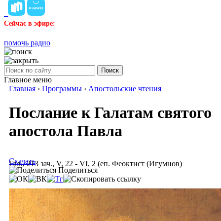
Сейчас в эфире:
помочь радио
Поиск
Главное меню
Главная
›
Программы
›
Апостольские чтения
Послание к Галатам святого
апостола Павла
Скачать
Гал., 213 зач., V, 22 - VI, 2 (еп. Феоктист (Игумнов)
Поделиться