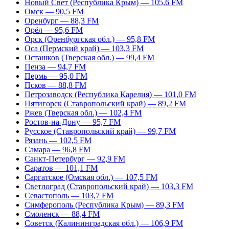
Новый Свет (Республика Крым) — 105,6 FM
Омск — 90,5 FM
Оренбург — 88,3 FM
Орёл — 95,6 FM
Орск (Оренбургская обл.) — 95,8 FM
Оса (Пермский край) — 103,3 FM
Осташков (Тверская обл.) — 99,4 FM
Пенза — 94,7 FM
Пермь — 95,0 FM
Псков — 88,8 FM
Петрозаводск (Республика Карелия) — 101,0 FM
Пятигорск (Ставропольский край) — 89,2 FM
Ржев (Тверская обл.) — 102,4 FM
Ростов-на-Дону — 95,7 FM
Русское (Ставропольский край) — 99,7 FM
Рязань — 102,5 FM
Самара — 96,8 FM
Санкт-Петербург — 92,9 FM
Саратов — 101,1 FM
Саргатское (Омская обл.) — 107,5 FM
Светлоград (Ставропольский край) — 103,3 FM
Севастополь — 103,7 FM
Симферополь (Республика Крым) — 89,3 FM
Смоленск — 88,4 FM
Советск (Калининградская обл.) — 106,9 FM