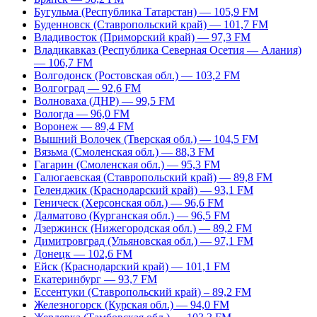
Бугульма (Республика Татарстан) — 105,9 FM
Буденновск (Ставропольский край) — 101,7 FM
Владивосток (Приморский край) — 97,3 FM
Владикавказ (Республика Северная Осетия — Алания)
— 106,7 FM
Волгодонск (Ростовская обл.) — 103,2 FM
Волгоград — 92,6 FM
Волноваха (ДНР) — 99,5 FM
Вологда — 96,0 FM
Воронеж — 89,4 FM
Вышний Волочек (Тверская обл.) — 104,5 FM
Вязьма (Смоленская обл.) — 88,3 FM
Гагарин (Смоленская обл.) — 95,3 FM
Галюгаевская (Ставропольский край) — 89,8 FM
Геленджик (Краснодарский край) — 93,1 FM
Геническ (Херсонская обл.) — 96,6 FM
Далматово (Курганская обл.) — 96,5 FM
Дзержинск (Нижегородская обл.) — 89,2 FM
Димитровград (Ульяновская обл.) — 97,1 FM
Донецк — 102,6 FM
Ейск (Краснодарский край) — 101,1 FM
Екатеринбург — 93,7 FM
Ессентуки (Ставропольский край) – 89,2 FM
Железногорск (Курская обл.) — 94,0 FM