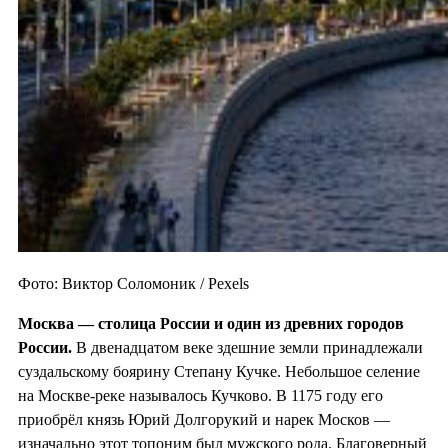
Фото: Виктор Соломоник / Pexels
Москва — столица России и один из
древних городов
России.
В двенадцатом веке здешние земли принадлежали
суздальскому боярину Степану Кучке. Небольшое селение
на Москве-реке называлось Кучково. В 1175 году его
приобрёл князь Юрий Долгорукий и нарек Москов —
изначально этот топоним был мужского рода. Благоверный