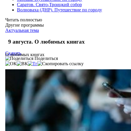
Саратов. Свято-Троицкий собор
Волноваха (ДНР). Путешествие по городу
Читать полностью
Другие программы
Актуальная тема
9 августа. О любимых книгах
Скачать
О любимых книгах
Поделиться