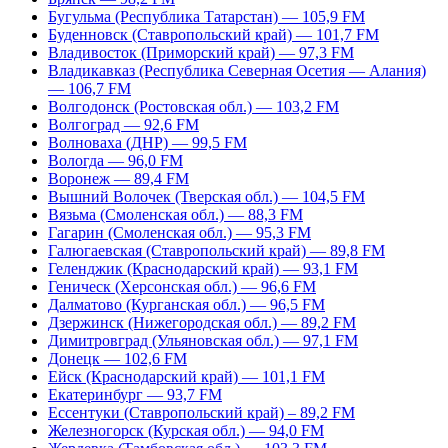
Бугульма (Республика Татарстан) — 105,9 FM
Буденновск (Ставропольский край) — 101,7 FM
Владивосток (Приморский край) — 97,3 FM
Владикавказ (Республика Северная Осетия — Алания)
— 106,7 FM
Волгодонск (Ростовская обл.) — 103,2 FM
Волгоград — 92,6 FM
Волноваха (ДНР) — 99,5 FM
Вологда — 96,0 FM
Воронеж — 89,4 FM
Вышний Волочек (Тверская обл.) — 104,5 FM
Вязьма (Смоленская обл.) — 88,3 FM
Гагарин (Смоленская обл.) — 95,3 FM
Галюгаевская (Ставропольский край) — 89,8 FM
Геленджик (Краснодарский край) — 93,1 FM
Геническ (Херсонская обл.) — 96,6 FM
Далматово (Курганская обл.) — 96,5 FM
Дзержинск (Нижегородская обл.) — 89,2 FM
Димитровград (Ульяновская обл.) — 97,1 FM
Донецк — 102,6 FM
Ейск (Краснодарский край) — 101,1 FM
Екатеринбург — 93,7 FM
Ессентуки (Ставропольский край) – 89,2 FM
Железногорск (Курская обл.) — 94,0 FM