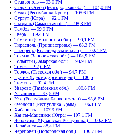
Ставрополь — 93,0 FM
Старый Оскол (Белгородская обл.) — 104,0 FM
Судак (Республика Крым) — 105,6 FM
Сургут (Югра) — 92,1 FM
Сызрань (Самарская обл.) — 98,3 FM
Тамбов — 99,9 FM
Тверь — 89,4 FM
Тёмкино (Смоленская обл.) — 96,1 FM
Тирасполь (Приднестровье) — 88,3 FM
Тихорецк (Краснодарский край) — 102,4 FM
Токмак (Запорожская обл.) — 104,9 FM
Тольятти (Самарская обл.) — 94,9 FM
Томск — 92,6 FM
Торжок (Тверская обл.) — 94,7 FM
Туапсе (Краснодарский край) — 106,5
Тюмень — 92,4 FM
Уварово (Тамбовская обл.) — 100,6 FM
Ульяновск — 93,6 FM
Уфа (Республика Башкортостан) — 98,8 FM
Феодосия (Республика Крым) — 106,1 FM
Хабаровск — 107,9 FM
Ханты-Мансийск (Югра) — 107,1 FM
Чебоксары (Чувашская Республика) — 90,3 FM
Челябинск — 88,4 FM
Череповец (Вологодская обл.) — 106,7 FM