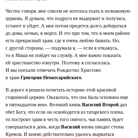
Честно говоря, мне совсем не хотелось ехать в незнакомую
церковь. Я думала, что подруга не выдержит и получаса,
устанет и уйдет. А мне потом придется долго добираться
до дома, ночью, в мороз. И это при том, что в моем районе
есть прекрасный храм, где я очень люблю бывать. Но,
с другой стороны, — подумала я, — если я откажусь,
то и Маша не пойдет на службу. А мне важно показать
ей христианство изнутри. Поэтому я согласилась.
И мы поехали отмечать Рождество Христово
в храм
Григория Неокесарийского
.
В дороге я решила почитать историю этой красивой
старинной церкви. Оказалось, что она была основана еще
в пятнадцатом веке. Великий князь
Василий Второй
дал
обет Богу, что если он освободится из татарского плена,
то построит храм в честь того святого, чья память будет
совершаться в день, когда
Василий
вновь увидит стены
Кремля. И князю действительно удалось вырваться