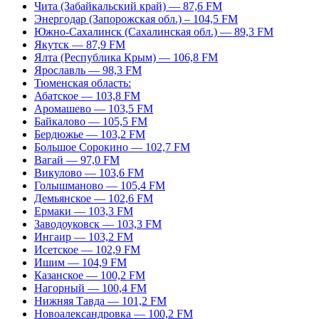
Чита (Забайкальский край) — 87,6 FM
Энергодар (Запорожская обл.) – 104,5 FM
Южно-Сахалинск (Сахалинская обл.) — 89,3 FM
Якутск — 87,9 FM
Ялта (Республика Крым) — 106,8 FM
Ярославль — 98,3 FM
Тюменская область:
Абатское — 103,8 FM
Аромашево — 103,5 FM
Байкалово — 105,5 FM
Бердюжье — 103,2 FM
Большое Сорокино — 102,7 FM
Вагай — 97,0 FM
Викулово — 103,6 FM
Голышманово — 105,4 FM
Демьянское — 102,6 FM
Ермаки — 103,3 FM
Заводоуковск — 103,3 FM
Ингаир — 103,2 FM
Исетское — 102,9 FM
Ишим — 104,9 FM
Казанское — 100,2 FM
Нагорный — 100,4 FM
Нижняя Тавда — 101,2 FM
Новоалександровка — 100,2 FM