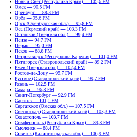
Новый Свет (Республика Крым) — 105,6 FM
Омск — 90,5 FM
Оренбург — 88,3 FM
Орёл — 95,6 FM
Орск (Оренбургская обл.) — 95,8 FM
Оса (Пермский край) — 103,3 FM
Осташков (Тверская обл.) — 99,4 FM
Пенза — 94,7 FM
Пермь — 95,0 FM
Псков — 88,8 FM
Петрозаводск (Республика Карелия) — 101,0 FM
Пятигорск (Ставропольский край) — 89,2 FM
Ржев (Тверская обл.) — 102,4 FM
Ростов-на-Дону — 95,7 FM
Русское (Ставропольский край) — 99,7 FM
Рязань — 102,5 FM
Самара — 96,8 FM
Санкт-Петербург — 92,9 FM
Саратов — 101,1 FM
Саргатское (Омская обл.) — 107,5 FM
Светлоград (Ставропольский край) — 103,3 FM
Севастополь — 103,7 FM
Симферополь (Республика Крым) — 89,3 FM
Смоленск — 88,4 FM
Советск (Калининградская обл.) — 106,9 FM