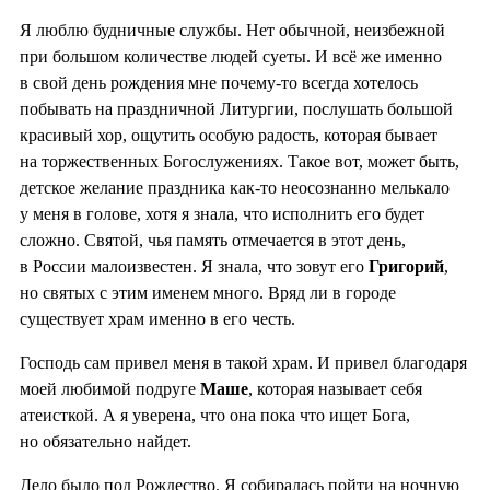
Я люблю будничные службы. Нет обычной, неизбежной
при большом количестве людей суеты. И всё же именно
в свой день рождения мне почему-то всегда хотелось
побывать на праздничной Литургии, послушать большой
красивый хор, ощутить особую радость, которая бывает
на торжественных Богослужениях. Такое вот, может быть,
детское желание праздника как-то неосознанно мелькало
у меня в голове, хотя я знала, что исполнить его будет
сложно. Святой, чья память отмечается в этот день,
в России малоизвестен. Я знала, что зовут его
Григорий
,
но святых с этим именем много. Вряд ли в городе
существует храм именно в его честь.
Господь сам привел меня в такой храм. И привел благодаря
моей любимой подруге
Маше
, которая называет себя
атеисткой. А я уверена, что она пока что ищет Бога,
но обязательно найдет.
Дело было под Рождество. Я собиралась пойти на ночную