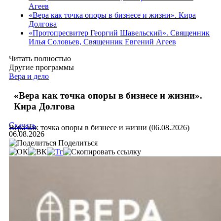
Агеев
«Вера как точка опоры в бизнесе и жизни». Кира
Долгова
«Протопресвитер Георгий Шавельский». Священник
Илья Соловьев, Священник Евгений Агеев
Читать полностью
Другие программы
Вера и дело
«Вера как точка опоры в бизнесе и жизни».
Кира Долгова
Скачать
Вера как точка опоры в бизнесе и жизни (06.08.2026)
06.08.2026
Поделиться