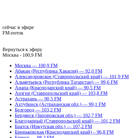
сейчас в эфире
FM-поток
Вернуться к эфиру
Москва - 100,9 FM
Москва — 100,9 FM
Абакан (Республика Хакасия) — 92,0 FM
Александровское (Ставропольский край) — 101,9 FM
Альметьевск (Республика Татарстан) — 99,6 FM
Анапа (Краснодарский край) — 90,5 FM
Арзгир (Ставропольский край) — 103,8 FM
Астрахань — 90,5 FM
Ахтубинск (Астраханская обл.) — 99,1 FM
Белгород — 103,2 FM
Бердянск (Запорожская обл.) — 102,7 FM
Благодарный (Ставропольский край) — 101,2 FM
Братск (Иркутская обл.) — 107,2 FM
Бриньковская (Краснодарский край) – 96,8 FM
Брянск — 98,2 FM