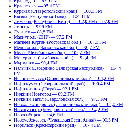
Краснодар — 87,9 FM
Красноярск — 95,4 FM
Курская (Ставропольский край) — 100,0 FM
Кызыл (Республика Тыва) — 104,8 FM
Лимасол (Республика Кипр) — 102,9 FM и 107,9 FM
Липецк — 97,9 FM
Луганск — 88,8 FM
Мариуполь (ДНР) — 97,2 FM
Матвеев Курган (Ростовская обл.) — 107,0 FM
Мелитополь (Запорожская обл.) — 96,7 FM
Миасс (Челябинская обл.) — 102,2 FM
Мичуринск (Тамбовская обл.) — 92,4 FM
Мурманск — 90,4 FM
Нальчик (Кабардино-Балкарская Республика) — 104,4
FM
Невинномысск (Ставропольский край) — 94,2 FM
Нефтекумск (Ставропольский край) — 100,4 FM
Нефтеюганск (Югра) — 92,1 FM
Нижний Новгород — 89,2 FM
Нижний Тагил (Свердловская обл.) — 97,1 FM
Новоалександровск (Ставропольский край) — 94,0 FM
Новокузнецк (Кемеровская область) — 94,2 FM
Новосибирск — 94,6 FM
Новочебоксарск (Чувашская Республика) — 90,3 FM
Норильск (Красноярский край) — 107,4 FM