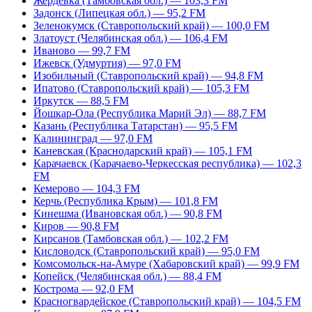
Жердевка (Тамбовская обл.) — 103,3 FM
Задонск (Липецкая обл.) — 95,2 FM
Зеленокумск (Ставропольский край) — 100,0 FM
Златоуст (Челябинская обл.) — 106,4 FM
Иваново — 99,7 FM
Ижевск (Удмуртия) — 97,0 FM
Изобильный (Ставропольский край) — 94,8 FM
Ипатово (Ставропольский край) — 105,3 FM
Иркутск — 88,5 FM
Йошкар-Ола (Республика Марий Эл) — 88,7 FM
Казань (Республика Татарстан) — 95,5 FM
Калининград — 97,0 FM
Каневская (Краснодарский край) — 105,1 FM
Карачаевск (Карачаево-Черкесская республика) — 102,3
FM
Кемерово — 104,3 FM
Керчь (Республика Крым) — 101,8 FM
Кинешма (Ивановская обл.) — 90,8 FM
Киров — 90,8 FM
Кирсанов (Тамбовская обл.) — 102,2 FM
Кисловодск (Ставропольский край) — 95,0 FM
Комсомольск-на-Амуре (Хабаровский край) — 99,9 FM
Копейск (Челябинская обл.) — 88,4 FM
Кострома — 92,0 FM
Красногвардейское (Ставропольский край) — 104,5 FM