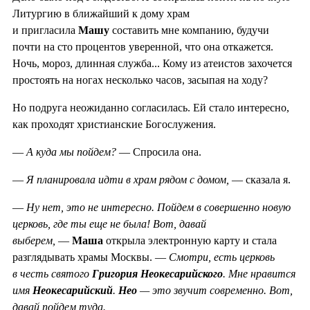
Литургию в ближайший к дому храм
и пригласила
Машу
составить мне компанию, будучи
почти на сто процентов уверенной, что она откажется.
Ночь, мороз, длинная служба... Кому из атеистов захочется
простоять на ногах несколько часов, засыпая на ходу?
Но подруга неожиданно согласилась. Ей стало интересно,
как проходят христианские Богослужения.
—
А куда мы пойдем?
— Спросила она.
—
Я планировала идти в храм рядом с домом,
— сказала я.
—
Ну нет, это не интересно. Пойдем в совершенно новую
церковь, где ты еще не была! Вот, давай
выберем,
—
Маша
открыла электронную карту и стала
разглядывать храмы Москвы. —
Смотри, есть церковь
в честь святого
Григория Неокесарийского
. Мне нравится
имя
Неокесарийский
.
Нео
— это звучит современно. Вот,
давай пойдем туда.