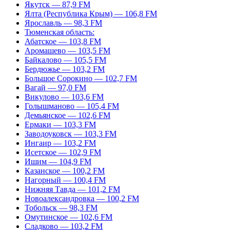
Якутск — 87,9 FM
Ялта (Республика Крым) — 106,8 FM
Ярославль — 98,3 FM
Тюменская область:
Абатское — 103,8 FM
Аромашево — 103,5 FM
Байкалово — 105,5 FM
Бердюжье — 103,2 FM
Большое Сорокино — 102,7 FM
Вагай — 97,0 FM
Викулово — 103,6 FM
Голышманово — 105,4 FM
Демьянское — 102,6 FM
Ермаки — 103,3 FM
Заводоуковск — 103,3 FM
Ингаир — 103,2 FM
Исетское — 102,9 FM
Ишим — 104,9 FM
Казанское — 100,2 FM
Нагорный — 100,4 FM
Нижняя Тавда — 101,2 FM
Новоалександровка — 100,2 FM
Тобольск — 98,3 FM
Омутинское — 102,6 FM
Сладково — 103,2 FM