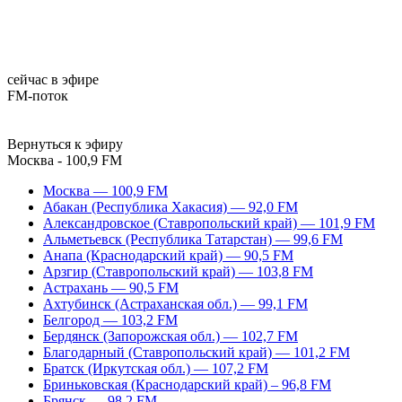
сейчас в эфире
FM-поток
Вернуться к эфиру
Москва - 100,9 FM
Москва — 100,9 FM
Абакан (Республика Хакасия) — 92,0 FM
Александровское (Ставропольский край) — 101,9 FM
Альметьевск (Республика Татарстан) — 99,6 FM
Анапа (Краснодарский край) — 90,5 FM
Арзгир (Ставропольский край) — 103,8 FM
Астрахань — 90,5 FM
Ахтубинск (Астраханская обл.) — 99,1 FM
Белгород — 103,2 FM
Бердянск (Запорожская обл.) — 102,7 FM
Благодарный (Ставропольский край) — 101,2 FM
Братск (Иркутская обл.) — 107,2 FM
Бриньковская (Краснодарский край) – 96,8 FM
Брянск — 98,2 FM