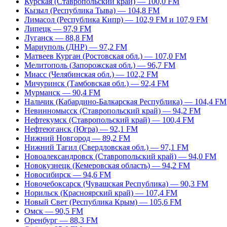
Курская (Ставропольский край) — 100,0 FM
Кызыл (Республика Тыва) — 104,8 FM
Лимасол (Республика Кипр) — 102,9 FM и 107,9 FM
Липецк — 97,9 FM
Луганск — 88,8 FM
Мариуполь (ДНР) — 97,2 FM
Матвеев Курган (Ростовская обл.) — 107,0 FM
Мелитополь (Запорожская обл.) — 96,7 FM
Миасс (Челябинская обл.) — 102,2 FM
Мичуринск (Тамбовская обл.) — 92,4 FM
Мурманск — 90,4 FM
Нальчик (Кабардино-Балкарская Республика) — 104,4 FM
Невинномысск (Ставропольский край) — 94,2 FM
Нефтекумск (Ставропольский край) — 100,4 FM
Нефтеюганск (Югра) — 92,1 FM
Нижний Новгород — 89,2 FM
Нижний Тагил (Свердловская обл.) — 97,1 FM
Новоалександровск (Ставропольский край) — 94,0 FM
Новокузнецк (Кемеровская область) — 94,2 FM
Новосибирск — 94,6 FM
Новочебоксарск (Чувашская Республика) — 90,3 FM
Норильск (Красноярский край) — 107,4 FM
Новый Свет (Республика Крым) — 105,6 FM
Омск — 90,5 FM
Оренбург — 88,3 FM