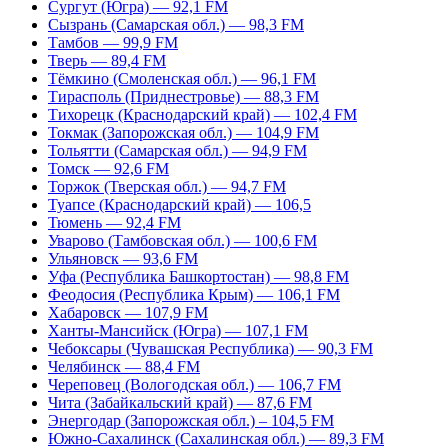
Сургут (Югра) — 92,1 FM
Сызрань (Самарская обл.) — 98,3 FM
Тамбов — 99,9 FM
Тверь — 89,4 FM
Тёмкино (Смоленская обл.) — 96,1 FM
Тирасполь (Приднестровье) — 88,3 FM
Тихорецк (Краснодарский край) — 102,4 FM
Токмак (Запорожская обл.) — 104,9 FM
Тольятти (Самарская обл.) — 94,9 FM
Томск — 92,6 FM
Торжок (Тверская обл.) — 94,7 FM
Туапсе (Краснодарский край) — 106,5
Тюмень — 92,4 FM
Уварово (Тамбовская обл.) — 100,6 FM
Ульяновск — 93,6 FM
Уфа (Республика Башкортостан) — 98,8 FM
Феодосия (Республика Крым) — 106,1 FM
Хабаровск — 107,9 FM
Ханты-Мансийск (Югра) — 107,1 FM
Чебоксары (Чувашская Республика) — 90,3 FM
Челябинск — 88,4 FM
Череповец (Вологодская обл.) — 106,7 FM
Чита (Забайкальский край) — 87,6 FM
Энергодар (Запорожская обл.) – 104,5 FM
Южно-Сахалинск (Сахалинская обл.) — 89,3 FM