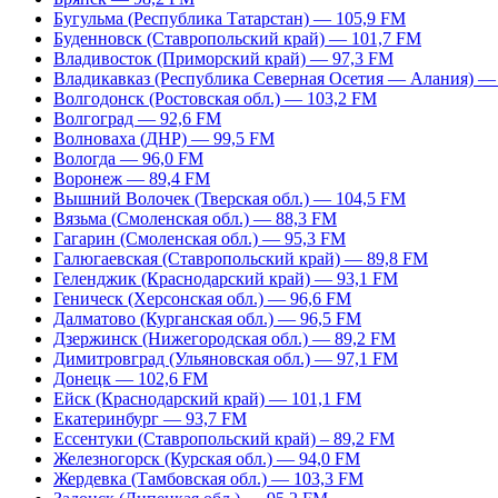
Бугульма (Республика Татарстан) — 105,9 FM
Буденновск (Ставропольский край) — 101,7 FM
Владивосток (Приморский край) — 97,3 FM
Владикавказ (Республика Северная Осетия — Алания) —
Волгодонск (Ростовская обл.) — 103,2 FM
Волгоград — 92,6 FM
Волноваха (ДНР) — 99,5 FM
Вологда — 96,0 FM
Воронеж — 89,4 FM
Вышний Волочек (Тверская обл.) — 104,5 FM
Вязьма (Смоленская обл.) — 88,3 FM
Гагарин (Смоленская обл.) — 95,3 FM
Галюгаевская (Ставропольский край) — 89,8 FM
Геленджик (Краснодарский край) — 93,1 FM
Геническ (Херсонская обл.) — 96,6 FM
Далматово (Курганская обл.) — 96,5 FM
Дзержинск (Нижегородская обл.) — 89,2 FM
Димитровград (Ульяновская обл.) — 97,1 FM
Донецк — 102,6 FM
Ейск (Краснодарский край) — 101,1 FM
Екатеринбург — 93,7 FM
Ессентуки (Ставропольский край) – 89,2 FM
Железногорск (Курская обл.) — 94,0 FM
Жердевка (Тамбовская обл.) — 103,3 FM