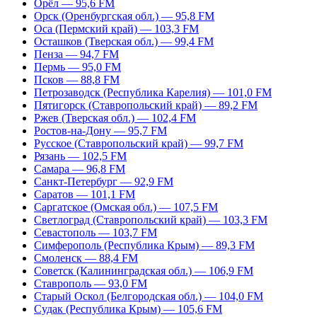
Орёл — 95,6 FM
Орск (Оренбургская обл.) — 95,8 FM
Оса (Пермский край) — 103,3 FM
Осташков (Тверская обл.) — 99,4 FM
Пенза — 94,7 FM
Пермь — 95,0 FM
Псков — 88,8 FM
Петрозаводск (Республика Карелия) — 101,0 FM
Пятигорск (Ставропольский край) — 89,2 FM
Ржев (Тверская обл.) — 102,4 FM
Ростов-на-Дону — 95,7 FM
Русское (Ставропольский край) — 99,7 FM
Рязань — 102,5 FM
Самара — 96,8 FM
Санкт-Петербург — 92,9 FM
Саратов — 101,1 FM
Саргатское (Омская обл.) — 107,5 FM
Светлоград (Ставропольский край) — 103,3 FM
Севастополь — 103,7 FM
Симферополь (Республика Крым) — 89,3 FM
Смоленск — 88,4 FM
Советск (Калининградская обл.) — 106,9 FM
Ставрополь — 93,0 FM
Старый Оскол (Белгородская обл.) — 104,0 FM
Судак (Республика Крым) — 105,6 FM