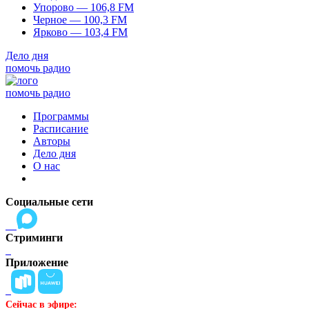
Упорово — 106,8 FM
Черное — 100,3 FM
Ярково — 103,4 FM
Дело дня
помочь радио
помочь радио
Программы
Расписание
Авторы
Дело дня
О нас
Социальные сети
Стриминги
Приложение
Сейчас в эфире: