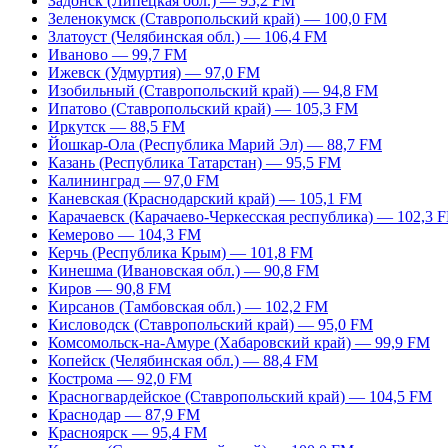
Задонск (Липецкая обл.) — 95,2 FM
Зеленокумск (Ставропольский край) — 100,0 FM
Златоуст (Челябинская обл.) — 106,4 FM
Иваново — 99,7 FM
Ижевск (Удмуртия) — 97,0 FM
Изобильный (Ставропольский край) — 94,8 FM
Ипатово (Ставропольский край) — 105,3 FM
Иркутск — 88,5 FM
Йошкар-Ола (Республика Марий Эл) — 88,7 FM
Казань (Республика Татарстан) — 95,5 FM
Калининград — 97,0 FM
Каневская (Краснодарский край) — 105,1 FM
Карачаевск (Карачаево-Черкесская республика) — 102,3 
Кемерово — 104,3 FM
Керчь (Республика Крым) — 101,8 FM
Кинешма (Ивановская обл.) — 90,8 FM
Киров — 90,8 FM
Кирсанов (Тамбовская обл.) — 102,2 FM
Кисловодск (Ставропольский край) — 95,0 FM
Комсомольск-на-Амуре (Хабаровский край) — 99,9 FM
Копейск (Челябинская обл.) — 88,4 FM
Кострома — 92,0 FM
Красногвардейское (Ставропольский край) — 104,5 FM
Краснодар — 87,9 FM
Красноярск — 95,4 FM