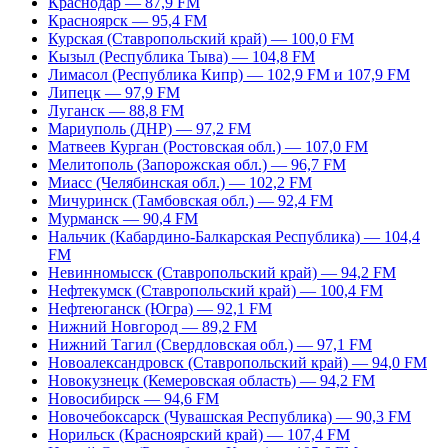
Краснодар — 87,9 FM
Красноярск — 95,4 FM
Курская (Ставропольский край) — 100,0 FM
Кызыл (Республика Тыва) — 104,8 FM
Лимасол (Республика Кипр) — 102,9 FM и 107,9 FM
Липецк — 97,9 FM
Луганск — 88,8 FM
Мариуполь (ДНР) — 97,2 FM
Матвеев Курган (Ростовская обл.) — 107,0 FM
Мелитополь (Запорожская обл.) — 96,7 FM
Миасс (Челябинская обл.) — 102,2 FM
Мичуринск (Тамбовская обл.) — 92,4 FM
Мурманск — 90,4 FM
Нальчик (Кабардино-Балкарская Республика) — 104,4
FM
Невинномысск (Ставропольский край) — 94,2 FM
Нефтекумск (Ставропольский край) — 100,4 FM
Нефтеюганск (Югра) — 92,1 FM
Нижний Новгород — 89,2 FM
Нижний Тагил (Свердловская обл.) — 97,1 FM
Новоалександровск (Ставропольский край) — 94,0 FM
Новокузнецк (Кемеровская область) — 94,2 FM
Новосибирск — 94,6 FM
Новочебоксарск (Чувашская Республика) — 90,3 FM
Норильск (Красноярский край) — 107,4 FM