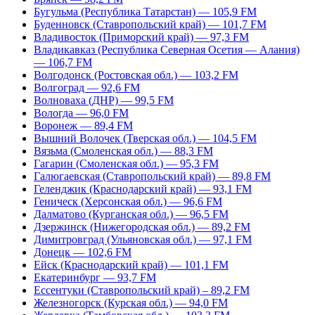
Бугульма (Республика Татарстан) — 105,9 FM
Буденновск (Ставропольский край) — 101,7 FM
Владивосток (Приморский край) — 97,3 FM
Владикавказ (Республика Северная Осетия — Алания)
— 106,7 FM
Волгодонск (Ростовская обл.) — 103,2 FM
Волгоград — 92,6 FM
Волноваха (ДНР) — 99,5 FM
Вологда — 96,0 FM
Воронеж — 89,4 FM
Вышний Волочек (Тверская обл.) — 104,5 FM
Вязьма (Смоленская обл.) — 88,3 FM
Гагарин (Смоленская обл.) — 95,3 FM
Галюгаевская (Ставропольский край) — 89,8 FM
Геленджик (Краснодарский край) — 93,1 FM
Геническ (Херсонская обл.) — 96,6 FM
Далматово (Курганская обл.) — 96,5 FM
Дзержинск (Нижегородская обл.) — 89,2 FM
Димитровград (Ульяновская обл.) — 97,1 FM
Донецк — 102,6 FM
Ейск (Краснодарский край) — 101,1 FM
Екатеринбург — 93,7 FM
Ессентуки (Ставропольский край) – 89,2 FM
Железногорск (Курская обл.) — 94,0 FM