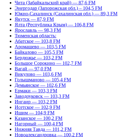
Чита (Забайкальский край) — 87,6 FM
Энергодар (Запорожская обл.) – 104,5 FM
Южно-Сахалинск (Сахалинская обл.) — 89,3 FM
Якутск — 87,9 FM
Ялта (Республика Крым) — 106,8 FM
Ярославль — 98,3 FM
Тюменская область:
Абатское — 103,8 FM
Аромашево — 103,5 FM
Байкалово — 105,5 FM
Бердюжье — 103,2 FM
Большое Сорокино — 102,7 FM
Вагай — 97,0 FM
Викулово — 103,6 FM
Голышманово — 105,4 FM
Демьянское — 102,6 FM
Ермаки — 103,3 FM
Заводоуковск — 103,3 FM
Ингаир — 103,2 FM
Исетское — 102,9 FM
Ишим — 104,9 FM
Казанское — 100,2 FM
Нагорный — 100,4 FM
Нижняя Тавда — 101,2 FM
Новоалександровка — 100,2 FM