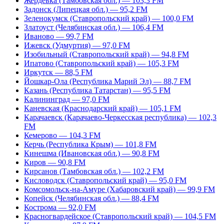
Жердевка (Тамбовская обл.) — 103,3 FM
Задонск (Липецкая обл.) — 95,2 FM
Зеленокумск (Ставропольский край) — 100,0 FM
Златоуст (Челябинская обл.) — 106,4 FM
Иваново — 99,7 FM
Ижевск (Удмуртия) — 97,0 FM
Изобильный (Ставропольский край) — 94,8 FM
Ипатово (Ставропольский край) — 105,3 FM
Иркутск — 88,5 FM
Йошкар-Ола (Республика Марий Эл) — 88,7 FM
Казань (Республика Татарстан) — 95,5 FM
Калининград — 97,0 FM
Каневская (Краснодарский край) — 105,1 FM
Карачаевск (Карачаево-Черкесская республика) — 102,3
FM
Кемерово — 104,3 FM
Керчь (Республика Крым) — 101,8 FM
Кинешма (Ивановская обл.) — 90,8 FM
Киров — 90,8 FM
Кирсанов (Тамбовская обл.) — 102,2 FM
Кисловодск (Ставропольский край) — 95,0 FM
Комсомольск-на-Амуре (Хабаровский край) — 99,9 FM
Копейск (Челябинская обл.) — 88,4 FM
Кострома — 92,0 FM
Красногвардейское (Ставропольский край) — 104,5 FM