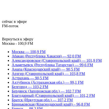
сейчас в эфире
FM-поток
Вернуться к эфиру
Москва - 100,9 FM
Москва — 100,9 FM
Абакан (Республика Хакасия) — 92,0 FM
Александровское (Ставропольский край) — 101,9 FM
Альметьевск (Республика Татарстан) — 99,6 FM
Анапа (Краснодарский край) — 90,5 FM
Арзгир (Ставропольский край) — 103,8 FM
Астрахань — 90,5 FM
Ахтубинск (Астраханская обл.) — 99,1 FM
Белгород — 103,2 FM
Бердянск (Запорожская обл.) — 102,7 FM
Благодарный (Ставропольский край) — 101,2 FM
Братск (Иркутская обл.) — 107,2 FM
Бриньковская (Краснодарский край) – 96,8 FM
Брянск — 98,2 FM