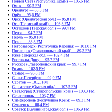
Новый Свет (Республика Крым) — 105,6 FM
Омск — 90,5 FM
Оренбург — 88,3 FM
Орёл — 95,6 FM
Орск (Оренбургская обл.) — 95,8 FM
Оса (Пермский край) — 103,3 FM
Осташков (Тверская обл.) — 99,4 FM
Пенза — 94,7 FM
Пермь — 95,0 FM
Псков — 88,8 FM
Петрозаводск (Республика Карелия) — 101,0 FM
Пятигорск (Ставропольский край) — 89,2 FM
Ржев (Тверская обл.) — 102,4 FM
Ростов-на-Дону — 95,7 FM
Русское (Ставропольский край) — 99,7 FM
Рязань — 102,5 FM
Самара — 96,8 FM
Санкт-Петербург — 92,9 FM
Саратов — 101,1 FM
Саргатское (Омская обл.) — 107,5 FM
Светлоград (Ставропольский край) — 103,3 FM
Севастополь — 103,7 FM
Симферополь (Республика Крым) — 89,3 FM
Смоленск — 88,4 FM
Советск (Калининградская обл.) — 106,9 FM