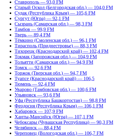
Ставрополь — 93,0 FM
Старый Оскол (Белгородская обл.) — 104,0 FM
Судак (Республика Крым) — 105,6 FM
Сургут (Югра) — 92,1 FM
Сызрань (Самарская обл.) — 98,3 FM
Тамбов — 99,9 FM
Тверь — 89,4 FM
Тёмкино (Смоленская обл.) — 96,1 FM
Тирасполь (Приднестровье) — 88,3 FM
Тихорецк (Краснодарский край) — 102,4 FM
Токмак (Запорожская обл.) — 104,9 FM
Тольятти (Самарская обл.) — 94,9 FM
Томск — 92,6 FM
Торжок (Тверская обл.) — 94,7 FM
Туапсе (Краснодарский край) — 106,5
Тюмень — 92,4 FM
Уварово (Тамбовская обл.) — 100,6 FM
Ульяновск — 93,6 FM
Уфа (Республика Башкортостан) — 98,8 FM
Феодосия (Республика Крым) — 106,1 FM
Хабаровск — 107,9 FM
Ханты-Мансийск (Югра) — 107,1 FM
Чебоксары (Чувашская Республика) — 90,3 FM
Челябинск — 88,4 FM
Череповец (Вологодская обл.) — 106,7 FM