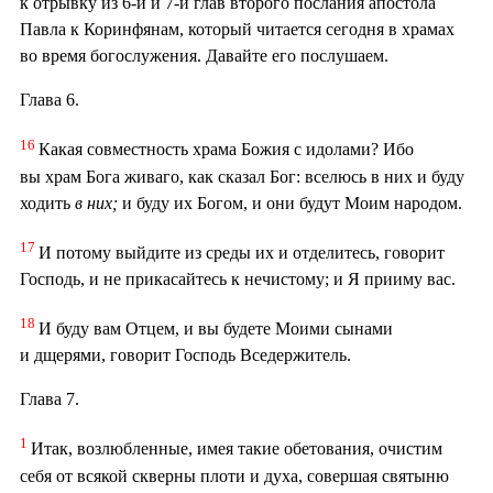
к отрывку из 6-й и 7-й глав второго послания апостола
Павла к Коринфянам, который читается сегодня в храмах
во время богослужения. Давайте его послушаем.
Глава 6.
16
Какая совместность храма Божия с идолами? Ибо
вы храм Бога живаго, как сказал Бог: вселюсь в них и буду
ходить
в
них;
и буду их Богом, и они будут Моим народом.
17
И потому выйдите из среды их и отделитесь, говорит
Господь, и не прикасайтесь к нечистому; и Я прииму вас.
18
И буду вам Отцем, и вы будете Моими сынами
и дщерями, говорит Господь Вседержитель.
Глава 7.
1
Итак, возлюбленные, имея такие обетования, очистим
себя от всякой скверны плоти и духа, совершая святыню