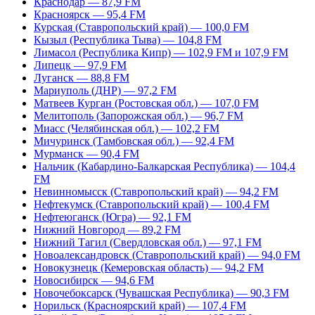
Краснодар — 87,9 FM
Красноярск — 95,4 FM
Курская (Ставропольский край) — 100,0 FM
Кызыл (Республика Тыва) — 104,8 FM
Лимасол (Республика Кипр) — 102,9 FM и 107,9 FM
Липецк — 97,9 FM
Луганск — 88,8 FM
Мариуполь (ДНР) — 97,2 FM
Матвеев Курган (Ростовская обл.) — 107,0 FM
Мелитополь (Запорожская обл.) — 96,7 FM
Миасс (Челябинская обл.) — 102,2 FM
Мичуринск (Тамбовская обл.) — 92,4 FM
Мурманск — 90,4 FM
Нальчик (Кабардино-Балкарская Республика) — 104,4
FM
Невинномысск (Ставропольский край) — 94,2 FM
Нефтекумск (Ставропольский край) — 100,4 FM
Нефтеюганск (Югра) — 92,1 FM
Нижний Новгород — 89,2 FM
Нижний Тагил (Свердловская обл.) — 97,1 FM
Новоалександровск (Ставропольский край) — 94,0 FM
Новокузнецк (Кемеровская область) — 94,2 FM
Новосибирск — 94,6 FM
Новочебоксарск (Чувашская Республика) — 90,3 FM
Норильск (Красноярский край) — 107,4 FM