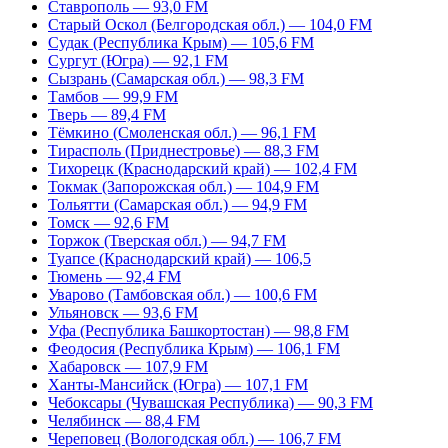
Ставрополь — 93,0 FM
Старый Оскол (Белгородская обл.) — 104,0 FM
Судак (Республика Крым) — 105,6 FM
Сургут (Югра) — 92,1 FM
Сызрань (Самарская обл.) — 98,3 FM
Тамбов — 99,9 FM
Тверь — 89,4 FM
Тёмкино (Смоленская обл.) — 96,1 FM
Тирасполь (Приднестровье) — 88,3 FM
Тихорецк (Краснодарский край) — 102,4 FM
Токмак (Запорожская обл.) — 104,9 FM
Тольятти (Самарская обл.) — 94,9 FM
Томск — 92,6 FM
Торжок (Тверская обл.) — 94,7 FM
Туапсе (Краснодарский край) — 106,5
Тюмень — 92,4 FM
Уварово (Тамбовская обл.) — 100,6 FM
Ульяновск — 93,6 FM
Уфа (Республика Башкортостан) — 98,8 FM
Феодосия (Республика Крым) — 106,1 FM
Хабаровск — 107,9 FM
Ханты-Мансийск (Югра) — 107,1 FM
Чебоксары (Чувашская Республика) — 90,3 FM
Челябинск — 88,4 FM
Череповец (Вологодская обл.) — 106,7 FM