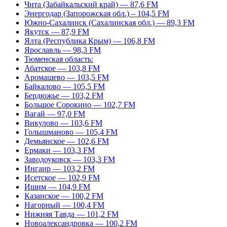
Чита (Забайкальский край) — 87,6 FM
Энергодар (Запорожская обл.) – 104,5 FM
Южно-Сахалинск (Сахалинская обл.) — 89,3 FM
Якутск — 87,9 FM
Ялта (Республика Крым) — 106,8 FM
Ярославль — 98,3 FM
Тюменская область:
Абатское — 103,8 FM
Аромашево — 103,5 FM
Байкалово — 105,5 FM
Бердюжье — 103,2 FM
Большое Сорокино — 102,7 FM
Вагай — 97,0 FM
Викулово — 103,6 FM
Голышманово — 105,4 FM
Демьянское — 102,6 FM
Ермаки — 103,3 FM
Заводоуковск — 103,3 FM
Ингаир — 103,2 FM
Исетское — 102,9 FM
Ишим — 104,9 FM
Казанское — 100,2 FM
Нагорный — 100,4 FM
Нижняя Тавда — 101,2 FM
Новоалександровка — 100,2 FM