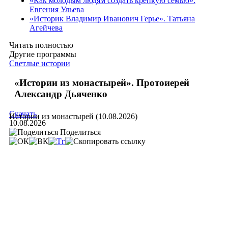
«Как молодым людям создать крепкую семью».
Евгения Ульева
«Историк Владимир Иванович Герье». Татьяна
Агейчева
Читать полностью
Другие программы
Светлые истории
«Истории из монастырей». Протоиерей
Александр Дьяченко
Скачать
Истории из монастырей (10.08.2026)
10.08.2026
Поделиться