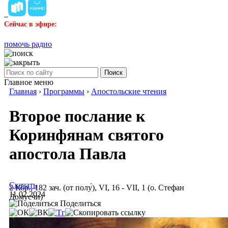
Сейчас в эфире:
помочь радио
Поиск
Главное меню
Главная
›
Программы
›
Апостольские чтения
Второе послание к
Коринфянам святого
апостола Павла
Скачать
2 Кор., 182 зач. (от полу́), VI, 16 - VII, 1 (о. Стефан
11.02.2024
Домусчи)
Поделиться