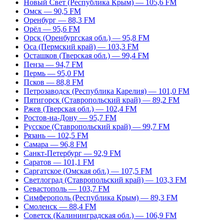
Новый Свет (Республика Крым) — 105,6 FM
Омск — 90,5 FM
Оренбург — 88,3 FM
Орёл — 95,6 FM
Орск (Оренбургская обл.) — 95,8 FM
Оса (Пермский край) — 103,3 FM
Осташков (Тверская обл.) — 99,4 FM
Пенза — 94,7 FM
Пермь — 95,0 FM
Псков — 88,8 FM
Петрозаводск (Республика Карелия) — 101,0 FM
Пятигорск (Ставропольский край) — 89,2 FM
Ржев (Тверская обл.) — 102,4 FM
Ростов-на-Дону — 95,7 FM
Русское (Ставропольский край) — 99,7 FM
Рязань — 102,5 FM
Самара — 96,8 FM
Санкт-Петербург — 92,9 FM
Саратов — 101,1 FM
Саргатское (Омская обл.) — 107,5 FM
Светлоград (Ставропольский край) — 103,3 FM
Севастополь — 103,7 FM
Симферополь (Республика Крым) — 89,3 FM
Смоленск — 88,4 FM
Советск (Калининградская обл.) — 106,9 FM