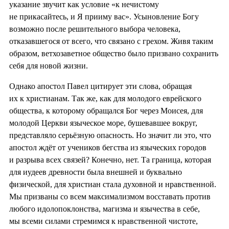
указание звучит как условие «к нечистому
не прикасайтесь, и Я прииму вас». Усыновление Богу
возможно после решительного выбора человека,
отказавшегося от всего, что связано с грехом. Живя таким
образом, ветхозаветное общество было призвано сохранить
себя для новой жизни.
Однако апостол Павел цитирует эти слова, обращая
их к христианам. Так же, как для молодого еврейского
общества, к которому обращался Бог через Моисея, для
молодой Церкви языческое море, бушевавшее вокруг,
представляло серьёзную опасность. Но значит ли это, что
апостол ждёт от учеников бегства из языческих городов
и разрыва всех связей? Конечно, нет. Та граница, которая
для иудеев древности была внешней и буквально
физической, для христиан стала духовной и нравственной.
Мы призваны со всем максимализмом восставать против
любого идолопоклонства, магизма и язычества в себе,
мы всеми силами стремимся к нравственной чистоте,