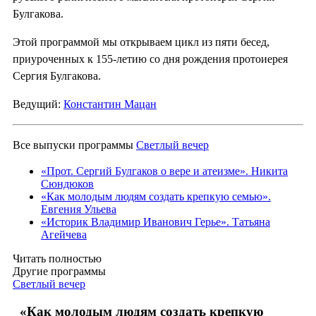
Булгакова.
Этой программой мы открываем цикл из пяти бесед,
приуроченных к 155-летию со дня рождения протоиерея
Сергия Булгакова.
Ведущий:
Константин Мацан
Все выпуски программы
Светлый вечер
«Прот. Сергий Булгаков о вере и атеизме». Никита
Сюндюков
«Как молодым людям создать крепкую семью».
Евгения Ульева
«Историк Владимир Иванович Герье». Татьяна
Агейчева
Читать полностью
Другие программы
Светлый вечер
«Как молодым людям создать крепкую