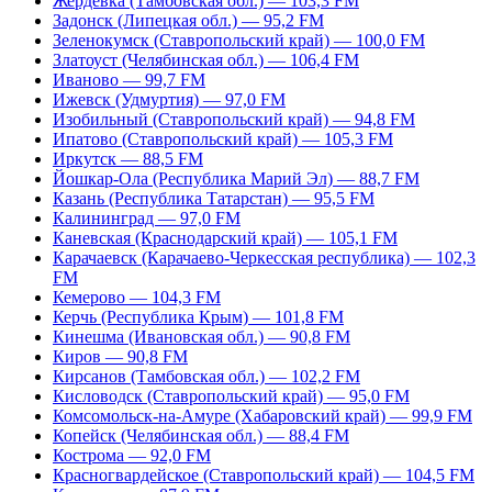
Жердевка (Тамбовская обл.) — 103,3 FM
Задонск (Липецкая обл.) — 95,2 FM
Зеленокумск (Ставропольский край) — 100,0 FM
Златоуст (Челябинская обл.) — 106,4 FM
Иваново — 99,7 FM
Ижевск (Удмуртия) — 97,0 FM
Изобильный (Ставропольский край) — 94,8 FM
Ипатово (Ставропольский край) — 105,3 FM
Иркутск — 88,5 FM
Йошкар-Ола (Республика Марий Эл) — 88,7 FM
Казань (Республика Татарстан) — 95,5 FM
Калининград — 97,0 FM
Каневская (Краснодарский край) — 105,1 FM
Карачаевск (Карачаево-Черкесская республика) — 102,3
FM
Кемерово — 104,3 FM
Керчь (Республика Крым) — 101,8 FM
Кинешма (Ивановская обл.) — 90,8 FM
Киров — 90,8 FM
Кирсанов (Тамбовская обл.) — 102,2 FM
Кисловодск (Ставропольский край) — 95,0 FM
Комсомольск-на-Амуре (Хабаровский край) — 99,9 FM
Копейск (Челябинская обл.) — 88,4 FM
Кострома — 92,0 FM
Красногвардейское (Ставропольский край) — 104,5 FM