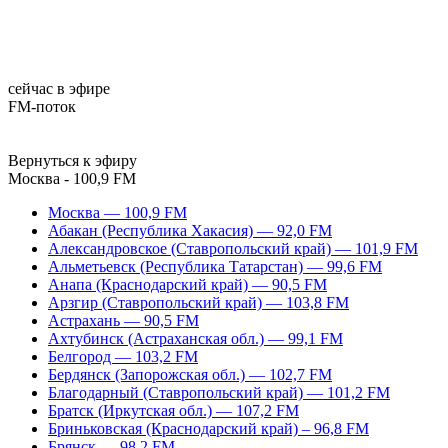
сейчас в эфире
FM-поток
Вернуться к эфиру
Москва - 100,9 FM
Москва — 100,9 FM
Абакан (Республика Хакасия) — 92,0 FM
Александровское (Ставропольский край) — 101,9 FM
Альметьевск (Республика Татарстан) — 99,6 FM
Анапа (Краснодарский край) — 90,5 FM
Арзгир (Ставропольский край) — 103,8 FM
Астрахань — 90,5 FM
Ахтубинск (Астраханская обл.) — 99,1 FM
Белгород — 103,2 FM
Бердянск (Запорожская обл.) — 102,7 FM
Благодарный (Ставропольский край) — 101,2 FM
Братск (Иркутская обл.) — 107,2 FM
Бриньковская (Краснодарский край) – 96,8 FM
Брянск — 98,2 FM