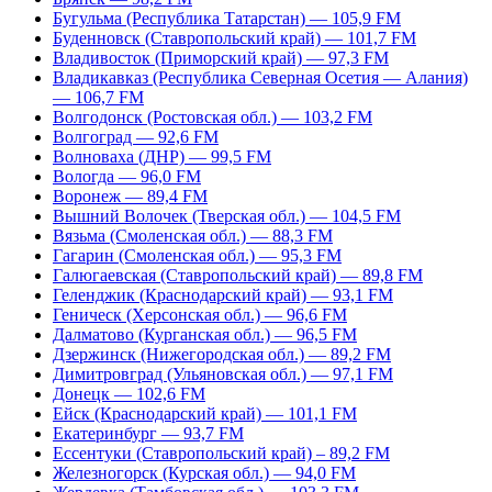
Бугульма (Республика Татарстан) — 105,9 FM
Буденновск (Ставропольский край) — 101,7 FM
Владивосток (Приморский край) — 97,3 FM
Владикавказ (Республика Северная Осетия — Алания)
— 106,7 FM
Волгодонск (Ростовская обл.) — 103,2 FM
Волгоград — 92,6 FM
Волноваха (ДНР) — 99,5 FM
Вологда — 96,0 FM
Воронеж — 89,4 FM
Вышний Волочек (Тверская обл.) — 104,5 FM
Вязьма (Смоленская обл.) — 88,3 FM
Гагарин (Смоленская обл.) — 95,3 FM
Галюгаевская (Ставропольский край) — 89,8 FM
Геленджик (Краснодарский край) — 93,1 FM
Геническ (Херсонская обл.) — 96,6 FM
Далматово (Курганская обл.) — 96,5 FM
Дзержинск (Нижегородская обл.) — 89,2 FM
Димитровград (Ульяновская обл.) — 97,1 FM
Донецк — 102,6 FM
Ейск (Краснодарский край) — 101,1 FM
Екатеринбург — 93,7 FM
Ессентуки (Ставропольский край) – 89,2 FM
Железногорск (Курская обл.) — 94,0 FM