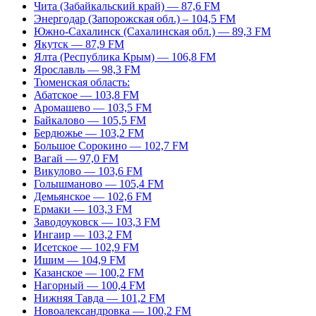
Чита (Забайкальский край) — 87,6 FM
Энергодар (Запорожская обл.) – 104,5 FM
Южно-Сахалинск (Сахалинская обл.) — 89,3 FM
Якутск — 87,9 FM
Ялта (Республика Крым) — 106,8 FM
Ярославль — 98,3 FM
Тюменская область:
Абатское — 103,8 FM
Аромашево — 103,5 FM
Байкалово — 105,5 FM
Бердюжье — 103,2 FM
Большое Сорокино — 102,7 FM
Вагай — 97,0 FM
Викулово — 103,6 FM
Голышманово — 105,4 FM
Демьянское — 102,6 FM
Ермаки — 103,3 FM
Заводоуковск — 103,3 FM
Ингаир — 103,2 FM
Исетское — 102,9 FM
Ишим — 104,9 FM
Казанское — 100,2 FM
Нагорный — 100,4 FM
Нижняя Тавда — 101,2 FM
Новоалександровка — 100,2 FM