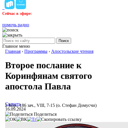
Сейчас в эфире:
помочь радио
Поиск
Главное меню
Главная
›
Программы
›
Апостольские чтения
Второе послание к
Коринфянам святого
апостола Павла
Скачать
2 Кор., 186 зач., VIII, 7-15 (о. Стефан Домусчи)
16.09.2024
Поделиться