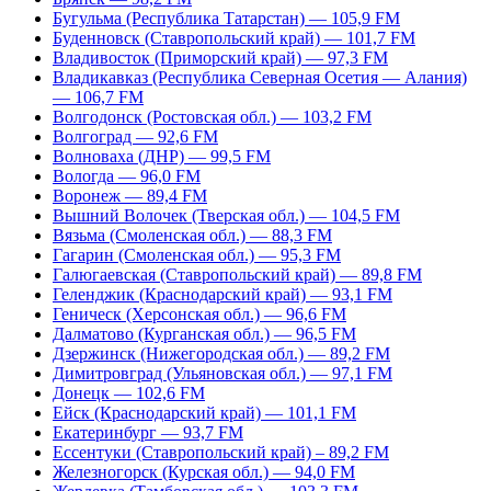
Бугульма (Республика Татарстан) — 105,9 FM
Буденновск (Ставропольский край) — 101,7 FM
Владивосток (Приморский край) — 97,3 FM
Владикавказ (Республика Северная Осетия — Алания)
— 106,7 FM
Волгодонск (Ростовская обл.) — 103,2 FM
Волгоград — 92,6 FM
Волноваха (ДНР) — 99,5 FM
Вологда — 96,0 FM
Воронеж — 89,4 FM
Вышний Волочек (Тверская обл.) — 104,5 FM
Вязьма (Смоленская обл.) — 88,3 FM
Гагарин (Смоленская обл.) — 95,3 FM
Галюгаевская (Ставропольский край) — 89,8 FM
Геленджик (Краснодарский край) — 93,1 FM
Геническ (Херсонская обл.) — 96,6 FM
Далматово (Курганская обл.) — 96,5 FM
Дзержинск (Нижегородская обл.) — 89,2 FM
Димитровград (Ульяновская обл.) — 97,1 FM
Донецк — 102,6 FM
Ейск (Краснодарский край) — 101,1 FM
Екатеринбург — 93,7 FM
Ессентуки (Ставропольский край) – 89,2 FM
Железногорск (Курская обл.) — 94,0 FM