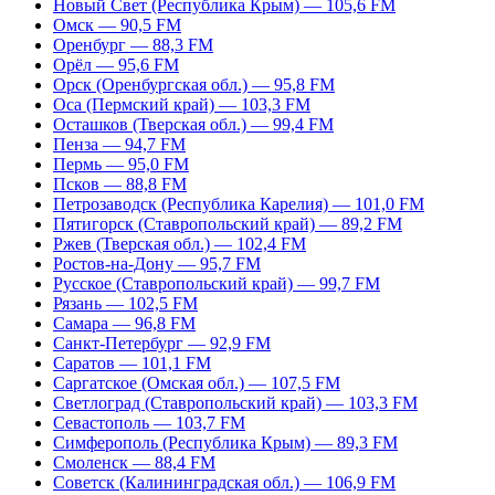
Новый Свет (Республика Крым) — 105,6 FM
Омск — 90,5 FM
Оренбург — 88,3 FM
Орёл — 95,6 FM
Орск (Оренбургская обл.) — 95,8 FM
Оса (Пермский край) — 103,3 FM
Осташков (Тверская обл.) — 99,4 FM
Пенза — 94,7 FM
Пермь — 95,0 FM
Псков — 88,8 FM
Петрозаводск (Республика Карелия) — 101,0 FM
Пятигорск (Ставропольский край) — 89,2 FM
Ржев (Тверская обл.) — 102,4 FM
Ростов-на-Дону — 95,7 FM
Русское (Ставропольский край) — 99,7 FM
Рязань — 102,5 FM
Самара — 96,8 FM
Санкт-Петербург — 92,9 FM
Саратов — 101,1 FM
Саргатское (Омская обл.) — 107,5 FM
Светлоград (Ставропольский край) — 103,3 FM
Севастополь — 103,7 FM
Симферополь (Республика Крым) — 89,3 FM
Смоленск — 88,4 FM
Советск (Калининградская обл.) — 106,9 FM