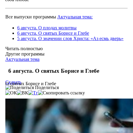
Все выпуски программы
Актуальная тема:
6 августа. О плодах молитвы
6 августа. О святых Борисе и Глебе
5 августа. О значении слов Христа: «Аз есмь дверь»
Читать полностью
Другие программы
Актуальная тема
6 августа. О святых Борисе и Глебе
Скачать
О святых Борисе и Глебе
Поделиться