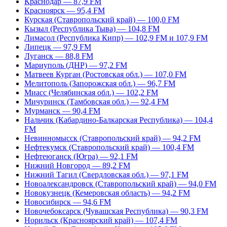
Краснодар — 87,9 FM
Красноярск — 95,4 FM
Курская (Ставропольский край) — 100,0 FM
Кызыл (Республика Тыва) — 104,8 FM
Лимасол (Республика Кипр) — 102,9 FM и 107,9 FM
Липецк — 97,9 FM
Луганск — 88,8 FM
Мариуполь (ДНР) — 97,2 FM
Матвеев Курган (Ростовская обл.) — 107,0 FM
Мелитополь (Запорожская обл.) — 96,7 FM
Миасс (Челябинская обл.) — 102,2 FM
Мичуринск (Тамбовская обл.) — 92,4 FM
Мурманск — 90,4 FM
Нальчик (Кабардино-Балкарская Республика) — 104,4
FM
Невинномысск (Ставропольский край) — 94,2 FM
Нефтекумск (Ставропольский край) — 100,4 FM
Нефтеюганск (Югра) — 92,1 FM
Нижний Новгород — 89,2 FM
Нижний Тагил (Свердловская обл.) — 97,1 FM
Новоалександровск (Ставропольский край) — 94,0 FM
Новокузнецк (Кемеровская область) — 94,2 FM
Новосибирск — 94,6 FM
Новочебоксарск (Чувашская Республика) — 90,3 FM
Норильск (Красноярский край) — 107,4 FM