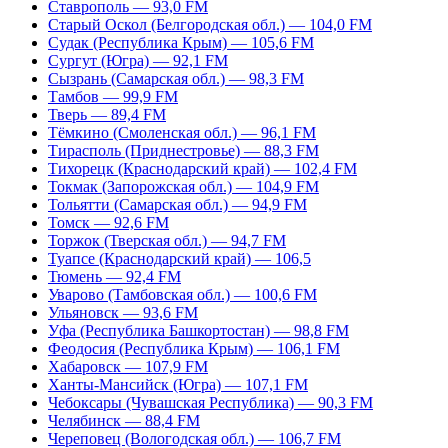
Ставрополь — 93,0 FM
Старый Оскол (Белгородская обл.) — 104,0 FM
Судак (Республика Крым) — 105,6 FM
Сургут (Югра) — 92,1 FM
Сызрань (Самарская обл.) — 98,3 FM
Тамбов — 99,9 FM
Тверь — 89,4 FM
Тёмкино (Смоленская обл.) — 96,1 FM
Тирасполь (Приднестровье) — 88,3 FM
Тихорецк (Краснодарский край) — 102,4 FM
Токмак (Запорожская обл.) — 104,9 FM
Тольятти (Самарская обл.) — 94,9 FM
Томск — 92,6 FM
Торжок (Тверская обл.) — 94,7 FM
Туапсе (Краснодарский край) — 106,5
Тюмень — 92,4 FM
Уварово (Тамбовская обл.) — 100,6 FM
Ульяновск — 93,6 FM
Уфа (Республика Башкортостан) — 98,8 FM
Феодосия (Республика Крым) — 106,1 FM
Хабаровск — 107,9 FM
Ханты-Мансийск (Югра) — 107,1 FM
Чебоксары (Чувашская Республика) — 90,3 FM
Челябинск — 88,4 FM
Череповец (Вологодская обл.) — 106,7 FM