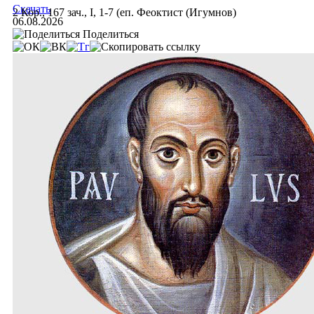
Скачать
2 Кор., 167 зач., I, 1-7 (еп. Феоктист (Игумнов)
06.08.2026
Поделиться