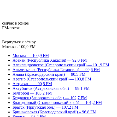
сейчас в эфире
FM-поток
Вернуться к эфиру
Москва - 100,9 FM
Москва — 100,9 FM
Абакан (Республика Хакасия) — 92,0 FM
Александровское (Ставропольский край) — 101,9 FM
Альметьевск (Республика Татарстан) — 99,6 FM
Анапа (Краснодарский край) — 90,5 FM
Арзгир (Ставропольский край) — 103,8 FM
Астрахань — 90,5 FM
Ахтубинск (Астраханская обл.) — 99,1 FM
Белгород — 103,2 FM
Бердянск (Запорожская обл.) — 102,7 FM
Благодарный (Ставропольский край) — 101,2 FM
Братск (Иркутская обл.) — 107,2 FM
Бриньковская (Краснодарский край) – 96,8 FM
Брянск — 98,2 FM