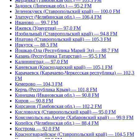
Жердевка (Тамбовская обл.) — 103,3 FM
Задонск (Липецкая обл.) — 95,2 FM
Зеленокумск (Ставропольский край) — 100,0 FM
Златоуст (Челябинская обл.) — 106,4 FM
Иваново — 99,7 FM
Ижевск (Удмуртия) — 97,0 FM
Изобильный (Ставропольский край) — 94,8 FM
Ипатово (Ставропольский край) — 105,3 FM
Иркутск — 88,5 FM
Йошкар-Ола (Республика Марий Эл) — 88,7 FM
Казань (Республика Татарстан) — 95,5 FM
Калининград — 97,0 FM
Каневская (Краснодарский край) — 105,1 FM
Карачаевск (Карачаево-Черкесская республика) — 102,3
FM
Кемерово — 104,3 FM
Керчь (Республика Крым) — 101,8 FM
Кинешма (Ивановская обл.) — 90,8 FM
Киров — 90,8 FM
Кирсанов (Тамбовская обл.) — 102,2 FM
Кисловодск (Ставропольский край) — 95,0 FM
Комсомольск-на-Амуре (Хабаровский край) — 99,9 FM
Копейск (Челябинская обл.) — 88,4 FM
Кострома — 92,0 FM
Красногвардейское (Ставропольский край) — 104,5 FM