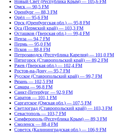
Новый Свет (Республика Крым) — 105,6 FM
Омск — 90,5 FM
Оренбург — 88,3 FM
Орёл — 95,6 FM
Орск (Оренбургская обл.) — 95,8 FM
Оса (Пермский край) — 103,3 FM
Осташков (Тверская обл.) — 99,4 FM
Пенза — 94,7 FM
Пермь — 95,0 FM
Псков — 88,8 FM
Петрозаводск (Республика Карелия) — 101,0 FM
Пятигорск (Ставропольский край) — 89,2 FM
Ржев (Тверская обл.) — 102,4 FM
Ростов-на-Дону — 95,7 FM
Русское (Ставропольский край) — 99,7 FM
Рязань — 102,5 FM
Самара — 96,8 FM
Санкт-Петербург — 92,9 FM
Саратов — 101,1 FM
Саргатское (Омская обл.) — 107,5 FM
Светлоград (Ставропольский край) — 103,3 FM
Севастополь — 103,7 FM
Симферополь (Республика Крым) — 89,3 FM
Смоленск — 88,4 FM
Советск (Калининградская обл.) — 106,9 FM