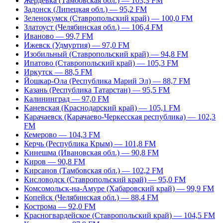
Жердевка (Тамбовская обл.) — 103,3 FM
Задонск (Липецкая обл.) — 95,2 FM
Зеленокумск (Ставропольский край) — 100,0 FM
Златоуст (Челябинская обл.) — 106,4 FM
Иваново — 99,7 FM
Ижевск (Удмуртия) — 97,0 FM
Изобильный (Ставропольский край) — 94,8 FM
Ипатово (Ставропольский край) — 105,3 FM
Иркутск — 88,5 FM
Йошкар-Ола (Республика Марий Эл) — 88,7 FM
Казань (Республика Татарстан) — 95,5 FM
Калининград — 97,0 FM
Каневская (Краснодарский край) — 105,1 FM
Карачаевск (Карачаево-Черкесская республика) — 102,3
FM
Кемерово — 104,3 FM
Керчь (Республика Крым) — 101,8 FM
Кинешма (Ивановская обл.) — 90,8 FM
Киров — 90,8 FM
Кирсанов (Тамбовская обл.) — 102,2 FM
Кисловодск (Ставропольский край) — 95,0 FM
Комсомольск-на-Амуре (Хабаровский край) — 99,9 FM
Копейск (Челябинская обл.) — 88,4 FM
Кострома — 92,0 FM
Красногвардейское (Ставропольский край) — 104,5 FM