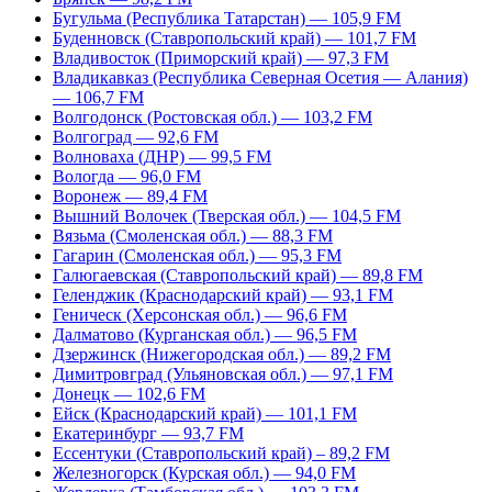
Бугульма (Республика Татарстан) — 105,9 FM
Буденновск (Ставропольский край) — 101,7 FM
Владивосток (Приморский край) — 97,3 FM
Владикавказ (Республика Северная Осетия — Алания)
— 106,7 FM
Волгодонск (Ростовская обл.) — 103,2 FM
Волгоград — 92,6 FM
Волноваха (ДНР) — 99,5 FM
Вологда — 96,0 FM
Воронеж — 89,4 FM
Вышний Волочек (Тверская обл.) — 104,5 FM
Вязьма (Смоленская обл.) — 88,3 FM
Гагарин (Смоленская обл.) — 95,3 FM
Галюгаевская (Ставропольский край) — 89,8 FM
Геленджик (Краснодарский край) — 93,1 FM
Геническ (Херсонская обл.) — 96,6 FM
Далматово (Курганская обл.) — 96,5 FM
Дзержинск (Нижегородская обл.) — 89,2 FM
Димитровград (Ульяновская обл.) — 97,1 FM
Донецк — 102,6 FM
Ейск (Краснодарский край) — 101,1 FM
Екатеринбург — 93,7 FM
Ессентуки (Ставропольский край) – 89,2 FM
Железногорск (Курская обл.) — 94,0 FM