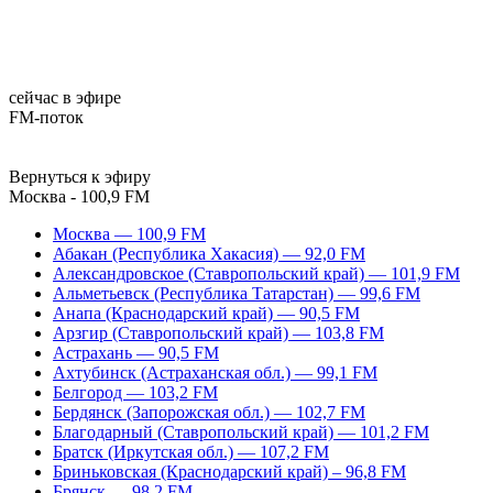
сейчас в эфире
FM-поток
Вернуться к эфиру
Москва - 100,9 FM
Москва — 100,9 FM
Абакан (Республика Хакасия) — 92,0 FM
Александровское (Ставропольский край) — 101,9 FM
Альметьевск (Республика Татарстан) — 99,6 FM
Анапа (Краснодарский край) — 90,5 FM
Арзгир (Ставропольский край) — 103,8 FM
Астрахань — 90,5 FM
Ахтубинск (Астраханская обл.) — 99,1 FM
Белгород — 103,2 FM
Бердянск (Запорожская обл.) — 102,7 FM
Благодарный (Ставропольский край) — 101,2 FM
Братск (Иркутская обл.) — 107,2 FM
Бриньковская (Краснодарский край) – 96,8 FM
Брянск — 98,2 FM