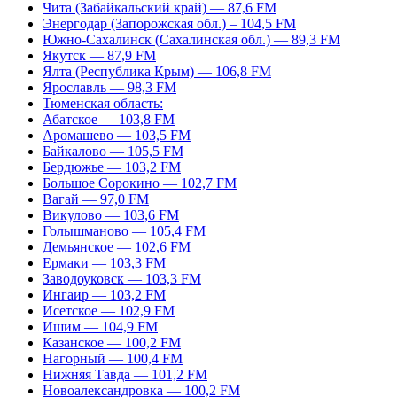
Чита (Забайкальский край) — 87,6 FM
Энергодар (Запорожская обл.) – 104,5 FM
Южно-Сахалинск (Сахалинская обл.) — 89,3 FM
Якутск — 87,9 FM
Ялта (Республика Крым) — 106,8 FM
Ярославль — 98,3 FM
Тюменская область:
Абатское — 103,8 FM
Аромашево — 103,5 FM
Байкалово — 105,5 FM
Бердюжье — 103,2 FM
Большое Сорокино — 102,7 FM
Вагай — 97,0 FM
Викулово — 103,6 FM
Голышманово — 105,4 FM
Демьянское — 102,6 FM
Ермаки — 103,3 FM
Заводоуковск — 103,3 FM
Ингаир — 103,2 FM
Исетское — 102,9 FM
Ишим — 104,9 FM
Казанское — 100,2 FM
Нагорный — 100,4 FM
Нижняя Тавда — 101,2 FM
Новоалександровка — 100,2 FM