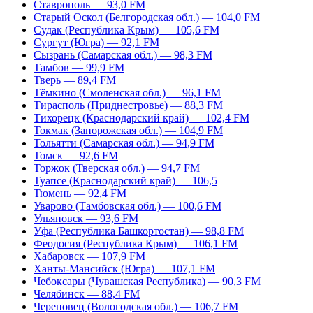
Ставрополь — 93,0 FM
Старый Оскол (Белгородская обл.) — 104,0 FM
Судак (Республика Крым) — 105,6 FM
Сургут (Югра) — 92,1 FM
Сызрань (Самарская обл.) — 98,3 FM
Тамбов — 99,9 FM
Тверь — 89,4 FM
Тёмкино (Смоленская обл.) — 96,1 FM
Тирасполь (Приднестровье) — 88,3 FM
Тихорецк (Краснодарский край) — 102,4 FM
Токмак (Запорожская обл.) — 104,9 FM
Тольятти (Самарская обл.) — 94,9 FM
Томск — 92,6 FM
Торжок (Тверская обл.) — 94,7 FM
Туапсе (Краснодарский край) — 106,5
Тюмень — 92,4 FM
Уварово (Тамбовская обл.) — 100,6 FM
Ульяновск — 93,6 FM
Уфа (Республика Башкортостан) — 98,8 FM
Феодосия (Республика Крым) — 106,1 FM
Хабаровск — 107,9 FM
Ханты-Мансийск (Югра) — 107,1 FM
Чебоксары (Чувашская Республика) — 90,3 FM
Челябинск — 88,4 FM
Череповец (Вологодская обл.) — 106,7 FM