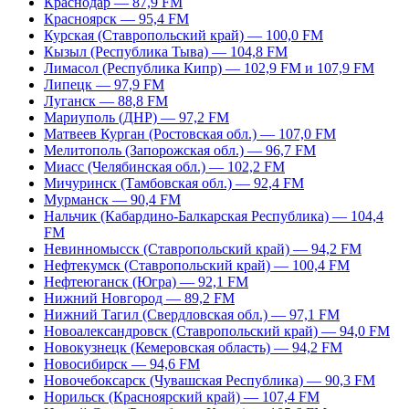
Краснодар — 87,9 FM
Красноярск — 95,4 FM
Курская (Ставропольский край) — 100,0 FM
Кызыл (Республика Тыва) — 104,8 FM
Лимасол (Республика Кипр) — 102,9 FM и 107,9 FM
Липецк — 97,9 FM
Луганск — 88,8 FM
Мариуполь (ДНР) — 97,2 FM
Матвеев Курган (Ростовская обл.) — 107,0 FM
Мелитополь (Запорожская обл.) — 96,7 FM
Миасс (Челябинская обл.) — 102,2 FM
Мичуринск (Тамбовская обл.) — 92,4 FM
Мурманск — 90,4 FM
Нальчик (Кабардино-Балкарская Республика) — 104,4
FM
Невинномысск (Ставропольский край) — 94,2 FM
Нефтекумск (Ставропольский край) — 100,4 FM
Нефтеюганск (Югра) — 92,1 FM
Нижний Новгород — 89,2 FM
Нижний Тагил (Свердловская обл.) — 97,1 FM
Новоалександровск (Ставропольский край) — 94,0 FM
Новокузнецк (Кемеровская область) — 94,2 FM
Новосибирск — 94,6 FM
Новочебоксарск (Чувашская Республика) — 90,3 FM
Норильск (Красноярский край) — 107,4 FM