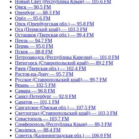
Новый Свет (Республика Крым) — 105,6 FM
Омск — 90,5 FM
Оренбург — 88,3 FM
Орёл — 95,6 FM
Орск (Оренбургская обл.) — 95,8 FM
Оса (Пермский край) — 103,3 FM
Осташков (Тверская обл.) — 99,4 FM
Пенза — 94,7 FM
Пермь — 95,0 FM
Псков — 88,8 FM
Петрозаводск (Республика Карелия) — 101,0 FM
Пятигорск (Ставропольский край) — 89,2 FM
Ржев (Тверская обл.) — 102,4 FM
Ростов-на-Дону — 95,7 FM
Русское (Ставропольский край) — 99,7 FM
Рязань — 102,5 FM
Самара — 96,8 FM
Санкт-Петербург — 92,9 FM
Саратов — 101,1 FM
Саргатское (Омская обл.) — 107,5 FM
Светлоград (Ставропольский край) — 103,3 FM
Севастополь — 103,7 FM
Симферополь (Республика Крым) — 89,3 FM
Смоленск — 88,4 FM
Советск (Калининградская обл.) — 106,9 FM