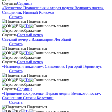
Слушать
Седмица
«Торжество Православия и вторая неделя Великого поста».
Священник Николай Конюхов
Скачать
Поделиться
Слушать
Светлый вечер
Светлый вечер с Владимиром Легойдой
Скачать
Поделиться
Слушать
Светлый вечер
«Исповедь и покаяние». Священник Григорий Геронимус
Скачать
Поделиться
Слушать
Седмица
«Прощеное воскресенье. Первая неделя Великого поста».
Священник Стахий Колотвин
Скачать
Поделиться