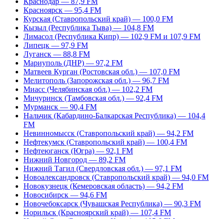
Краснодар — 87,9 FM
Красноярск — 95,4 FM
Курская (Ставропольский край) — 100,0 FM
Кызыл (Республика Тыва) — 104,8 FM
Лимасол (Республика Кипр) — 102,9 FM и 107,9 FM
Липецк — 97,9 FM
Луганск — 88,8 FM
Мариуполь (ДНР) — 97,2 FM
Матвеев Курган (Ростовская обл.) — 107,0 FM
Мелитополь (Запорожская обл.) — 96,7 FM
Миасс (Челябинская обл.) — 102,2 FM
Мичуринск (Тамбовская обл.) — 92,4 FM
Мурманск — 90,4 FM
Нальчик (Кабардино-Балкарская Республика) — 104,4
FM
Невинномысск (Ставропольский край) — 94,2 FM
Нефтекумск (Ставропольский край) — 100,4 FM
Нефтеюганск (Югра) — 92,1 FM
Нижний Новгород — 89,2 FM
Нижний Тагил (Свердловская обл.) — 97,1 FM
Новоалександровск (Ставропольский край) — 94,0 FM
Новокузнецк (Кемеровская область) — 94,2 FM
Новосибирск — 94,6 FM
Новочебоксарск (Чувашская Республика) — 90,3 FM
Норильск (Красноярский край) — 107,4 FM