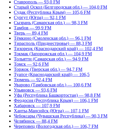
Ставрополь — 93,0 FM
Старый Оскол (Белгородская обл.) — 104,0 FM
Судак (Республика Крым) — 105,6 FM
Сургут (Югра) — 92,1 FM
Сызрань (Самарская обл.) — 98,3 FM
Тамбов — 99,9 FM
Тверь — 89,4 FM
Тёмкино (Смоленская обл.) — 96,1 FM
Тирасполь (Приднестровье) — 88,3 FM
Тихорецк (Краснодарский край) — 102,4 FM
Токмак (Запорожская обл.) — 104,9 FM
Тольятти (Самарская обл.) — 94,9 FM
Томск — 92,6 FM
Торжок (Тверская обл.) — 94,7 FM
Туапсе (Краснодарский край) — 106,5
Тюмень — 92,4 FM
Уварово (Тамбовская обл.) — 100,6 FM
Ульяновск — 93,6 FM
Уфа (Республика Башкортостан) — 98,8 FM
Феодосия (Республика Крым) — 106,1 FM
Хабаровск — 107,9 FM
Ханты-Мансийск (Югра) — 107,1 FM
Чебоксары (Чувашская Республика) — 90,3 FM
Челябинск — 88,4 FM
Череповец (Вологодская обл.) — 106,7 FM