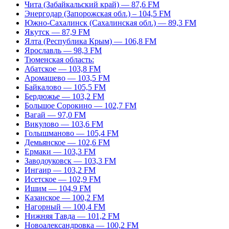
Чита (Забайкальский край) — 87,6 FM
Энергодар (Запорожская обл.) – 104,5 FM
Южно-Сахалинск (Сахалинская обл.) — 89,3 FM
Якутск — 87,9 FM
Ялта (Республика Крым) — 106,8 FM
Ярославль — 98,3 FM
Тюменская область:
Абатское — 103,8 FM
Аромашево — 103,5 FM
Байкалово — 105,5 FM
Бердюжье — 103,2 FM
Большое Сорокино — 102,7 FM
Вагай — 97,0 FM
Викулово — 103,6 FM
Голышманово — 105,4 FM
Демьянское — 102,6 FM
Ермаки — 103,3 FM
Заводоуковск — 103,3 FM
Ингаир — 103,2 FM
Исетское — 102,9 FM
Ишим — 104,9 FM
Казанское — 100,2 FM
Нагорный — 100,4 FM
Нижняя Тавда — 101,2 FM
Новоалександровка — 100,2 FM