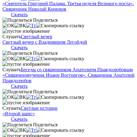
«Святитель Григорий Палама. Третья неделя Великого поста».
Священник Николай Конюхов
Скачать
Поделиться
Слушать
Светлый вечер
Светлый вечер с Владимиром Легойдой
Скачать
Поделиться
Слушать
Беседы со священником Анатолием Правдолюбовым
«Священномученик Иоанн Восторгов». Священник Анатолий
Правдолюбов
Скачать
Поделиться
Слушать
Светлые истории
«Второй шанс»
Скачать
Поделиться