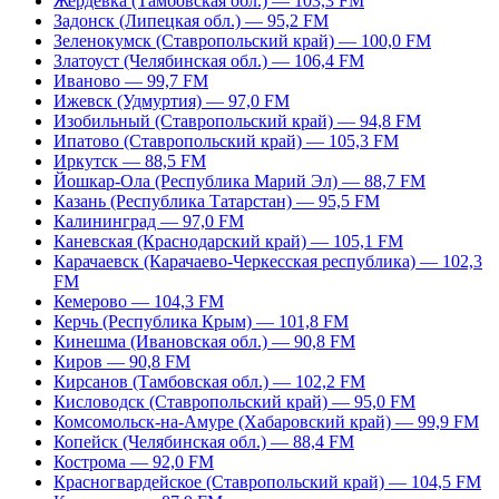
Жердевка (Тамбовская обл.) — 103,3 FM
Задонск (Липецкая обл.) — 95,2 FM
Зеленокумск (Ставропольский край) — 100,0 FM
Златоуст (Челябинская обл.) — 106,4 FM
Иваново — 99,7 FM
Ижевск (Удмуртия) — 97,0 FM
Изобильный (Ставропольский край) — 94,8 FM
Ипатово (Ставропольский край) — 105,3 FM
Иркутск — 88,5 FM
Йошкар-Ола (Республика Марий Эл) — 88,7 FM
Казань (Республика Татарстан) — 95,5 FM
Калининград — 97,0 FM
Каневская (Краснодарский край) — 105,1 FM
Карачаевск (Карачаево-Черкесская республика) — 102,3
FM
Кемерово — 104,3 FM
Керчь (Республика Крым) — 101,8 FM
Кинешма (Ивановская обл.) — 90,8 FM
Киров — 90,8 FM
Кирсанов (Тамбовская обл.) — 102,2 FM
Кисловодск (Ставропольский край) — 95,0 FM
Комсомольск-на-Амуре (Хабаровский край) — 99,9 FM
Копейск (Челябинская обл.) — 88,4 FM
Кострома — 92,0 FM
Красногвардейское (Ставропольский край) — 104,5 FM