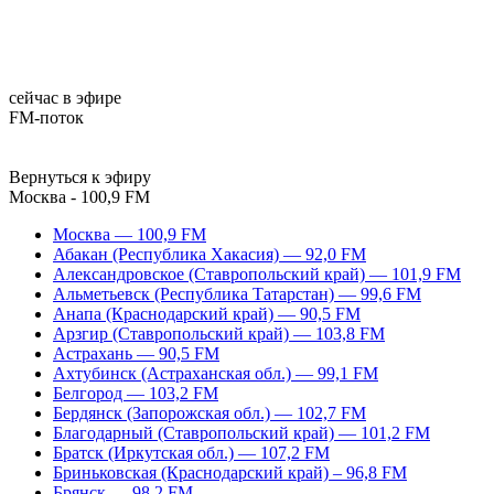
сейчас в эфире
FM-поток
Вернуться к эфиру
Москва - 100,9 FM
Москва — 100,9 FM
Абакан (Республика Хакасия) — 92,0 FM
Александровское (Ставропольский край) — 101,9 FM
Альметьевск (Республика Татарстан) — 99,6 FM
Анапа (Краснодарский край) — 90,5 FM
Арзгир (Ставропольский край) — 103,8 FM
Астрахань — 90,5 FM
Ахтубинск (Астраханская обл.) — 99,1 FM
Белгород — 103,2 FM
Бердянск (Запорожская обл.) — 102,7 FM
Благодарный (Ставропольский край) — 101,2 FM
Братск (Иркутская обл.) — 107,2 FM
Бриньковская (Краснодарский край) – 96,8 FM
Брянск — 98,2 FM