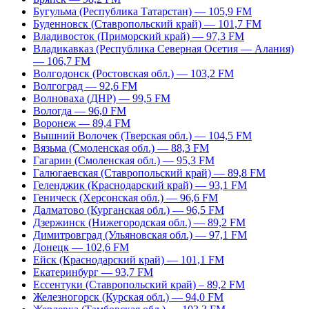
Бугульма (Республика Татарстан) — 105,9 FM
Буденновск (Ставропольский край) — 101,7 FM
Владивосток (Приморский край) — 97,3 FM
Владикавказ (Республика Северная Осетия — Алания)
— 106,7 FM
Волгодонск (Ростовская обл.) — 103,2 FM
Волгоград — 92,6 FM
Волноваха (ДНР) — 99,5 FM
Вологда — 96,0 FM
Воронеж — 89,4 FM
Вышний Волочек (Тверская обл.) — 104,5 FM
Вязьма (Смоленская обл.) — 88,3 FM
Гагарин (Смоленская обл.) — 95,3 FM
Галюгаевская (Ставропольский край) — 89,8 FM
Геленджик (Краснодарский край) — 93,1 FM
Геническ (Херсонская обл.) — 96,6 FM
Далматово (Курганская обл.) — 96,5 FM
Дзержинск (Нижегородская обл.) — 89,2 FM
Димитровград (Ульяновская обл.) — 97,1 FM
Донецк — 102,6 FM
Ейск (Краснодарский край) — 101,1 FM
Екатеринбург — 93,7 FM
Ессентуки (Ставропольский край) – 89,2 FM
Железногорск (Курская обл.) — 94,0 FM