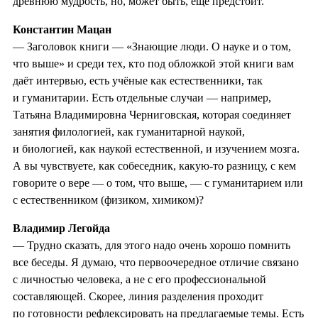
древнюю мудрость, но, может быть, ещё предстоит.
Константин Мацан
— Заголовок книги — «Знающие люди. О науке и о том,
что выше» и среди тех, кто под обложкой этой книги вам
даёт интервью, есть учёные как естественники, так
и гуманитарии. Есть отдельные случаи — например,
Татьяна Владимировна Черниговская, которая соединяет
занятия филологией, как гуманитарной наукой,
и биологией, как наукой естественной, и изучением мозга.
А вы чувствуете, как собеседник, какую-то разницу, с кем
говорите о вере — о том, что выше, — с гуманитарием или
с естественником (физиком, химиком)?
Владимир Легойда
— Трудно сказать, для этого надо очень хорошо помнить
все беседы. Я думаю, что первоочередное отличие связано
с личностью человека, а не с его профессиональной
составляющей. Скорее, линия разделения проходит
по готовности рефлексировать на предлагаемые темы. Есть