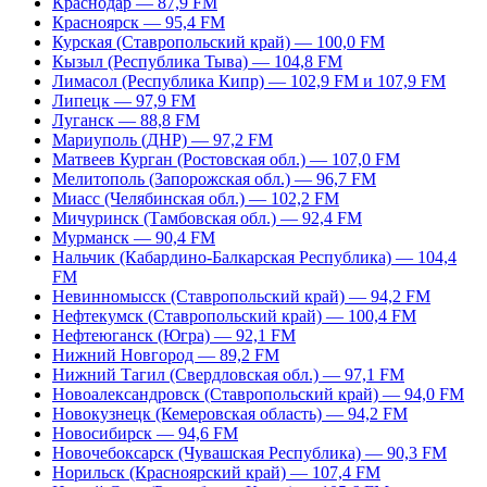
Краснодар — 87,9 FM
Красноярск — 95,4 FM
Курская (Ставропольский край) — 100,0 FM
Кызыл (Республика Тыва) — 104,8 FM
Лимасол (Республика Кипр) — 102,9 FM и 107,9 FM
Липецк — 97,9 FM
Луганск — 88,8 FM
Мариуполь (ДНР) — 97,2 FM
Матвеев Курган (Ростовская обл.) — 107,0 FM
Мелитополь (Запорожская обл.) — 96,7 FM
Миасс (Челябинская обл.) — 102,2 FM
Мичуринск (Тамбовская обл.) — 92,4 FM
Мурманск — 90,4 FM
Нальчик (Кабардино-Балкарская Республика) — 104,4
FM
Невинномысск (Ставропольский край) — 94,2 FM
Нефтекумск (Ставропольский край) — 100,4 FM
Нефтеюганск (Югра) — 92,1 FM
Нижний Новгород — 89,2 FM
Нижний Тагил (Свердловская обл.) — 97,1 FM
Новоалександровск (Ставропольский край) — 94,0 FM
Новокузнецк (Кемеровская область) — 94,2 FM
Новосибирск — 94,6 FM
Новочебоксарск (Чувашская Республика) — 90,3 FM
Норильск (Красноярский край) — 107,4 FM