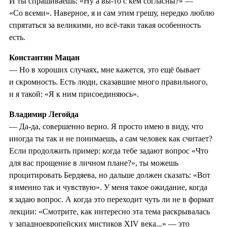
И ты спрашиваешь: «Ну а вы-то с кем согласны?» —
«Со всеми». Наверное, я и сам этим грешу, нередко люблю
спрятаться за великими, но всё-таки такая особенность
есть.
Константин Мацан
— Но в хороших случаях, мне кажется, это ещё бывает
и скромность. Есть люди, сказавшие много правильного,
и я такой: «Я к ним присоединяюсь».
Владимир Легойда
— Да-да, совершенно верно. Я просто имею в виду, что
иногда ты так и не понимаешь, а сам человек как считает?
Если продолжить пример: когда тебе задают вопрос «Что
для вас прощение в личном плане?», ты можешь
процитировать Бердяева, но дальше должен сказать: «Вот
я именно так и чувствую». У меня такое ожидание, когда
я задаю вопрос. А когда это переходит чуть ли не в формат
лекции: «Смотрите, как интересно эта тема раскрывалась
у западноевропейских мистиков XIV века...» — это