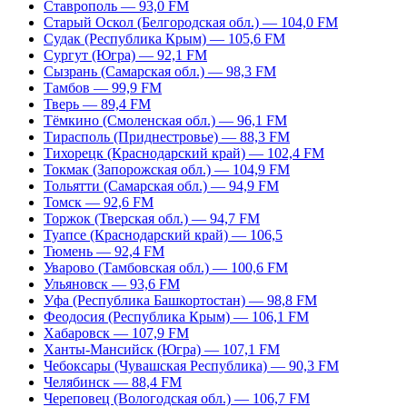
Ставрополь — 93,0 FM
Старый Оскол (Белгородская обл.) — 104,0 FM
Судак (Республика Крым) — 105,6 FM
Сургут (Югра) — 92,1 FM
Сызрань (Самарская обл.) — 98,3 FM
Тамбов — 99,9 FM
Тверь — 89,4 FM
Тёмкино (Смоленская обл.) — 96,1 FM
Тирасполь (Приднестровье) — 88,3 FM
Тихорецк (Краснодарский край) — 102,4 FM
Токмак (Запорожская обл.) — 104,9 FM
Тольятти (Самарская обл.) — 94,9 FM
Томск — 92,6 FM
Торжок (Тверская обл.) — 94,7 FM
Туапсе (Краснодарский край) — 106,5
Тюмень — 92,4 FM
Уварово (Тамбовская обл.) — 100,6 FM
Ульяновск — 93,6 FM
Уфа (Республика Башкортостан) — 98,8 FM
Феодосия (Республика Крым) — 106,1 FM
Хабаровск — 107,9 FM
Ханты-Мансийск (Югра) — 107,1 FM
Чебоксары (Чувашская Республика) — 90,3 FM
Челябинск — 88,4 FM
Череповец (Вологодская обл.) — 106,7 FM