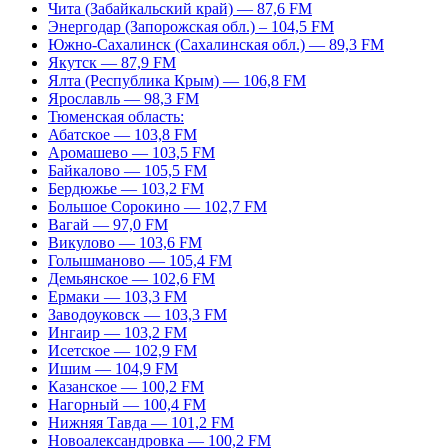
Чита (Забайкальский край) — 87,6 FM
Энергодар (Запорожская обл.) – 104,5 FM
Южно-Сахалинск (Сахалинская обл.) — 89,3 FM
Якутск — 87,9 FM
Ялта (Республика Крым) — 106,8 FM
Ярославль — 98,3 FM
Тюменская область:
Абатское — 103,8 FM
Аромашево — 103,5 FM
Байкалово — 105,5 FM
Бердюжье — 103,2 FM
Большое Сорокино — 102,7 FM
Вагай — 97,0 FM
Викулово — 103,6 FM
Голышманово — 105,4 FM
Демьянское — 102,6 FM
Ермаки — 103,3 FM
Заводоуковск — 103,3 FM
Ингаир — 103,2 FM
Исетское — 102,9 FM
Ишим — 104,9 FM
Казанское — 100,2 FM
Нагорный — 100,4 FM
Нижняя Тавда — 101,2 FM
Новоалександровка — 100,2 FM