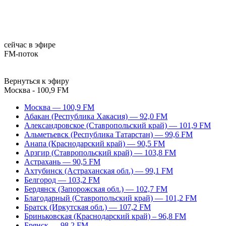
сейчас в эфире
FM-поток
Вернуться к эфиру
Москва - 100,9 FM
Москва — 100,9 FM
Абакан (Республика Хакасия) — 92,0 FM
Александровское (Ставропольский край) — 101,9 FM
Альметьевск (Республика Татарстан) — 99,6 FM
Анапа (Краснодарский край) — 90,5 FM
Арзгир (Ставропольский край) — 103,8 FM
Астрахань — 90,5 FM
Ахтубинск (Астраханская обл.) — 99,1 FM
Белгород — 103,2 FM
Бердянск (Запорожская обл.) — 102,7 FM
Благодарный (Ставропольский край) — 101,2 FM
Братск (Иркутская обл.) — 107,2 FM
Бриньковская (Краснодарский край) – 96,8 FM
Брянск — 98,2 FM