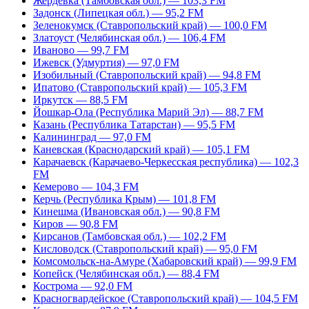
Жердевка (Тамбовская обл.) — 103,3 FM
Задонск (Липецкая обл.) — 95,2 FM
Зеленокумск (Ставропольский край) — 100,0 FM
Златоуст (Челябинская обл.) — 106,4 FM
Иваново — 99,7 FM
Ижевск (Удмуртия) — 97,0 FM
Изобильный (Ставропольский край) — 94,8 FM
Ипатово (Ставропольский край) — 105,3 FM
Иркутск — 88,5 FM
Йошкар-Ола (Республика Марий Эл) — 88,7 FM
Казань (Республика Татарстан) — 95,5 FM
Калининград — 97,0 FM
Каневская (Краснодарский край) — 105,1 FM
Карачаевск (Карачаево-Черкесская республика) — 102,3
FM
Кемерово — 104,3 FM
Керчь (Республика Крым) — 101,8 FM
Кинешма (Ивановская обл.) — 90,8 FM
Киров — 90,8 FM
Кирсанов (Тамбовская обл.) — 102,2 FM
Кисловодск (Ставропольский край) — 95,0 FM
Комсомольск-на-Амуре (Хабаровский край) — 99,9 FM
Копейск (Челябинская обл.) — 88,4 FM
Кострома — 92,0 FM
Красногвардейское (Ставропольский край) — 104,5 FM