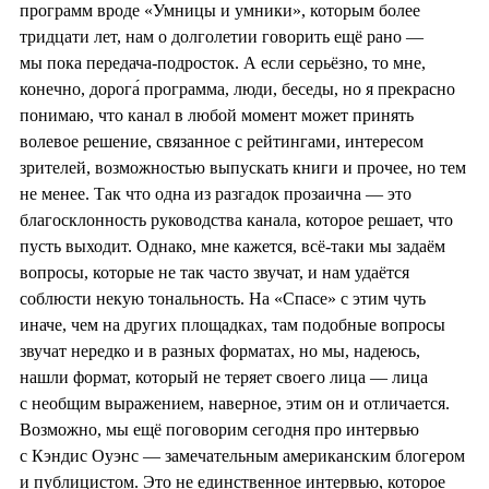
программ вроде «Умницы и умники», которым более
тридцати лет, нам о долголетии говорить ещё рано —
мы пока передача-подросток. А если серьёзно, то мне,
конечно, дорога́ программа, люди, беседы, но я прекрасно
понимаю, что канал в любой момент может принять
волевое решение, связанное с рейтингами, интересом
зрителей, возможностью выпускать книги и прочее, но тем
не менее. Так что одна из разгадок прозаична — это
благосклонность руководства канала, которое решает, что
пусть выходит. Однако, мне кажется, всё-таки мы задаём
вопросы, которые не так часто звучат, и нам удаётся
соблюсти некую тональность. На «Спасе» с этим чуть
иначе, чем на других площадках, там подобные вопросы
звучат нередко и в разных форматах, но мы, надеюсь,
нашли формат, который не теряет своего лица — лица
с необщим выражением, наверное, этим он и отличается.
Возможно, мы ещё поговорим сегодня про интервью
с Кэндис Оуэнс — замечательным американским блогером
и публицистом. Это не единственное интервью, которое