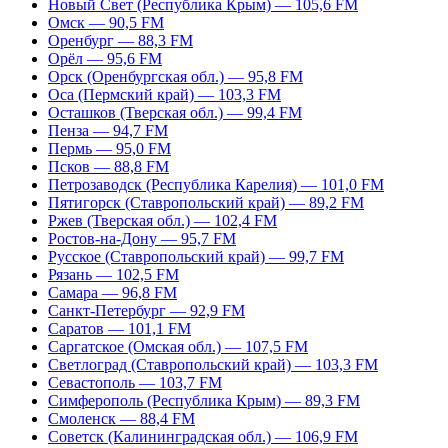
Новый Свет (Республика Крым) — 105,6 FM
Омск — 90,5 FM
Оренбург — 88,3 FM
Орёл — 95,6 FM
Орск (Оренбургская обл.) — 95,8 FM
Оса (Пермский край) — 103,3 FM
Осташков (Тверская обл.) — 99,4 FM
Пенза — 94,7 FM
Пермь — 95,0 FM
Псков — 88,8 FM
Петрозаводск (Республика Карелия) — 101,0 FM
Пятигорск (Ставропольский край) — 89,2 FM
Ржев (Тверская обл.) — 102,4 FM
Ростов-на-Дону — 95,7 FM
Русское (Ставропольский край) — 99,7 FM
Рязань — 102,5 FM
Самара — 96,8 FM
Санкт-Петербург — 92,9 FM
Саратов — 101,1 FM
Саргатское (Омская обл.) — 107,5 FM
Светлоград (Ставропольский край) — 103,3 FM
Севастополь — 103,7 FM
Симферополь (Республика Крым) — 89,3 FM
Смоленск — 88,4 FM
Советск (Калининградская обл.) — 106,9 FM