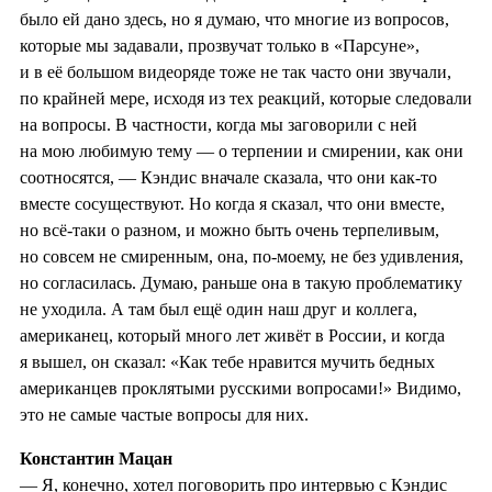
было ей дано здесь, но я думаю, что многие из вопросов,
которые мы задавали, прозвучат только в «Парсуне»,
и в её большом видеоряде тоже не так часто они звучали,
по крайней мере, исходя из тех реакций, которые следовали
на вопросы. В частности, когда мы заговорили с ней
на мою любимую тему — о терпении и смирении, как они
соотносятся, — Кэндис вначале сказала, что они как-то
вместе сосуществуют. Но когда я сказал, что они вместе,
но всё-таки о разном, и можно быть очень терпеливым,
но совсем не смиренным, она, по-моему, не без удивления,
но согласилась. Думаю, раньше она в такую проблематику
не уходила. А там был ещё один наш друг и коллега,
американец, который много лет живёт в России, и когда
я вышел, он сказал: «Как тебе нравится мучить бедных
американцев проклятыми русскими вопросами!» Видимо,
это не самые частые вопросы для них.
Константин Мацан
— Я, конечно, хотел поговорить про интервью с Кэндис