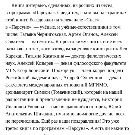
— Книга интервью, сделанных, выросших из бесед
в программе «Парсуна». Среди тех, с кем вы на страницах
этой книги беседовали на телеканале «Спас»
в «Парсуне», — учёные, и учёные-естественники в том
числе: Татьяна Черниговская, Артём Оганов, Алексей
Саватеев — математик. Я просто вижу список и не всех
называю, но тех, кого взглядом зацепляю: кинокритик Лев
Карахан, Татьяна Касаткина — доктор филологических
наук, Алексей Козырев — декан философского факультета
МГУ, Егор Борисович Прохорчук — член-корреспондент
Российской академии наук, Андрей Сушенцов — декан
факультета международных отношений МГИМО,
архимандрит Симеон (Томачинский), который на нашей
радиостанции в представлении не нуждается, Виктория
Ивановна Уколова — наш выдающийся историк, Юрий
Анатольевич Шичалин, ну и многие-многие другие, всех
не перечислишь. Ещё раз наши поздравления! Это уже
третья книга по программам «Парсуна». А есть ли какие-то