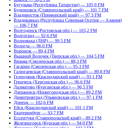
Бугульма (Республика Татарстан) — 105,9 FM
Буденновск (Ставропольский край) — 101,7 FM
Владивосток (Приморский край) — 97,3 FM
Владикавказ (Республика Северная Осетия — Алания)
— 106,7 FM
Волгодонск (Ростовская обл.) — 103,2 FM
Волгоград — 92,6 FM
Волноваха (ДНР) — 99,5 FM
Вологда — 96,0 FM
Воронеж — 89,4 FM
Вышний Волочек (Тверская обл.) — 104,5 FM
Вязьма (Смоленская обл.) — 88,3 FM
Гагарин (Смоленская обл.) — 95,3 FM
Галюгаевская (Ставропольский край) — 89,8 FM
Геленджик (Краснодарский край) — 93,1 FM
Геническ (Херсонская обл.) — 96,6 FM
Далматово (Курганская обл.) — 96,5 FM
Дзержинск (Нижегородская обл.) — 89,2 FM
Димитровград (Ульяновская обл.) — 97,1 FM
Донецк — 102,6 FM
Ейск (Краснодарский край) — 101,1 FM
Екатеринбург — 93,7 FM
Ессентуки (Ставропольский край) – 89,2 FM
Железногорск (Курская обл.) — 94,0 FM