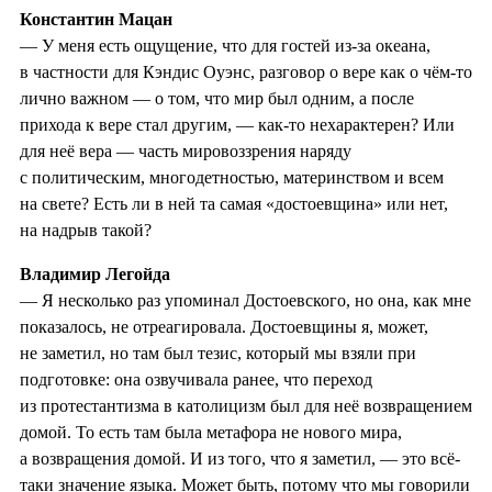
Константин Мацан
— У меня есть ощущение, что для гостей из-за океана,
в частности для Кэндис Оуэнс, разговор о вере как о чём-то
лично важном — о том, что мир был одним, а после
прихода к вере стал другим, — как-то нехарактерен? Или
для неё вера — часть мировоззрения наряду
с политическим, многодетностью, материнством и всем
на свете? Есть ли в ней та самая «достоевщина» или нет,
на надрыв такой?
Владимир Легойда
— Я несколько раз упоминал Достоевского, но она, как мне
показалось, не отреагировала. Достоевщины я, может,
не заметил, но там был тезис, который мы взяли при
подготовке: она озвучивала ранее, что переход
из протестантизма в католицизм был для неё возвращением
домой. То есть там была метафора не нового мира,
а возвращения домой. И из того, что я заметил, — это всё-
таки значение языка. Может быть, потому что мы говорили