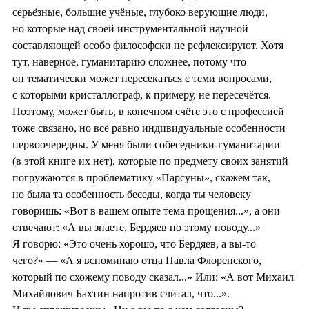
серьёзные, большие учёные, глубоко верующие люди,
но которые над своей инструментальной научной
составляющей особо философски не рефлексируют. Хотя
тут, наверное, гуманитарию сложнее, потому что
он тематически может пересекаться с теми вопросами,
с которыми кристаллограф, к примеру, не пересечётся.
Поэтому, может быть, в конечном счёте это с профессией
тоже связано, но всё равно индивидуальные особенности
первоочередны. У меня были собеседники-гуманитарии
(в этой книге их нет), которые по предмету своих занятий
погружаются в проблематику «Парсуны», скажем так,
но была та особенность беседы, когда ты человеку
говоришь: «Вот в вашем опыте тема прощения...», а они
отвечают: «А вы знаете, Бердяев по этому поводу...»
Я говорю: «Это очень хорошо, что Бердяев, а вы-то
чего?» — «А я вспоминаю отца Павла Флоренского,
который по схожему поводу сказал...» Или: «А вот Михаил
Михайлович Бахтин напротив считал, что...».