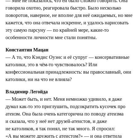
— Мне не показалось, что ей было сложно говорить. Она
говорила охотно, реагировала быстро. Было несколько
поворотов, наверное, не вполне для неё ожидаемых, но мне
кажется, что она отвечала искренне, и удалось нарисовать
эту самую парсуну — по крайней мере, какие-то
особенности личности мне стали понятны.
Константин Мацан
— А то, что Кэндис Оуэнс и её супруг — консервативные
католики, это в чём-то чувствовалось? Или
конфессиональная принадлежность: вы православный, они
католики, ни на что не влияла?
Владимир Легойда
— Может быть, и нет. Меня немножко удивило, я даже
думал как-то это приглушить, подсократить кусочек про
атеизм. Она была очень категорична по поводу атеизма
и сказала, что у неё нет друзей-атеистов, и даже
не католиков, я так понял, не так много. Я спросил:
«А вы можете дружить с атеистом?» — и она ответила