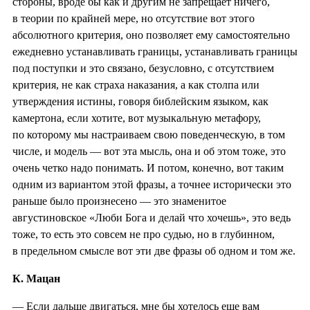
стороны, вроде бы как и другим не запрещает ничего,
в теории по крайней мере, но отсутствие вот этого
абсолютного критерия, оно позволяет ему самостоятельно
ежедневно устанавливать границы, устанавливать границы
под поступки и это связано, безусловно, с отсутствием
критерия, не как страха наказания, а как столпа или
утверждения истины, говоря библейским языком, как
камертона, если хотите, вот музыкальную метафору,
по которому мы настраиваем свою поведенческую, в том
числе, и модель — вот эта мысль, она и об этом тоже, это
очень четко надо понимать. И потом, конечно, вот таким
одним из вариантом этой фразы, а точнее исторически это
раньше было произнесено — это знаменитое
августиновское «Люби Бога и делай что хочешь», это ведь
тоже, то есть это совсем не про судью, но в глубинном,
в предельном смысле вот эти две фразы об одном и том же.
К. Мацан
— Если дальше двигаться, мне бы хотелось еще вам