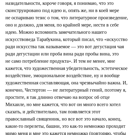
назидательности, короче говоря, я понимаю, что это
сконструировано под идею и, опять же, ни в коей мере
не оспариваю тезис о том, что литературное произведение,
оно и должно, для меня, по крайней мере, нести в себе
идею. Можно вспомнить замечательного нашего
искусствоведа Тарабукина, который писал, что «искусство
ради искусства так называемое — это вот дегустация чая
ради дегустации или проба вина ради пробы вина, это
не само потребление продукта». И тем не менее, мне
кажется, что
художественная убедительность, эстетическое
воздействие, эмоциональное воздействие
, ну и вообще
художественная составляющая, она чрезвычайно важна. И,
конечно, Честертон — не литературный гений, поэтому я,
простите, я так длинно отвечаю на вопрос об отце
Михаиле, но мне кажется, что вот он много всего хотел
сказать, и действительно, там появляется этот
православный священник, но все вот это начало, конец,
какие-то перелеты, башни, это как-то немножко проходит
мимо меня и мне это кажется немножко (повторяю, чтобы