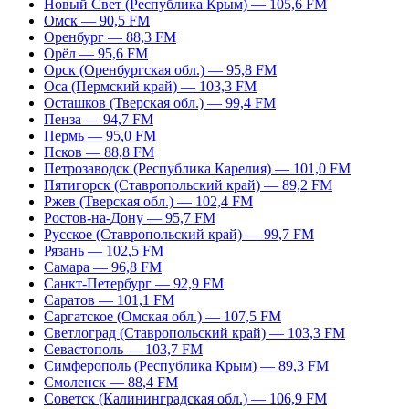
Новый Свет (Республика Крым) — 105,6 FM
Омск — 90,5 FM
Оренбург — 88,3 FM
Орёл — 95,6 FM
Орск (Оренбургская обл.) — 95,8 FM
Оса (Пермский край) — 103,3 FM
Осташков (Тверская обл.) — 99,4 FM
Пенза — 94,7 FM
Пермь — 95,0 FM
Псков — 88,8 FM
Петрозаводск (Республика Карелия) — 101,0 FM
Пятигорск (Ставропольский край) — 89,2 FM
Ржев (Тверская обл.) — 102,4 FM
Ростов-на-Дону — 95,7 FM
Русское (Ставропольский край) — 99,7 FM
Рязань — 102,5 FM
Самара — 96,8 FM
Санкт-Петербург — 92,9 FM
Саратов — 101,1 FM
Саргатское (Омская обл.) — 107,5 FM
Светлоград (Ставропольский край) — 103,3 FM
Севастополь — 103,7 FM
Симферополь (Республика Крым) — 89,3 FM
Смоленск — 88,4 FM
Советск (Калининградская обл.) — 106,9 FM