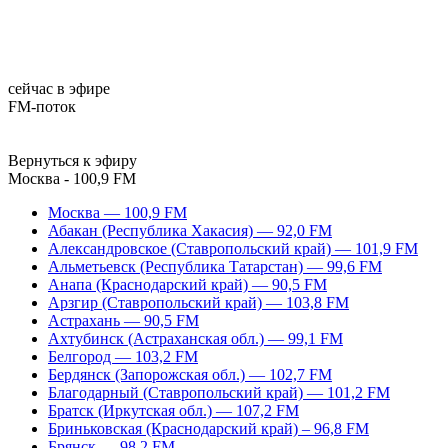
сейчас в эфире
FM-поток
Вернуться к эфиру
Москва - 100,9 FM
Москва — 100,9 FM
Абакан (Республика Хакасия) — 92,0 FM
Александровское (Ставропольский край) — 101,9 FM
Альметьевск (Республика Татарстан) — 99,6 FM
Анапа (Краснодарский край) — 90,5 FM
Арзгир (Ставропольский край) — 103,8 FM
Астрахань — 90,5 FM
Ахтубинск (Астраханская обл.) — 99,1 FM
Белгород — 103,2 FM
Бердянск (Запорожская обл.) — 102,7 FM
Благодарный (Ставропольский край) — 101,2 FM
Братск (Иркутская обл.) — 107,2 FM
Бриньковская (Краснодарский край) – 96,8 FM
Брянск — 98,2 FM