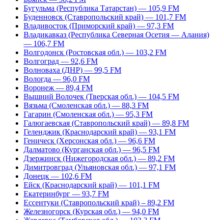
Бугульма (Республика Татарстан) — 105,9 FM
Буденновск (Ставропольский край) — 101,7 FM
Владивосток (Приморский край) — 97,3 FM
Владикавказ (Республика Северная Осетия — Алания)
— 106,7 FM
Волгодонск (Ростовская обл.) — 103,2 FM
Волгоград — 92,6 FM
Волноваха (ДНР) — 99,5 FM
Вологда — 96,0 FM
Воронеж — 89,4 FM
Вышний Волочек (Тверская обл.) — 104,5 FM
Вязьма (Смоленская обл.) — 88,3 FM
Гагарин (Смоленская обл.) — 95,3 FM
Галюгаевская (Ставропольский край) — 89,8 FM
Геленджик (Краснодарский край) — 93,1 FM
Геническ (Херсонская обл.) — 96,6 FM
Далматово (Курганская обл.) — 96,5 FM
Дзержинск (Нижегородская обл.) — 89,2 FM
Димитровград (Ульяновская обл.) — 97,1 FM
Донецк — 102,6 FM
Ейск (Краснодарский край) — 101,1 FM
Екатеринбург — 93,7 FM
Ессентуки (Ставропольский край) – 89,2 FM
Железногорск (Курская обл.) — 94,0 FM