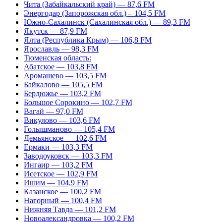
Чита (Забайкальский край) — 87,6 FM
Энергодар (Запорожская обл.) – 104,5 FM
Южно-Сахалинск (Сахалинская обл.) — 89,3 FM
Якутск — 87,9 FM
Ялта (Республика Крым) — 106,8 FM
Ярославль — 98,3 FM
Тюменская область:
Абатское — 103,8 FM
Аромашево — 103,5 FM
Байкалово — 105,5 FM
Бердюжье — 103,2 FM
Большое Сорокино — 102,7 FM
Вагай — 97,0 FM
Викулово — 103,6 FM
Голышманово — 105,4 FM
Демьянское — 102,6 FM
Ермаки — 103,3 FM
Заводоуковск — 103,3 FM
Ингаир — 103,2 FM
Исетское — 102,9 FM
Ишим — 104,9 FM
Казанское — 100,2 FM
Нагорный — 100,4 FM
Нижняя Тавда — 101,2 FM
Новоалександровка — 100,2 FM