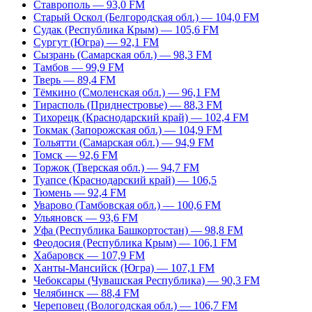
Ставрополь — 93,0 FM
Старый Оскол (Белгородская обл.) — 104,0 FM
Судак (Республика Крым) — 105,6 FM
Сургут (Югра) — 92,1 FM
Сызрань (Самарская обл.) — 98,3 FM
Тамбов — 99,9 FM
Тверь — 89,4 FM
Тёмкино (Смоленская обл.) — 96,1 FM
Тирасполь (Приднестровье) — 88,3 FM
Тихорецк (Краснодарский край) — 102,4 FM
Токмак (Запорожская обл.) — 104,9 FM
Тольятти (Самарская обл.) — 94,9 FM
Томск — 92,6 FM
Торжок (Тверская обл.) — 94,7 FM
Туапсе (Краснодарский край) — 106,5
Тюмень — 92,4 FM
Уварово (Тамбовская обл.) — 100,6 FM
Ульяновск — 93,6 FM
Уфа (Республика Башкортостан) — 98,8 FM
Феодосия (Республика Крым) — 106,1 FM
Хабаровск — 107,9 FM
Ханты-Мансийск (Югра) — 107,1 FM
Чебоксары (Чувашская Республика) — 90,3 FM
Челябинск — 88,4 FM
Череповец (Вологодская обл.) — 106,7 FM