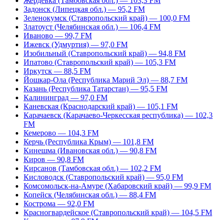
Жердевка (Тамбовская обл.) — 103,3 FM
Задонск (Липецкая обл.) — 95,2 FM
Зеленокумск (Ставропольский край) — 100,0 FM
Златоуст (Челябинская обл.) — 106,4 FM
Иваново — 99,7 FM
Ижевск (Удмуртия) — 97,0 FM
Изобильный (Ставропольский край) — 94,8 FM
Ипатово (Ставропольский край) — 105,3 FM
Иркутск — 88,5 FM
Йошкар-Ола (Республика Марий Эл) — 88,7 FM
Казань (Республика Татарстан) — 95,5 FM
Калининград — 97,0 FM
Каневская (Краснодарский край) — 105,1 FM
Карачаевск (Карачаево-Черкесская республика) — 102,3
FM
Кемерово — 104,3 FM
Керчь (Республика Крым) — 101,8 FM
Кинешма (Ивановская обл.) — 90,8 FM
Киров — 90,8 FM
Кирсанов (Тамбовская обл.) — 102,2 FM
Кисловодск (Ставропольский край) — 95,0 FM
Комсомольск-на-Амуре (Хабаровский край) — 99,9 FM
Копейск (Челябинская обл.) — 88,4 FM
Кострома — 92,0 FM
Красногвардейское (Ставропольский край) — 104,5 FM