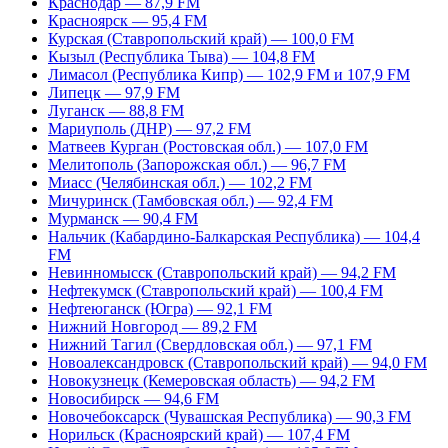
Краснодар — 87,9 FM
Красноярск — 95,4 FM
Курская (Ставропольский край) — 100,0 FM
Кызыл (Республика Тыва) — 104,8 FM
Лимасол (Республика Кипр) — 102,9 FM и 107,9 FM
Липецк — 97,9 FM
Луганск — 88,8 FM
Мариуполь (ДНР) — 97,2 FM
Матвеев Курган (Ростовская обл.) — 107,0 FM
Мелитополь (Запорожская обл.) — 96,7 FM
Миасс (Челябинская обл.) — 102,2 FM
Мичуринск (Тамбовская обл.) — 92,4 FM
Мурманск — 90,4 FM
Нальчик (Кабардино-Балкарская Республика) — 104,4
FM
Невинномысск (Ставропольский край) — 94,2 FM
Нефтекумск (Ставропольский край) — 100,4 FM
Нефтеюганск (Югра) — 92,1 FM
Нижний Новгород — 89,2 FM
Нижний Тагил (Свердловская обл.) — 97,1 FM
Новоалександровск (Ставропольский край) — 94,0 FM
Новокузнецк (Кемеровская область) — 94,2 FM
Новосибирск — 94,6 FM
Новочебоксарск (Чувашская Республика) — 90,3 FM
Норильск (Красноярский край) — 107,4 FM