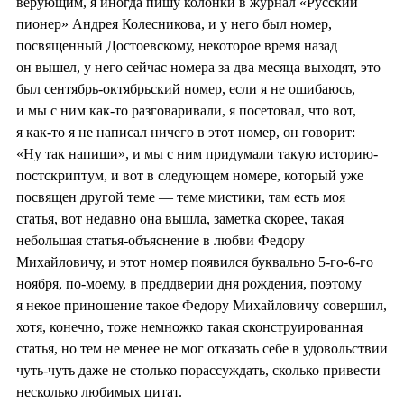
верующим, я иногда пишу колонки в журнал «Русский
пионер» Андрея Колесникова, и у него был номер,
посвященный Достоевскому, некоторое время назад
он вышел, у него сейчас номера за два месяца выходят, это
был сентябрь-октябрьский номер, если я не ошибаюсь,
и мы с ним как-то разговаривали, я посетовал, что вот,
я как-то я не написал ничего в этот номер, он говорит:
«Ну так напиши», и мы с ним придумали такую историю-
постскриптум, и вот в следующем номере, который уже
посвящен другой теме — теме мистики, там есть моя
статья, вот недавно она вышла, заметка скорее, такая
небольшая статья-объяснение в любви Федору
Михайловичу, и этот номер появился буквально 5-го-6-го
ноября, по-моему, в преддверии дня рождения, поэтому
я некое приношение такое Федору Михайловичу совершил,
хотя, конечно, тоже немножко такая сконструированная
статья, но тем не менее не мог отказать себе в удовольствии
чуть-чуть даже не столько порассуждать, сколько привести
несколько любимых цитат.