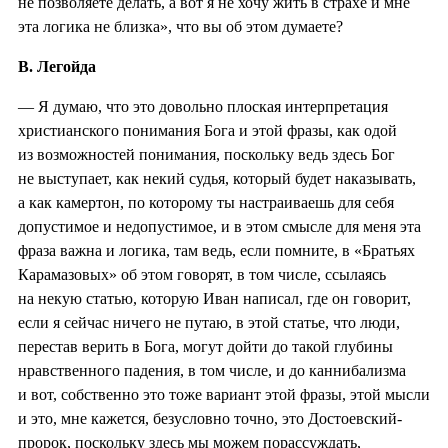
не позволяете делать, а вот я не хочу жить в страхе и мне
эта логика не близка», что вы об этом думаете?
В. Легойда
— Я думаю, что это довольно плоская интерпретация
христианского понимания Бога и этой фразы, как одой
из возможностей понимания, поскольку ведь здесь Бог
не выступает, как некий судья, который будет наказывать,
а как камертон, по которому ты настраиваешь для себя
допустимое и недопустимое, и в этом смысле для меня эта
фраза важна и логика, там ведь, если помните, в «Братьях
Карамазовых» об этом говорят, в том числе, ссылаясь
на некую статью, которую Иван написал, где он говорит,
если я сейчас ничего не путаю, в этой статье, что люди,
перестав верить в Бога, могут дойти до такой глубины
нравственного падения, в том числе, и до каннибализма
и вот, собственно это тоже вариант этой фразы, этой мысли
и это, мне кажется, безусловно точно, это Достоевский-
пророк, поскольку здесь мы можем порассуждать,