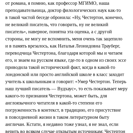
от романа, я помню, как профессор МГИМО, наша
преподавательница, доктор филологических наук как-то
в такой частой беседе обронила: «Ну, Честертон, конечно,
не великий писатель, что говорить, ну не великий
писатель», наверное, понятна эта оценка, а с другой
стороны, не могу не вспомнить, меня очень так зацепило
и в память врезалось, как Наталья Леонидовна Трауберг,
переводчица Честертона, благодаря которой мы и читаем
его, и знаем на русском языке, где-то в одном из своих эссе
приводила такой исторический факт, когда в какой-то
лондонской или просто английской школе в класс заходит
учитель к школьникам и говорит: «Умер Честертон. Теперь
наш лучший писатель — Вудхаус», то есть показывает меру
какого-то признания Честертона, может быть, для
англоязычного читателя в какой-то степени его
погруженность в контекст, в традицию, его присутствие
в повседневной жизни в таком литературном быту
англичан. Кстати, я недавно тоже узнал, я не знал, если
верить во всяком случае открытым источникам: Честертон