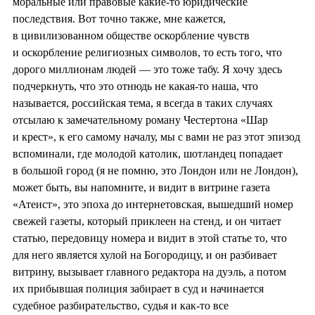
моральные или правовые какие-то юридические
последствия. Вот точно также, мне кажется,
в цивилизованном обществе оскорбление чувств
и оскорбление религиозных символов, то есть того, что
дорого миллионам людей — это тоже табу. Я хочу здесь
подчеркнуть, что это отнюдь не какая-то наша, что
называется, российская тема, я всегда в таких случаях
отсылаю к замечательному роману Честертона «Шар
и крест», к его самому началу, мы с вами не раз этот эпизод
вспоминали, где молодой католик, шотландец попадает
в большой город (я не помню, это Лондон или не Лондон),
может быть, вы напомните, и видит в витрине газета
«Атеист», это эпоха до интернетовская, вышедший номер
свежей газеты, который приклеен на стенд, и он читает
статью, передовицу номера и видит в этой статье то, что
для него является хулой на Богородицу, и он разбивает
витрину, вызывает главного редактора на дуэль, а потом
их прибывшая полиция забирает в суд и начинается
судебное разбирательство, судья и как-то все