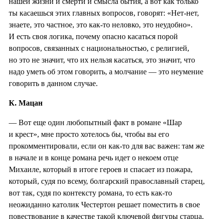
нашей жизни и смерти и смысла бытия, а вот как только
ты касаешься этих главных вопросов, говорят: «Нет-нет,
знаете, это частное, это как-то неловко, это неудобно».
И есть своя логика, почему опасно касаться порой
вопросов, связанных с национальностью, с религией,
но это не значит, что их нельзя касаться, это значит, что
надо уметь об этом говорить, а молчание — это неумение
говорить в данном случае.
К. Мацан
— Вот еще один любопытный факт в романе «Шар
и крест», мне просто хотелось бы, чтобы вы его
прокомментировали, если он как-то для вас важен: там же
в начале и в конце романа речь идет о некоем отце
Михаиле, который в итоге героев и спасает из пожара,
который, судя по всему, болгарский православный старец,
вот так, судя по контексту романа, то есть как-то
неожиданно католик Честертон решает поместить в свое
повествование в качестве такой ключевой фигуры старца,