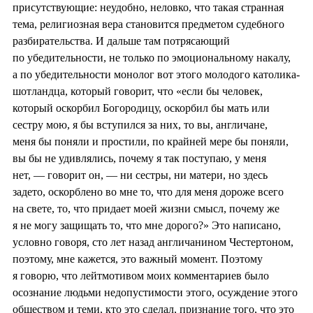
присутствующие: неудобно, неловко, что такая странная
тема, религиозная вера становится предметом судебного
разбирательства. И дальше там потрясающий
по убедительности, не только по эмоциональному накалу,
а по убедительности монолог вот этого молодого католика-
шотландца, который говорит, что «если бы человек,
который оскорбил Богородицу, оскорбил бы мать или
сестру мою, я бы вступился за них, то вы, англичане,
меня бы поняли и простили, по крайней мере бы поняли,
вы бы не удивлялись, почему я так поступаю, у меня
нет, — говорит он, — ни сестры, ни матери, но здесь
задето, оскорблено во мне то, что для меня дороже всего
на свете, то, что придает моей жизни смысл, почему же
я не могу защищать то, что мне дорого?» Это написано,
условно говоря, сто лет назад англичанином Честертоном,
поэтому, мне кажется, это важный момент. Поэтому
я говорю, что лейтмотивом моих комментариев было
осознание людьми недопустимости этого, осуждение этого
обществом и теми, кто это сделал, признание того, что это