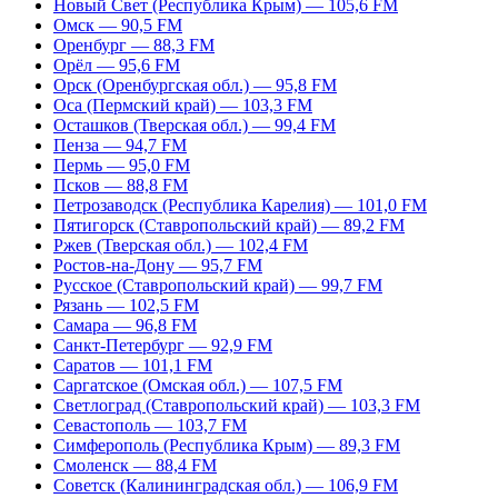
Новый Свет (Республика Крым) — 105,6 FM
Омск — 90,5 FM
Оренбург — 88,3 FM
Орёл — 95,6 FM
Орск (Оренбургская обл.) — 95,8 FM
Оса (Пермский край) — 103,3 FM
Осташков (Тверская обл.) — 99,4 FM
Пенза — 94,7 FM
Пермь — 95,0 FM
Псков — 88,8 FM
Петрозаводск (Республика Карелия) — 101,0 FM
Пятигорск (Ставропольский край) — 89,2 FM
Ржев (Тверская обл.) — 102,4 FM
Ростов-на-Дону — 95,7 FM
Русское (Ставропольский край) — 99,7 FM
Рязань — 102,5 FM
Самара — 96,8 FM
Санкт-Петербург — 92,9 FM
Саратов — 101,1 FM
Саргатское (Омская обл.) — 107,5 FM
Светлоград (Ставропольский край) — 103,3 FM
Севастополь — 103,7 FM
Симферополь (Республика Крым) — 89,3 FM
Смоленск — 88,4 FM
Советск (Калининградская обл.) — 106,9 FM