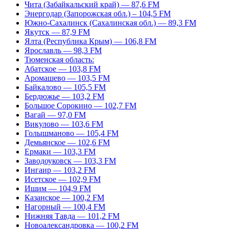
Чита (Забайкальский край) — 87,6 FM
Энергодар (Запорожская обл.) – 104,5 FM
Южно-Сахалинск (Сахалинская обл.) — 89,3 FM
Якутск — 87,9 FM
Ялта (Республика Крым) — 106,8 FM
Ярославль — 98,3 FM
Тюменская область:
Абатское — 103,8 FM
Аромашево — 103,5 FM
Байкалово — 105,5 FM
Бердюжье — 103,2 FM
Большое Сорокино — 102,7 FM
Вагай — 97,0 FM
Викулово — 103,6 FM
Голышманово — 105,4 FM
Демьянское — 102,6 FM
Ермаки — 103,3 FM
Заводоуковск — 103,3 FM
Ингаир — 103,2 FM
Исетское — 102,9 FM
Ишим — 104,9 FM
Казанское — 100,2 FM
Нагорный — 100,4 FM
Нижняя Тавда — 101,2 FM
Новоалександровка — 100,2 FM