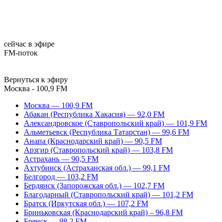
сейчас в эфире
FM-поток
Вернуться к эфиру
Москва - 100,9 FM
Москва — 100,9 FM
Абакан (Республика Хакасия) — 92,0 FM
Александровское (Ставропольский край) — 101,9 FM
Альметьевск (Республика Татарстан) — 99,6 FM
Анапа (Краснодарский край) — 90,5 FM
Арзгир (Ставропольский край) — 103,8 FM
Астрахань — 90,5 FM
Ахтубинск (Астраханская обл.) — 99,1 FM
Белгород — 103,2 FM
Бердянск (Запорожская обл.) — 102,7 FM
Благодарный (Ставропольский край) — 101,2 FM
Братск (Иркутская обл.) — 107,2 FM
Бриньковская (Краснодарский край) – 96,8 FM
Брянск — 98,2 FM