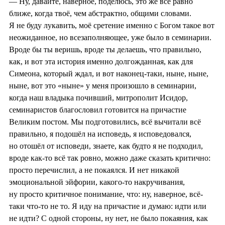
— Ну, давайте, наверное, поделюсь, это же всё равно
ближе, когда твоё, чем абстрактно, общими словами.
Я не буду лукавить, моё сретение именно с Богом такое вот
неожиданное, но всезаполняющее, уже было в семинарии.
Вроде бы ты веришь, вроде ты делаешь, что правильно,
как, и вот эта история именно долгожданная, как для
Симеона, который ждал, и вот наконец-таки, ныне, ныне,
ныне, вот это «ныне» у меня произошло в семинарии,
когда наш владыка почивший, митрополит Исидор,
семинаристов благословил готовится на причастие
Великим постом. Мы подготовились, всё вычитали всё
правильно, я подошёл на исповедь, я исповедовался,
но отошёл от исповеди, знаете, как будто я не подходил,
вроде как-то всё так ровно, можно даже сказать критично:
просто перечислил, а не покаялся. И нет никакой
эмоциональной эйфории, какого-то накручивания,
ну просто критичное понимание, что: ну, наверное, всё-
таки что-то не то. Я иду на причастие и думаю: идти или
не идти? С одной стороны, ну нет, не было покаяния, как