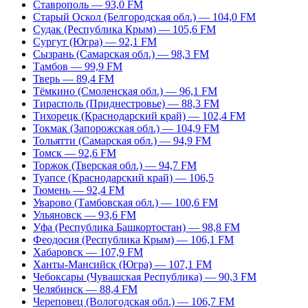
Ставрополь — 93,0 FM
Старый Оскол (Белгородская обл.) — 104,0 FM
Судак (Республика Крым) — 105,6 FM
Сургут (Югра) — 92,1 FM
Сызрань (Самарская обл.) — 98,3 FM
Тамбов — 99,9 FM
Тверь — 89,4 FM
Тёмкино (Смоленская обл.) — 96,1 FM
Тирасполь (Приднестровье) — 88,3 FM
Тихорецк (Краснодарский край) — 102,4 FM
Токмак (Запорожская обл.) — 104,9 FM
Тольятти (Самарская обл.) — 94,9 FM
Томск — 92,6 FM
Торжок (Тверская обл.) — 94,7 FM
Туапсе (Краснодарский край) — 106,5
Тюмень — 92,4 FM
Уварово (Тамбовская обл.) — 100,6 FM
Ульяновск — 93,6 FM
Уфа (Республика Башкортостан) — 98,8 FM
Феодосия (Республика Крым) — 106,1 FM
Хабаровск — 107,9 FM
Ханты-Мансийск (Югра) — 107,1 FM
Чебоксары (Чувашская Республика) — 90,3 FM
Челябинск — 88,4 FM
Череповец (Вологодская обл.) — 106,7 FM