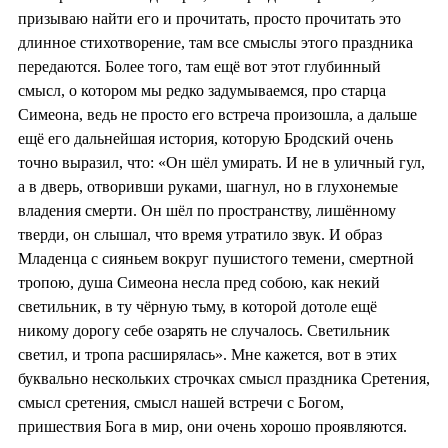
призываю найти его и прочитать, просто прочитать это
длинное стихотворение, там все смыслы этого праздника
передаются. Более того, там ещё вот этот глубинный
смысл, о котором мы редко задумываемся, про старца
Симеона, ведь не просто его встреча произошла, а дальше
ещё его дальнейшая история, которую Бродский очень
точно выразил, что: «Он шёл умирать. И не в уличный гул,
а в дверь, отворивши руками, шагнул, но в глухонемые
владения смерти. Он шёл по пространству, лишённому
тверди, он слышал, что время утратило звук. И образ
Младенца с сияньем вокруг пушистого темени, смертной
тропою, душа Симеона несла пред собою, как некий
светильник, в ту чёрную тьму, в которой дотоле ещё
никому дорогу себе озарять не случалось. Светильник
светил, и тропа расширялась». Мне кажется, вот в этих
буквально нескольких строчках смысл праздника Сретения,
смысл сретения, смысл нашей встречи с Богом,
пришествия Бога в мир, они очень хорошо проявляются.