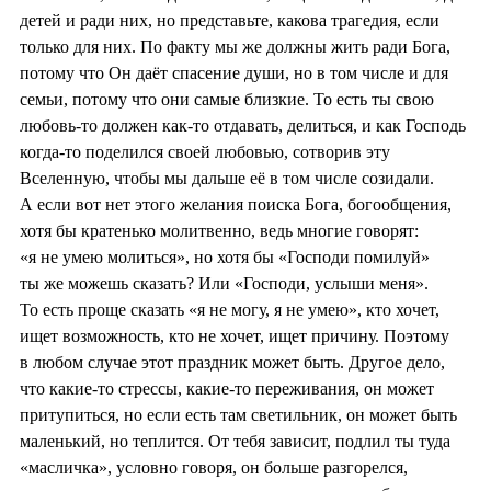
детей и ради них, но представьте, какова трагедия, если
только для них. По факту мы же должны жить ради Бога,
потому что Он даёт спасение души, но в том числе и для
семьи, потому что они самые близкие. То есть ты свою
любовь-то должен как-то отдавать, делиться, и как Господь
когда-то поделился своей любовью, сотворив эту
Вселенную, чтобы мы дальше её в том числе созидали.
А если вот нет этого желания поиска Бога, богообщения,
хотя бы кратенько молитвенно, ведь многие говорят:
«я не умею молиться», но хотя бы «Господи помилуй»
ты же можешь сказать? Или «Господи, услыши меня».
То есть проще сказать «я не могу, я не умею», кто хочет,
ищет возможность, кто не хочет, ищет причину. Поэтому
в любом случае этот праздник может быть. Другое дело,
что какие-то стрессы, какие-то переживания, он может
притупиться, но если есть там светильник, он может быть
маленький, но теплится. От тебя зависит, подлил ты туда
«масличка», условно говоря, он больше разгорелся,