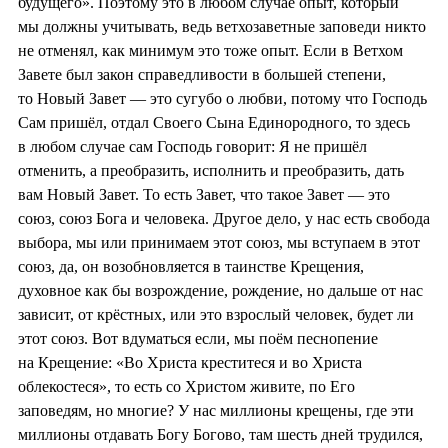
будущего». Поэтому это в любом случае опыт, который
мы должны учитывать, ведь ветхозаветные заповеди никто
не отменял, как минимум это тоже опыт. Если в Ветхом
Завете был закон справедливости в большей степени,
то Новый Завет — это сугубо о любви, потому что Господь
Сам пришёл, отдал Своего Сына Единородного, то здесь
в любом случае сам Господь говорит: Я не пришёл
отменить, а преобразить, исполнить и преобразить, дать
вам Новый Завет. То есть Завет, что такое Завет — это
союз, союз Бога и человека. Другое дело, у нас есть свобода
выбора, мы или принимаем этот союз, мы вступаем в этот
союз, да, он возобновляется в таинстве Крещения,
духовное как бы возрождение, рождение, но дальше от нас
зависит, от крёстных, или это взрослый человек, будет ли
этот союз. Вот вдуматься если, мы поём песнопение
на Крещение: «Во Христа креститеся и во Христа
облекостеся», то есть со Христом живите, по Его
заповедям, но многие? У нас миллионы крещены, где эти
миллионы отдавать Богу Богово, там шесть дней трудился,