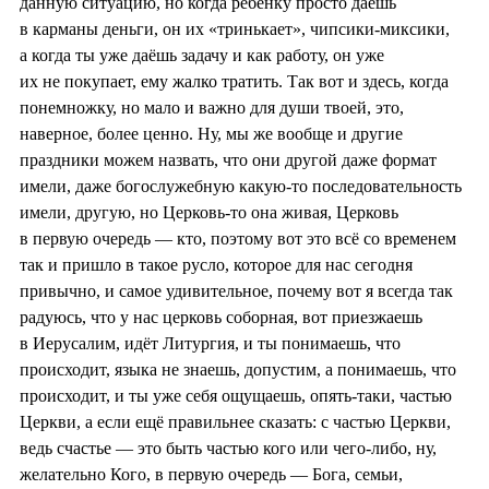
данную ситуацию, но когда ребёнку просто даёшь
в карманы деньги, он их «тринькает», чипсики-миксики,
а когда ты уже даёшь задачу и как работу, он уже
их не покупает, ему жалко тратить. Так вот и здесь, когда
понемножку, но мало и важно для души твоей, это,
наверное, более ценно. Ну, мы же вообще и другие
праздники можем назвать, что они другой даже формат
имели, даже богослужебную какую-то последовательность
имели, другую, но Церковь-то она живая, Церковь
в первую очередь — кто, поэтому вот это всё со временем
так и пришло в такое русло, которое для нас сегодня
привычно, и самое удивительное, почему вот я всегда так
радуюсь, что у нас церковь соборная, вот приезжаешь
в Иерусалим, идёт Литургия, и ты понимаешь, что
происходит, языка не знаешь, допустим, а понимаешь, что
происходит, и ты уже себя ощущаешь, опять-таки, частью
Церкви, а если ещё правильнее сказать: с частью Церкви,
ведь счастье — это быть частью кого или чего-либо, ну,
желательно Кого, в первую очередь — Бога, семьи,