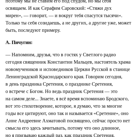
поэтому мы не ставим его под спудом, но мы себя
освящаем. И как Серафим Саровский: «Стяжи дух
мирен», — говорит, — и вокруг тебя спасутся тысячи«.
Только ты себя созидаешь, а не других, а другие уже, может
быть, последуют примеру.
А. Пичугин:
— Напомним, друзья, что в гостях у Светлого радио
сегодня священник Константин Мальцев, настоятель храма
новомучеников и исповедников Церкви Русской в станице
Ленинградской Краснодарского края. Говорим сегодня,
в день праздника Сретения, о празднике Сретения,
о встрече с Богом. Но ведь праздник Сретения — это
на самом деле... Знаете, я всё время вспоминаю Бродского,
вот это стихотворение, которое, я думаю, что за многие
годы все цитируют, оно так и называется «Сретение», оно
Анне Андреевне Ахматовой посвящено, сейчас просто нет
смысла его здесь зачитывать, потому что оно длинное,
но я призываю каждый раз, как праздник Сретения,