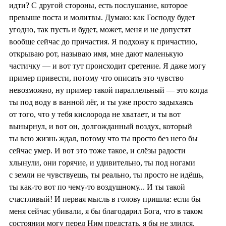
идти? С другой стороны, есть послушание, которое
превыше поста и молитвы. Думаю: как Господу будет
угодно, так пусть и будет, может, меня и не допустят
вообще сейчас до причастия. Я подхожу к причастию,
открываю рот, называю имя, мне дают маленькую
частичку — и вот тут происходит сретение. Я даже могу
пример привести, потому что описать это чувство
невозможно, ну пример такой параллельный — это когда
ты под воду в ванной лёг, и ты уже просто задыхаясь
от того, что у тебя кислорода не хватает, и ты вот
вынырнул, и вот он, долгожданный воздух, который
ты всю жизнь ждал, потому что ты просто без него бы
сейчас умер. И вот это тоже такое, и слёзы радости
хлынули, они горячие, и удивительно, ты под ногами
с земли не чувствуешь, ты реально, ты просто не идёшь,
ты как-то вот по чему-то воздушному... И ты такой
счастливый! И первая мысль в голову пришла: если бы
меня сейчас убивали, я бы благодарил Бога, что в таком
состоянии могу перед Ним предстать, я бы не злился,