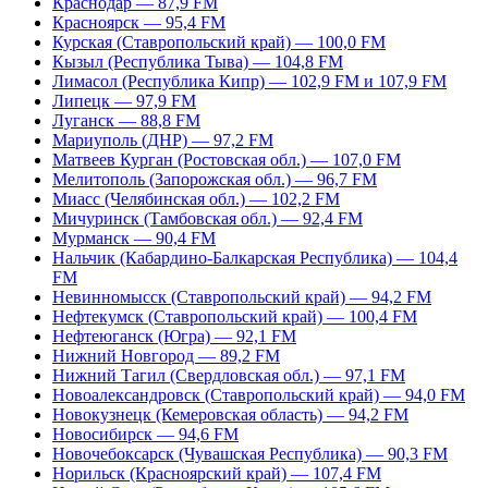
Краснодар — 87,9 FM
Красноярск — 95,4 FM
Курская (Ставропольский край) — 100,0 FM
Кызыл (Республика Тыва) — 104,8 FM
Лимасол (Республика Кипр) — 102,9 FM и 107,9 FM
Липецк — 97,9 FM
Луганск — 88,8 FM
Мариуполь (ДНР) — 97,2 FM
Матвеев Курган (Ростовская обл.) — 107,0 FM
Мелитополь (Запорожская обл.) — 96,7 FM
Миасс (Челябинская обл.) — 102,2 FM
Мичуринск (Тамбовская обл.) — 92,4 FM
Мурманск — 90,4 FM
Нальчик (Кабардино-Балкарская Республика) — 104,4
FM
Невинномысск (Ставропольский край) — 94,2 FM
Нефтекумск (Ставропольский край) — 100,4 FM
Нефтеюганск (Югра) — 92,1 FM
Нижний Новгород — 89,2 FM
Нижний Тагил (Свердловская обл.) — 97,1 FM
Новоалександровск (Ставропольский край) — 94,0 FM
Новокузнецк (Кемеровская область) — 94,2 FM
Новосибирск — 94,6 FM
Новочебоксарск (Чувашская Республика) — 90,3 FM
Норильск (Красноярский край) — 107,4 FM