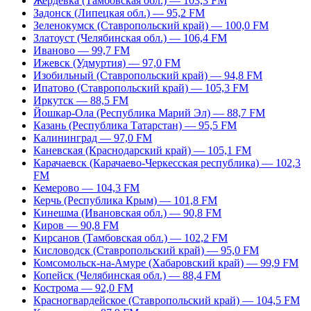
Жердевка (Тамбовская обл.) — 103,3 FM
Задонск (Липецкая обл.) — 95,2 FM
Зеленокумск (Ставропольский край) — 100,0 FM
Златоуст (Челябинская обл.) — 106,4 FM
Иваново — 99,7 FM
Ижевск (Удмуртия) — 97,0 FM
Изобильный (Ставропольский край) — 94,8 FM
Ипатово (Ставропольский край) — 105,3 FM
Иркутск — 88,5 FM
Йошкар-Ола (Республика Марий Эл) — 88,7 FM
Казань (Республика Татарстан) — 95,5 FM
Калининград — 97,0 FM
Каневская (Краснодарский край) — 105,1 FM
Карачаевск (Карачаево-Черкесская республика) — 102,3
FM
Кемерово — 104,3 FM
Керчь (Республика Крым) — 101,8 FM
Кинешма (Ивановская обл.) — 90,8 FM
Киров — 90,8 FM
Кирсанов (Тамбовская обл.) — 102,2 FM
Кисловодск (Ставропольский край) — 95,0 FM
Комсомольск-на-Амуре (Хабаровский край) — 99,9 FM
Копейск (Челябинская обл.) — 88,4 FM
Кострома — 92,0 FM
Красногвардейское (Ставропольский край) — 104,5 FM