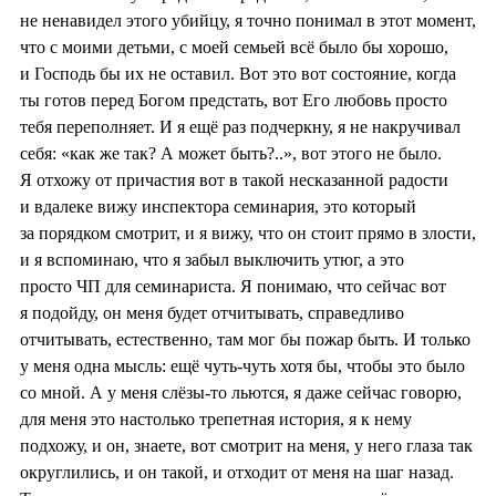
не ненавидел этого убийцу, я точно понимал в этот момент,
что с моими детьми, с моей семьей всё было бы хорошо,
и Господь бы их не оставил. Вот это вот состояние, когда
ты готов перед Богом предстать, вот Его любовь просто
тебя переполняет. И я ещё раз подчеркну, я не накручивал
себя: «как же так? А может быть?..», вот этого не было.
Я отхожу от причастия вот в такой несказанной радости
и вдалеке вижу инспектора семинария, это который
за порядком смотрит, и я вижу, что он стоит прямо в злости,
и я вспоминаю, что я забыл выключить утюг, а это
просто ЧП для семинариста. Я понимаю, что сейчас вот
я подойду, он меня будет отчитывать, справедливо
отчитывать, естественно, там мог бы пожар быть. И только
у меня одна мысль: ещё чуть-чуть хотя бы, чтобы это было
со мной. А у меня слёзы-то льются, я даже сейчас говорю,
для меня это настолько трепетная история, я к нему
подхожу, и он, знаете, вот смотрит на меня, у него глаза так
округлились, и он такой, и отходит от меня на шаг назад.