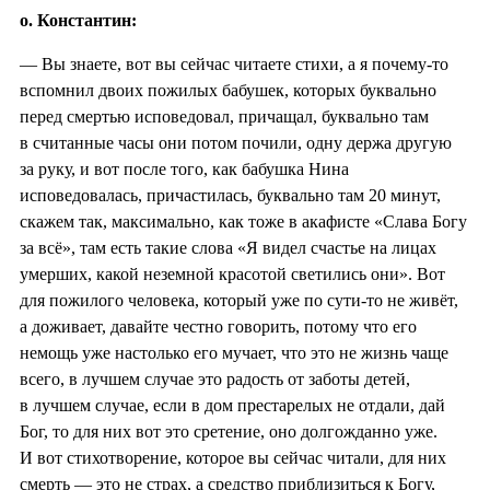
о. Константин:
— Вы знаете, вот вы сейчас читаете стихи, а я почему-то
вспомнил двоих пожилых бабушек, которых буквально
перед смертью исповедовал, причащал, буквально там
в считанные часы они потом почили, одну держа другую
за руку, и вот после того, как бабушка Нина
исповедовалась, причастилась, буквально там 20 минут,
скажем так, максимально, как тоже в акафисте «Слава Богу
за всё», там есть такие слова «Я видел счастье на лицах
умерших, какой неземной красотой светились они». Вот
для пожилого человека, который уже по сути-то не живёт,
а доживает, давайте честно говорить, потому что его
немощь уже настолько его мучает, что это не жизнь чаще
всего, в лучшем случае это радость от заботы детей,
в лучшем случае, если в дом престарелых не отдали, дай
Бог, то для них вот это сретение, оно долгожданно уже.
И вот стихотворение, которое вы сейчас читали, для них
смерть — это не страх, а средство приблизиться к Богу,