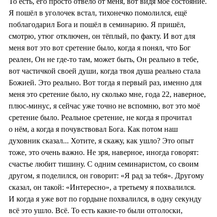
То есть, его просто отвело от меня, вот видя моё состояние.
Я пошёл в уголочек встал, тихонечко помолился, ещё
поблагодарил Бога и пошёл в семинарию. Я пришёл,
смотрю, утюг отключен, он тёплый, по факту. И вот для
меня вот это вот сретение было, когда я понял, что Бог
реален, Он не где-то там, может быть, Он реально в тебе,
вот частичкой своей души, когда твоя душа реально стала
Божией. Это реально. Вот тогда я первый раз, именно для
меня это сретение было, ну сколько мне, года 22, наверное,
плюс-минус, я сейчас уже точно не вспомню, вот это моё
сретение было. Реальное сретение, не когда я прочитал
о нём, а когда я почувствовал Бога. Как потом наш
духовник сказал... Хотите, я скажу, как ушло? Это опыт
тоже, это очень важно. Не зря, наверное, иногда говорят:
счастье любит тишину. С одним семинаристом, со своим
другом, я поделился, он говорит: «Я рад за тебя». Другому
сказал, он такой: «Интересно», а третьему я похвалился.
И когда я уже вот по гордыне похвалился, в одну секунду
всё это ушло. Всё. То есть какие-то были отголоски,