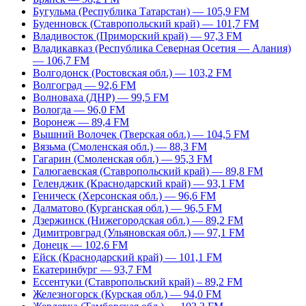
Бугульма (Республика Татарстан) — 105,9 FM
Буденновск (Ставропольский край) — 101,7 FM
Владивосток (Приморский край) — 97,3 FM
Владикавказ (Республика Северная Осетия — Алания)
— 106,7 FM
Волгодонск (Ростовская обл.) — 103,2 FM
Волгоград — 92,6 FM
Волноваха (ДНР) — 99,5 FM
Вологда — 96,0 FM
Воронеж — 89,4 FM
Вышний Волочек (Тверская обл.) — 104,5 FM
Вязьма (Смоленская обл.) — 88,3 FM
Гагарин (Смоленская обл.) — 95,3 FM
Галюгаевская (Ставропольский край) — 89,8 FM
Геленджик (Краснодарский край) — 93,1 FM
Геническ (Херсонская обл.) — 96,6 FM
Далматово (Курганская обл.) — 96,5 FM
Дзержинск (Нижегородская обл.) — 89,2 FM
Димитровград (Ульяновская обл.) — 97,1 FM
Донецк — 102,6 FM
Ейск (Краснодарский край) — 101,1 FM
Екатеринбург — 93,7 FM
Ессентуки (Ставропольский край) – 89,2 FM
Железногорск (Курская обл.) — 94,0 FM