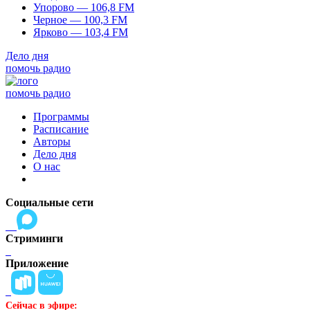
Упорово — 106,8 FM
Черное — 100,3 FM
Ярково — 103,4 FM
Дело дня
помочь радио
помочь радио
Программы
Расписание
Авторы
Дело дня
О нас
Социальные сети
Стриминги
Приложение
Сейчас в эфире: