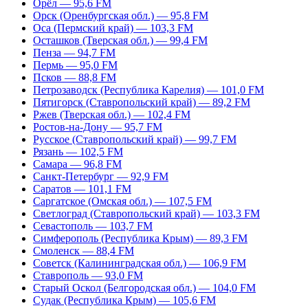
Орёл — 95,6 FM
Орск (Оренбургская обл.) — 95,8 FM
Оса (Пермский край) — 103,3 FM
Осташков (Тверская обл.) — 99,4 FM
Пенза — 94,7 FM
Пермь — 95,0 FM
Псков — 88,8 FM
Петрозаводск (Республика Карелия) — 101,0 FM
Пятигорск (Ставропольский край) — 89,2 FM
Ржев (Тверская обл.) — 102,4 FM
Ростов-на-Дону — 95,7 FM
Русское (Ставропольский край) — 99,7 FM
Рязань — 102,5 FM
Самара — 96,8 FM
Санкт-Петербург — 92,9 FM
Саратов — 101,1 FM
Саргатское (Омская обл.) — 107,5 FM
Светлоград (Ставропольский край) — 103,3 FM
Севастополь — 103,7 FM
Симферополь (Республика Крым) — 89,3 FM
Смоленск — 88,4 FM
Советск (Калининградская обл.) — 106,9 FM
Ставрополь — 93,0 FM
Старый Оскол (Белгородская обл.) — 104,0 FM
Судак (Республика Крым) — 105,6 FM