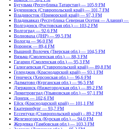
Бугульма (Республика Татарстан) — 105,9 FM
Буденновск (Ставропольский край) — 101,7 FM
Владивосток (Приморский край) — 97,3 FM
Владикавказ (Республика Северная Осетия — Алания) —
Волгодонск (Ростовская обл.) — 103,2 FM
Волгоград — 92,6 FM
Волноваха (ДНР) — 99,5 FM
Вологда — 96,0 FM
Воронеж — 89,4 FM
Вышний Волочек (Тверская обл.) — 104,5 FM
Вязьма (Смоленская обл.) — 88,3 FM
Гагарин (Смоленская обл.) — 95,3 FM
Галюгаевская (Ставропольский край) — 89,8 FM
Геленджик (Краснодарский край) — 93,1 FM
Геническ (Херсонская обл.) — 96,6 FM
Далматово (Курганская обл.) — 96,5 FM
Дзержинск (Нижегородская обл.) — 89,2 FM
Димитровград (Ульяновская обл.) — 97,1 FM
Донецк — 102,6 FM
Ейск (Краснодарский край) — 101,1 FM
Екатеринбург — 93,7 FM
Ессентуки (Ставропольский край) – 89,2 FM
Железногорск (Курская обл.) — 94,0 FM
Жердевка (Тамбовская обл.) — 103,3 FM