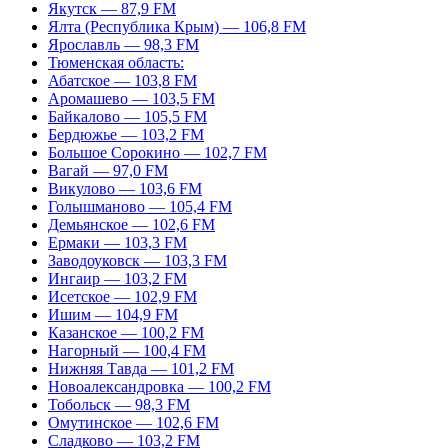
Якутск — 87,9 FM
Ялта (Республика Крым) — 106,8 FM
Ярославль — 98,3 FM
Тюменская область:
Абатское — 103,8 FM
Аромашево — 103,5 FM
Байкалово — 105,5 FM
Бердюжье — 103,2 FM
Большое Сорокино — 102,7 FM
Вагай — 97,0 FM
Викулово — 103,6 FM
Голышманово — 105,4 FM
Демьянское — 102,6 FM
Ермаки — 103,3 FM
Заводоуковск — 103,3 FM
Ингаир — 103,2 FM
Исетское — 102,9 FM
Ишим — 104,9 FM
Казанское — 100,2 FM
Нагорный — 100,4 FM
Нижняя Тавда — 101,2 FM
Новоалександровка — 100,2 FM
Тобольск — 98,3 FM
Омутинское — 102,6 FM
Сладково — 103,2 FM