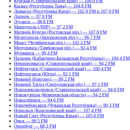
Курская (Ставропольский край) — 100,0 FM
Кызыл (Республика Тыва) — 104,8 FM
Лимасол (Республика Кипр) — 102,9 FM и 107,9 FM
Липецк — 97,9 FM
Луганск — 88,8 FM
Мариуполь (ДНР) — 97,2 FM
Матвеев Курган (Ростовская обл.) — 107,0 FM
Мелитополь (Запорожская обл.) — 96,7 FM
Миасс (Челябинская обл.) — 102,2 FM
Мичуринск (Тамбовская обл.) — 92,4 FM
Мурманск — 90,4 FM
Нальчик (Кабардино-Балкарская Республика) — 104,4 FM
Невинномысск (Ставропольский край) — 94,2 FM
Нефтекумск (Ставропольский край) — 100,4 FM
Нефтеюганск (Югра) — 92,1 FM
Нижний Новгород — 89,2 FM
Нижний Тагил (Свердловская обл.) — 97,1 FM
Новоалександровск (Ставропольский край) — 94,0 FM
Новокузнецк (Кемеровская область) — 94,2 FM
Новосибирск — 94,6 FM
Новочебоксарск (Чувашская Республика) — 90,3 FM
Норильск (Красноярский край) — 107,4 FM
Новый Свет (Республика Крым) — 105,6 FM
Омск — 90,5 FM
Оренбург — 88,3 FM