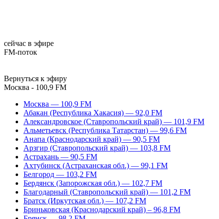
сейчас в эфире
FM-поток
Вернуться к эфиру
Москва - 100,9 FM
Москва — 100,9 FM
Абакан (Республика Хакасия) — 92,0 FM
Александровское (Ставропольский край) — 101,9 FM
Альметьевск (Республика Татарстан) — 99,6 FM
Анапа (Краснодарский край) — 90,5 FM
Арзгир (Ставропольский край) — 103,8 FM
Астрахань — 90,5 FM
Ахтубинск (Астраханская обл.) — 99,1 FM
Белгород — 103,2 FM
Бердянск (Запорожская обл.) — 102,7 FM
Благодарный (Ставропольский край) — 101,2 FM
Братск (Иркутская обл.) — 107,2 FM
Бриньковская (Краснодарский край) – 96,8 FM
Брянск — 98,2 FM