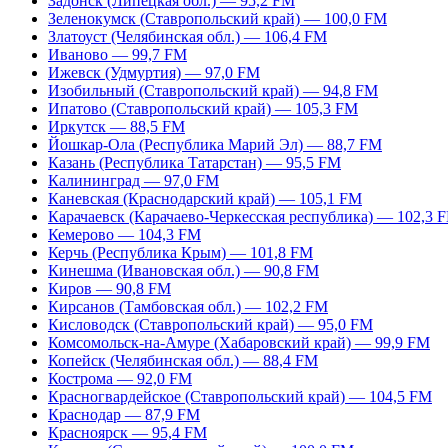
Задонск (Липецкая обл.) — 95,2 FM
Зеленокумск (Ставропольский край) — 100,0 FM
Златоуст (Челябинская обл.) — 106,4 FM
Иваново — 99,7 FM
Ижевск (Удмуртия) — 97,0 FM
Изобильный (Ставропольский край) — 94,8 FM
Ипатово (Ставропольский край) — 105,3 FM
Иркутск — 88,5 FM
Йошкар-Ола (Республика Марий Эл) — 88,7 FM
Казань (Республика Татарстан) — 95,5 FM
Калининград — 97,0 FM
Каневская (Краснодарский край) — 105,1 FM
Карачаевск (Карачаево-Черкесская республика) — 102,3 
Кемерово — 104,3 FM
Керчь (Республика Крым) — 101,8 FM
Кинешма (Ивановская обл.) — 90,8 FM
Киров — 90,8 FM
Кирсанов (Тамбовская обл.) — 102,2 FM
Кисловодск (Ставропольский край) — 95,0 FM
Комсомольск-на-Амуре (Хабаровский край) — 99,9 FM
Копейск (Челябинская обл.) — 88,4 FM
Кострома — 92,0 FM
Красногвардейское (Ставропольский край) — 104,5 FM
Краснодар — 87,9 FM
Красноярск — 95,4 FM