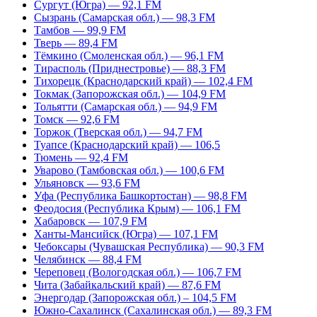
Сургут (Югра) — 92,1 FM
Сызрань (Самарская обл.) — 98,3 FM
Тамбов — 99,9 FM
Тверь — 89,4 FM
Тёмкино (Смоленская обл.) — 96,1 FM
Тирасполь (Приднестровье) — 88,3 FM
Тихорецк (Краснодарский край) — 102,4 FM
Токмак (Запорожская обл.) — 104,9 FM
Тольятти (Самарская обл.) — 94,9 FM
Томск — 92,6 FM
Торжок (Тверская обл.) — 94,7 FM
Туапсе (Краснодарский край) — 106,5
Тюмень — 92,4 FM
Уварово (Тамбовская обл.) — 100,6 FM
Ульяновск — 93,6 FM
Уфа (Республика Башкортостан) — 98,8 FM
Феодосия (Республика Крым) — 106,1 FM
Хабаровск — 107,9 FM
Ханты-Мансийск (Югра) — 107,1 FM
Чебоксары (Чувашская Республика) — 90,3 FM
Челябинск — 88,4 FM
Череповец (Вологодская обл.) — 106,7 FM
Чита (Забайкальский край) — 87,6 FM
Энергодар (Запорожская обл.) – 104,5 FM
Южно-Сахалинск (Сахалинская обл.) — 89,3 FM