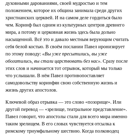
духовными дарованиями, своей мудростью и тем
положением, которое их община занимала среди других
христианских церквей. И на самом деле гордиться было
чем. Коринф был одним из культурных центров древнего
мира, а потому и церковная жизнь здесь была дольно
насыщенной. Всё это и давало местным верующим считать
себя белой костью. В своём послании Павел иронизирует
по этому поводу:
«Вы уже пресытились, вы уже
обогатились, вы стали царствовать без нас»
. Сразу после
этих слов и начинается тот отрывок, который мы только
что услышали. В нём Павел противопоставляет
самодовольству коринфян свою собственную жизнь и
жизнь других апостолов.
Ключевой образ отрывка — это слово «позорище». Или
другой перевод — «зрелище, театральное представление».
Павел говорит, что апостолы стали для всего мира именно
таким зрелищем. В его словах чувствуется отсылка к
римскому триумфальному шествию. Когда полководец