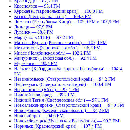
Краснодар — 87,9 FM
Красноярск — 95,4 FM
Курская (Ставропольский край) — 100,0 FM
Кызыл (Республика Тыва) — 104,8 FM
Лимасол (Республика Кипр) — 102,9 FM и 107,9 FM
Липецк — 97,9 FM
Луганск — 88,8 FM
Мариуполь (ДНР) — 97,2 FM
Матвеев Курган (Ростовская обл.) — 107,0 FM
Мелитополь (Запорожская обл.) — 96,7 FM
Миасс (Челябинская обл.) — 102,2 FM
Мичуринск (Тамбовская обл.) — 92,4 FM
Мурманск — 90,4 FM
Нальчик (Кабардино-Балкарская Республика) — 104,4
FM
Невинномысск (Ставропольский край) — 94,2 FM
Нефтекумск (Ставропольский край) — 100,4 FM
Нефтеюганск (Югра) — 92,1 FM
Нижний Новгород — 89,2 FM
Нижний Тагил (Свердловская обл.) — 97,1 FM
Новоалександровск (Ставропольский край) — 94,0 FM
Новокузнецк (Кемеровская область) — 94,2 FM
Новосибирск — 94,6 FM
Новочебоксарск (Чувашская Республика) — 90,3 FM
Норильск (Красноярский край) — 107,4 FM