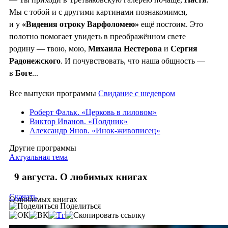
Мы с тобой и с другими картинами познакомимся,
и у
«Видения отроку Варфоломею»
ещё постоим. Это
полотно помогает увидеть в преображённом свете
родину — твою, мою,
Михаила Нестерова
и
Сергия
Радонежского
. И почувствовать, что наша общность —
в
Боге
...
Все выпуски программы
Свидание с шедевром
Роберт Фальк. «Церковь в лиловом»
Виктор Иванов. «Полдник»
Александр Янов. «Инок-живописец»
Другие программы
Актуальная тема
9 августа. О любимых книгах
Скачать
О любимых книгах
Поделиться