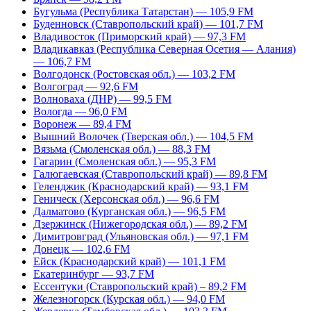
Бугульма (Республика Татарстан) — 105,9 FM
Буденновск (Ставропольский край) — 101,7 FM
Владивосток (Приморский край) — 97,3 FM
Владикавказ (Республика Северная Осетия — Алания)
— 106,7 FM
Волгодонск (Ростовская обл.) — 103,2 FM
Волгоград — 92,6 FM
Волноваха (ДНР) — 99,5 FM
Вологда — 96,0 FM
Воронеж — 89,4 FM
Вышний Волочек (Тверская обл.) — 104,5 FM
Вязьма (Смоленская обл.) — 88,3 FM
Гагарин (Смоленская обл.) — 95,3 FM
Галюгаевская (Ставропольский край) — 89,8 FM
Геленджик (Краснодарский край) — 93,1 FM
Геническ (Херсонская обл.) — 96,6 FM
Далматово (Курганская обл.) — 96,5 FM
Дзержинск (Нижегородская обл.) — 89,2 FM
Димитровград (Ульяновская обл.) — 97,1 FM
Донецк — 102,6 FM
Ейск (Краснодарский край) — 101,1 FM
Екатеринбург — 93,7 FM
Ессентуки (Ставропольский край) – 89,2 FM
Железногорск (Курская обл.) — 94,0 FM