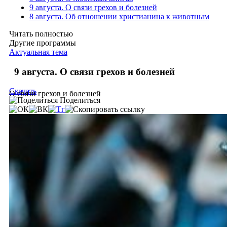
9 августа. О связи грехов и болезней
8 августа. Об отношении христианина к животным
Читать полностью
Другие программы
Актуальная тема
9 августа. О связи грехов и болезней
Скачать
О связи грехов и болезней
Поделиться