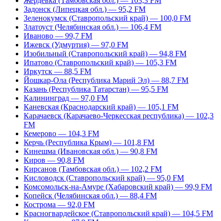
Жердевка (Тамбовская обл.) — 103,3 FM
Задонск (Липецкая обл.) — 95,2 FM
Зеленокумск (Ставропольский край) — 100,0 FM
Златоуст (Челябинская обл.) — 106,4 FM
Иваново — 99,7 FM
Ижевск (Удмуртия) — 97,0 FM
Изобильный (Ставропольский край) — 94,8 FM
Ипатово (Ставропольский край) — 105,3 FM
Иркутск — 88,5 FM
Йошкар-Ола (Республика Марий Эл) — 88,7 FM
Казань (Республика Татарстан) — 95,5 FM
Калининград — 97,0 FM
Каневская (Краснодарский край) — 105,1 FM
Карачаевск (Карачаево-Черкесская республика) — 102,3
FM
Кемерово — 104,3 FM
Керчь (Республика Крым) — 101,8 FM
Кинешма (Ивановская обл.) — 90,8 FM
Киров — 90,8 FM
Кирсанов (Тамбовская обл.) — 102,2 FM
Кисловодск (Ставропольский край) — 95,0 FM
Комсомольск-на-Амуре (Хабаровский край) — 99,9 FM
Копейск (Челябинская обл.) — 88,4 FM
Кострома — 92,0 FM
Красногвардейское (Ставропольский край) — 104,5 FM