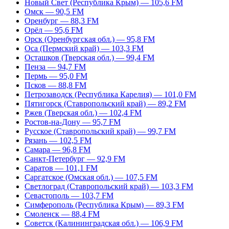
Новый Свет (Республика Крым) — 105,6 FM
Омск — 90,5 FM
Оренбург — 88,3 FM
Орёл — 95,6 FM
Орск (Оренбургская обл.) — 95,8 FM
Оса (Пермский край) — 103,3 FM
Осташков (Тверская обл.) — 99,4 FM
Пенза — 94,7 FM
Пермь — 95,0 FM
Псков — 88,8 FM
Петрозаводск (Республика Карелия) — 101,0 FM
Пятигорск (Ставропольский край) — 89,2 FM
Ржев (Тверская обл.) — 102,4 FM
Ростов-на-Дону — 95,7 FM
Русское (Ставропольский край) — 99,7 FM
Рязань — 102,5 FM
Самара — 96,8 FM
Санкт-Петербург — 92,9 FM
Саратов — 101,1 FM
Саргатское (Омская обл.) — 107,5 FM
Светлоград (Ставропольский край) — 103,3 FM
Севастополь — 103,7 FM
Симферополь (Республика Крым) — 89,3 FM
Смоленск — 88,4 FM
Советск (Калининградская обл.) — 106,9 FM