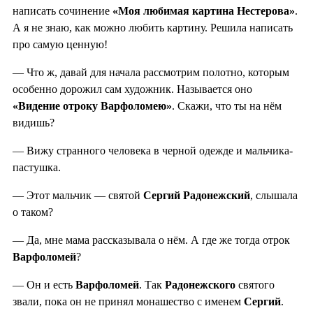
написать сочинение
«Моя любимая картина Нестерова»
.
А я не знаю, как можно любить картину. Решила написать
про самую ценную!
— Что ж, давай для начала рассмотрим полотно, которым
особенно дорожил сам художник. Называется оно
«Видение отроку Варфоломею»
. Скажи, что ты на нём
видишь?
— Вижу странного человека в черной одежде и мальчика-
пастушка.
— Этот мальчик — святой
Сергий Радонежский
, слышала
о таком?
— Да, мне мама рассказывала о нём. А где же тогда отрок
Варфоломей
?
— Он и есть
Варфоломей
. Так
Радонежского
святого
звали, пока он не принял монашество с именем
Сергий
.