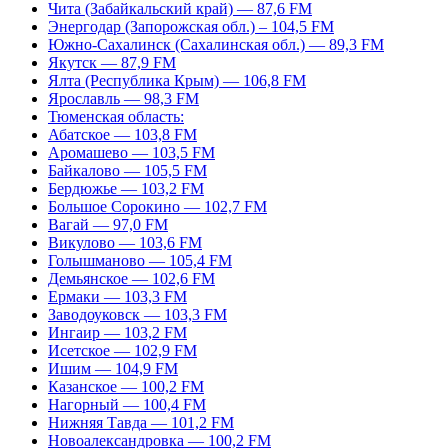
Чита (Забайкальский край) — 87,6 FM
Энергодар (Запорожская обл.) – 104,5 FM
Южно-Сахалинск (Сахалинская обл.) — 89,3 FM
Якутск — 87,9 FM
Ялта (Республика Крым) — 106,8 FM
Ярославль — 98,3 FM
Тюменская область:
Абатское — 103,8 FM
Аромашево — 103,5 FM
Байкалово — 105,5 FM
Бердюжье — 103,2 FM
Большое Сорокино — 102,7 FM
Вагай — 97,0 FM
Викулово — 103,6 FM
Голышманово — 105,4 FM
Демьянское — 102,6 FM
Ермаки — 103,3 FM
Заводоуковск — 103,3 FM
Ингаир — 103,2 FM
Исетское — 102,9 FM
Ишим — 104,9 FM
Казанское — 100,2 FM
Нагорный — 100,4 FM
Нижняя Тавда — 101,2 FM
Новоалександровка — 100,2 FM