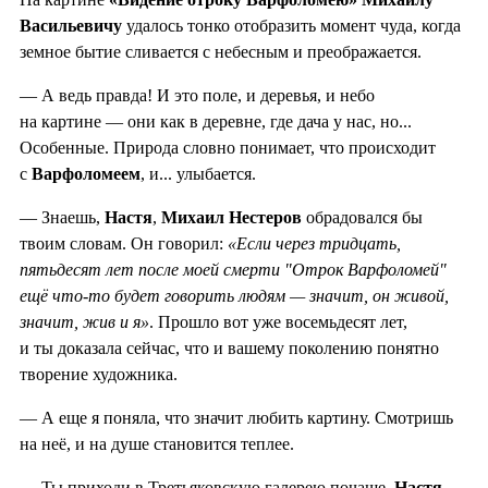
Васильевичу
удалось тонко отобразить момент чуда, когда
земное бытие сливается с небесным и преображается.
— А ведь правда! И это поле, и деревья, и небо
на картине — они как в деревне, где дача у нас, но...
Особенные. Природа словно понимает, что происходит
с
Варфоломеем
, и... улыбается.
— Знаешь,
Настя
,
Михаил Нестеров
обрадовался бы
твоим словам. Он говорил:
«Если через тридцать,
пятьдесят лет после моей смерти "Отрок Варфоломей"
ещё что-то будет говорить людям — значит, он живой,
значит, жив и я»
. Прошло вот уже восемьдесят лет,
и ты доказала сейчас, что и вашему поколению понятно
творение художника.
— А еще я поняла, что значит любить картину. Смотришь
на неё, и на душе становится теплее.
— Ты приходи в Третьяковскую галерею почаще,
Настя
.