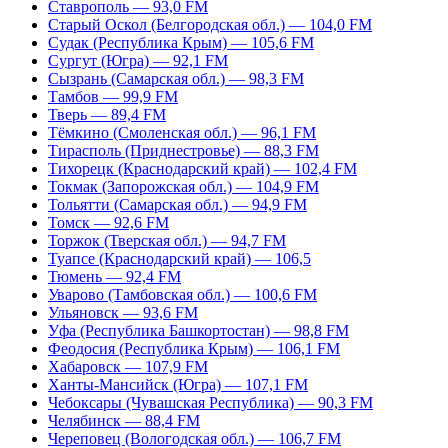
Ставрополь — 93,0 FM
Старый Оскол (Белгородская обл.) — 104,0 FM
Судак (Республика Крым) — 105,6 FM
Сургут (Югра) — 92,1 FM
Сызрань (Самарская обл.) — 98,3 FM
Тамбов — 99,9 FM
Тверь — 89,4 FM
Тёмкино (Смоленская обл.) — 96,1 FM
Тирасполь (Приднестровье) — 88,3 FM
Тихорецк (Краснодарский край) — 102,4 FM
Токмак (Запорожская обл.) — 104,9 FM
Тольятти (Самарская обл.) — 94,9 FM
Томск — 92,6 FM
Торжок (Тверская обл.) — 94,7 FM
Туапсе (Краснодарский край) — 106,5
Тюмень — 92,4 FM
Уварово (Тамбовская обл.) — 100,6 FM
Ульяновск — 93,6 FM
Уфа (Республика Башкортостан) — 98,8 FM
Феодосия (Республика Крым) — 106,1 FM
Хабаровск — 107,9 FM
Ханты-Мансийск (Югра) — 107,1 FM
Чебоксары (Чувашская Республика) — 90,3 FM
Челябинск — 88,4 FM
Череповец (Вологодская обл.) — 106,7 FM