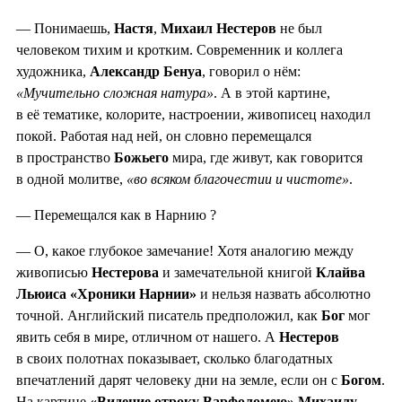
— Понимаешь,
Настя
,
Михаил Нестеров
не был
человеком тихим и кротким. Современник и коллега
художника,
Александр Бенуа
, говорил о нём:
«Мучительно сложная натура»
. А в этой картине,
в её тематике, колорите, настроении, живописец находил
покой. Работая над ней, он словно перемещался
в пространство
Божьего
мира, где живут, как говорится
в одной молитве,
«во всяком благочестии и чистоте»
.
— Перемещался как в Нарнию ?
— О, какое глубокое замечание! Хотя аналогию между
живописью
Нестерова
и замечательной книгой
Клайва
Льюиса «Хроники Нарнии»
и нельзя назвать абсолютно
точной. Английский писатель предположил, как
Бог
мог
явить себя в мире, отличном от нашего. А
Нестеров
в своих полотнах показывает, сколько благодатных
впечатлений дарят человеку дни на земле, если он с
Богом
.
На картине
«Видение отроку Варфоломею» Михаилу