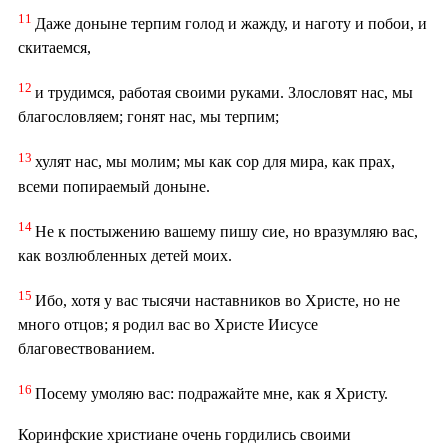
11
Даже доныне терпим голод и жажду, и наготу и побои, и
скитаемся,
12
и трудимся, работая своими руками. Злословят нас, мы
благословляем; гонят нас, мы терпим;
13
хулят нас, мы молим; мы как сор для мира, как прах,
всеми попираемый доныне.
14
Не к постыжению вашему пишу сие, но вразумляю вас,
как возлюбленных детей моих.
15
Ибо, хотя у вас тысячи наставников во Христе, но не
много отцов; я родил вас во Христе Иисусе
благовествованием.
16
Посему умоляю вас: подражайте мне, как я Христу.
Коринфские христиане очень гордились своими