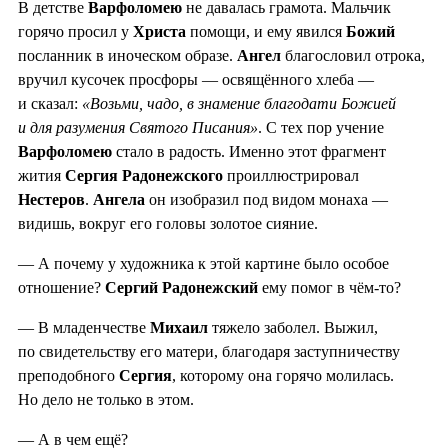
В детстве
Варфоломею
не давалась грамота. Мальчик
горячо просил у
Христа
помощи, и ему явился
Божий
посланник в иноческом образе.
Ангел
благословил отрока,
вручил кусочек просфоры — освящённого хлеба —
и сказал:
«Возьми, чадо, в знамение благодати Божией
и для разумения Святого Писания»
. С тех пор учение
Варфоломею
стало в радость. Именно этот фрагмент
жития
Сергия Радонежского
проиллюстрировал
Нестеров
.
Ангела
он изобразил под видом монаха —
видишь, вокруг его головы золотое сияние.
— А почему у художника к этой картине было особое
отношение?
Сергий Радонежский
ему помог в чём-то?
— В младенчестве
Михаил
тяжело заболел. Выжил,
по свидетельству его матери, благодаря заступничеству
преподобного
Сергия
, которому она горячо молилась.
Но дело не только в этом.
— А в чем ещё?