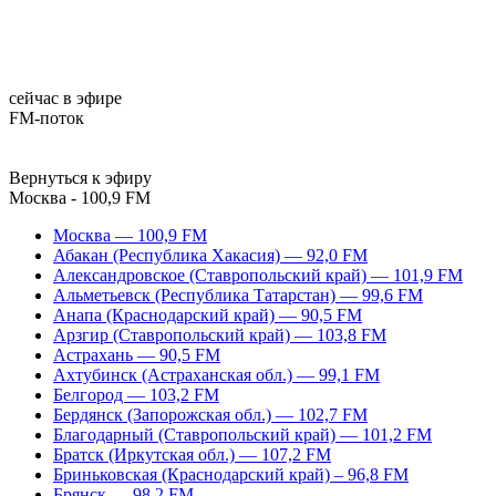
сейчас в эфире
FM-поток
Вернуться к эфиру
Москва - 100,9 FM
Москва — 100,9 FM
Абакан (Республика Хакасия) — 92,0 FM
Александровское (Ставропольский край) — 101,9 FM
Альметьевск (Республика Татарстан) — 99,6 FM
Анапа (Краснодарский край) — 90,5 FM
Арзгир (Ставропольский край) — 103,8 FM
Астрахань — 90,5 FM
Ахтубинск (Астраханская обл.) — 99,1 FM
Белгород — 103,2 FM
Бердянск (Запорожская обл.) — 102,7 FM
Благодарный (Ставропольский край) — 101,2 FM
Братск (Иркутская обл.) — 107,2 FM
Бриньковская (Краснодарский край) – 96,8 FM
Брянск — 98,2 FM