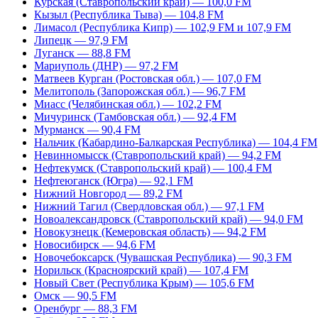
Курская (Ставропольский край) — 100,0 FM
Кызыл (Республика Тыва) — 104,8 FM
Лимасол (Республика Кипр) — 102,9 FM и 107,9 FM
Липецк — 97,9 FM
Луганск — 88,8 FM
Мариуполь (ДНР) — 97,2 FM
Матвеев Курган (Ростовская обл.) — 107,0 FM
Мелитополь (Запорожская обл.) — 96,7 FM
Миасс (Челябинская обл.) — 102,2 FM
Мичуринск (Тамбовская обл.) — 92,4 FM
Мурманск — 90,4 FM
Нальчик (Кабардино-Балкарская Республика) — 104,4 FM
Невинномысск (Ставропольский край) — 94,2 FM
Нефтекумск (Ставропольский край) — 100,4 FM
Нефтеюганск (Югра) — 92,1 FM
Нижний Новгород — 89,2 FM
Нижний Тагил (Свердловская обл.) — 97,1 FM
Новоалександровск (Ставропольский край) — 94,0 FM
Новокузнецк (Кемеровская область) — 94,2 FM
Новосибирск — 94,6 FM
Новочебоксарск (Чувашская Республика) — 90,3 FM
Норильск (Красноярский край) — 107,4 FM
Новый Свет (Республика Крым) — 105,6 FM
Омск — 90,5 FM
Оренбург — 88,3 FM