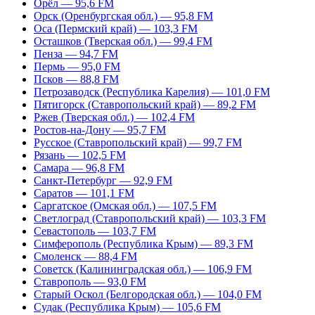
Орёл — 95,6 FM
Орск (Оренбургская обл.) — 95,8 FM
Оса (Пермский край) — 103,3 FM
Осташков (Тверская обл.) — 99,4 FM
Пенза — 94,7 FM
Пермь — 95,0 FM
Псков — 88,8 FM
Петрозаводск (Республика Карелия) — 101,0 FM
Пятигорск (Ставропольский край) — 89,2 FM
Ржев (Тверская обл.) — 102,4 FM
Ростов-на-Дону — 95,7 FM
Русское (Ставропольский край) — 99,7 FM
Рязань — 102,5 FM
Самара — 96,8 FM
Санкт-Петербург — 92,9 FM
Саратов — 101,1 FM
Саргатское (Омская обл.) — 107,5 FM
Светлоград (Ставропольский край) — 103,3 FM
Севастополь — 103,7 FM
Симферополь (Республика Крым) — 89,3 FM
Смоленск — 88,4 FM
Советск (Калининградская обл.) — 106,9 FM
Ставрополь — 93,0 FM
Старый Оскол (Белгородская обл.) — 104,0 FM
Судак (Республика Крым) — 105,6 FM