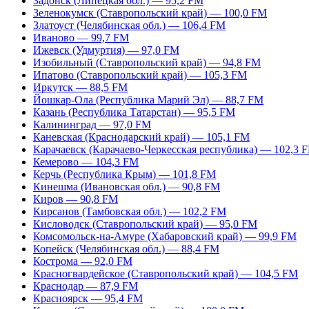
Задонск (Липецкая обл.) — 95,2 FM
Зеленокумск (Ставропольский край) — 100,0 FM
Златоуст (Челябинская обл.) — 106,4 FM
Иваново — 99,7 FM
Ижевск (Удмуртия) — 97,0 FM
Изобильный (Ставропольский край) — 94,8 FM
Ипатово (Ставропольский край) — 105,3 FM
Иркутск — 88,5 FM
Йошкар-Ола (Республика Марий Эл) — 88,7 FM
Казань (Республика Татарстан) — 95,5 FM
Калининград — 97,0 FM
Каневская (Краснодарский край) — 105,1 FM
Карачаевск (Карачаево-Черкесская республика) — 102,3 
Кемерово — 104,3 FM
Керчь (Республика Крым) — 101,8 FM
Кинешма (Ивановская обл.) — 90,8 FM
Киров — 90,8 FM
Кирсанов (Тамбовская обл.) — 102,2 FM
Кисловодск (Ставропольский край) — 95,0 FM
Комсомольск-на-Амуре (Хабаровский край) — 99,9 FM
Копейск (Челябинская обл.) — 88,4 FM
Кострома — 92,0 FM
Красногвардейское (Ставропольский край) — 104,5 FM
Краснодар — 87,9 FM
Красноярск — 95,4 FM