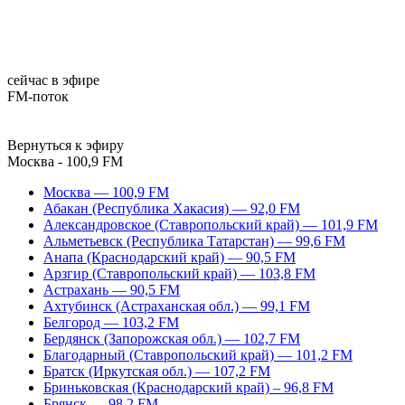
сейчас в эфире
FM-поток
Вернуться к эфиру
Москва - 100,9 FM
Москва — 100,9 FM
Абакан (Республика Хакасия) — 92,0 FM
Александровское (Ставропольский край) — 101,9 FM
Альметьевск (Республика Татарстан) — 99,6 FM
Анапа (Краснодарский край) — 90,5 FM
Арзгир (Ставропольский край) — 103,8 FM
Астрахань — 90,5 FM
Ахтубинск (Астраханская обл.) — 99,1 FM
Белгород — 103,2 FM
Бердянск (Запорожская обл.) — 102,7 FM
Благодарный (Ставропольский край) — 101,2 FM
Братск (Иркутская обл.) — 107,2 FM
Бриньковская (Краснодарский край) – 96,8 FM
Брянск — 98,2 FM