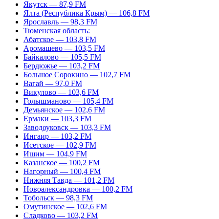
Якутск — 87,9 FM
Ялта (Республика Крым) — 106,8 FM
Ярославль — 98,3 FM
Тюменская область:
Абатское — 103,8 FM
Аромашево — 103,5 FM
Байкалово — 105,5 FM
Бердюжье — 103,2 FM
Большое Сорокино — 102,7 FM
Вагай — 97,0 FM
Викулово — 103,6 FM
Голышманово — 105,4 FM
Демьянское — 102,6 FM
Ермаки — 103,3 FM
Заводоуковск — 103,3 FM
Ингаир — 103,2 FM
Исетское — 102,9 FM
Ишим — 104,9 FM
Казанское — 100,2 FM
Нагорный — 100,4 FM
Нижняя Тавда — 101,2 FM
Новоалександровка — 100,2 FM
Тобольск — 98,3 FM
Омутинское — 102,6 FM
Сладково — 103,2 FM