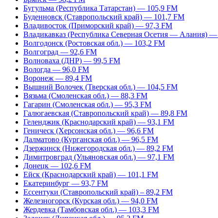
Бугульма (Республика Татарстан) — 105,9 FM
Буденновск (Ставропольский край) — 101,7 FM
Владивосток (Приморский край) — 97,3 FM
Владикавказ (Республика Северная Осетия — Алания) —
Волгодонск (Ростовская обл.) — 103,2 FM
Волгоград — 92,6 FM
Волноваха (ДНР) — 99,5 FM
Вологда — 96,0 FM
Воронеж — 89,4 FM
Вышний Волочек (Тверская обл.) — 104,5 FM
Вязьма (Смоленская обл.) — 88,3 FM
Гагарин (Смоленская обл.) — 95,3 FM
Галюгаевская (Ставропольский край) — 89,8 FM
Геленджик (Краснодарский край) — 93,1 FM
Геническ (Херсонская обл.) — 96,6 FM
Далматово (Курганская обл.) — 96,5 FM
Дзержинск (Нижегородская обл.) — 89,2 FM
Димитровград (Ульяновская обл.) — 97,1 FM
Донецк — 102,6 FM
Ейск (Краснодарский край) — 101,1 FM
Екатеринбург — 93,7 FM
Ессентуки (Ставропольский край) – 89,2 FM
Железногорск (Курская обл.) — 94,0 FM
Жердевка (Тамбовская обл.) — 103,3 FM