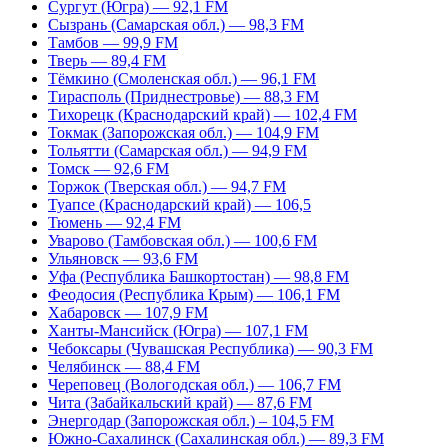
Сургут (Югра) — 92,1 FM
Сызрань (Самарская обл.) — 98,3 FM
Тамбов — 99,9 FM
Тверь — 89,4 FM
Тёмкино (Смоленская обл.) — 96,1 FM
Тирасполь (Приднестровье) — 88,3 FM
Тихорецк (Краснодарский край) — 102,4 FM
Токмак (Запорожская обл.) — 104,9 FM
Тольятти (Самарская обл.) — 94,9 FM
Томск — 92,6 FM
Торжок (Тверская обл.) — 94,7 FM
Туапсе (Краснодарский край) — 106,5
Тюмень — 92,4 FM
Уварово (Тамбовская обл.) — 100,6 FM
Ульяновск — 93,6 FM
Уфа (Республика Башкортостан) — 98,8 FM
Феодосия (Республика Крым) — 106,1 FM
Хабаровск — 107,9 FM
Ханты-Мансийск (Югра) — 107,1 FM
Чебоксары (Чувашская Республика) — 90,3 FM
Челябинск — 88,4 FM
Череповец (Вологодская обл.) — 106,7 FM
Чита (Забайкальский край) — 87,6 FM
Энергодар (Запорожская обл.) – 104,5 FM
Южно-Сахалинск (Сахалинская обл.) — 89,3 FM