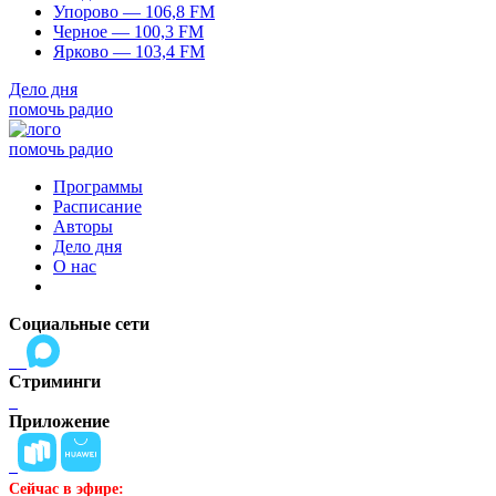
Упорово — 106,8 FM
Черное — 100,3 FM
Ярково — 103,4 FM
Дело дня
помочь радио
помочь радио
Программы
Расписание
Авторы
Дело дня
О нас
Социальные сети
Стриминги
Приложение
Сейчас в эфире: