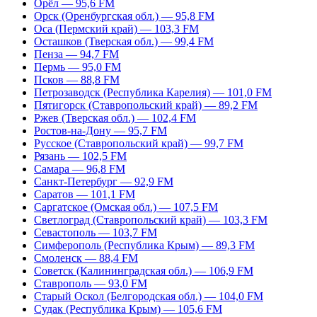
Орёл — 95,6 FM
Орск (Оренбургская обл.) — 95,8 FM
Оса (Пермский край) — 103,3 FM
Осташков (Тверская обл.) — 99,4 FM
Пенза — 94,7 FM
Пермь — 95,0 FM
Псков — 88,8 FM
Петрозаводск (Республика Карелия) — 101,0 FM
Пятигорск (Ставропольский край) — 89,2 FM
Ржев (Тверская обл.) — 102,4 FM
Ростов-на-Дону — 95,7 FM
Русское (Ставропольский край) — 99,7 FM
Рязань — 102,5 FM
Самара — 96,8 FM
Санкт-Петербург — 92,9 FM
Саратов — 101,1 FM
Саргатское (Омская обл.) — 107,5 FM
Светлоград (Ставропольский край) — 103,3 FM
Севастополь — 103,7 FM
Симферополь (Республика Крым) — 89,3 FM
Смоленск — 88,4 FM
Советск (Калининградская обл.) — 106,9 FM
Ставрополь — 93,0 FM
Старый Оскол (Белгородская обл.) — 104,0 FM
Судак (Республика Крым) — 105,6 FM