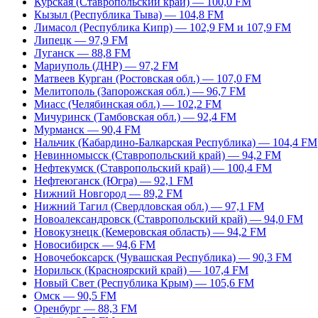
Курская (Ставропольский край) — 100,0 FM
Кызыл (Республика Тыва) — 104,8 FM
Лимасол (Республика Кипр) — 102,9 FM и 107,9 FM
Липецк — 97,9 FM
Луганск — 88,8 FM
Мариуполь (ДНР) — 97,2 FM
Матвеев Курган (Ростовская обл.) — 107,0 FM
Мелитополь (Запорожская обл.) — 96,7 FM
Миасс (Челябинская обл.) — 102,2 FM
Мичуринск (Тамбовская обл.) — 92,4 FM
Мурманск — 90,4 FM
Нальчик (Кабардино-Балкарская Республика) — 104,4 FM
Невинномысск (Ставропольский край) — 94,2 FM
Нефтекумск (Ставропольский край) — 100,4 FM
Нефтеюганск (Югра) — 92,1 FM
Нижний Новгород — 89,2 FM
Нижний Тагил (Свердловская обл.) — 97,1 FM
Новоалександровск (Ставропольский край) — 94,0 FM
Новокузнецк (Кемеровская область) — 94,2 FM
Новосибирск — 94,6 FM
Новочебоксарск (Чувашская Республика) — 90,3 FM
Норильск (Красноярский край) — 107,4 FM
Новый Свет (Республика Крым) — 105,6 FM
Омск — 90,5 FM
Оренбург — 88,3 FM