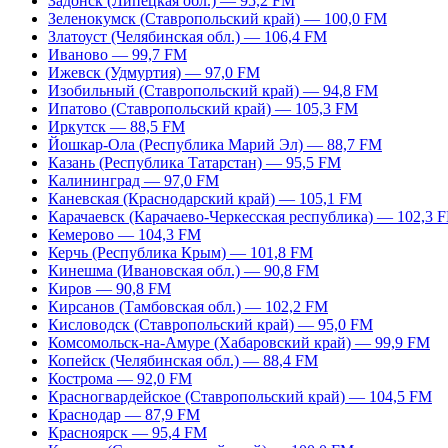
Задонск (Липецкая обл.) — 95,2 FM
Зеленокумск (Ставропольский край) — 100,0 FM
Златоуст (Челябинская обл.) — 106,4 FM
Иваново — 99,7 FM
Ижевск (Удмуртия) — 97,0 FM
Изобильный (Ставропольский край) — 94,8 FM
Ипатово (Ставропольский край) — 105,3 FM
Иркутск — 88,5 FM
Йошкар-Ола (Республика Марий Эл) — 88,7 FM
Казань (Республика Татарстан) — 95,5 FM
Калининград — 97,0 FM
Каневская (Краснодарский край) — 105,1 FM
Карачаевск (Карачаево-Черкесская республика) — 102,3 
Кемерово — 104,3 FM
Керчь (Республика Крым) — 101,8 FM
Кинешма (Ивановская обл.) — 90,8 FM
Киров — 90,8 FM
Кирсанов (Тамбовская обл.) — 102,2 FM
Кисловодск (Ставропольский край) — 95,0 FM
Комсомольск-на-Амуре (Хабаровский край) — 99,9 FM
Копейск (Челябинская обл.) — 88,4 FM
Кострома — 92,0 FM
Красногвардейское (Ставропольский край) — 104,5 FM
Краснодар — 87,9 FM
Красноярск — 95,4 FM