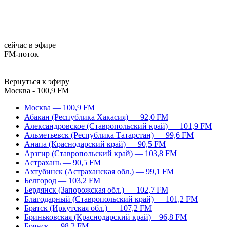
сейчас в эфире
FM-поток
Вернуться к эфиру
Москва - 100,9 FM
Москва — 100,9 FM
Абакан (Республика Хакасия) — 92,0 FM
Александровское (Ставропольский край) — 101,9 FM
Альметьевск (Республика Татарстан) — 99,6 FM
Анапа (Краснодарский край) — 90,5 FM
Арзгир (Ставропольский край) — 103,8 FM
Астрахань — 90,5 FM
Ахтубинск (Астраханская обл.) — 99,1 FM
Белгород — 103,2 FM
Бердянск (Запорожская обл.) — 102,7 FM
Благодарный (Ставропольский край) — 101,2 FM
Братск (Иркутская обл.) — 107,2 FM
Бриньковская (Краснодарский край) – 96,8 FM
Брянск — 98,2 FM