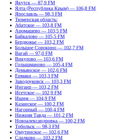
Якутск — 87,9 FM
Ялта (Республика Крым) — 106,8 FM
Ярославль — 98,3 FM
Тюменская область:
Абатское — 103,8 FM
Аромашево — 103,5 FM
Байкалово — 105,5 FM
Бердюжье — 103,2 FM
Большое Сорокино — 102,7 FM
Вагай — 97,0 FM
Викулово — 103,6 FM
Голышманово — 105,4 FM
Демьянское — 102,6 FM
Ермаки — 103,3 FM
Заводоуковск — 103,3 FM
Ингаир — 103,2 FM
Исетское — 102,9 FM
Ишим — 104,9 FM
Казанское — 100,2 FM
Нагорный — 100,4 FM
Нижняя Тавда — 101,2 FM
Новоалександровка — 100,2 FM
Тобольск — 98,3 FM
Омутинское — 102,6 FM
Сладково — 103,2 FM