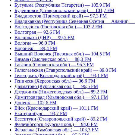
Бугульма (Республика Татарстан) — 105,9 FM
Буденновск (Ставропольский край) — 101,7 FM
Владивосток (Приморский край) — 97,3 FM
Владикавказ (Республика Северная Осетия — Алания) —
Волгодонск (Ростовская обл.) — 103,2 FM
Волгоград — 92,6 FM
Волноваха (ДНР) — 99,5 FM
Вологда — 96,0 FM
Воронеж — 89,4 FM
Вышний Волочек (Тверская обл.) — 104,5 FM
Вязьма (Смоленская обл.) — 88,3 FM
Гагарин (Смоленская обл.) — 95,3 FM
Галюгаевская (Ставропольский край) — 89,8 FM
Геленджик (Краснодарский край) — 93,1 FM
Геническ (Херсонская обл.) — 96,6 FM
Далматово (Курганская обл.) — 96,5 FM
Дзержинск (Нижегородская обл.) — 89,2 FM
Димитровград (Ульяновская обл.) — 97,1 FM
Донецк — 102,6 FM
Ейск (Краснодарский край) — 101,1 FM
Екатеринбург — 93,7 FM
Ессентуки (Ставропольский край) – 89,2 FM
Железногорск (Курская обл.) — 94,0 FM
Жердевка (Тамбовская обл.) — 103,3 FM