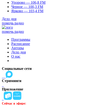
Упорово — 106,8 FM
Черное — 100,3 FM
Ярково — 103,4 FM
Дело дня
помочь радио
помочь радио
Программы
Расписание
Авторы
Дело дня
О нас
Социальные сети
Стриминги
Приложение
Сейчас в эфире: