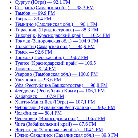
Сургут (Югра) — 92,1 FM
Сызрань (Самарская обл.) — 98,3 FM
Тамбов — 99,9 FM
Тверь — 89,4 FM
Тёмкино (Смоленская обл.) — 96,1 FM
Тирасполь (Приднестровье) — 88,3 FM
Тихорецк (Краснодарский край) — 102,4 FM
Токмак (Запорожская обл.) — 104,9 FM
Тольятти (Самарская обл.) — 94,9 FM
Томск — 92,6 FM
Торжок (Тверская обл.) — 94,7 FM
Туапсе (Краснодарский край) — 106,5
Тюмень — 92,4 FM
Уварово (Тамбовская обл.) — 100,6 FM
Ульяновск — 93,6 FM
Уфа (Республика Башкортостан) — 98,8 FM
Феодосия (Республика Крым) — 106,1 FM
Хабаровск — 107,9 FM
Ханты-Мансийск (Югра) — 107,1 FM
Чебоксары (Чувашская Республика) — 90,3 FM
Челябинск — 88,4 FM
Череповец (Вологодская обл.) — 106,7 FM
Чита (Забайкальский край) — 87,6 FM
Энергодар (Запорожская обл.) – 104,5 FM
Южно-Сахалинск (Сахалинская обл.) — 89,3 FM