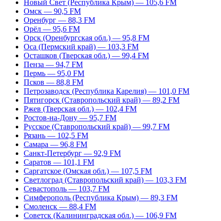
Новый Свет (Республика Крым) — 105,6 FM
Омск — 90,5 FM
Оренбург — 88,3 FM
Орёл — 95,6 FM
Орск (Оренбургская обл.) — 95,8 FM
Оса (Пермский край) — 103,3 FM
Осташков (Тверская обл.) — 99,4 FM
Пенза — 94,7 FM
Пермь — 95,0 FM
Псков — 88,8 FM
Петрозаводск (Республика Карелия) — 101,0 FM
Пятигорск (Ставропольский край) — 89,2 FM
Ржев (Тверская обл.) — 102,4 FM
Ростов-на-Дону — 95,7 FM
Русское (Ставропольский край) — 99,7 FM
Рязань — 102,5 FM
Самара — 96,8 FM
Санкт-Петербург — 92,9 FM
Саратов — 101,1 FM
Саргатское (Омская обл.) — 107,5 FM
Светлоград (Ставропольский край) — 103,3 FM
Севастополь — 103,7 FM
Симферополь (Республика Крым) — 89,3 FM
Смоленск — 88,4 FM
Советск (Калининградская обл.) — 106,9 FM