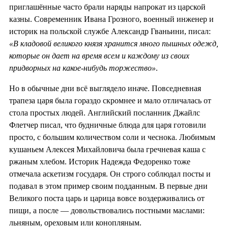
приглашённые часто брали наряды напрокат из царской
казны. Современник Ивана Грозного, военный инженер и
историк на польской службе Александр Гваньини, писал:
«В кладовой великого князя хранится много пышных одежд,
которые он дает на время всем и каждому из своих
придворных на какое-нибудь торжество»
.
Но в обычные дни всё выглядело иначе. Повседневная
трапеза царя была гораздо скромнее и мало отличалась от
стола простых людей. Английский посланник Джайлс
Флетчер писал, что будничные блюда для царя готовили
просто, с большим количеством соли и чеснока. Любимым
кушаньем Алексея Михайловича была гречневая каша с
ржаным хлебом. Историк Надежда Федоренко тоже
отмечала аскетизм государя. Он строго соблюдал посты и
подавал в этом пример своим подданным. В первые дни
Великого поста царь и царица вовсе воздерживались от
пищи, а после — довольствовались постными маслами:
льняным, ореховым или конопляным.