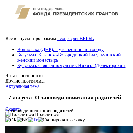
Все выпуски программы
География ВЕРЫ:
Волноваха (ДНР). Путешествие по городу
Бугульма. Казанско-Богородицкий Бугульминский
женский монастырь
Бугульма. Священномученик Никита (Делекторский)
Читать полностью
Другие программы
Актуальная тема
7 августа. О заповеди почитания родителей
Скачать
О заповеди почитания родителей
Поделиться