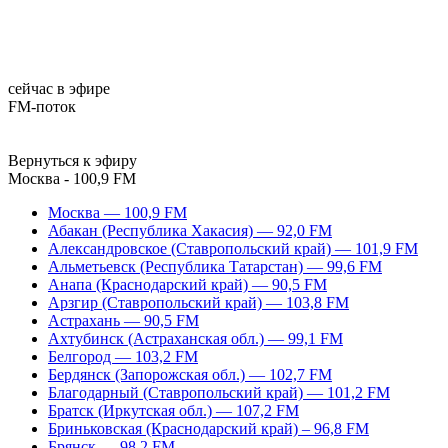
сейчас в эфире
FM-поток
Вернуться к эфиру
Москва - 100,9 FM
Москва — 100,9 FM
Абакан (Республика Хакасия) — 92,0 FM
Александровское (Ставропольский край) — 101,9 FM
Альметьевск (Республика Татарстан) — 99,6 FM
Анапа (Краснодарский край) — 90,5 FM
Арзгир (Ставропольский край) — 103,8 FM
Астрахань — 90,5 FM
Ахтубинск (Астраханская обл.) — 99,1 FM
Белгород — 103,2 FM
Бердянск (Запорожская обл.) — 102,7 FM
Благодарный (Ставропольский край) — 101,2 FM
Братск (Иркутская обл.) — 107,2 FM
Бриньковская (Краснодарский край) – 96,8 FM
Брянск — 98,2 FM