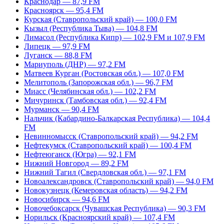
Краснодар — 87,9 FM
Красноярск — 95,4 FM
Курская (Ставропольский край) — 100,0 FM
Кызыл (Республика Тыва) — 104,8 FM
Лимасол (Республика Кипр) — 102,9 FM и 107,9 FM
Липецк — 97,9 FM
Луганск — 88,8 FM
Мариуполь (ДНР) — 97,2 FM
Матвеев Курган (Ростовская обл.) — 107,0 FM
Мелитополь (Запорожская обл.) — 96,7 FM
Миасс (Челябинская обл.) — 102,2 FM
Мичуринск (Тамбовская обл.) — 92,4 FM
Мурманск — 90,4 FM
Нальчик (Кабардино-Балкарская Республика) — 104,4
FM
Невинномысск (Ставропольский край) — 94,2 FM
Нефтекумск (Ставропольский край) — 100,4 FM
Нефтеюганск (Югра) — 92,1 FM
Нижний Новгород — 89,2 FM
Нижний Тагил (Свердловская обл.) — 97,1 FM
Новоалександровск (Ставропольский край) — 94,0 FM
Новокузнецк (Кемеровская область) — 94,2 FM
Новосибирск — 94,6 FM
Новочебоксарск (Чувашская Республика) — 90,3 FM
Норильск (Красноярский край) — 107,4 FM