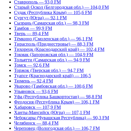
Ставрополь — 93,0 FM
Старый Оскол (Белгородская обл.) — 104,0 FM
Судак (Республика Крым) — 105,6 FM
Сургут (Югра) — 92,1 FM
Сызрань (Самарская обл.) — 98,3 FM
Тамбов — 99,9 FM
Тверь — 89,4 FM
Тёмкино (Смоленская обл.) — 96,1 FM
Тирасполь (Приднестровье) — 88,3 FM
Тихорецк (Краснодарский край) — 102,4 FM
Токмак (Запорожская обл.) — 104,9 FM
Тольятти (Самарская обл.) — 94,9 FM
Томск — 92,6 FM
Торжок (Тверская обл.) — 94,7 FM
Туапсе (Краснодарский край) — 106,5
Тюмень — 92,4 FM
Уварово (Тамбовская обл.) — 100,6 FM
Ульяновск — 93,6 FM
Уфа (Республика Башкортостан) — 98,8 FM
Феодосия (Республика Крым) — 106,1 FM
Хабаровск — 107,9 FM
Ханты-Мансийск (Югра) — 107,1 FM
Чебоксары (Чувашская Республика) — 90,3 FM
Челябинск — 88,4 FM
Череповец (Вологодская обл.) — 106,7 FM