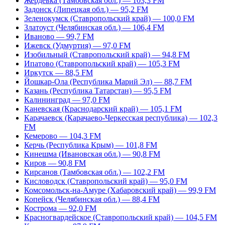
Жердевка (Тамбовская обл.) — 103,3 FM
Задонск (Липецкая обл.) — 95,2 FM
Зеленокумск (Ставропольский край) — 100,0 FM
Златоуст (Челябинская обл.) — 106,4 FM
Иваново — 99,7 FM
Ижевск (Удмуртия) — 97,0 FM
Изобильный (Ставропольский край) — 94,8 FM
Ипатово (Ставропольский край) — 105,3 FM
Иркутск — 88,5 FM
Йошкар-Ола (Республика Марий Эл) — 88,7 FM
Казань (Республика Татарстан) — 95,5 FM
Калининград — 97,0 FM
Каневская (Краснодарский край) — 105,1 FM
Карачаевск (Карачаево-Черкесская республика) — 102,3
FM
Кемерово — 104,3 FM
Керчь (Республика Крым) — 101,8 FM
Кинешма (Ивановская обл.) — 90,8 FM
Киров — 90,8 FM
Кирсанов (Тамбовская обл.) — 102,2 FM
Кисловодск (Ставропольский край) — 95,0 FM
Комсомольск-на-Амуре (Хабаровский край) — 99,9 FM
Копейск (Челябинская обл.) — 88,4 FM
Кострома — 92,0 FM
Красногвардейское (Ставропольский край) — 104,5 FM