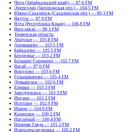
Чита (Забайкальский край) — 87,6 FM
Энергодар (Запорожская обл.) – 104,5 FM
Южно-Сахалинск (Сахалинская обл.) — 89,3 FM
Якутск — 87,9 FM
Ялта (Республика Крым) — 106,8 FM
Ярославль — 98,3 FM
Тюменская область:
Абатское — 103,8 FM
Аромашево — 103,5 FM
Байкалово — 105,5 FM
Бердюжье — 103,2 FM
Большое Сорокино — 102,7 FM
Вагай — 97,0 FM
Викулово — 103,6 FM
Голышманово — 105,4 FM
Демьянское — 102,6 FM
Ермаки — 103,3 FM
Заводоуковск — 103,3 FM
Ингаир — 103,2 FM
Исетское — 102,9 FM
Ишим — 104,9 FM
Казанское — 100,2 FM
Нагорный — 100,4 FM
Нижняя Тавда — 101,2 FM
Новоалександровка — 100,2 FM