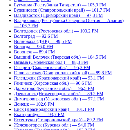
Бугульма (Республика Татарстан) — 105,9 FM
Буденновск (Ставропольский край) — 101,7 FM
Владивосток (Приморский край) — 97,3 FM
Владикавказ (Республика Северная Осетия — Алания)
— 106,7 FM
Волгодонск (Ростовская обл.) — 103,2 FM
Волгоград — 92,6 FM
Волноваха (ДНР) — 99,5 FM
Вологда — 96,0 FM
Воронеж — 89,4 FM
Вышний Волочек (Тверская обл.) — 104,5 FM
Вязьма (Смоленская обл.) — 88,3 FM
Гагарин (Смоленская обл.) — 95,3 FM
Галюгаевская (Ставропольский край) — 89,8 FM
Геленджик (Краснодарский край) — 93,1 FM
Геническ (Херсонская обл.) — 96,6 FM
Далматово (Курганская обл.) — 96,5 FM
Дзержинск (Нижегородская обл.) — 89,2 FM
Димитровград (Ульяновская обл.) — 97,1 FM
Донецк — 102,6 FM
Ейск (Краснодарский край) — 101,1 FM
Екатеринбург — 93,7 FM
Ессентуки (Ставропольский край) – 89,2 FM
Железногорск (Курская обл.) — 94,0 FM