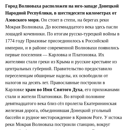
Город Волноваха расположен на юго-западе Донецкой
Народной Республики, в шестидесяти километрах от
Азовского моря.
Он стоит в степи, на берегах реки
Мокрая Волноваха. До восемнадцатого века здесь пасли
лошадей кочевники. По итогам русско-турецкой войны в
1774 году Приазовье присоединилось к Российской
империи, и в районе современной Волновахи появились
первые поселения — Карловка и Платоновка. Их
жителями стали греки из Крыма и русские крестьяне из
центральных губерний. Правительство предоставило
переселенцам обширные наделы, их освободили от
налогов на десять лет. Православные построили в
Карловке
храм во
Имя Святого Духа
, его прихожанами
стали и жители Платоновки. Во второй половине
девятнадцатого века близ сёл пролегла Екатерининская
железная дорога, объединившая Донецкий угольный
бассейн и рудное месторождение в Кривом Роге. У истока
реки Мокрая Волноваха построили станцию, вокруг