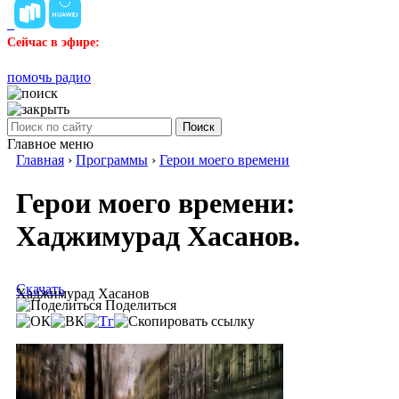
Сейчас в эфире:
помочь радио
Поиск
Главное меню
Главная
›
Программы
›
Герои моего времени
Герои моего времени:
Хаджимурад Хасанов.
Скачать
Хаджимурад Хасанов
Поделиться