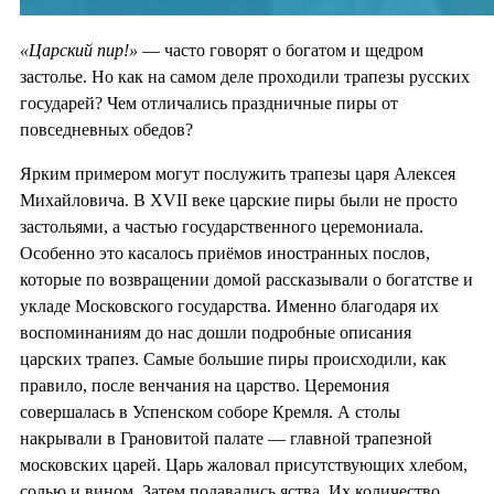
«Царский пир!»
— часто говорят о богатом и щедром
застолье. Но как на самом деле проходили трапезы русских
государей? Чем отличались праздничные пиры от
повседневных обедов?
Ярким примером могут послужить трапезы царя Алексея
Михайловича. В XVII веке царские пиры были не просто
застольями, а частью государственного церемониала.
Особенно это касалось приёмов иностранных послов,
которые по возвращении домой рассказывали о богатстве и
укладе Московского государства. Именно благодаря их
воспоминаниям до нас дошли подробные описания
царских трапез. Самые большие пиры происходили, как
правило, после венчания на царство. Церемония
совершалась в Успенском соборе Кремля. А столы
накрывали в Грановитой палате — главной трапезной
московских царей. Царь жаловал присутствующих хлебом,
солью и вином. Затем подавались яства. Их количество