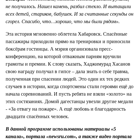
не получилось. Нашел камень, разбил стекло. И вытащили
всех детей, стариков, бабушек.
И за считанные секунды он
сгорел. Спасибо, что…хорошо, что мы были рядом».
Эта история мгновенно облетела Хабаровск. Спасённые
пассажиры приходили прямо на тренировки и приносили
боксёрам гостинцы. А мэрия организовала пресс-
конференцию, на которой отважным парням вручили
грамоты и премии. К слову сказать, Хаджимурад Хасанов
свою награду получал в гипсе – дала знать о себе травма,
полученная при спасении людей. Это один их тех редких
случаев в истории, когда спортсмены стали героями ещё до
начала соревнований. И пусть ребята не взяли «золото» на
этих состязаниях. Домой дагестанцы увезли другие медали
- «За отвагу на пожаре». А ещё любовь и благодарность
двадцати спасённых человек.
В данной программе использованы материалы «5
канала», портала «newsru.com», а также видео портала