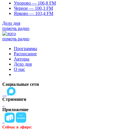
Упорово — 106,8 FM
Черное — 100,3 FM
Ярково — 103,4 FM
Дело дня
помочь радио
помочь радио
Программы
Расписание
Авторы
Дело дня
О нас
Социальные сети
Стриминги
Приложение
Сейчас в эфире: