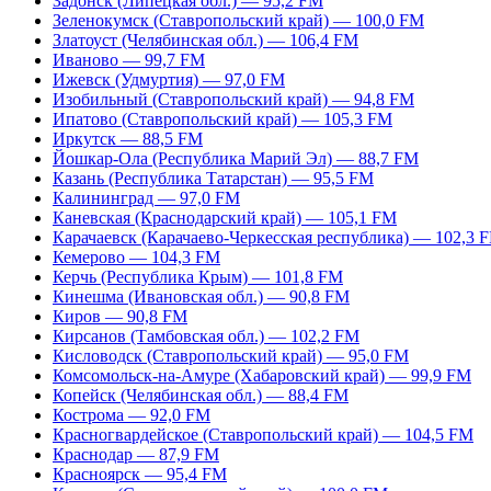
Задонск (Липецкая обл.) — 95,2 FM
Зеленокумск (Ставропольский край) — 100,0 FM
Златоуст (Челябинская обл.) — 106,4 FM
Иваново — 99,7 FM
Ижевск (Удмуртия) — 97,0 FM
Изобильный (Ставропольский край) — 94,8 FM
Ипатово (Ставропольский край) — 105,3 FM
Иркутск — 88,5 FM
Йошкар-Ола (Республика Марий Эл) — 88,7 FM
Казань (Республика Татарстан) — 95,5 FM
Калининград — 97,0 FM
Каневская (Краснодарский край) — 105,1 FM
Карачаевск (Карачаево-Черкесская республика) — 102,3 
Кемерово — 104,3 FM
Керчь (Республика Крым) — 101,8 FM
Кинешма (Ивановская обл.) — 90,8 FM
Киров — 90,8 FM
Кирсанов (Тамбовская обл.) — 102,2 FM
Кисловодск (Ставропольский край) — 95,0 FM
Комсомольск-на-Амуре (Хабаровский край) — 99,9 FM
Копейск (Челябинская обл.) — 88,4 FM
Кострома — 92,0 FM
Красногвардейское (Ставропольский край) — 104,5 FM
Краснодар — 87,9 FM
Красноярск — 95,4 FM