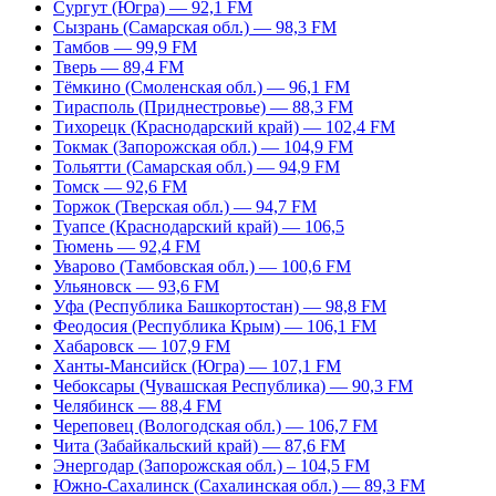
Сургут (Югра) — 92,1 FM
Сызрань (Самарская обл.) — 98,3 FM
Тамбов — 99,9 FM
Тверь — 89,4 FM
Тёмкино (Смоленская обл.) — 96,1 FM
Тирасполь (Приднестровье) — 88,3 FM
Тихорецк (Краснодарский край) — 102,4 FM
Токмак (Запорожская обл.) — 104,9 FM
Тольятти (Самарская обл.) — 94,9 FM
Томск — 92,6 FM
Торжок (Тверская обл.) — 94,7 FM
Туапсе (Краснодарский край) — 106,5
Тюмень — 92,4 FM
Уварово (Тамбовская обл.) — 100,6 FM
Ульяновск — 93,6 FM
Уфа (Республика Башкортостан) — 98,8 FM
Феодосия (Республика Крым) — 106,1 FM
Хабаровск — 107,9 FM
Ханты-Мансийск (Югра) — 107,1 FM
Чебоксары (Чувашская Республика) — 90,3 FM
Челябинск — 88,4 FM
Череповец (Вологодская обл.) — 106,7 FM
Чита (Забайкальский край) — 87,6 FM
Энергодар (Запорожская обл.) – 104,5 FM
Южно-Сахалинск (Сахалинская обл.) — 89,3 FM