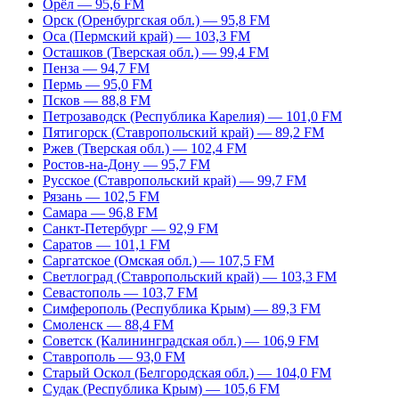
Орёл — 95,6 FM
Орск (Оренбургская обл.) — 95,8 FM
Оса (Пермский край) — 103,3 FM
Осташков (Тверская обл.) — 99,4 FM
Пенза — 94,7 FM
Пермь — 95,0 FM
Псков — 88,8 FM
Петрозаводск (Республика Карелия) — 101,0 FM
Пятигорск (Ставропольский край) — 89,2 FM
Ржев (Тверская обл.) — 102,4 FM
Ростов-на-Дону — 95,7 FM
Русское (Ставропольский край) — 99,7 FM
Рязань — 102,5 FM
Самара — 96,8 FM
Санкт-Петербург — 92,9 FM
Саратов — 101,1 FM
Саргатское (Омская обл.) — 107,5 FM
Светлоград (Ставропольский край) — 103,3 FM
Севастополь — 103,7 FM
Симферополь (Республика Крым) — 89,3 FM
Смоленск — 88,4 FM
Советск (Калининградская обл.) — 106,9 FM
Ставрополь — 93,0 FM
Старый Оскол (Белгородская обл.) — 104,0 FM
Судак (Республика Крым) — 105,6 FM