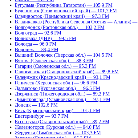
Бугульма (Республика Татарстан) — 105,9 FM
Буденновск (Ставропольский край) — 101,7 FM
Владивосток (Приморский край) — 97,3 FM
Владикавказ (Республика Северная Осетия — Алания) —
Волгодонск (Ростовская обл.) — 103,2 FM
Волгоград — 92,6 FM
Волноваха (ДНР) — 99,5 FM
Вологда — 96,0 FM
Воронеж — 89,4 FM
Вышний Волочек (Тверская обл.) — 104,5 FM
Вязьма (Смоленская обл.) — 88,3 FM
Гагарин (Смоленская обл.) — 95,3 FM
Галюгаевская (Ставропольский край) — 89,8 FM
Геленджик (Краснодарский край) — 93,1 FM
Геническ (Херсонская обл.) — 96,6 FM
Далматово (Курганская обл.) — 96,5 FM
Дзержинск (Нижегородская обл.) — 89,2 FM
Димитровград (Ульяновская обл.) — 97,1 FM
Донецк — 102,6 FM
Ейск (Краснодарский край) — 101,1 FM
Екатеринбург — 93,7 FM
Ессентуки (Ставропольский край) – 89,2 FM
Железногорск (Курская обл.) — 94,0 FM
Жердевка (Тамбовская обл.) — 103,3 FM