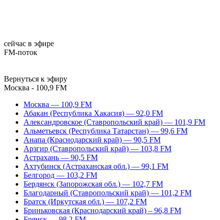
сейчас в эфире
FM-поток
Вернуться к эфиру
Москва - 100,9 FM
Москва — 100,9 FM
Абакан (Республика Хакасия) — 92,0 FM
Александровское (Ставропольский край) — 101,9 FM
Альметьевск (Республика Татарстан) — 99,6 FM
Анапа (Краснодарский край) — 90,5 FM
Арзгир (Ставропольский край) — 103,8 FM
Астрахань — 90,5 FM
Ахтубинск (Астраханская обл.) — 99,1 FM
Белгород — 103,2 FM
Бердянск (Запорожская обл.) — 102,7 FM
Благодарный (Ставропольский край) — 101,2 FM
Братск (Иркутская обл.) — 107,2 FM
Бриньковская (Краснодарский край) – 96,8 FM
Брянск — 98,2 FM