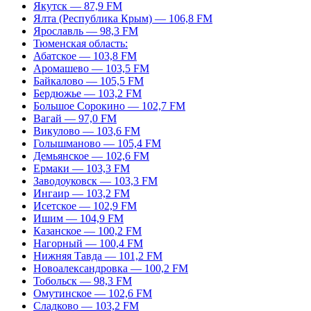
Якутск — 87,9 FM
Ялта (Республика Крым) — 106,8 FM
Ярославль — 98,3 FM
Тюменская область:
Абатское — 103,8 FM
Аромашево — 103,5 FM
Байкалово — 105,5 FM
Бердюжье — 103,2 FM
Большое Сорокино — 102,7 FM
Вагай — 97,0 FM
Викулово — 103,6 FM
Голышманово — 105,4 FM
Демьянское — 102,6 FM
Ермаки — 103,3 FM
Заводоуковск — 103,3 FM
Ингаир — 103,2 FM
Исетское — 102,9 FM
Ишим — 104,9 FM
Казанское — 100,2 FM
Нагорный — 100,4 FM
Нижняя Тавда — 101,2 FM
Новоалександровка — 100,2 FM
Тобольск — 98,3 FM
Омутинское — 102,6 FM
Сладково — 103,2 FM