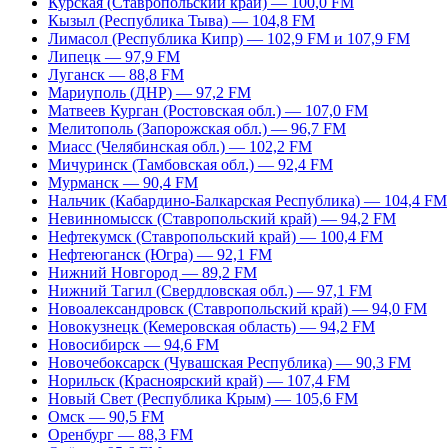
Курская (Ставропольский край) — 100,0 FM
Кызыл (Республика Тыва) — 104,8 FM
Лимасол (Республика Кипр) — 102,9 FM и 107,9 FM
Липецк — 97,9 FM
Луганск — 88,8 FM
Мариуполь (ДНР) — 97,2 FM
Матвеев Курган (Ростовская обл.) — 107,0 FM
Мелитополь (Запорожская обл.) — 96,7 FM
Миасс (Челябинская обл.) — 102,2 FM
Мичуринск (Тамбовская обл.) — 92,4 FM
Мурманск — 90,4 FM
Нальчик (Кабардино-Балкарская Республика) — 104,4 FM
Невинномысск (Ставропольский край) — 94,2 FM
Нефтекумск (Ставропольский край) — 100,4 FM
Нефтеюганск (Югра) — 92,1 FM
Нижний Новгород — 89,2 FM
Нижний Тагил (Свердловская обл.) — 97,1 FM
Новоалександровск (Ставропольский край) — 94,0 FM
Новокузнецк (Кемеровская область) — 94,2 FM
Новосибирск — 94,6 FM
Новочебоксарск (Чувашская Республика) — 90,3 FM
Норильск (Красноярский край) — 107,4 FM
Новый Свет (Республика Крым) — 105,6 FM
Омск — 90,5 FM
Оренбург — 88,3 FM