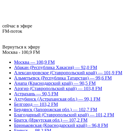
сейчас в эфире
FM-поток
Вернуться к эфиру
Москва - 100,9 FM
Москва — 100,9 FM
Абакан (Республика Хакасия) — 92,0 FM
Александровское (Ставропольский край) — 101,9 FM
Альметьевск (Республика Татарстан) — 99,6 FM
Анапа (Краснодарский край) — 90,5 FM
Арзгир (Ставропольский край) — 103,8 FM
Астрахань — 90,5 FM
Ахтубинск (Астраханская обл.) — 99,1 FM
Белгород — 103,2 FM
Бердянск (Запорожская обл.) — 102,7 FM
Благодарный (Ставропольский край) — 101,2 FM
Братск (Иркутская обл.) — 107,2 FM
Бриньковская (Краснодарский край) – 96,8 FM
Брянск — 98,2 FM