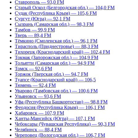
Ставрополь — 93,0 FM
Старый Оскол (Белгородская обл.) — 104,0 FM
Судак (Республика Крым) — 105,6 FM
Сургут (Югра) — 92,1 FM
Сызрань (Самарская обл.) — 98,3 FM
Тамбов — 99,9 FM
Тверь — 89,4 FM
Тёмкино (Смоленская обл.) — 96,1 FM
Тирасполь (Приднестровье) — 88,3 FM
Тихорецк (Краснодарский край) — 102,4 FM
Токмак (Запорожская обл.) — 104,9 FM
Тольятти (Самарская обл.) — 94,9 FM
Томск — 92,6 FM
Торжок (Тверская обл.) — 94,7 FM
Туапсе (Краснодарский край) — 106,5
Тюмень — 92,4 FM
Уварово (Тамбовская обл.) — 100,6 FM
Ульяновск — 93,6 FM
Уфа (Республика Башкортостан) — 98,8 FM
Феодосия (Республика Крым) — 106,1 FM
Хабаровск — 107,9 FM
Ханты-Мансийск (Югра) — 107,1 FM
Чебоксары (Чувашская Республика) — 90,3 FM
Челябинск — 88,4 FM
Череповец (Вологодская обл.) — 106,7 FM