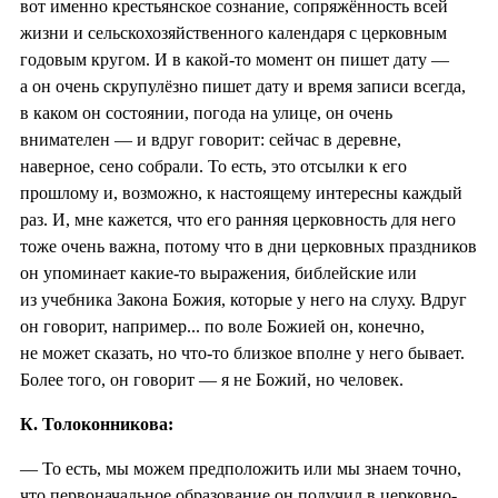
вот именно крестьянское сознание, сопряжённость всей
жизни и сельскохозяйственного календаря с церковным
годовым кругом. И в какой-то момент он пишет дату —
а он очень скрупулёзно пишет дату и время записи всегда,
в каком он состоянии, погода на улице, он очень
внимателен — и вдруг говорит: сейчас в деревне,
наверное, сено собрали. То есть, это отсылки к его
прошлому и, возможно, к настоящему интересны каждый
раз. И, мне кажется, что его ранняя церковность для него
тоже очень важна, потому что в дни церковных праздников
он упоминает какие-то выражения, библейские или
из учебника Закона Божия, которые у него на слуху. Вдруг
он говорит, например... по воле Божией он, конечно,
не может сказать, но что-то близкое вполне у него бывает.
Более того, он говорит — я не Божий, но человек.
К. Толоконникова:
— То есть, мы можем предположить или мы знаем точно,
что первоначальное образование он получил в церковно-