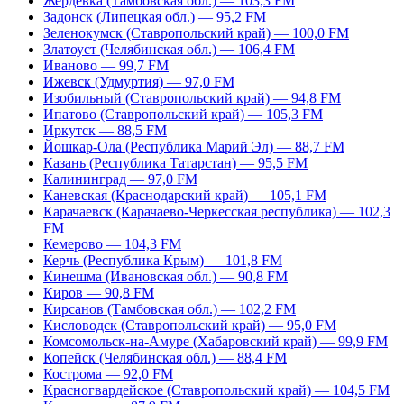
Жердевка (Тамбовская обл.) — 103,3 FM
Задонск (Липецкая обл.) — 95,2 FM
Зеленокумск (Ставропольский край) — 100,0 FM
Златоуст (Челябинская обл.) — 106,4 FM
Иваново — 99,7 FM
Ижевск (Удмуртия) — 97,0 FM
Изобильный (Ставропольский край) — 94,8 FM
Ипатово (Ставропольский край) — 105,3 FM
Иркутск — 88,5 FM
Йошкар-Ола (Республика Марий Эл) — 88,7 FM
Казань (Республика Татарстан) — 95,5 FM
Калининград — 97,0 FM
Каневская (Краснодарский край) — 105,1 FM
Карачаевск (Карачаево-Черкесская республика) — 102,3
FM
Кемерово — 104,3 FM
Керчь (Республика Крым) — 101,8 FM
Кинешма (Ивановская обл.) — 90,8 FM
Киров — 90,8 FM
Кирсанов (Тамбовская обл.) — 102,2 FM
Кисловодск (Ставропольский край) — 95,0 FM
Комсомольск-на-Амуре (Хабаровский край) — 99,9 FM
Копейск (Челябинская обл.) — 88,4 FM
Кострома — 92,0 FM
Красногвардейское (Ставропольский край) — 104,5 FM