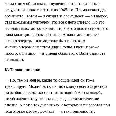
когда с ним общаешься, ощущение, что вышел ночью
откуда-то из поля солдатик из 1945- го. Прямо сюжет для
романиста. Потом — я следил за его судьбой — он вырос,
стал школьным учителем, это всё с него слетело. Но это
из семьи шло, мы выяснили, что всё это шло из семьи, его
папа-милиционер так воспитал. А папа-милиционер,
в свою очередь, видимо, тоже был советским
милиционером с налётом дяди Стёпы. Очень похоже
просто, я слушаю — и у меня образ этого Васи-баяниста
всплывает.
К. Толоконникова:
— Но, тем не менее, какие-то общие идеи он тоже
транслирует. Может быть, он, по складу своего характера
на особице несколько стоит от основной массы людей,
но убеждения-то у него такие, среднестатистические
вполне. А вот в тех дневниках, с которыми ты работал при
подготовке к этому докладу — я так понимаю, ты,