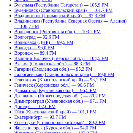
Бугульма (Республика Татарстан) — 105,9 FM
Буденновск (Ставропольский край) — 101,7 FM
Владивосток (Приморский край) — 97,3 FM
Владикавказ (Республика Северная Осетия — Алания)
— 106,7 FM
Волгодонск (Ростовская обл.) — 103,2 FM
Волгоград — 92,6 FM
Волноваха (ДНР) — 99,5 FM
Вологда — 96,0 FM
Воронеж — 89,4 FM
Вышний Волочек (Тверская обл.) — 104,5 FM
Вязьма (Смоленская обл.) — 88,3 FM
Гагарин (Смоленская обл.) — 95,3 FM
Галюгаевская (Ставропольский край) — 89,8 FM
Геленджик (Краснодарский край) — 93,1 FM
Геническ (Херсонская обл.) — 96,6 FM
Далматово (Курганская обл.) — 96,5 FM
Дзержинск (Нижегородская обл.) — 89,2 FM
Димитровград (Ульяновская обл.) — 97,1 FM
Донецк — 102,6 FM
Ейск (Краснодарский край) — 101,1 FM
Екатеринбург — 93,7 FM
Ессентуки (Ставропольский край) – 89,2 FM
Железногорск (Курская обл.) — 94,0 FM