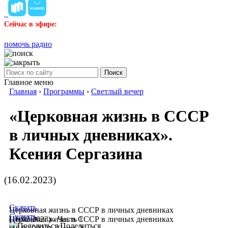
Сейчас в эфире:
помочь радио
Поиск
Главное меню
Главная
›
Программы
›
Светлый вечер
«Церковная жизнь в СССР
в личных дневниках».
Ксения Сергазина
(16.02.2023)
Скачать
Церковная жизнь в СССР в личных дневниках
Скачать
(16.02.2023) - Часть 1
Церковная жизнь в СССР в личных дневниках
Поделиться