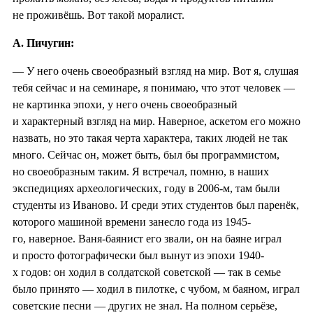
не проживёшь. Вот такой моралист.
А. Пичугин:
— У него очень своеобразный взгляд на мир. Вот я, слушая
тебя сейчас и на семинаре, я понимаю, что этот человек —
не картинка эпохи, у него очень своеобразный
и характерный взгляд на мир. Наверное, аскетом его можно
назвать, но это такая черта характера, таких людей не так
много. Сейчас он, может быть, был бы программистом,
но своеобразным таким. Я встречал, помню, в наших
экспедициях археологических, году в 2006-м, там были
студенты из Иваново. И среди этих студентов был паренёк,
которого машиной времени занесло года из 1945-
го, наверное. Ваня-баянист его звали, он на баяне играл
и просто фотографически был вынут из эпохи 1940-
х годов: он ходил в солдатской советской — так в семье
было принято — ходил в пилотке, с чубом, м баяном, играл
советские песни — других не знал. На полном серьёзе,