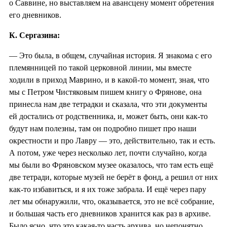
о Саввине, но выставляем на авансцену момент обретения
его дневников.
К. Сергазина:
— Это была, в общем, случайная история. Я знакома с его
племянницей по такой церковной линии, мы вместе
ходили в приход Маврино, и в какой-то момент, зная, что
мы с Петром Чистяковым пишем книгу о Фрянове, она
принесла нам две тетрадки и сказала, что эти документы
ей достались от родственника, и, может быть, они как-то
будут нам полезны, там он подробно пишет про наши
окрестности и про Лавру — это, действительно, так и есть.
А потом, уже через несколько лет, почти случайно, когда
мы были во Фряновском музее оказалось, что там есть ещё
две тетради, которые музей не берёт в фонд, а решил от них
как-то избавиться, и я их тоже забрала. И ещё через пару
лет мы обнаружили, что, оказывается, это не всё собрание,
и большая часть его дневников хранится как раз в архиве.
Было ясно, что это какая-то часть архива, но непонятно,