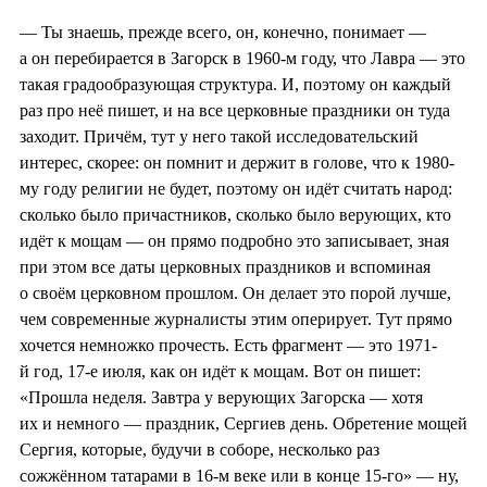
— Ты знаешь, прежде всего, он, конечно, понимает —
а он перебирается в Загорск в 1960-м году, что Лавра — это
такая градообразующая структура. И, поэтому он каждый
раз про неё пишет, и на все церковные праздники он туда
заходит. Причём, тут у него такой исследовательский
интерес, скорее: он помнит и держит в голове, что к 1980-
му году религии не будет, поэтому он идёт считать народ:
сколько было причастников, сколько было верующих, кто
идёт к мощам — он прямо подробно это записывает, зная
при этом все даты церковных праздников и вспоминая
о своём церковном прошлом. Он делает это порой лучше,
чем современные журналисты этим оперирует. Тут прямо
хочется немножко прочесть. Есть фрагмент — это 1971-
й год, 17-е июля, как он идёт к мощам. Вот он пишет:
«Прошла неделя. Завтра у верующих Загорска — хотя
их и немного — праздник, Сергиев день. Обретение мощей
Сергия, которые, будучи в соборе, несколько раз
сожжённом татарами в 16-м веке или в конце 15-го» — ну,