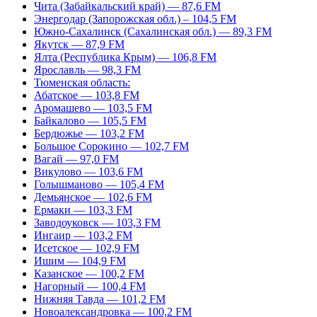
Чита (Забайкальский край) — 87,6 FM
Энергодар (Запорожская обл.) – 104,5 FM
Южно-Сахалинск (Сахалинская обл.) — 89,3 FM
Якутск — 87,9 FM
Ялта (Республика Крым) — 106,8 FM
Ярославль — 98,3 FM
Тюменская область:
Абатское — 103,8 FM
Аромашево — 103,5 FM
Байкалово — 105,5 FM
Бердюжье — 103,2 FM
Большое Сорокино — 102,7 FM
Вагай — 97,0 FM
Викулово — 103,6 FM
Голышманово — 105,4 FM
Демьянское — 102,6 FM
Ермаки — 103,3 FM
Заводоуковск — 103,3 FM
Ингаир — 103,2 FM
Исетское — 102,9 FM
Ишим — 104,9 FM
Казанское — 100,2 FM
Нагорный — 100,4 FM
Нижняя Тавда — 101,2 FM
Новоалександровка — 100,2 FM