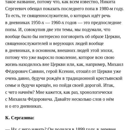
такое название, потому что, как всем известно, Никита
Сергеевич обещал показать последнего попа в 1980-м году.
То есть, те священнослужители, о которых идёт речь
в дневниках 1950-х — 1960-х годов — это предпоследние
попы. И, совокупив две эти темы, мы подумали, что
вообще было бы интересно поговорить об образе Церкви,
священнослужителей и верующих людей вообще
в дневниках, в основном, внешних людей этой эпохи,
потому что уже выросло поколение, которое всю свою
жизнь находилось вне Церкви или, как, например, Михаил
Фёдорович Саввин, герой Ксении, отошёл от Церкви уже
очень давно, будучи рождён в традиционной крестьянской
семье и будучи крещён, но пойдя своей дорогой. Итак,
с чего начнём? Мне кажется, как раз, хронологически
с Михаила Фёдоровича. Давайте несколько слов о нём
и о его дневниках.
К. Сергазина:
— Ну, с чего начать? Он родился в 1899 году, в деревне