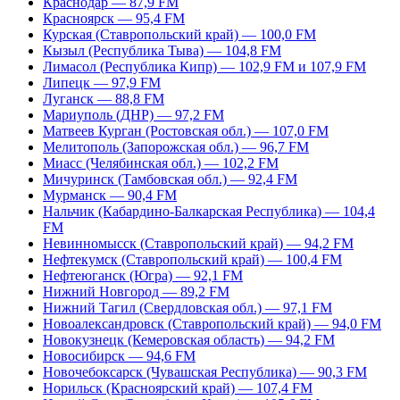
Краснодар — 87,9 FM
Красноярск — 95,4 FM
Курская (Ставропольский край) — 100,0 FM
Кызыл (Республика Тыва) — 104,8 FM
Лимасол (Республика Кипр) — 102,9 FM и 107,9 FM
Липецк — 97,9 FM
Луганск — 88,8 FM
Мариуполь (ДНР) — 97,2 FM
Матвеев Курган (Ростовская обл.) — 107,0 FM
Мелитополь (Запорожская обл.) — 96,7 FM
Миасс (Челябинская обл.) — 102,2 FM
Мичуринск (Тамбовская обл.) — 92,4 FM
Мурманск — 90,4 FM
Нальчик (Кабардино-Балкарская Республика) — 104,4
FM
Невинномысск (Ставропольский край) — 94,2 FM
Нефтекумск (Ставропольский край) — 100,4 FM
Нефтеюганск (Югра) — 92,1 FM
Нижний Новгород — 89,2 FM
Нижний Тагил (Свердловская обл.) — 97,1 FM
Новоалександровск (Ставропольский край) — 94,0 FM
Новокузнецк (Кемеровская область) — 94,2 FM
Новосибирск — 94,6 FM
Новочебоксарск (Чувашская Республика) — 90,3 FM
Норильск (Красноярский край) — 107,4 FM