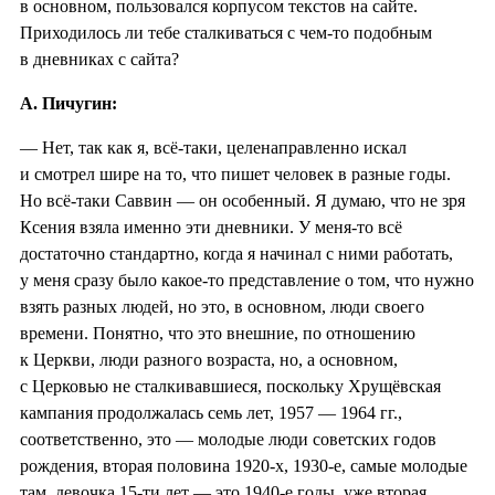
в основном, пользовался корпусом текстов на сайте.
Приходилось ли тебе сталкиваться с чем-то подобным
в дневниках с сайта?
А. Пичугин:
— Нет, так как я, всё-таки, целенаправленно искал
и смотрел шире на то, что пишет человек в разные годы.
Но всё-таки Саввин — он особенный. Я думаю, что не зря
Ксения взяла именно эти дневники. У меня-то всё
достаточно стандартно, когда я начинал с ними работать,
у меня сразу было какое-то представление о том, что нужно
взять разных людей, но это, в основном, люди своего
времени. Понятно, что это внешние, по отношению
к Церкви, люди разного возраста, но, а основном,
с Церковью не сталкивавшиеся, поскольку Хрущёвская
кампания продолжалась семь лет, 1957 — 1964 гг.,
соответственно, это — молодые люди советских годов
рождения, вторая половина 1920-х, 1930-е, самые молодые
там, девочка 15-ти лет — это 1940-е годы, уже вторая