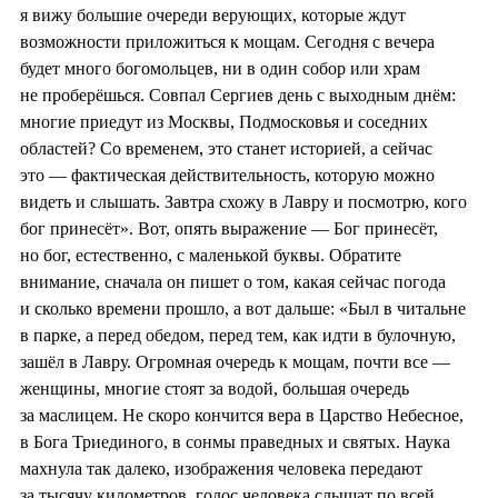
я вижу большие очереди верующих, которые ждут
возможности приложиться к мощам. Сегодня с вечера
будет много богомольцев, ни в один собор или храм
не проберёшься. Совпал Сергиев день с выходным днём:
многие приедут из Москвы, Подмосковья и соседних
областей? Со временем, это станет историей, а сейчас
это — фактическая действительность, которую можно
видеть и слышать. Завтра схожу в Лавру и посмотрю, кого
бог принесёт». Вот, опять выражение — Бог принесёт,
но бог, естественно, с маленькой буквы. Обратите
внимание, сначала он пишет о том, какая сейчас погода
и сколько времени прошло, а вот дальше: «Был в читальне
в парке, а перед обедом, перед тем, как идти в булочную,
зашёл в Лавру. Огромная очередь к мощам, почти все —
женщины, многие стоят за водой, большая очередь
за маслицем. Не скоро кончится вера в Царство Небесное,
в Бога Триединого, в сонмы праведных и святых. Наука
махнула так далеко, изображения человека передают
за тысячу километров, голос человека слышат по всей