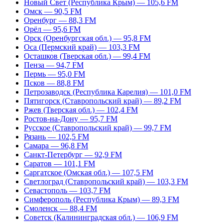
Новый Свет (Республика Крым) — 105,6 FM
Омск — 90,5 FM
Оренбург — 88,3 FM
Орёл — 95,6 FM
Орск (Оренбургская обл.) — 95,8 FM
Оса (Пермский край) — 103,3 FM
Осташков (Тверская обл.) — 99,4 FM
Пенза — 94,7 FM
Пермь — 95,0 FM
Псков — 88,8 FM
Петрозаводск (Республика Карелия) — 101,0 FM
Пятигорск (Ставропольский край) — 89,2 FM
Ржев (Тверская обл.) — 102,4 FM
Ростов-на-Дону — 95,7 FM
Русское (Ставропольский край) — 99,7 FM
Рязань — 102,5 FM
Самара — 96,8 FM
Санкт-Петербург — 92,9 FM
Саратов — 101,1 FM
Саргатское (Омская обл.) — 107,5 FM
Светлоград (Ставропольский край) — 103,3 FM
Севастополь — 103,7 FM
Симферополь (Республика Крым) — 89,3 FM
Смоленск — 88,4 FM
Советск (Калининградская обл.) — 106,9 FM