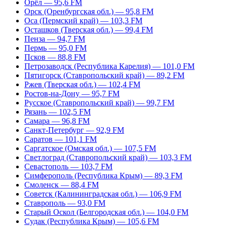
Орёл — 95,6 FM
Орск (Оренбургская обл.) — 95,8 FM
Оса (Пермский край) — 103,3 FM
Осташков (Тверская обл.) — 99,4 FM
Пенза — 94,7 FM
Пермь — 95,0 FM
Псков — 88,8 FM
Петрозаводск (Республика Карелия) — 101,0 FM
Пятигорск (Ставропольский край) — 89,2 FM
Ржев (Тверская обл.) — 102,4 FM
Ростов-на-Дону — 95,7 FM
Русское (Ставропольский край) — 99,7 FM
Рязань — 102,5 FM
Самара — 96,8 FM
Санкт-Петербург — 92,9 FM
Саратов — 101,1 FM
Саргатское (Омская обл.) — 107,5 FM
Светлоград (Ставропольский край) — 103,3 FM
Севастополь — 103,7 FM
Симферополь (Республика Крым) — 89,3 FM
Смоленск — 88,4 FM
Советск (Калининградская обл.) — 106,9 FM
Ставрополь — 93,0 FM
Старый Оскол (Белгородская обл.) — 104,0 FM
Судак (Республика Крым) — 105,6 FM