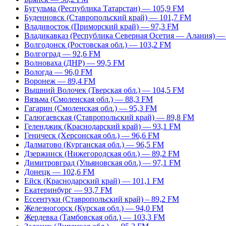
Бугульма (Республика Татарстан) — 105,9 FM
Буденновск (Ставропольский край) — 101,7 FM
Владивосток (Приморский край) — 97,3 FM
Владикавказ (Республика Северная Осетия — Алания) —
Волгодонск (Ростовская обл.) — 103,2 FM
Волгоград — 92,6 FM
Волноваха (ДНР) — 99,5 FM
Вологда — 96,0 FM
Воронеж — 89,4 FM
Вышний Волочек (Тверская обл.) — 104,5 FM
Вязьма (Смоленская обл.) — 88,3 FM
Гагарин (Смоленская обл.) — 95,3 FM
Галюгаевская (Ставропольский край) — 89,8 FM
Геленджик (Краснодарский край) — 93,1 FM
Геническ (Херсонская обл.) — 96,6 FM
Далматово (Курганская обл.) — 96,5 FM
Дзержинск (Нижегородская обл.) — 89,2 FM
Димитровград (Ульяновская обл.) — 97,1 FM
Донецк — 102,6 FM
Ейск (Краснодарский край) — 101,1 FM
Екатеринбург — 93,7 FM
Ессентуки (Ставропольский край) – 89,2 FM
Железногорск (Курская обл.) — 94,0 FM
Жердевка (Тамбовская обл.) — 103,3 FM