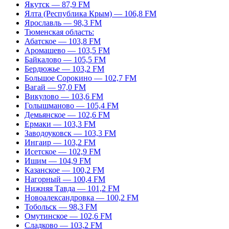
Якутск — 87,9 FM
Ялта (Республика Крым) — 106,8 FM
Ярославль — 98,3 FM
Тюменская область:
Абатское — 103,8 FM
Аромашево — 103,5 FM
Байкалово — 105,5 FM
Бердюжье — 103,2 FM
Большое Сорокино — 102,7 FM
Вагай — 97,0 FM
Викулово — 103,6 FM
Голышманово — 105,4 FM
Демьянское — 102,6 FM
Ермаки — 103,3 FM
Заводоуковск — 103,3 FM
Ингаир — 103,2 FM
Исетское — 102,9 FM
Ишим — 104,9 FM
Казанское — 100,2 FM
Нагорный — 100,4 FM
Нижняя Тавда — 101,2 FM
Новоалександровка — 100,2 FM
Тобольск — 98,3 FM
Омутинское — 102,6 FM
Сладково — 103,2 FM