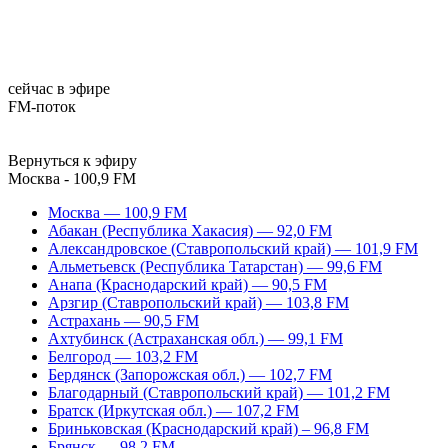
сейчас в эфире
FM-поток
Вернуться к эфиру
Москва - 100,9 FM
Москва — 100,9 FM
Абакан (Республика Хакасия) — 92,0 FM
Александровское (Ставропольский край) — 101,9 FM
Альметьевск (Республика Татарстан) — 99,6 FM
Анапа (Краснодарский край) — 90,5 FM
Арзгир (Ставропольский край) — 103,8 FM
Астрахань — 90,5 FM
Ахтубинск (Астраханская обл.) — 99,1 FM
Белгород — 103,2 FM
Бердянск (Запорожская обл.) — 102,7 FM
Благодарный (Ставропольский край) — 101,2 FM
Братск (Иркутская обл.) — 107,2 FM
Бриньковская (Краснодарский край) – 96,8 FM
Брянск — 98,2 FM