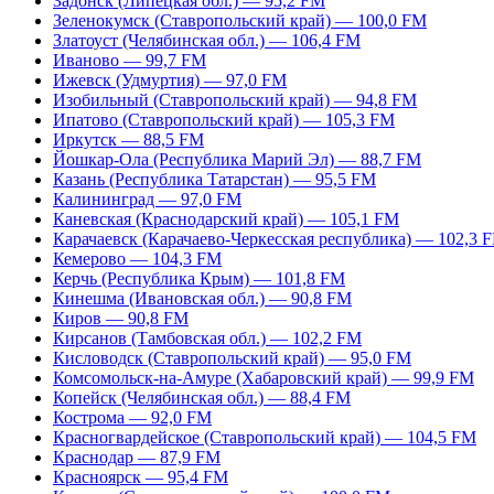
Задонск (Липецкая обл.) — 95,2 FM
Зеленокумск (Ставропольский край) — 100,0 FM
Златоуст (Челябинская обл.) — 106,4 FM
Иваново — 99,7 FM
Ижевск (Удмуртия) — 97,0 FM
Изобильный (Ставропольский край) — 94,8 FM
Ипатово (Ставропольский край) — 105,3 FM
Иркутск — 88,5 FM
Йошкар-Ола (Республика Марий Эл) — 88,7 FM
Казань (Республика Татарстан) — 95,5 FM
Калининград — 97,0 FM
Каневская (Краснодарский край) — 105,1 FM
Карачаевск (Карачаево-Черкесская республика) — 102,3 
Кемерово — 104,3 FM
Керчь (Республика Крым) — 101,8 FM
Кинешма (Ивановская обл.) — 90,8 FM
Киров — 90,8 FM
Кирсанов (Тамбовская обл.) — 102,2 FM
Кисловодск (Ставропольский край) — 95,0 FM
Комсомольск-на-Амуре (Хабаровский край) — 99,9 FM
Копейск (Челябинская обл.) — 88,4 FM
Кострома — 92,0 FM
Красногвардейское (Ставропольский край) — 104,5 FM
Краснодар — 87,9 FM
Красноярск — 95,4 FM