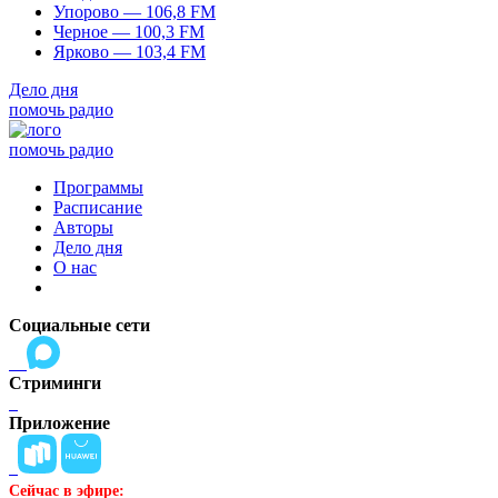
Упорово — 106,8 FM
Черное — 100,3 FM
Ярково — 103,4 FM
Дело дня
помочь радио
помочь радио
Программы
Расписание
Авторы
Дело дня
О нас
Социальные сети
Стриминги
Приложение
Сейчас в эфире: