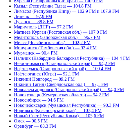
Курская (Ставропольский край) — 100,0 FM
Кызыл (Республика Тыва) — 104,8 FM
Лимасол (Республика Кипр) — 102,9 FM и 107,9 FM
Липецк — 97,9 FM
Луганск — 88,8 FM
Мариуполь (ДНР) — 97,2 FM
Матвеев Курган (Ростовская обл.) — 107,0 FM
Мелитополь (Запорожская обл.) — 96,7 FM
Миасс (Челябинская обл.) — 102,2 FM
Мичуринск (Тамбовская обл.) — 92,4 FM
Мурманск — 90,4 FM
Нальчик (Кабардино-Балкарская Республика) — 104,4 FM
Невинномысск (Ставропольский край) — 94,2 FM
Нефтекумск (Ставропольский край) — 100,4 FM
Нефтеюганск (Югра) — 92,1 FM
Нижний Новгород — 89,2 FM
Нижний Тагил (Свердловская обл.) — 97,1 FM
Новоалександровск (Ставропольский край) — 94,0 FM
Новокузнецк (Кемеровская область) — 94,2 FM
Новосибирск — 94,6 FM
Новочебоксарск (Чувашская Республика) — 90,3 FM
Норильск (Красноярский край) — 107,4 FM
Новый Свет (Республика Крым) — 105,6 FM
Омск — 90,5 FM
Оренбург — 88,3 FM