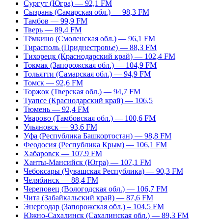
Сургут (Югра) — 92,1 FM
Сызрань (Самарская обл.) — 98,3 FM
Тамбов — 99,9 FM
Тверь — 89,4 FM
Тёмкино (Смоленская обл.) — 96,1 FM
Тирасполь (Приднестровье) — 88,3 FM
Тихорецк (Краснодарский край) — 102,4 FM
Токмак (Запорожская обл.) — 104,9 FM
Тольятти (Самарская обл.) — 94,9 FM
Томск — 92,6 FM
Торжок (Тверская обл.) — 94,7 FM
Туапсе (Краснодарский край) — 106,5
Тюмень — 92,4 FM
Уварово (Тамбовская обл.) — 100,6 FM
Ульяновск — 93,6 FM
Уфа (Республика Башкортостан) — 98,8 FM
Феодосия (Республика Крым) — 106,1 FM
Хабаровск — 107,9 FM
Ханты-Мансийск (Югра) — 107,1 FM
Чебоксары (Чувашская Республика) — 90,3 FM
Челябинск — 88,4 FM
Череповец (Вологодская обл.) — 106,7 FM
Чита (Забайкальский край) — 87,6 FM
Энергодар (Запорожская обл.) – 104,5 FM
Южно-Сахалинск (Сахалинская обл.) — 89,3 FM