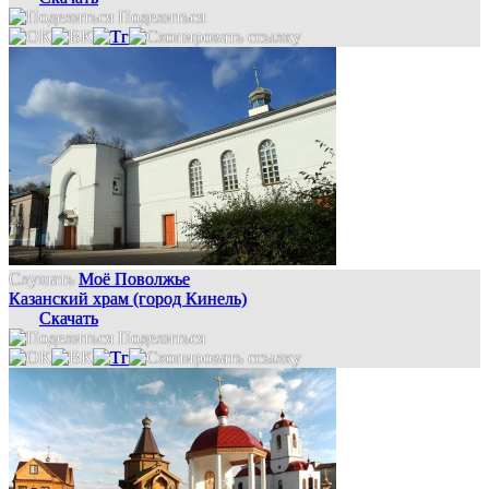
Поделиться
Слушать
Моё Поволжье
Казанский храм (город Кинель)
Скачать
Поделиться