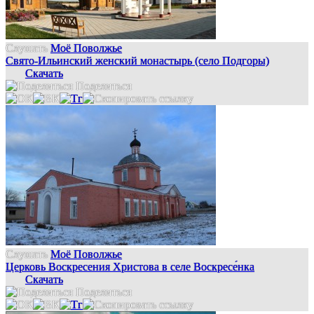
Слушать
Моё Поволжье
Свято-Ильинский женский монастырь (село Подгоры)
Скачать
Поделиться
Слушать
Моё Поволжье
Церковь Воскресения Христова в селе Воскресе́нка
Скачать
Поделиться