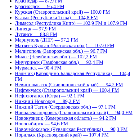
Краснодар — 87,9 FM
Красноярск — 95,4 FM
Курская (Ставропольский край) — 100,0 FM
Кызыл (Республика Тыва) — 104,8 FM
Лимасол (Республика Кипр) — 102,9 FM и 107,9 FM
Липецк — 97,9 FM
Луганск — 88,8 FM
Мариуполь (ДНР) — 97,2 FM
Матвеев Курган (Ростовская обл.) — 107,0 FM
Мелитополь (Запорожская обл.) — 96,7 FM
Миасс (Челябинская обл.) — 102,2 FM
Мичуринск (Тамбовская обл.) — 92,4 FM
Мурманск — 90,4 FM
Нальчик (Кабардино-Балкарская Республика) — 104,4
FM
Невинномысск (Ставропольский край) — 94,2 FM
Нефтекумск (Ставропольский край) — 100,4 FM
Нефтеюганск (Югра) — 92,1 FM
Нижний Новгород — 89,2 FM
Нижний Тагил (Свердловская обл.) — 97,1 FM
Новоалександровск (Ставропольский край) — 94,0 FM
Новокузнецк (Кемеровская область) — 94,2 FM
Новосибирск — 94,6 FM
Новочебоксарск (Чувашская Республика) — 90,3 FM
Норильск (Красноярский край) — 107,4 FM