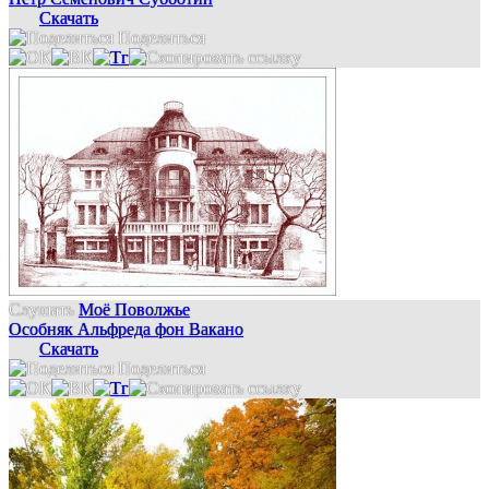
Скачать
Поделиться
Слушать
Моё Поволжье
Особняк Альфреда фон Вакано
Скачать
Поделиться