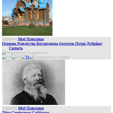
Слушать
Моё Поволжье
Церковь Рождества Богородицы (поселок Петра́ Дубра́ва)
Скачать
Поделиться
Слушать
Моё Поволжье
Пётр Семёнович Субботин