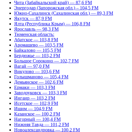
Чита (Забайкальский край) — 87,6 FM
Энергодар (Запорожская обл.) – 104,5 FM
Южно-Сахалинск (Сахалинская обл.) — 89,3 FM
Якутск — 87,9 FM
Ялта (Республика Крым) — 106,8 FM
Ярославль — 98,3 FM
Тюменская область:
Абатское — 103,8 FM
Аромашево — 103,5 FM
Байкалово — 105,5 FM
Бердюжье — 103,2 FM
Большое Сорокино — 102,7 FM
Вагай — 97,0 FM
Викулово — 103,6 FM
Голышманово — 105,4 FM
Демьянское — 102,6 FM
Ермаки — 103,3 FM
Заводоуковск — 103,3 FM
Ингаир — 103,2 FM
Исетское — 102,9 FM
Ишим — 104,9 FM
Казанское — 100,2 FM
Нагорный — 100,4 FM
Нижняя Тавда — 101,2 FM
Новоалександровка — 100,2 FM