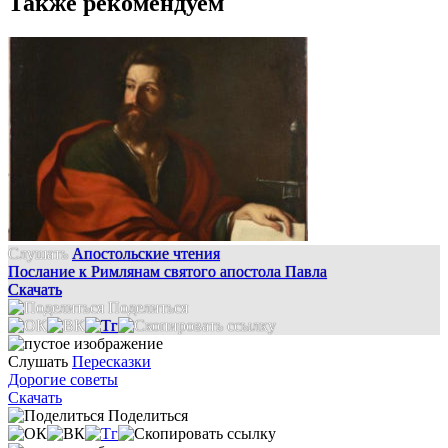
Также рекомендуем
Слушать
Апостольские чтения
Послание к Римлянам святого апостола Павла
Скачать
Поделиться
Слушать
Пересказки
Дорогие советы
Скачать
Поделиться