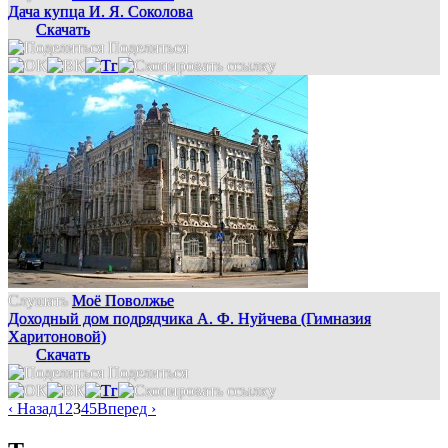
Дача купца И. Я. Соколова
Скачать
Поделиться
Слушать
Моё Поволжье
Доходный дом подрядчика А. Ф. Нуйчева (Гимназия
Харитоновой)
Скачать
Поделиться
‹ Назад
1
2
3
4
5
Вперед ›