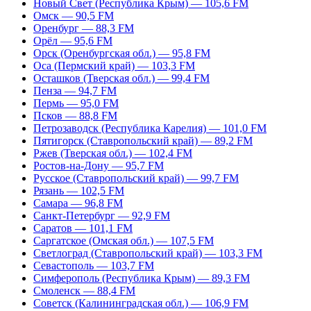
Новый Свет (Республика Крым) — 105,6 FM
Омск — 90,5 FM
Оренбург — 88,3 FM
Орёл — 95,6 FM
Орск (Оренбургская обл.) — 95,8 FM
Оса (Пермский край) — 103,3 FM
Осташков (Тверская обл.) — 99,4 FM
Пенза — 94,7 FM
Пермь — 95,0 FM
Псков — 88,8 FM
Петрозаводск (Республика Карелия) — 101,0 FM
Пятигорск (Ставропольский край) — 89,2 FM
Ржев (Тверская обл.) — 102,4 FM
Ростов-на-Дону — 95,7 FM
Русское (Ставропольский край) — 99,7 FM
Рязань — 102,5 FM
Самара — 96,8 FM
Санкт-Петербург — 92,9 FM
Саратов — 101,1 FM
Саргатское (Омская обл.) — 107,5 FM
Светлоград (Ставропольский край) — 103,3 FM
Севастополь — 103,7 FM
Симферополь (Республика Крым) — 89,3 FM
Смоленск — 88,4 FM
Советск (Калининградская обл.) — 106,9 FM