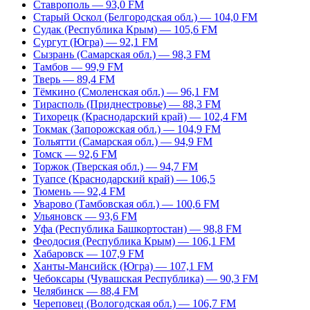
Ставрополь — 93,0 FM
Старый Оскол (Белгородская обл.) — 104,0 FM
Судак (Республика Крым) — 105,6 FM
Сургут (Югра) — 92,1 FM
Сызрань (Самарская обл.) — 98,3 FM
Тамбов — 99,9 FM
Тверь — 89,4 FM
Тёмкино (Смоленская обл.) — 96,1 FM
Тирасполь (Приднестровье) — 88,3 FM
Тихорецк (Краснодарский край) — 102,4 FM
Токмак (Запорожская обл.) — 104,9 FM
Тольятти (Самарская обл.) — 94,9 FM
Томск — 92,6 FM
Торжок (Тверская обл.) — 94,7 FM
Туапсе (Краснодарский край) — 106,5
Тюмень — 92,4 FM
Уварово (Тамбовская обл.) — 100,6 FM
Ульяновск — 93,6 FM
Уфа (Республика Башкортостан) — 98,8 FM
Феодосия (Республика Крым) — 106,1 FM
Хабаровск — 107,9 FM
Ханты-Мансийск (Югра) — 107,1 FM
Чебоксары (Чувашская Республика) — 90,3 FM
Челябинск — 88,4 FM
Череповец (Вологодская обл.) — 106,7 FM