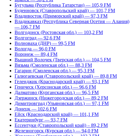
Бугульма (Республика Татарстан) — 105,9 FM
Буденновск (Ставропольский край) — 101,7 FM
Владивосток (Приморский край) — 97,3 FM
Владикавказ (Республика Северная Осетия — Алания)
— 106,7 FM
Волгодонск (Ростовская обл.) — 103,2 FM
Волгоград — 92,6 FM
Волноваха (ДНР) — 99,5 FM
Вологда — 96,0 FM
Воронеж — 89,4 FM
Вышний Волочек (Тверская обл.) — 104,5 FM
Вязьма (Смоленская обл.) — 88,3 FM
Гагарин (Смоленская обл.) — 95,3 FM
Галюгаевская (Ставропольский край) — 89,8 FM
Геленджик (Краснодарский край) — 93,1 FM
Геническ (Херсонская обл.) — 96,6 FM
Далматово (Курганская обл.) — 96,5 FM
Дзержинск (Нижегородская обл.) — 89,2 FM
Димитровград (Ульяновская обл.) — 97,1 FM
Донецк — 102,6 FM
Ейск (Краснодарский край) — 101,1 FM
Екатеринбург — 93,7 FM
Ессентуки (Ставропольский край) – 89,2 FM
Железногорск (Курская обл.) — 94,0 FM