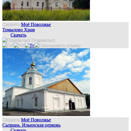
Слушать
Моё Поволжье
Томылово Храм
Скачать
Поделиться
Слушать
Моё Поволжье
Сызрань. Ильинская церковь
Скачать