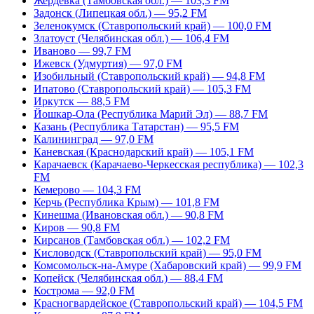
Жердевка (Тамбовская обл.) — 103,3 FM
Задонск (Липецкая обл.) — 95,2 FM
Зеленокумск (Ставропольский край) — 100,0 FM
Златоуст (Челябинская обл.) — 106,4 FM
Иваново — 99,7 FM
Ижевск (Удмуртия) — 97,0 FM
Изобильный (Ставропольский край) — 94,8 FM
Ипатово (Ставропольский край) — 105,3 FM
Иркутск — 88,5 FM
Йошкар-Ола (Республика Марий Эл) — 88,7 FM
Казань (Республика Татарстан) — 95,5 FM
Калининград — 97,0 FM
Каневская (Краснодарский край) — 105,1 FM
Карачаевск (Карачаево-Черкесская республика) — 102,3
FM
Кемерово — 104,3 FM
Керчь (Республика Крым) — 101,8 FM
Кинешма (Ивановская обл.) — 90,8 FM
Киров — 90,8 FM
Кирсанов (Тамбовская обл.) — 102,2 FM
Кисловодск (Ставропольский край) — 95,0 FM
Комсомольск-на-Амуре (Хабаровский край) — 99,9 FM
Копейск (Челябинская обл.) — 88,4 FM
Кострома — 92,0 FM
Красногвардейское (Ставропольский край) — 104,5 FM