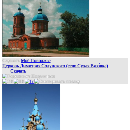
Слушать
Моё Поволжье
Церковь Димитрия Солунского (село Сухая Вязо́вка)
Скачать
Поделиться