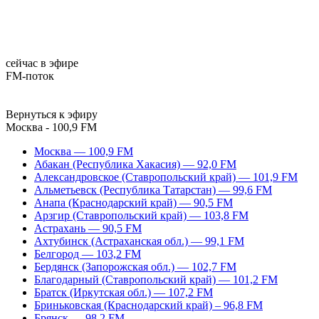
сейчас в эфире
FM-поток
Вернуться к эфиру
Москва - 100,9 FM
Москва — 100,9 FM
Абакан (Республика Хакасия) — 92,0 FM
Александровское (Ставропольский край) — 101,9 FM
Альметьевск (Республика Татарстан) — 99,6 FM
Анапа (Краснодарский край) — 90,5 FM
Арзгир (Ставропольский край) — 103,8 FM
Астрахань — 90,5 FM
Ахтубинск (Астраханская обл.) — 99,1 FM
Белгород — 103,2 FM
Бердянск (Запорожская обл.) — 102,7 FM
Благодарный (Ставропольский край) — 101,2 FM
Братск (Иркутская обл.) — 107,2 FM
Бриньковская (Краснодарский край) – 96,8 FM
Брянск — 98,2 FM