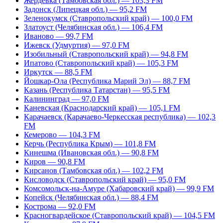
Жердевка (Тамбовская обл.) — 103,3 FM
Задонск (Липецкая обл.) — 95,2 FM
Зеленокумск (Ставропольский край) — 100,0 FM
Златоуст (Челябинская обл.) — 106,4 FM
Иваново — 99,7 FM
Ижевск (Удмуртия) — 97,0 FM
Изобильный (Ставропольский край) — 94,8 FM
Ипатово (Ставропольский край) — 105,3 FM
Иркутск — 88,5 FM
Йошкар-Ола (Республика Марий Эл) — 88,7 FM
Казань (Республика Татарстан) — 95,5 FM
Калининград — 97,0 FM
Каневская (Краснодарский край) — 105,1 FM
Карачаевск (Карачаево-Черкесская республика) — 102,3
FM
Кемерово — 104,3 FM
Керчь (Республика Крым) — 101,8 FM
Кинешма (Ивановская обл.) — 90,8 FM
Киров — 90,8 FM
Кирсанов (Тамбовская обл.) — 102,2 FM
Кисловодск (Ставропольский край) — 95,0 FM
Комсомольск-на-Амуре (Хабаровский край) — 99,9 FM
Копейск (Челябинская обл.) — 88,4 FM
Кострома — 92,0 FM
Красногвардейское (Ставропольский край) — 104,5 FM