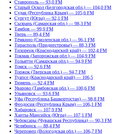
Ставрополь — 93,0 FM
Старый Оскол (Белгородская обл.) — 104,0 FM
Судак (Республика Крым) — 105,6 FM
Сургут (Югра) — 92,1 FM
Сызрань (Самарская обл.) — 98,3 FM
Тамбов — 99,9 FM
Тверь — 89,4 FM
Тёмкино (Смоленская обл.) — 96,1 FM
Тирасполь (Приднестровье) — 88,3 FM
Тихорецк (Краснодарский край) — 102,4 FM
Токмак (Запорожская обл.) — 104,9 FM
Тольятти (Самарская обл.) — 94,9 FM
Томск — 92,6 FM
Торжок (Тверская обл.) — 94,7 FM
Туапсе (Краснодарский край) — 106,5
Тюмень — 92,4 FM
Уварово (Тамбовская обл.) — 100,6 FM
Ульяновск — 93,6 FM
Уфа (Республика Башкортостан) — 98,8 FM
Феодосия (Республика Крым) — 106,1 FM
Хабаровск — 107,9 FM
Ханты-Мансийск (Югра) — 107,1 FM
Чебоксары (Чувашская Республика) — 90,3 FM
Челябинск — 88,4 FM
Череповец (Вологодская обл.) — 106,7 FM