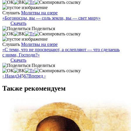
Слушать
Молитвы на озере
«Богоносцы, вы — соль земли, вы — свет миру»
Скачать
Поделиться
Слушать
Молитвы на озере
«С теми, что не просвещают, а ослепляют — что сделаешь
с ними, Господи?»
Скачать
Поделиться
‹ Назад
3
4
5
6
7
Вперед ›
Также рекомендуем