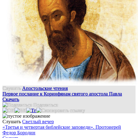
Слушать
Апостольские чтения
Первое послание к Коринфянам святого апостола Павла
Скачать
Поделиться
Слушать
Светлый вечер
«Третья и четвертая библейские заповеди». Протоиерей
Федор Бородин