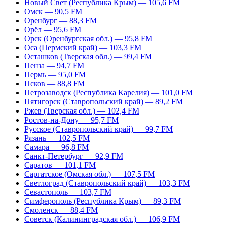
Новый Свет (Республика Крым) — 105,6 FM
Омск — 90,5 FM
Оренбург — 88,3 FM
Орёл — 95,6 FM
Орск (Оренбургская обл.) — 95,8 FM
Оса (Пермский край) — 103,3 FM
Осташков (Тверская обл.) — 99,4 FM
Пенза — 94,7 FM
Пермь — 95,0 FM
Псков — 88,8 FM
Петрозаводск (Республика Карелия) — 101,0 FM
Пятигорск (Ставропольский край) — 89,2 FM
Ржев (Тверская обл.) — 102,4 FM
Ростов-на-Дону — 95,7 FM
Русское (Ставропольский край) — 99,7 FM
Рязань — 102,5 FM
Самара — 96,8 FM
Санкт-Петербург — 92,9 FM
Саратов — 101,1 FM
Саргатское (Омская обл.) — 107,5 FM
Светлоград (Ставропольский край) — 103,3 FM
Севастополь — 103,7 FM
Симферополь (Республика Крым) — 89,3 FM
Смоленск — 88,4 FM
Советск (Калининградская обл.) — 106,9 FM