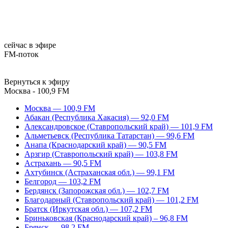
сейчас в эфире
FM-поток
Вернуться к эфиру
Москва - 100,9 FM
Москва — 100,9 FM
Абакан (Республика Хакасия) — 92,0 FM
Александровское (Ставропольский край) — 101,9 FM
Альметьевск (Республика Татарстан) — 99,6 FM
Анапа (Краснодарский край) — 90,5 FM
Арзгир (Ставропольский край) — 103,8 FM
Астрахань — 90,5 FM
Ахтубинск (Астраханская обл.) — 99,1 FM
Белгород — 103,2 FM
Бердянск (Запорожская обл.) — 102,7 FM
Благодарный (Ставропольский край) — 101,2 FM
Братск (Иркутская обл.) — 107,2 FM
Бриньковская (Краснодарский край) – 96,8 FM
Брянск — 98,2 FM