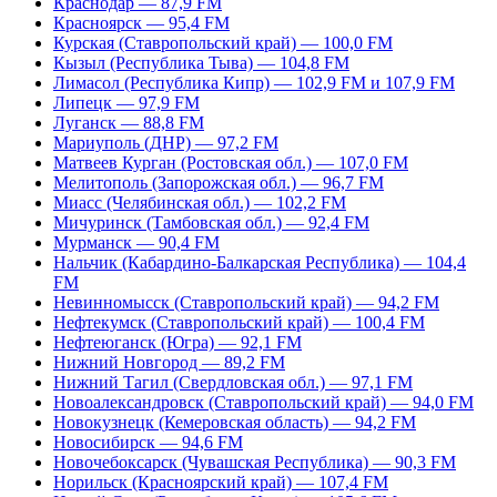
Краснодар — 87,9 FM
Красноярск — 95,4 FM
Курская (Ставропольский край) — 100,0 FM
Кызыл (Республика Тыва) — 104,8 FM
Лимасол (Республика Кипр) — 102,9 FM и 107,9 FM
Липецк — 97,9 FM
Луганск — 88,8 FM
Мариуполь (ДНР) — 97,2 FM
Матвеев Курган (Ростовская обл.) — 107,0 FM
Мелитополь (Запорожская обл.) — 96,7 FM
Миасс (Челябинская обл.) — 102,2 FM
Мичуринск (Тамбовская обл.) — 92,4 FM
Мурманск — 90,4 FM
Нальчик (Кабардино-Балкарская Республика) — 104,4
FM
Невинномысск (Ставропольский край) — 94,2 FM
Нефтекумск (Ставропольский край) — 100,4 FM
Нефтеюганск (Югра) — 92,1 FM
Нижний Новгород — 89,2 FM
Нижний Тагил (Свердловская обл.) — 97,1 FM
Новоалександровск (Ставропольский край) — 94,0 FM
Новокузнецк (Кемеровская область) — 94,2 FM
Новосибирск — 94,6 FM
Новочебоксарск (Чувашская Республика) — 90,3 FM
Норильск (Красноярский край) — 107,4 FM