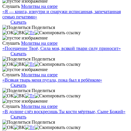
Слушать
Молитвы на озере
«Я — книга, изнутри и снаружи исписанная, запечатанная
семью печатями»
Скачать
Поделиться
Слушать
Молитвы на озере
«Посещение Твоё, Сила моя, всякой твари силу приносит»
Скачать
Поделиться
Слушать
Молитвы на озере
«Всякая тварь меня пугала, пока был я ребёнком»
Скачать
Поделиться
Слушать
Молитвы на озере
«В долине слёз воскресишь Ты кости мёртвые, Сыне Божий»
Скачать
Поделиться