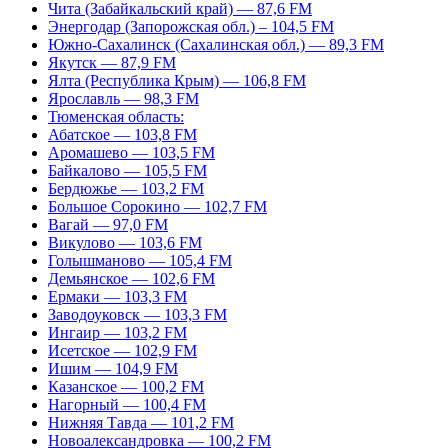
Чита (Забайкальский край) — 87,6 FM
Энергодар (Запорожская обл.) – 104,5 FM
Южно-Сахалинск (Сахалинская обл.) — 89,3 FM
Якутск — 87,9 FM
Ялта (Республика Крым) — 106,8 FM
Ярославль — 98,3 FM
Тюменская область:
Абатское — 103,8 FM
Аромашево — 103,5 FM
Байкалово — 105,5 FM
Бердюжье — 103,2 FM
Большое Сорокино — 102,7 FM
Вагай — 97,0 FM
Викулово — 103,6 FM
Голышманово — 105,4 FM
Демьянское — 102,6 FM
Ермаки — 103,3 FM
Заводоуковск — 103,3 FM
Ингаир — 103,2 FM
Исетское — 102,9 FM
Ишим — 104,9 FM
Казанское — 100,2 FM
Нагорный — 100,4 FM
Нижняя Тавда — 101,2 FM
Новоалександровка — 100,2 FM