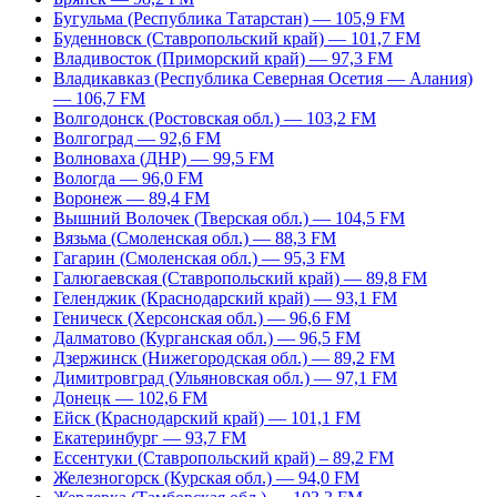
Бугульма (Республика Татарстан) — 105,9 FM
Буденновск (Ставропольский край) — 101,7 FM
Владивосток (Приморский край) — 97,3 FM
Владикавказ (Республика Северная Осетия — Алания)
— 106,7 FM
Волгодонск (Ростовская обл.) — 103,2 FM
Волгоград — 92,6 FM
Волноваха (ДНР) — 99,5 FM
Вологда — 96,0 FM
Воронеж — 89,4 FM
Вышний Волочек (Тверская обл.) — 104,5 FM
Вязьма (Смоленская обл.) — 88,3 FM
Гагарин (Смоленская обл.) — 95,3 FM
Галюгаевская (Ставропольский край) — 89,8 FM
Геленджик (Краснодарский край) — 93,1 FM
Геническ (Херсонская обл.) — 96,6 FM
Далматово (Курганская обл.) — 96,5 FM
Дзержинск (Нижегородская обл.) — 89,2 FM
Димитровград (Ульяновская обл.) — 97,1 FM
Донецк — 102,6 FM
Ейск (Краснодарский край) — 101,1 FM
Екатеринбург — 93,7 FM
Ессентуки (Ставропольский край) – 89,2 FM
Железногорск (Курская обл.) — 94,0 FM