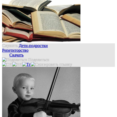
Слушать
Дети-подростки
Репетиторство
Скачать
Поделиться