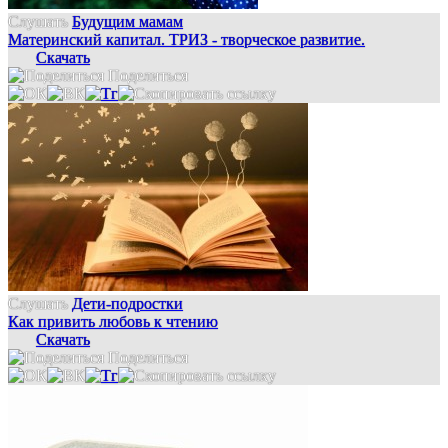
Слушать
Будущим мамам
Материнский капитал. ТРИЗ - творческое развитие.
Скачать
Поделиться
Слушать
Дети-подростки
Как привить любовь к чтению
Скачать
Поделиться