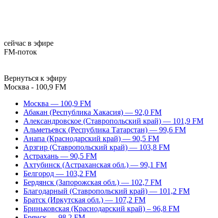
сейчас в эфире
FM-поток
Вернуться к эфиру
Москва - 100,9 FM
Москва — 100,9 FM
Абакан (Республика Хакасия) — 92,0 FM
Александровское (Ставропольский край) — 101,9 FM
Альметьевск (Республика Татарстан) — 99,6 FM
Анапа (Краснодарский край) — 90,5 FM
Арзгир (Ставропольский край) — 103,8 FM
Астрахань — 90,5 FM
Ахтубинск (Астраханская обл.) — 99,1 FM
Белгород — 103,2 FM
Бердянск (Запорожская обл.) — 102,7 FM
Благодарный (Ставропольский край) — 101,2 FM
Братск (Иркутская обл.) — 107,2 FM
Бриньковская (Краснодарский край) – 96,8 FM
Брянск — 98,2 FM