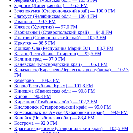
Жердевка (Тамбовская обл.) — 103,3 FM
Задонск (Липецкая обл.) — 95,2 FM
Зеленокумск (Ставропольский край) — 100,0 FM
Златоуст (Челябинская обл.) — 106,4 FM
Иваново — 99,7 FM
Ижевск (Удмуртия) — 97,0 FM
Изобильный (Ставропольский край) — 94,8 FM
Ипатово (Ставропольский край) — 105,3 FM
Иркутск — 88,5 FM
Йошкар-Ола (Республика Марий Эл) — 88,7 FM
Казань (Республика Татарстан) — 95,5 FM
Калининград — 97,0 FM
Каневская (Краснодарский край) — 105,1 FM
Карачаевск (Карачаево-Черкесская республика) — 102,3
FM
Кемерово — 104,3 FM
Керчь (Республика Крым) — 101,8 FM
Кинешма (Ивановская обл.) — 90,8 FM
Киров — 90,8 FM
Кирсанов (Тамбовская обл.) — 102,2 FM
Кисловодск (Ставропольский край) — 95,0 FM
Комсомольск-на-Амуре (Хабаровский край) — 99,9 FM
Копейск (Челябинская обл.) — 88,4 FM
Кострома — 92,0 FM
Красногвардейское (Ставропольский край) — 104,5 FM