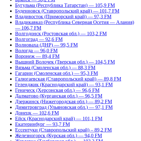
Бугульма (Республика Татарстан) — 105,9 FM
Буденновск (Ставропольский край) — 101,7 FM
Владивосток (Приморский край) — 97,3 FM
Владикавказ (Республика Северная Осетия — Алания)
— 106,7 FM
Волгодонск (Ростовская обл.) — 103,2 FM
Волгоград — 92,6 FM
Волноваха (ДНР) — 99,5 FM
Вологда — 96,0 FM
Воронеж — 89,4 FM
Вышний Волочек (Тверская обл.) — 104,5 FM
Вязьма (Смоленская обл.) — 88,3 FM
Гагарин (Смоленская обл.) — 95,3 FM
Галюгаевская (Ставропольский край) — 89,8 FM
Геленджик (Краснодарский край) — 93,1 FM
Геническ (Херсонская обл.) — 96,6 FM
Далматово (Курганская обл.) — 96,5 FM
Дзержинск (Нижегородская обл.) — 89,2 FM
Димитровград (Ульяновская обл.) — 97,1 FM
Донецк — 102,6 FM
Ейск (Краснодарский край) — 101,1 FM
Екатеринбург — 93,7 FM
Ессентуки (Ставропольский край) – 89,2 FM
Железногорск (Курская обл.) — 94,0 FM