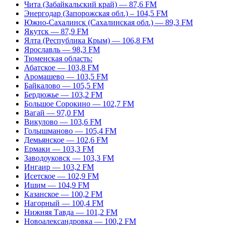
Чита (Забайкальский край) — 87,6 FM
Энергодар (Запорожская обл.) – 104,5 FM
Южно-Сахалинск (Сахалинская обл.) — 89,3 FM
Якутск — 87,9 FM
Ялта (Республика Крым) — 106,8 FM
Ярославль — 98,3 FM
Тюменская область:
Абатское — 103,8 FM
Аромашево — 103,5 FM
Байкалово — 105,5 FM
Бердюжье — 103,2 FM
Большое Сорокино — 102,7 FM
Вагай — 97,0 FM
Викулово — 103,6 FM
Голышманово — 105,4 FM
Демьянское — 102,6 FM
Ермаки — 103,3 FM
Заводоуковск — 103,3 FM
Ингаир — 103,2 FM
Исетское — 102,9 FM
Ишим — 104,9 FM
Казанское — 100,2 FM
Нагорный — 100,4 FM
Нижняя Тавда — 101,2 FM
Новоалександровка — 100,2 FM