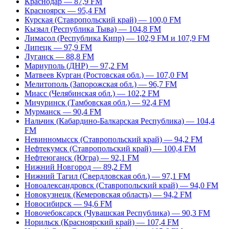
Краснодар — 87,9 FM
Красноярск — 95,4 FM
Курская (Ставропольский край) — 100,0 FM
Кызыл (Республика Тыва) — 104,8 FM
Лимасол (Республика Кипр) — 102,9 FM и 107,9 FM
Липецк — 97,9 FM
Луганск — 88,8 FM
Мариуполь (ДНР) — 97,2 FM
Матвеев Курган (Ростовская обл.) — 107,0 FM
Мелитополь (Запорожская обл.) — 96,7 FM
Миасс (Челябинская обл.) — 102,2 FM
Мичуринск (Тамбовская обл.) — 92,4 FM
Мурманск — 90,4 FM
Нальчик (Кабардино-Балкарская Республика) — 104,4
FM
Невинномысск (Ставропольский край) — 94,2 FM
Нефтекумск (Ставропольский край) — 100,4 FM
Нефтеюганск (Югра) — 92,1 FM
Нижний Новгород — 89,2 FM
Нижний Тагил (Свердловская обл.) — 97,1 FM
Новоалександровск (Ставропольский край) — 94,0 FM
Новокузнецк (Кемеровская область) — 94,2 FM
Новосибирск — 94,6 FM
Новочебоксарск (Чувашская Республика) — 90,3 FM
Норильск (Красноярский край) — 107,4 FM