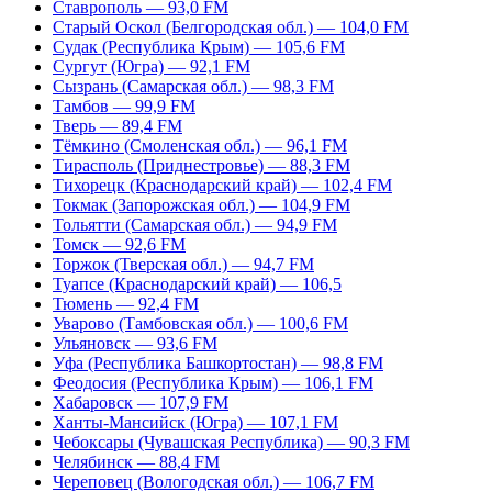
Ставрополь — 93,0 FM
Старый Оскол (Белгородская обл.) — 104,0 FM
Судак (Республика Крым) — 105,6 FM
Сургут (Югра) — 92,1 FM
Сызрань (Самарская обл.) — 98,3 FM
Тамбов — 99,9 FM
Тверь — 89,4 FM
Тёмкино (Смоленская обл.) — 96,1 FM
Тирасполь (Приднестровье) — 88,3 FM
Тихорецк (Краснодарский край) — 102,4 FM
Токмак (Запорожская обл.) — 104,9 FM
Тольятти (Самарская обл.) — 94,9 FM
Томск — 92,6 FM
Торжок (Тверская обл.) — 94,7 FM
Туапсе (Краснодарский край) — 106,5
Тюмень — 92,4 FM
Уварово (Тамбовская обл.) — 100,6 FM
Ульяновск — 93,6 FM
Уфа (Республика Башкортостан) — 98,8 FM
Феодосия (Республика Крым) — 106,1 FM
Хабаровск — 107,9 FM
Ханты-Мансийск (Югра) — 107,1 FM
Чебоксары (Чувашская Республика) — 90,3 FM
Челябинск — 88,4 FM
Череповец (Вологодская обл.) — 106,7 FM