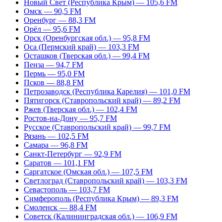
Новый Свет (Республика Крым) — 105,6 FM
Омск — 90,5 FM
Оренбург — 88,3 FM
Орёл — 95,6 FM
Орск (Оренбургская обл.) — 95,8 FM
Оса (Пермский край) — 103,3 FM
Осташков (Тверская обл.) — 99,4 FM
Пенза — 94,7 FM
Пермь — 95,0 FM
Псков — 88,8 FM
Петрозаводск (Республика Карелия) — 101,0 FM
Пятигорск (Ставропольский край) — 89,2 FM
Ржев (Тверская обл.) — 102,4 FM
Ростов-на-Дону — 95,7 FM
Русское (Ставропольский край) — 99,7 FM
Рязань — 102,5 FM
Самара — 96,8 FM
Санкт-Петербург — 92,9 FM
Саратов — 101,1 FM
Саргатское (Омская обл.) — 107,5 FM
Светлоград (Ставропольский край) — 103,3 FM
Севастополь — 103,7 FM
Симферополь (Республика Крым) — 89,3 FM
Смоленск — 88,4 FM
Советск (Калининградская обл.) — 106,9 FM