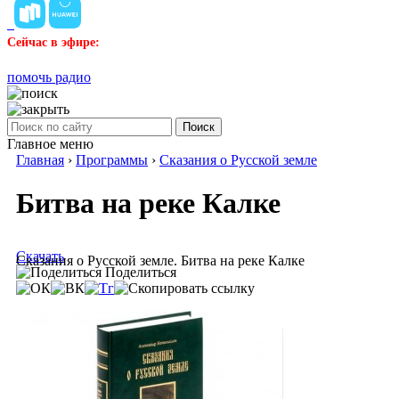
Сейчас в эфире:
помочь радио
Поиск
Главное меню
Главная
›
Программы
›
Сказания о Русской земле
Битва на реке Калке
Скачать
Сказания о Русской земле. Битва на реке Калке
Поделиться