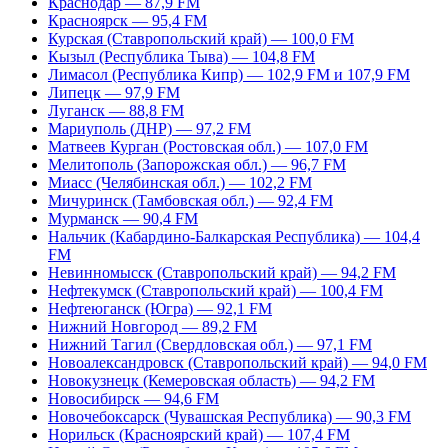
Краснодар — 87,9 FM
Красноярск — 95,4 FM
Курская (Ставропольский край) — 100,0 FM
Кызыл (Республика Тыва) — 104,8 FM
Лимасол (Республика Кипр) — 102,9 FM и 107,9 FM
Липецк — 97,9 FM
Луганск — 88,8 FM
Мариуполь (ДНР) — 97,2 FM
Матвеев Курган (Ростовская обл.) — 107,0 FM
Мелитополь (Запорожская обл.) — 96,7 FM
Миасс (Челябинская обл.) — 102,2 FM
Мичуринск (Тамбовская обл.) — 92,4 FM
Мурманск — 90,4 FM
Нальчик (Кабардино-Балкарская Республика) — 104,4
FM
Невинномысск (Ставропольский край) — 94,2 FM
Нефтекумск (Ставропольский край) — 100,4 FM
Нефтеюганск (Югра) — 92,1 FM
Нижний Новгород — 89,2 FM
Нижний Тагил (Свердловская обл.) — 97,1 FM
Новоалександровск (Ставропольский край) — 94,0 FM
Новокузнецк (Кемеровская область) — 94,2 FM
Новосибирск — 94,6 FM
Новочебоксарск (Чувашская Республика) — 90,3 FM
Норильск (Красноярский край) — 107,4 FM