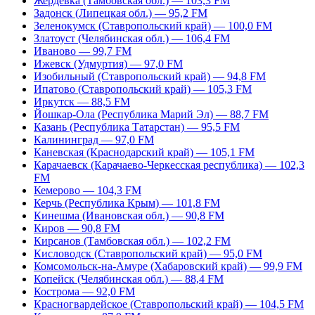
Жердевка (Тамбовская обл.) — 103,3 FM
Задонск (Липецкая обл.) — 95,2 FM
Зеленокумск (Ставропольский край) — 100,0 FM
Златоуст (Челябинская обл.) — 106,4 FM
Иваново — 99,7 FM
Ижевск (Удмуртия) — 97,0 FM
Изобильный (Ставропольский край) — 94,8 FM
Ипатово (Ставропольский край) — 105,3 FM
Иркутск — 88,5 FM
Йошкар-Ола (Республика Марий Эл) — 88,7 FM
Казань (Республика Татарстан) — 95,5 FM
Калининград — 97,0 FM
Каневская (Краснодарский край) — 105,1 FM
Карачаевск (Карачаево-Черкесская республика) — 102,3
FM
Кемерово — 104,3 FM
Керчь (Республика Крым) — 101,8 FM
Кинешма (Ивановская обл.) — 90,8 FM
Киров — 90,8 FM
Кирсанов (Тамбовская обл.) — 102,2 FM
Кисловодск (Ставропольский край) — 95,0 FM
Комсомольск-на-Амуре (Хабаровский край) — 99,9 FM
Копейск (Челябинская обл.) — 88,4 FM
Кострома — 92,0 FM
Красногвардейское (Ставропольский край) — 104,5 FM