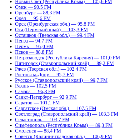
Новый Свет (Республика Крым) — 105,6 FM
Омск — 90,5 FM
Оренбург — 88,3 FM
Орёл — 95,6 FM
Орск (Оренбургская обл.) — 95,8 FM
Оса (Пермский край) — 103,3 FM
Осташков (Тверская обл.) — 99,4 FM
Пенза — 94,7 FM
Пермь — 95,0 FM
Псков — 88,8 FM
Петрозаводск (Республика Карелия) — 101,0 FM
Пятигорск (Ставропольский край) — 89,2 FM
Ржев (Тверская обл.) — 102,4 FM
Ростов-на-Дону — 95,7 FM
Русское (Ставропольский край) — 99,7 FM
Рязань — 102,5 FM
Самара — 96,8 FM
Санкт-Петербург — 92,9 FM
Саратов — 101,1 FM
Саргатское (Омская обл.) — 107,5 FM
Светлоград (Ставропольский край) — 103,3 FM
Севастополь — 103,7 FM
Симферополь (Республика Крым) — 89,3 FM
Смоленск — 88,4 FM
Советск (Калининградская обл.) — 106,9 FM