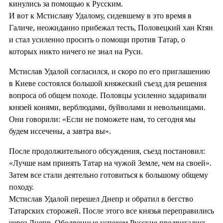
кинулись за помощью к Русским.
И вот к Мстиславу Удалому, сидевшему в это время в
Галиче, неожиданно прибежал тесть, Половецкий хан Ктян
и стал усиленно просить о помощи против Татар, о
которых никто ничего не знал на Руси.
Мстислав Удалой согласился, и скоро по его приглашению
в Киеве состоялся большой княжеский съезд для решения
вопроса об общем походе. Половцы усиленно задаривали
князей конями, верблюдами, буйволами и невольницами.
Они говорили: «Если не поможете нам, то сегодня мы
будем иссечены, а завтра вы».
После продолжительного обсуждения, съезд постановил:
«Лучше нам принять Татар на чужой Земле, чем на своей».
Затем все стали деятельно готовиться к большому общему
походу.
Мстислав Удалой перешел Днепр и обратил в бегство
Татарских сторожей. После этого все князья переправились
через Днепр. Ободренные успехом Русские продвигались