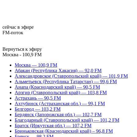
сейчас в эфире
FM-поток
Вернуться к эфиру
Москва - 100,9 FM
Москва — 100,9 FM
Абакан (Республика Хакасия) — 92,0 FM
Александровское (Ставропольский край) — 101,9 FM
Альметьевск (Республика Татарстан) — 99,6 FM
Анапа (Краснодарский край) — 90,5 FM
Арзгир (Ставропольский край) — 103,8 FM
Астрахань — 90,5 FM
Ахтубинск (Астраханская обл.) — 99,1 FM
Белгород — 103,2 FM
Бердянск (Запорожская обл.) — 102,7 FM
Благодарный (Ставропольский край) — 101,2 FM
Братск (Иркутская обл.) — 107,2 FM
Бриньковская (Краснодарский край) – 96,8 FM
Брянск — 98,2 FM