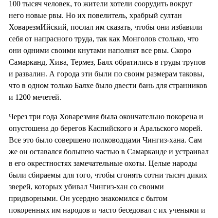
100 тысяч человек, то жители хотели соорудить вокруг
него новые рвы. Но их повелитель, храбрый султан
ХоварезмИйский, послал им сказать, чтобы они избавили
себя от напрасного труда, так как Монголов столько, что
они одними своими кнутами наполнят все рвы. Скоро
Самарканд, Хива, Термез, Балх обратились в груды трупов
и развалин. А города эти были по своим размерам таковы,
что в одном только Балхе было двести бань для странников
и 1200 мечетей.
Через три года Ховарезмия была окончательно покорена и
опустошена до берегов Каспийского и Аральского морей.
Все это было совершено полководцами Чингиз-хана. Сам
же он оставался большею частью в Самарканде и устраивал
в его окрестностях замечательные охоты. Целые народы
были сбираемы для того, чтобы сгонять сотни тысяч диких
зверей, которых убивал Чингиз-хан со своими
придворными. Он усердно знакомился с бытом
покоренных им народов и часто беседовал с их учеными и