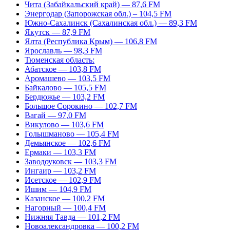
Чита (Забайкальский край) — 87,6 FM
Энергодар (Запорожская обл.) – 104,5 FM
Южно-Сахалинск (Сахалинская обл.) — 89,3 FM
Якутск — 87,9 FM
Ялта (Республика Крым) — 106,8 FM
Ярославль — 98,3 FM
Тюменская область:
Абатское — 103,8 FM
Аромашево — 103,5 FM
Байкалово — 105,5 FM
Бердюжье — 103,2 FM
Большое Сорокино — 102,7 FM
Вагай — 97,0 FM
Викулово — 103,6 FM
Голышманово — 105,4 FM
Демьянское — 102,6 FM
Ермаки — 103,3 FM
Заводоуковск — 103,3 FM
Ингаир — 103,2 FM
Исетское — 102,9 FM
Ишим — 104,9 FM
Казанское — 100,2 FM
Нагорный — 100,4 FM
Нижняя Тавда — 101,2 FM
Новоалександровка — 100,2 FM