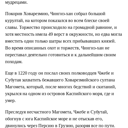
мудрецами.
Покорив Ховарезмию, Чингиз-хан собрал большой
курултай, на котором показался во всем блеске своей
славы. Торжество происходило на громадной равнине, и
хотя местность имела 49 верст в окружности, но едва могла
вместить одни только шатры всех прибывавших князей.
Во время описанных охот и торжеств, Чингиз-хан не
переставал деятельно готовиться и к дальнейшим своим
походам.
Еще в 1220 году он послал своих полководцев Чжебе и
Субутая захватить бежавшего Ховарезмийского султана
Магомета, который, после многих бедствий и скитаний,
укрылся на одном из островов Каспийского моря, где и
умер.
Преследуя несчастного Магомета, Чжебе и Субутай,
обогнув с юга Каспийское море и не отыскав его,
двинулись через Персию в Грузию, разоряя все по пути.