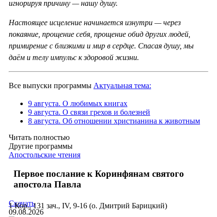
игнорируя причину — нашу душу.
Настоящее исцеление начинается изнутри — через
покаяние, прощение себя, прощение обид других людей,
примирение с близкими и мир в сердце. Спасая душу, мы
даём и телу импульс к здоровой жизни.
Все выпуски программы
Актуальная тема:
9 августа. О любимых книгах
9 августа. О связи грехов и болезней
8 августа. Об отношении христианина к животным
Читать полностью
Другие программы
Апостольские чтения
Первое послание к Коринфянам святого
апостола Павла
Скачать
1 Кор., 131 зач., IV, 9-16 (о. Дмитрий Барицкий)
09.08.2026