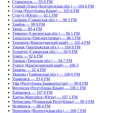
Ставрополь — 93,0 FM
Старый Оскол (Белгородская обл.) — 104,0 FM
Судак (Республика Крым) — 105,6 FM
Сургут (Югра) — 92,1 FM
Сызрань (Самарская обл.) — 98,3 FM
Тамбов — 99,9 FM
Тверь — 89,4 FM
Тёмкино (Смоленская обл.) — 96,1 FM
Тирасполь (Приднестровье) — 88,3 FM
Тихорецк (Краснодарский край) — 102,4 FM
Токмак (Запорожская обл.) — 104,9 FM
Тольятти (Самарская обл.) — 94,9 FM
Томск — 92,6 FM
Торжок (Тверская обл.) — 94,7 FM
Туапсе (Краснодарский край) — 106,5
Тюмень — 92,4 FM
Уварово (Тамбовская обл.) — 100,6 FM
Ульяновск — 93,6 FM
Уфа (Республика Башкортостан) — 98,8 FM
Феодосия (Республика Крым) — 106,1 FM
Хабаровск — 107,9 FM
Ханты-Мансийск (Югра) — 107,1 FM
Чебоксары (Чувашская Республика) — 90,3 FM
Челябинск — 88,4 FM
Череповец (Вологодская обл.) — 106,7 FM