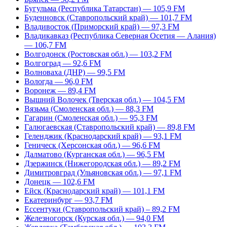
Бугульма (Республика Татарстан) — 105,9 FM
Буденновск (Ставропольский край) — 101,7 FM
Владивосток (Приморский край) — 97,3 FM
Владикавказ (Республика Северная Осетия — Алания)
— 106,7 FM
Волгодонск (Ростовская обл.) — 103,2 FM
Волгоград — 92,6 FM
Волноваха (ДНР) — 99,5 FM
Вологда — 96,0 FM
Воронеж — 89,4 FM
Вышний Волочек (Тверская обл.) — 104,5 FM
Вязьма (Смоленская обл.) — 88,3 FM
Гагарин (Смоленская обл.) — 95,3 FM
Галюгаевская (Ставропольский край) — 89,8 FM
Геленджик (Краснодарский край) — 93,1 FM
Геническ (Херсонская обл.) — 96,6 FM
Далматово (Курганская обл.) — 96,5 FM
Дзержинск (Нижегородская обл.) — 89,2 FM
Димитровград (Ульяновская обл.) — 97,1 FM
Донецк — 102,6 FM
Ейск (Краснодарский край) — 101,1 FM
Екатеринбург — 93,7 FM
Ессентуки (Ставропольский край) – 89,2 FM
Железногорск (Курская обл.) — 94,0 FM