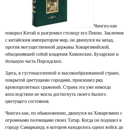
Чингиз-хан
покорил Китай и разгромил столицу его Пекин. Заключив
с китайским императором мир, он двинулся на запад,
против могущественной державы Ховарезмийской,
объединявшей собой владения Хивинские, Бухарские и
большую часть Персидских.
Здесь, в густонаселенной и высокообразованной стране,
покрытой цветущими городами, произошел ряд
кровопролитных сражений. Страна эта уже никогда
впоследствии не могла достигнуть своего былого
цветущего состояния.
Чингиз-хан, по обыкновению, двинулся на Ховарезмию с
огромными полчищами своих Татар. Когда он подошел к
городу Самарканду, в котором находилось одних войск до