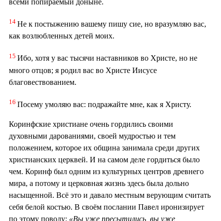
всеми попираемый доныне.
14
Не к постыжению вашему пишу сие, но вразумляю вас,
как возлюбленных детей моих.
15
Ибо, хотя у вас тысячи наставников во Христе, но не
много отцов; я родил вас во Христе Иисусе
благовествованием.
16
Посему умоляю вас: подражайте мне, как я Христу.
Коринфские христиане очень гордились своими
духовными дарованиями, своей мудростью и тем
положением, которое их община занимала среди других
христианских церквей. И на самом деле гордиться было
чем. Коринф был одним из культурных центров древнего
мира, а потому и церковная жизнь здесь была дольно
насыщенной. Всё это и давало местным верующим считать
себя белой костью. В своём послании Павел иронизирует
по этому поводу:
«Вы уже пресытились, вы уже