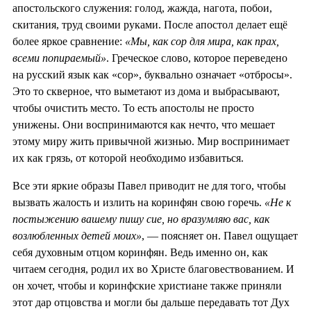
апостольского служения: голод, жажда, нагота, побои,
скитания, труд своими руками. После апостол делает ещё
более яркое сравнение:
«Мы, как сор для мира, как прах,
всеми попираемый»
. Греческое слово, которое переведено
на русский язык как «сор», буквально означает «отбросы».
Это то скверное, что выметают из дома и выбрасывают,
чтобы очистить место. То есть апостолы не просто
унижены. Они воспринимаются как нечто, что мешает
этому миру жить привычной жизнью. Мир воспринимает
их как грязь, от которой необходимо избавиться.
Все эти яркие образы Павел приводит не для того, чтобы
вызвать жалость и излить на коринфян свою горечь.
«Не к
постыжению вашему пишу сие, но вразумляю вас, как
возлюбленных детей моих»
, — поясняет он. Павел ощущает
себя духовным отцом коринфян. Ведь именно он, как
читаем сегодня, родил их во Христе благовествованием. И
он хочет, чтобы и коринфские христиане также приняли
этот дар отцовства и могли бы дальше передавать тот Дух