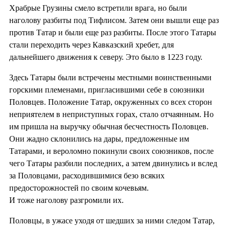
Храбрые Грузины смело встретили врага, но были
наголову разбиты под Тифлисом. Затем они вышли еще раз
против Татар и были еще раз разбиты. После этого Татары
стали переходить через Кавказский хребет, для
дальнейшего движения к северу. Это было в 1223 году.
Здесь Татары были встречены местными воинственными
горскими племенами, пригласившими себе в союзники
Половцев. Положение Татар, окруженных со всех сторон
неприятелем в неприступных горах, стало отчаянным. Но
им пришла на выручку обычная бесчестность Половцев.
Они жадно склонились на дары, предложенные им
Татарами, и вероломно покинули своих союзников, после
чего Татары разбили последних, а затем двинулись и вслед
за Половцами, расходившимися безо всяких
предосторожностей по своим кочевьям.
И тоже наголову разгромили их.
Половцы, в ужасе уходя от шедших за ними следом Татар,