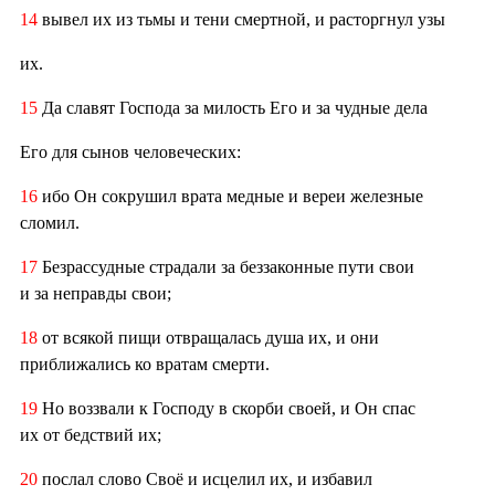
14
вывел их из тьмы и тени смертной, и расторгнул узы
их.
15
Да славят Господа за милость Его и за чудные дела
Его для сынов человеческих:
16
ибо Он сокрушил врата медные и вереи железные
сломил.
17
Безрассудные страдали за беззаконные пути свои
и за неправды свои;
18
от всякой пищи отвращалась душа их, и они
приближались ко вратам смерти.
19
Но воззвали к Господу в скорби своей, и Он спас
их от бедствий их;
20
послал слово Своё и исцелил их, и избавил