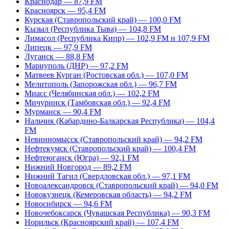
Краснодар — 87,9 FM
Красноярск — 95,4 FM
Курская (Ставропольский край) — 100,0 FM
Кызыл (Республика Тыва) — 104,8 FM
Лимасол (Республика Кипр) — 102,9 FM и 107,9 FM
Липецк — 97,9 FM
Луганск — 88,8 FM
Мариуполь (ДНР) — 97,2 FM
Матвеев Курган (Ростовская обл.) — 107,0 FM
Мелитополь (Запорожская обл.) — 96,7 FM
Миасс (Челябинская обл.) — 102,2 FM
Мичуринск (Тамбовская обл.) — 92,4 FM
Мурманск — 90,4 FM
Нальчик (Кабардино-Балкарская Республика) — 104,4
FM
Невинномысск (Ставропольский край) — 94,2 FM
Нефтекумск (Ставропольский край) — 100,4 FM
Нефтеюганск (Югра) — 92,1 FM
Нижний Новгород — 89,2 FM
Нижний Тагил (Свердловская обл.) — 97,1 FM
Новоалександровск (Ставропольский край) — 94,0 FM
Новокузнецк (Кемеровская область) — 94,2 FM
Новосибирск — 94,6 FM
Новочебоксарск (Чувашская Республика) — 90,3 FM
Норильск (Красноярский край) — 107,4 FM