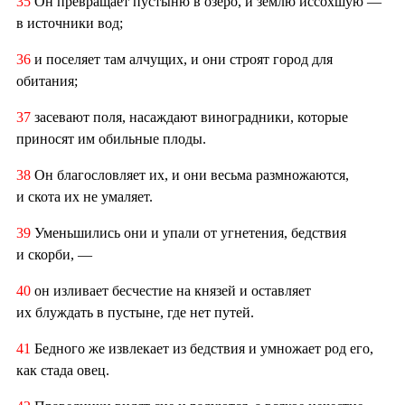
35
Он превращает пустыню в озеро, и землю иссохшую —
в источники вод;
36
и поселяет там алчущих, и они строят город для
обитания;
37
засевают поля, насаждают виноградники, которые
приносят им обильные плоды.
38
Он благословляет их, и они весьма размножаются,
и скота их не умаляет.
39
Уменьшились они и упали от угнетения, бедствия
и скорби, —
40
он изливает бесчестие на князей и оставляет
их блуждать в пустыне, где нет путей.
41
Бедного же извлекает из бедствия и умножает род его,
как стада овец.