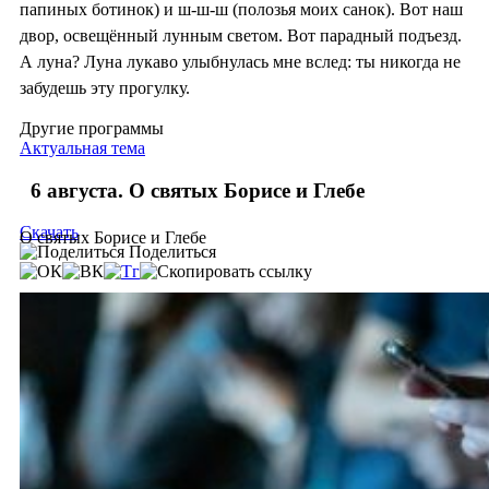
папиных ботинок) и ш-ш-ш (полозья моих санок). Вот наш
двор, освещённый лунным светом. Вот парадный подъезд.
А луна? Луна лукаво улыбнулась мне вслед: ты никогда не
забудешь эту прогулку.
Другие программы
Актуальная тема
6 августа. О святых Борисе и Глебе
Скачать
О святых Борисе и Глебе
Поделиться