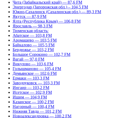
Чита (Забайкальский край) — 87,6 FM
Энергодар (Запорожская обл.) – 104,5 FM
Южно-Сахалинск (Сахалинская обл.) — 89,3 FM
Якутск — 87,9 FM
Ялта (Республика Крым) — 106,8 FM
Ярославль — 98,3 FM
Тюменская область:
Абатское — 103,8 FM
Аромашево — 103,5 FM
Байкалово — 105,5 FM
Бердюжье — 103,2 FM
Большое Сорокино — 102,7 FM
Вагай — 97,0 FM
Викулово — 103,6 FM
Голышманово — 105,4 FM
Демьянское — 102,6 FM
Ермаки — 103,3 FM
Заводоуковск — 103,3 FM
Ингаир — 103,2 FM
Исетское — 102,9 FM
Ишим — 104,9 FM
Казанское — 100,2 FM
Нагорный — 100,4 FM
Нижняя Тавда — 101,2 FM
Новоалександровка — 100,2 FM