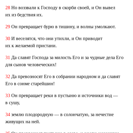
28
Но воззвали к Господу в скорби своей, и Он вывел
их из бедствия их.
29
Он превращает бурю в тишину, и волны умолкают.
30
И веселятся, что они утихли, и Он приводит
их к желаемой пристани.
31
Да славят Господа за милость Его и за чудные дела Его
для сынов человеческих!
32
Да превозносят Его в собрании народном и да славят
Его в сонме старейшин!
33
Он превращает реки в пустыню и источники вод —
в сушу,
34
землю плодородную — в солончатую, за нечестие
живущих на ней.