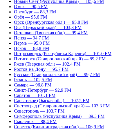
Новый Свет (Республика Крым) — 105,6 FM
Омск — 90,5 FM
Оренбург — 88,3 FM
Орёл — 95,6 FM
Орск (Оренбургская обл.) — 95,8 FM
Оса (Пермский край) — 103,3 FM
Осташков (Тверская обл.) — 99,4 FM
Пенза — 94,7 FM
Пермь — 95,0 FM
Псков — 88,8 FM
Петрозаводск (Республика Карелия) — 101,0 FM
Пятигорск (Ставропольский край) — 89,2 FM
Ржев (Тверская обл.) — 102,4 FM
Ростов-на-Дону — 95,7 FM
Русское (Ставропольский край) — 99,7 FM
Рязань — 102,5 FM
Самара — 96,8 FM
Санкт-Петербург — 92,9 FM
Саратов — 101,1 FM
Саргатское (Омская обл.) — 107,5 FM
Светлоград (Ставропольский край) — 103,3 FM
Севастополь — 103,7 FM
Симферополь (Республика Крым) — 89,3 FM
Смоленск — 88,4 FM
Советск (Калининградская обл.) — 106,9 FM