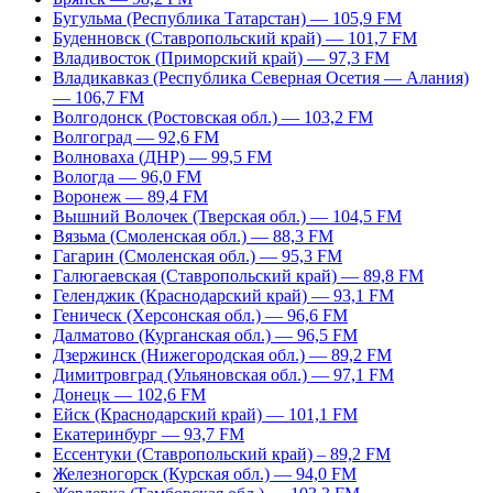
Бугульма (Республика Татарстан) — 105,9 FM
Буденновск (Ставропольский край) — 101,7 FM
Владивосток (Приморский край) — 97,3 FM
Владикавказ (Республика Северная Осетия — Алания)
— 106,7 FM
Волгодонск (Ростовская обл.) — 103,2 FM
Волгоград — 92,6 FM
Волноваха (ДНР) — 99,5 FM
Вологда — 96,0 FM
Воронеж — 89,4 FM
Вышний Волочек (Тверская обл.) — 104,5 FM
Вязьма (Смоленская обл.) — 88,3 FM
Гагарин (Смоленская обл.) — 95,3 FM
Галюгаевская (Ставропольский край) — 89,8 FM
Геленджик (Краснодарский край) — 93,1 FM
Геническ (Херсонская обл.) — 96,6 FM
Далматово (Курганская обл.) — 96,5 FM
Дзержинск (Нижегородская обл.) — 89,2 FM
Димитровград (Ульяновская обл.) — 97,1 FM
Донецк — 102,6 FM
Ейск (Краснодарский край) — 101,1 FM
Екатеринбург — 93,7 FM
Ессентуки (Ставропольский край) – 89,2 FM
Железногорск (Курская обл.) — 94,0 FM