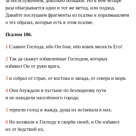
за богослужением, довольно большой. Но в нём четыре
раза обыгрывается один и тот же метод, или подход.
Давайте послушаем фрагменты из псалма и поразмышляем
о тех образах, которые есть в этом псалме.
Псалом 106.
1
Славьте Господа, ибо Он благ, ибо вовек милость Его!
2
Так да скажут избавленные Господом, которых
избавил Он от руки врага,
3
и собрал от стран, от востока и запада, от севера и моря.
4
Они блуждали в пустыне по безлюдному пути
и не находили населённого города;
5
терпели голод и жажду, душа их истаевала в них.
6
Но воззвали к Господу в скорби своей, и Он избавил
их от бедствий их,