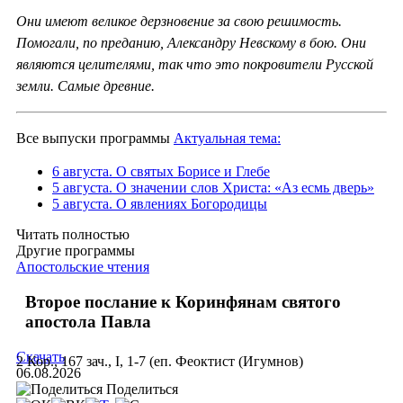
Они имеют великое дерзновение за свою решимость.
Помогали, по преданию, Александру Невскому в бою. Они
являются целителями, так что это покровители Русской
земли. Самые древние.
Все выпуски программы
Актуальная тема:
6 августа. О святых Борисе и Глебе
5 августа. О значении слов Христа: «Аз есмь дверь»
5 августа. О явлениях Богородицы
Читать полностью
Другие программы
Апостольские чтения
Второе послание к Коринфянам святого
апостола Павла
Скачать
2 Кор., 167 зач., I, 1-7 (еп. Феоктист (Игумнов)
06.08.2026
Поделиться