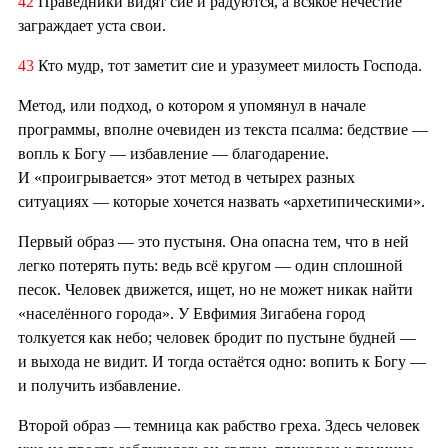
42
Праведники видят сие и радуются, а всякое нечестие
заграждает уста свои.
43
Кто мудр, тот заметит сие и уразумеет милость Господа.
Метод, или подход, о котором я упомянул в начале
программы, вполне очевиден из текста псалма: бедствие —
вопль к Богу — избавление — благодарение.
И «проигрывается» этот метод в четырех разных
ситуациях — которые хочется назвать «архетипическими».
Первый образ — это пустыня. Она опасна тем, что в ней
легко потерять путь: ведь всё кругом — один сплошной
песок. Человек движется, ищет, но не может никак найти
«населённого города». У Евфимия Зигабена город
толкуется как небо; человек бродит по пустыне будней —
и выхода не видит. И тогда остаётся одно: вопить к Богу —
и получить избавление.
Второй образ — темница как рабство греха. Здесь человек