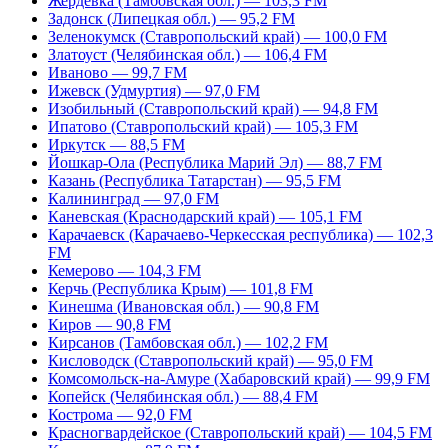
Жердевка (Тамбовская обл.) — 103,3 FM
Задонск (Липецкая обл.) — 95,2 FM
Зеленокумск (Ставропольский край) — 100,0 FM
Златоуст (Челябинская обл.) — 106,4 FM
Иваново — 99,7 FM
Ижевск (Удмуртия) — 97,0 FM
Изобильный (Ставропольский край) — 94,8 FM
Ипатово (Ставропольский край) — 105,3 FM
Иркутск — 88,5 FM
Йошкар-Ола (Республика Марий Эл) — 88,7 FM
Казань (Республика Татарстан) — 95,5 FM
Калининград — 97,0 FM
Каневская (Краснодарский край) — 105,1 FM
Карачаевск (Карачаево-Черкесская республика) — 102,3
FM
Кемерово — 104,3 FM
Керчь (Республика Крым) — 101,8 FM
Кинешма (Ивановская обл.) — 90,8 FM
Киров — 90,8 FM
Кирсанов (Тамбовская обл.) — 102,2 FM
Кисловодск (Ставропольский край) — 95,0 FM
Комсомольск-на-Амуре (Хабаровский край) — 99,9 FM
Копейск (Челябинская обл.) — 88,4 FM
Кострома — 92,0 FM
Красногвардейское (Ставропольский край) — 104,5 FM