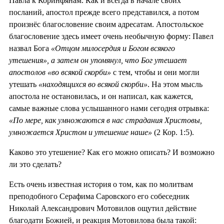
Павла к Коринфянам. Как и всегда в начале своих
посланий, апостол прежде всего представился, а потом
произнёс благословение своим адресатам. Апостольское
благословение здесь имеет очень необычную форму: Павел
назвал Бога
«Отцом милосердия и Богом всякого
утешения», а затем он упомянул, что Бог утешает
апостолов «во всякой скорби»
с тем, чтобы и они могли
утешать
«находящихся во всякой скорби»
. На этом мысль
апостола не остановилась, и он написал, как кажется,
самые важные слова услышанного нами сегодня отрывка:
«По мере, как умножаются в нас страдания Христовы,
умножается Христом и утешение наше»
(2 Кор. 1:5).
Каково это утешение? Как его можно описать? И возможно
ли это сделать?
Есть очень известная история о том, как по молитвам
преподобного Серафима Саровского его собеседник
Николай Александрович Мотовилов ощутил действие
благодати Божией, и реакция Мотовилова была такой: