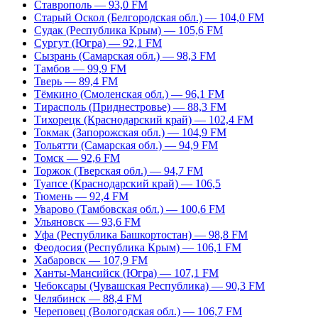
Ставрополь — 93,0 FM
Старый Оскол (Белгородская обл.) — 104,0 FM
Судак (Республика Крым) — 105,6 FM
Сургут (Югра) — 92,1 FM
Сызрань (Самарская обл.) — 98,3 FM
Тамбов — 99,9 FM
Тверь — 89,4 FM
Тёмкино (Смоленская обл.) — 96,1 FM
Тирасполь (Приднестровье) — 88,3 FM
Тихорецк (Краснодарский край) — 102,4 FM
Токмак (Запорожская обл.) — 104,9 FM
Тольятти (Самарская обл.) — 94,9 FM
Томск — 92,6 FM
Торжок (Тверская обл.) — 94,7 FM
Туапсе (Краснодарский край) — 106,5
Тюмень — 92,4 FM
Уварово (Тамбовская обл.) — 100,6 FM
Ульяновск — 93,6 FM
Уфа (Республика Башкортостан) — 98,8 FM
Феодосия (Республика Крым) — 106,1 FM
Хабаровск — 107,9 FM
Ханты-Мансийск (Югра) — 107,1 FM
Чебоксары (Чувашская Республика) — 90,3 FM
Челябинск — 88,4 FM
Череповец (Вологодская обл.) — 106,7 FM