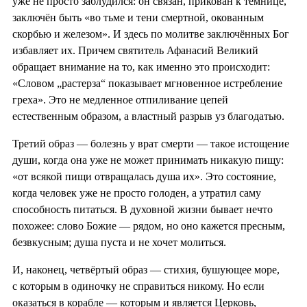
уже не просто заблудился: он связан, прикован к темнице,
заключён быть «во тьме и тени смертной, окованным
скорбью и железом». И здесь по молитве заключённых Бог
избавляет их. Причем святитель Афанасий Великий
обращает внимание на то, как именно это происходит:
«Словом „растерза“ показывает мгновенное истребление
греха». Это не медленное отпиливание цепей
естественным образом, а властный разрыв уз благодатью.
Третий образ — болезнь у врат смерти — такое истощение
души, когда она уже не может принимать никакую пищу:
«от всякой пищи отвращалась душа их». Это состояние,
когда человек уже не просто голоден, а утратил саму
способность питаться. В духовной жизни бывает нечто
похожее: слово Божие — рядом, но оно кажется пресным,
безвкусным; душа пуста и не хочет молиться.
И, наконец, четвёртый образ — стихия, бушующее море,
с которым в одиночку не справиться никому. Но если
оказаться в корабле — которым и является Церковь,