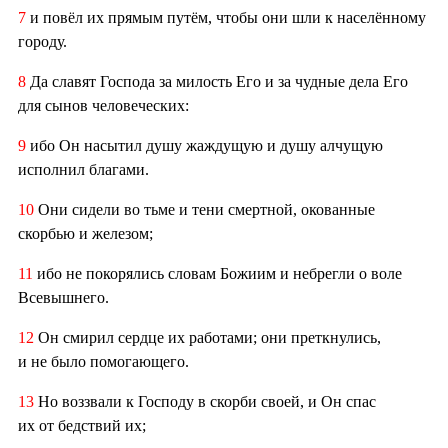
7
и повёл их прямым путём, чтобы они шли к населённому
городу.
8
Да славят Господа за милость Его и за чудные дела Его
для сынов человеческих:
9
ибо Он насытил душу жаждущую и душу алчущую
исполнил благами.
10
Они сидели во тьме и тени смертной, окованные
скорбью и железом;
11
ибо не покорялись словам Божиим и небрегли о воле
Всевышнего.
12
Он смирил сердце их работами; они преткнулись,
и не было помогающего.
13
Но воззвали к Господу в скорби своей, и Он спас
их от бедствий их;