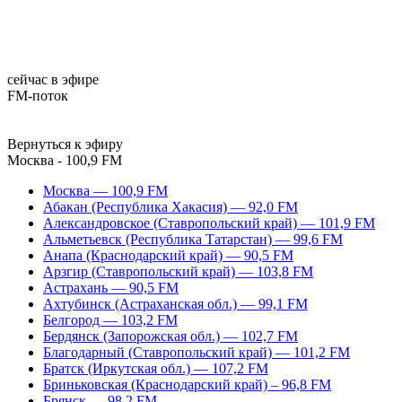
сейчас в эфире
FM-поток
Вернуться к эфиру
Москва - 100,9 FM
Москва — 100,9 FM
Абакан (Республика Хакасия) — 92,0 FM
Александровское (Ставропольский край) — 101,9 FM
Альметьевск (Республика Татарстан) — 99,6 FM
Анапа (Краснодарский край) — 90,5 FM
Арзгир (Ставропольский край) — 103,8 FM
Астрахань — 90,5 FM
Ахтубинск (Астраханская обл.) — 99,1 FM
Белгород — 103,2 FM
Бердянск (Запорожская обл.) — 102,7 FM
Благодарный (Ставропольский край) — 101,2 FM
Братск (Иркутская обл.) — 107,2 FM
Бриньковская (Краснодарский край) – 96,8 FM
Брянск — 98,2 FM