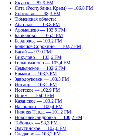
Якутск — 87,9 FM
Ялта (Республика Крым) — 106,8 FM
Ярославль — 98,3 FM
Тюменская область:
Абатское — 103,8 FM
Аромашево — 103,5 FM
Байкалово — 105,5 FM
Бердюжье — 103,2 FM
Большое Сорокино — 102,7 FM
Вагай — 97,0 FM
Викулово — 103,6 FM
Голышманово — 105,4 FM
Демьянское — 102,6 FM
Ермаки — 103,3 FM
Заводоуковск — 103,3 FM
Ингаир — 103,2 FM
Исетское — 102,9 FM
Ишим — 104,9 FM
Казанское — 100,2 FM
Нагорный — 100,4 FM
Нижняя Тавда — 101,2 FM
Новоалександровка — 100,2 FM
Тобольск — 98,3 FM
Омутинское — 102,6 FM
Сладково — 103,2 FM