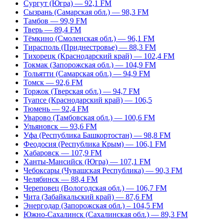
Сургут (Югра) — 92,1 FM
Сызрань (Самарская обл.) — 98,3 FM
Тамбов — 99,9 FM
Тверь — 89,4 FM
Тёмкино (Смоленская обл.) — 96,1 FM
Тирасполь (Приднестровье) — 88,3 FM
Тихорецк (Краснодарский край) — 102,4 FM
Токмак (Запорожская обл.) — 104,9 FM
Тольятти (Самарская обл.) — 94,9 FM
Томск — 92,6 FM
Торжок (Тверская обл.) — 94,7 FM
Туапсе (Краснодарский край) — 106,5
Тюмень — 92,4 FM
Уварово (Тамбовская обл.) — 100,6 FM
Ульяновск — 93,6 FM
Уфа (Республика Башкортостан) — 98,8 FM
Феодосия (Республика Крым) — 106,1 FM
Хабаровск — 107,9 FM
Ханты-Мансийск (Югра) — 107,1 FM
Чебоксары (Чувашская Республика) — 90,3 FM
Челябинск — 88,4 FM
Череповец (Вологодская обл.) — 106,7 FM
Чита (Забайкальский край) — 87,6 FM
Энергодар (Запорожская обл.) – 104,5 FM
Южно-Сахалинск (Сахалинская обл.) — 89,3 FM