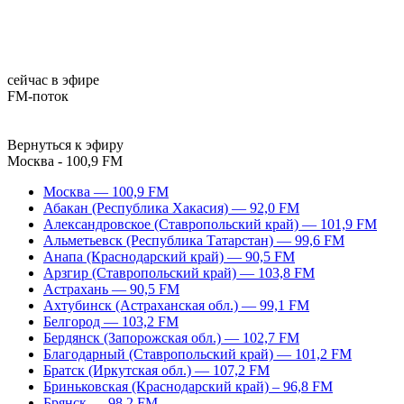
сейчас в эфире
FM-поток
Вернуться к эфиру
Москва - 100,9 FM
Москва — 100,9 FM
Абакан (Республика Хакасия) — 92,0 FM
Александровское (Ставропольский край) — 101,9 FM
Альметьевск (Республика Татарстан) — 99,6 FM
Анапа (Краснодарский край) — 90,5 FM
Арзгир (Ставропольский край) — 103,8 FM
Астрахань — 90,5 FM
Ахтубинск (Астраханская обл.) — 99,1 FM
Белгород — 103,2 FM
Бердянск (Запорожская обл.) — 102,7 FM
Благодарный (Ставропольский край) — 101,2 FM
Братск (Иркутская обл.) — 107,2 FM
Бриньковская (Краснодарский край) – 96,8 FM
Брянск — 98,2 FM