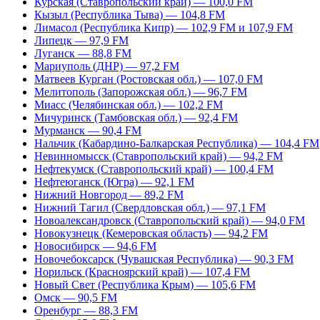
Курская (Ставропольский край) — 100,0 FM
Кызыл (Республика Тыва) — 104,8 FM
Лимасол (Республика Кипр) — 102,9 FM и 107,9 FM
Липецк — 97,9 FM
Луганск — 88,8 FM
Мариуполь (ДНР) — 97,2 FM
Матвеев Курган (Ростовская обл.) — 107,0 FM
Мелитополь (Запорожская обл.) — 96,7 FM
Миасс (Челябинская обл.) — 102,2 FM
Мичуринск (Тамбовская обл.) — 92,4 FM
Мурманск — 90,4 FM
Нальчик (Кабардино-Балкарская Республика) — 104,4 FM
Невинномысск (Ставропольский край) — 94,2 FM
Нефтекумск (Ставропольский край) — 100,4 FM
Нефтеюганск (Югра) — 92,1 FM
Нижний Новгород — 89,2 FM
Нижний Тагил (Свердловская обл.) — 97,1 FM
Новоалександровск (Ставропольский край) — 94,0 FM
Новокузнецк (Кемеровская область) — 94,2 FM
Новосибирск — 94,6 FM
Новочебоксарск (Чувашская Республика) — 90,3 FM
Норильск (Красноярский край) — 107,4 FM
Новый Свет (Республика Крым) — 105,6 FM
Омск — 90,5 FM
Оренбург — 88,3 FM