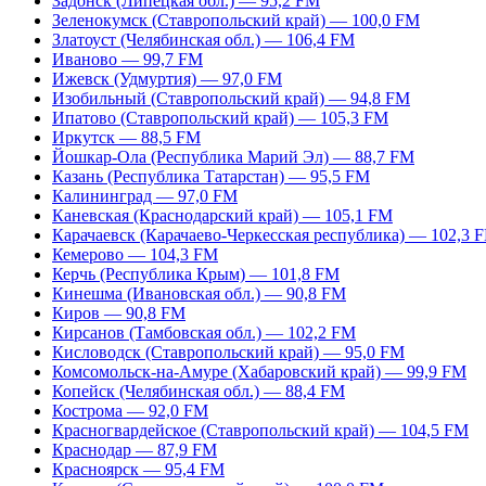
Задонск (Липецкая обл.) — 95,2 FM
Зеленокумск (Ставропольский край) — 100,0 FM
Златоуст (Челябинская обл.) — 106,4 FM
Иваново — 99,7 FM
Ижевск (Удмуртия) — 97,0 FM
Изобильный (Ставропольский край) — 94,8 FM
Ипатово (Ставропольский край) — 105,3 FM
Иркутск — 88,5 FM
Йошкар-Ола (Республика Марий Эл) — 88,7 FM
Казань (Республика Татарстан) — 95,5 FM
Калининград — 97,0 FM
Каневская (Краснодарский край) — 105,1 FM
Карачаевск (Карачаево-Черкесская республика) — 102,3 
Кемерово — 104,3 FM
Керчь (Республика Крым) — 101,8 FM
Кинешма (Ивановская обл.) — 90,8 FM
Киров — 90,8 FM
Кирсанов (Тамбовская обл.) — 102,2 FM
Кисловодск (Ставропольский край) — 95,0 FM
Комсомольск-на-Амуре (Хабаровский край) — 99,9 FM
Копейск (Челябинская обл.) — 88,4 FM
Кострома — 92,0 FM
Красногвардейское (Ставропольский край) — 104,5 FM
Краснодар — 87,9 FM
Красноярск — 95,4 FM