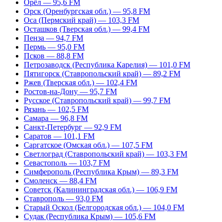
Орёл — 95,6 FM
Орск (Оренбургская обл.) — 95,8 FM
Оса (Пермский край) — 103,3 FM
Осташков (Тверская обл.) — 99,4 FM
Пенза — 94,7 FM
Пермь — 95,0 FM
Псков — 88,8 FM
Петрозаводск (Республика Карелия) — 101,0 FM
Пятигорск (Ставропольский край) — 89,2 FM
Ржев (Тверская обл.) — 102,4 FM
Ростов-на-Дону — 95,7 FM
Русское (Ставропольский край) — 99,7 FM
Рязань — 102,5 FM
Самара — 96,8 FM
Санкт-Петербург — 92,9 FM
Саратов — 101,1 FM
Саргатское (Омская обл.) — 107,5 FM
Светлоград (Ставропольский край) — 103,3 FM
Севастополь — 103,7 FM
Симферополь (Республика Крым) — 89,3 FM
Смоленск — 88,4 FM
Советск (Калининградская обл.) — 106,9 FM
Ставрополь — 93,0 FM
Старый Оскол (Белгородская обл.) — 104,0 FM
Судак (Республика Крым) — 105,6 FM