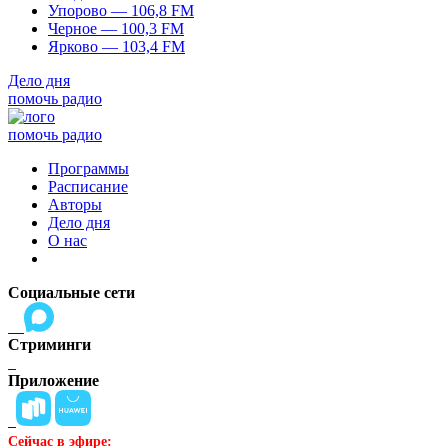
Упорово — 106,8 FM
Черное — 100,3 FM
Ярково — 103,4 FM
Дело дня
помочь радио
помочь радио
Программы
Расписание
Авторы
Дело дня
О нас
Социальные сети
Стриминги
Приложение
Сейчас в эфире: