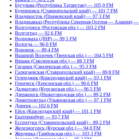
Бугульма (Республика Татарстан) — 105,9 FM
Буденновск (Ставропольский край) — 101,7 FM
Владивосток (Приморский край) — 97,3 FM
Владикавказ (Республика Северная Осетия — Алания) —
Волгодонск (Ростовская обл.) — 103,2 FM
Волгоград — 92,6 FM
Волноваха (ДНР) — 99,5 FM
Вологда — 96,0 FM
Воронеж — 89,4 FM
Вышний Волочек (Тверская обл.) — 104,5 FM
Вязьма (Смоленская обл.) — 88,3 FM
Гагарин (Смоленская обл.) — 95,3 FM
Галюгаевская (Ставропольский край) — 89,8 FM
Геленджик (Краснодарский край) — 93,1 FM
Геническ (Херсонская обл.) — 96,6 FM
Далматово (Курганская обл.) — 96,5 FM
Дзержинск (Нижегородская обл.) — 89,2 FM
Димитровград (Ульяновская обл.) — 97,1 FM
Донецк — 102,6 FM
Ейск (Краснодарский край) — 101,1 FM
Екатеринбург — 93,7 FM
Ессентуки (Ставропольский край) – 89,2 FM
Железногорск (Курская обл.) — 94,0 FM
Жердевка (Тамбовская обл.) — 103,3 FM