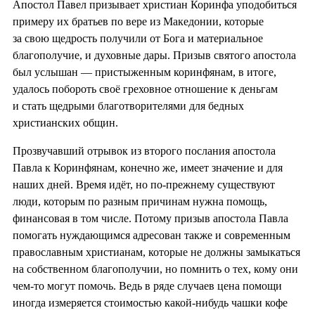
Апостол Павел призывает христиан Коринфа уподобиться
примеру их братьев по вере из Македонии, которые
за свою щедрость получили от Бога и материальное
благополучие, и духовные дары. Призыв святого апостола
был услышан — пристыженным коринфянам, в итоге,
удалось побороть своё греховное отношение к деньгам
и стать щедрыми благотворителями для бедных
христианских общин.
Прозвучавший отрывок из второго послания апостола
Павла к Коринфянам, конечно же, имеет значение и для
наших дней. Время идёт, но по-прежнему существуют
люди, которым по разным причинам нужна помощь,
финансовая в том числе. Потому призыв апостола Павла
помогать нуждающимся адресован также и современным
православным христианам, которые не должны замыкаться
на собственном благополучии, но помнить о тех, кому они
чем-то могут помочь. Ведь в ряде случаев цена помощи
иногда измеряется стоимостью какой-нибудь чашки кофе