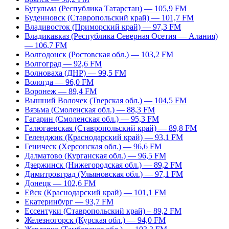
Бугульма (Республика Татарстан) — 105,9 FM
Буденновск (Ставропольский край) — 101,7 FM
Владивосток (Приморский край) — 97,3 FM
Владикавказ (Республика Северная Осетия — Алания)
— 106,7 FM
Волгодонск (Ростовская обл.) — 103,2 FM
Волгоград — 92,6 FM
Волноваха (ДНР) — 99,5 FM
Вологда — 96,0 FM
Воронеж — 89,4 FM
Вышний Волочек (Тверская обл.) — 104,5 FM
Вязьма (Смоленская обл.) — 88,3 FM
Гагарин (Смоленская обл.) — 95,3 FM
Галюгаевская (Ставропольский край) — 89,8 FM
Геленджик (Краснодарский край) — 93,1 FM
Геническ (Херсонская обл.) — 96,6 FM
Далматово (Курганская обл.) — 96,5 FM
Дзержинск (Нижегородская обл.) — 89,2 FM
Димитровград (Ульяновская обл.) — 97,1 FM
Донецк — 102,6 FM
Ейск (Краснодарский край) — 101,1 FM
Екатеринбург — 93,7 FM
Ессентуки (Ставропольский край) – 89,2 FM
Железногорск (Курская обл.) — 94,0 FM