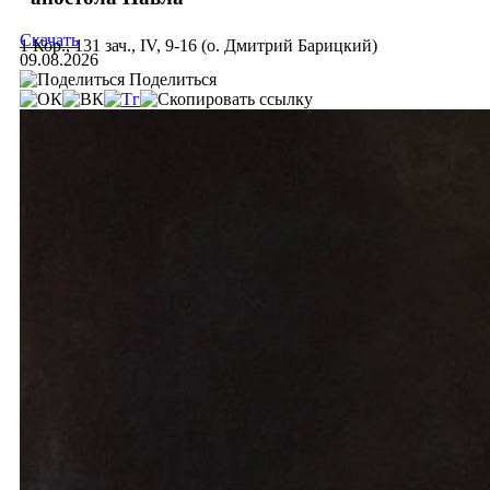
Скачать
1 Кор., 131 зач., IV, 9-16 (о. Дмитрий Барицкий)
09.08.2026
Поделиться