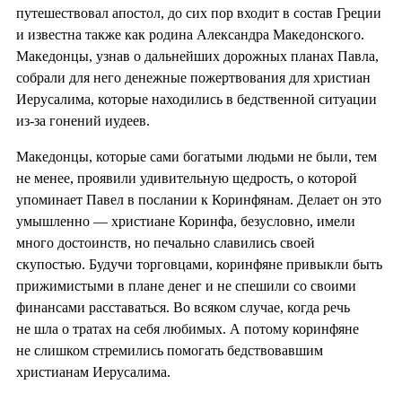
путешествовал апостол, до сих пор входит в состав Греции
и известна также как родина Александра Македонского.
Македонцы, узнав о дальнейших дорожных планах Павла,
собрали для него денежные пожертвования для христиан
Иерусалима, которые находились в бедственной ситуации
из-за гонений иудеев.
Македонцы, которые сами богатыми людьми не были, тем
не менее, проявили удивительную щедрость, о которой
упоминает Павел в послании к Коринфянам. Делает он это
умышленно — христиане Коринфа, безусловно, имели
много достоинств, но печально славились своей
скупостью. Будучи торговцами, коринфяне привыкли быть
прижимистыми в плане денег и не спешили со своими
финансами расставаться. Во всяком случае, когда речь
не шла о тратах на себя любимых. А потому коринфяне
не слишком стремились помогать бедствовавшим
христианам Иерусалима.