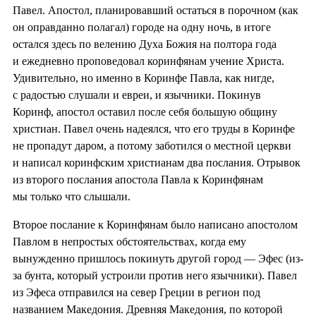
Павел. Апостол, планировавший остаться в порочном (как
он оправданно полагал) городе на одну ночь, в итоге
остался здесь по велению Духа Божия на полтора года
и ежедневно проповедовал коринфянам учение Христа.
Удивительно, но именно в Коринфе Павла, как нигде,
с радостью слушали и евреи, и язычники. Покинув
Коринф, апостол оставил после себя большую общину
христиан. Павел очень надеялся, что его труды в Коринфе
не пропадут даром, а потому заботился о местной церкви
и написал коринфским христианам два послания. Отрывок
из второго послания апостола Павла к Коринфянам
мы только что слышали.
Второе послание к Коринфянам было написано апостолом
Павлом в непростых обстоятельствах, когда ему
вынужденно пришлось покинуть другой город — Эфес (из-
за бунта, который устроили против него язычники). Павел
из Эфеса отправился на север Греции в регион под
названием Македония. Древняя Македония, по которой