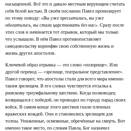
насыщенной. Всё это и давало местным верующим считать
себя белой костью. В своём послании Павел иронизирует
по этому поводу:
«Вы уже пресытились, вы уже
обогатились, вы стали царствовать без нас»
. Сразу после
этих слов и начинается тот отрывок, который мы только
что услышали. В нём Павел противопоставляет
самодовольству коринфян свою собственную жизнь и
жизнь других апостолов.
Ключевой образ отрывка — это слово «позорище». Или
другой перевод — «зрелище, театральное представление».
Павел говорит, что апостолы стали для всего мира именно
таким зрелищем. В его словах чувствуется отсылка к
римскому триумфальному шествию. Когда полководец
возвращался с победой, он проводил по городу парад своих
войск. В самом конце этого шествия гнали пленных
вражеских вождей. Они и становились зрелищем для
толпы. Униженные, осмеянные, обречённые на смерть. Вот
именно такое место, по словам Павла, Бог назначил