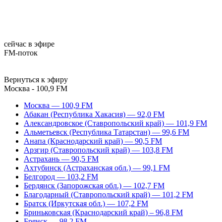
сейчас в эфире
FM-поток
Вернуться к эфиру
Москва - 100,9 FM
Москва — 100,9 FM
Абакан (Республика Хакасия) — 92,0 FM
Александровское (Ставропольский край) — 101,9 FM
Альметьевск (Республика Татарстан) — 99,6 FM
Анапа (Краснодарский край) — 90,5 FM
Арзгир (Ставропольский край) — 103,8 FM
Астрахань — 90,5 FM
Ахтубинск (Астраханская обл.) — 99,1 FM
Белгород — 103,2 FM
Бердянск (Запорожская обл.) — 102,7 FM
Благодарный (Ставропольский край) — 101,2 FM
Братск (Иркутская обл.) — 107,2 FM
Бриньковская (Краснодарский край) – 96,8 FM
Брянск — 98,2 FM