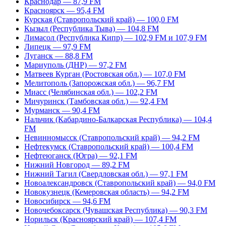
Краснодар — 87,9 FM
Красноярск — 95,4 FM
Курская (Ставропольский край) — 100,0 FM
Кызыл (Республика Тыва) — 104,8 FM
Лимасол (Республика Кипр) — 102,9 FM и 107,9 FM
Липецк — 97,9 FM
Луганск — 88,8 FM
Мариуполь (ДНР) — 97,2 FM
Матвеев Курган (Ростовская обл.) — 107,0 FM
Мелитополь (Запорожская обл.) — 96,7 FM
Миасс (Челябинская обл.) — 102,2 FM
Мичуринск (Тамбовская обл.) — 92,4 FM
Мурманск — 90,4 FM
Нальчик (Кабардино-Балкарская Республика) — 104,4
FM
Невинномысск (Ставропольский край) — 94,2 FM
Нефтекумск (Ставропольский край) — 100,4 FM
Нефтеюганск (Югра) — 92,1 FM
Нижний Новгород — 89,2 FM
Нижний Тагил (Свердловская обл.) — 97,1 FM
Новоалександровск (Ставропольский край) — 94,0 FM
Новокузнецк (Кемеровская область) — 94,2 FM
Новосибирск — 94,6 FM
Новочебоксарск (Чувашская Республика) — 90,3 FM
Норильск (Красноярский край) — 107,4 FM