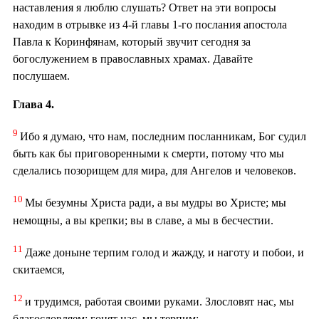
наставления я люблю слушать? Ответ на эти вопросы
находим в отрывке из 4-й главы 1-го послания апостола
Павла к Коринфянам, который звучит сегодня за
богослужением в православных храмах. Давайте
послушаем.
Глава 4.
9
Ибо я думаю, что нам, последним посланникам, Бог судил
быть как бы приговоренными к смерти, потому что мы
сделались позорищем для мира, для Ангелов и человеков.
10
Мы безумны Христа ради, а вы мудры во Христе; мы
немощны, а вы крепки; вы в славе, а мы в бесчестии.
11
Даже доныне терпим голод и жажду, и наготу и побои, и
скитаемся,
12
и трудимся, работая своими руками. Злословят нас, мы
благословляем; гонят нас, мы терпим;