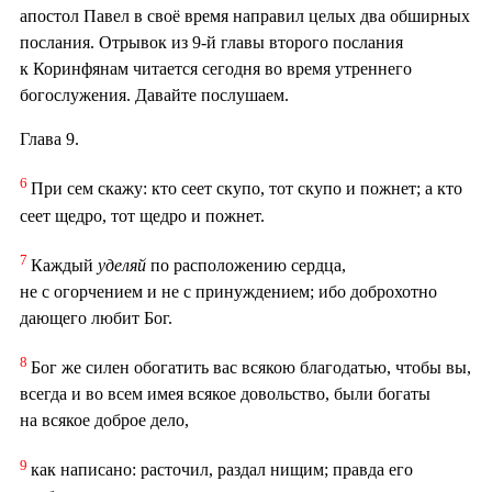
апостол Павел в своё время направил целых два обширных
послания. Отрывок из 9-й главы второго послания
к Коринфянам читается сегодня во время утреннего
богослужения. Давайте послушаем.
Глава 9.
6
При сем скажу: кто сеет скупо, тот скупо и пожнет; а кто
сеет щедро, тот щедро и пожнет.
7
Каждый
уделяй
по расположению сердца,
не с огорчением и не с принуждением; ибо доброхотно
дающего любит Бог.
8
Бог же силен обогатить вас всякою благодатью, чтобы вы,
всегда и во всем имея всякое довольство, были богаты
на всякое доброе дело,
9
как написано: расточил, раздал нищим; правда его