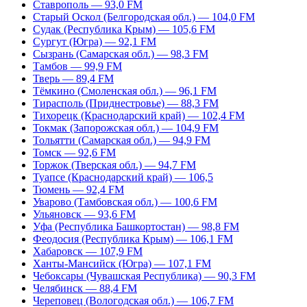
Ставрополь — 93,0 FM
Старый Оскол (Белгородская обл.) — 104,0 FM
Судак (Республика Крым) — 105,6 FM
Сургут (Югра) — 92,1 FM
Сызрань (Самарская обл.) — 98,3 FM
Тамбов — 99,9 FM
Тверь — 89,4 FM
Тёмкино (Смоленская обл.) — 96,1 FM
Тирасполь (Приднестровье) — 88,3 FM
Тихорецк (Краснодарский край) — 102,4 FM
Токмак (Запорожская обл.) — 104,9 FM
Тольятти (Самарская обл.) — 94,9 FM
Томск — 92,6 FM
Торжок (Тверская обл.) — 94,7 FM
Туапсе (Краснодарский край) — 106,5
Тюмень — 92,4 FM
Уварово (Тамбовская обл.) — 100,6 FM
Ульяновск — 93,6 FM
Уфа (Республика Башкортостан) — 98,8 FM
Феодосия (Республика Крым) — 106,1 FM
Хабаровск — 107,9 FM
Ханты-Мансийск (Югра) — 107,1 FM
Чебоксары (Чувашская Республика) — 90,3 FM
Челябинск — 88,4 FM
Череповец (Вологодская обл.) — 106,7 FM