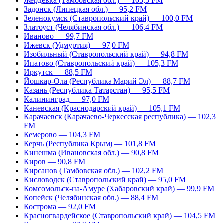
Жердевка (Тамбовская обл.) — 103,3 FM
Задонск (Липецкая обл.) — 95,2 FM
Зеленокумск (Ставропольский край) — 100,0 FM
Златоуст (Челябинская обл.) — 106,4 FM
Иваново — 99,7 FM
Ижевск (Удмуртия) — 97,0 FM
Изобильный (Ставропольский край) — 94,8 FM
Ипатово (Ставропольский край) — 105,3 FM
Иркутск — 88,5 FM
Йошкар-Ола (Республика Марий Эл) — 88,7 FM
Казань (Республика Татарстан) — 95,5 FM
Калининград — 97,0 FM
Каневская (Краснодарский край) — 105,1 FM
Карачаевск (Карачаево-Черкесская республика) — 102,3
FM
Кемерово — 104,3 FM
Керчь (Республика Крым) — 101,8 FM
Кинешма (Ивановская обл.) — 90,8 FM
Киров — 90,8 FM
Кирсанов (Тамбовская обл.) — 102,2 FM
Кисловодск (Ставропольский край) — 95,0 FM
Комсомольск-на-Амуре (Хабаровский край) — 99,9 FM
Копейск (Челябинская обл.) — 88,4 FM
Кострома — 92,0 FM
Красногвардейское (Ставропольский край) — 104,5 FM