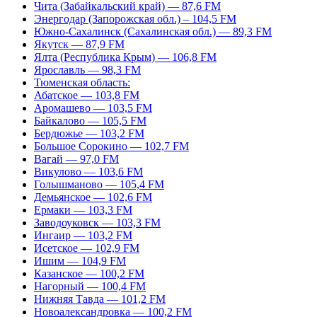
Чита (Забайкальский край) — 87,6 FM
Энергодар (Запорожская обл.) – 104,5 FM
Южно-Сахалинск (Сахалинская обл.) — 89,3 FM
Якутск — 87,9 FM
Ялта (Республика Крым) — 106,8 FM
Ярославль — 98,3 FM
Тюменская область:
Абатское — 103,8 FM
Аромашево — 103,5 FM
Байкалово — 105,5 FM
Бердюжье — 103,2 FM
Большое Сорокино — 102,7 FM
Вагай — 97,0 FM
Викулово — 103,6 FM
Голышманово — 105,4 FM
Демьянское — 102,6 FM
Ермаки — 103,3 FM
Заводоуковск — 103,3 FM
Ингаир — 103,2 FM
Исетское — 102,9 FM
Ишим — 104,9 FM
Казанское — 100,2 FM
Нагорный — 100,4 FM
Нижняя Тавда — 101,2 FM
Новоалександровка — 100,2 FM