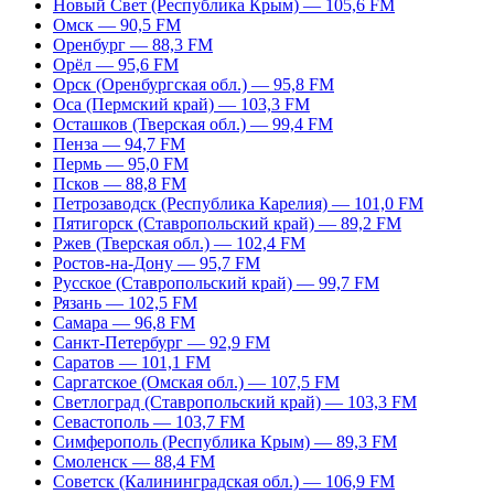
Новый Свет (Республика Крым) — 105,6 FM
Омск — 90,5 FM
Оренбург — 88,3 FM
Орёл — 95,6 FM
Орск (Оренбургская обл.) — 95,8 FM
Оса (Пермский край) — 103,3 FM
Осташков (Тверская обл.) — 99,4 FM
Пенза — 94,7 FM
Пермь — 95,0 FM
Псков — 88,8 FM
Петрозаводск (Республика Карелия) — 101,0 FM
Пятигорск (Ставропольский край) — 89,2 FM
Ржев (Тверская обл.) — 102,4 FM
Ростов-на-Дону — 95,7 FM
Русское (Ставропольский край) — 99,7 FM
Рязань — 102,5 FM
Самара — 96,8 FM
Санкт-Петербург — 92,9 FM
Саратов — 101,1 FM
Саргатское (Омская обл.) — 107,5 FM
Светлоград (Ставропольский край) — 103,3 FM
Севастополь — 103,7 FM
Симферополь (Республика Крым) — 89,3 FM
Смоленск — 88,4 FM
Советск (Калининградская обл.) — 106,9 FM