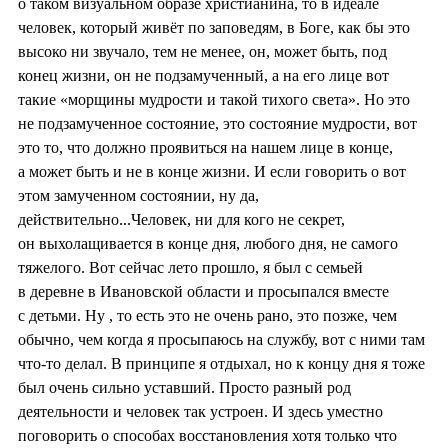
о таком визуальном образе христианина, то в идеале
человек, который живёт по заповедям, в Боге, как бы это
высоко ни звучало, тем не менее, он, может быть, под
конец жизни, он не подзамученный, а на его лице вот
такие «морщины мудрости и такой тихого света». Но это
не подзамученное состояние, это состояние мудрости, вот
это то, что должно проявиться на нашем лице в конце,
а может быть и не в конце жизни. И если говорить о вот
этом замученном состоянии, ну да,
действительно...Человек, ни для кого не секрет,
он выхолащивается в конце дня, любого дня, не самого
тяжелого. Вот сейчас лето прошло, я был с семьей
в деревне в Ивановской области и просыпался вместе
с детьми. Ну , то есть это не очень рано, это позже, чем
обычно, чем когда я просыпаюсь на службу, вот с ними там
что-то делал. В принципе я отдыхал, но к концу дня я тоже
был очень сильно уставший. Просто разный род
деятельности и человек так устроен. И здесь уместно
поговорить о способах восстановления хотя только что