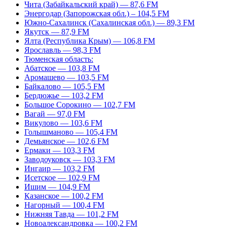
Чита (Забайкальский край) — 87,6 FM
Энергодар (Запорожская обл.) – 104,5 FM
Южно-Сахалинск (Сахалинская обл.) — 89,3 FM
Якутск — 87,9 FM
Ялта (Республика Крым) — 106,8 FM
Ярославль — 98,3 FM
Тюменская область:
Абатское — 103,8 FM
Аромашево — 103,5 FM
Байкалово — 105,5 FM
Бердюжье — 103,2 FM
Большое Сорокино — 102,7 FM
Вагай — 97,0 FM
Викулово — 103,6 FM
Голышманово — 105,4 FM
Демьянское — 102,6 FM
Ермаки — 103,3 FM
Заводоуковск — 103,3 FM
Ингаир — 103,2 FM
Исетское — 102,9 FM
Ишим — 104,9 FM
Казанское — 100,2 FM
Нагорный — 100,4 FM
Нижняя Тавда — 101,2 FM
Новоалександровка — 100,2 FM