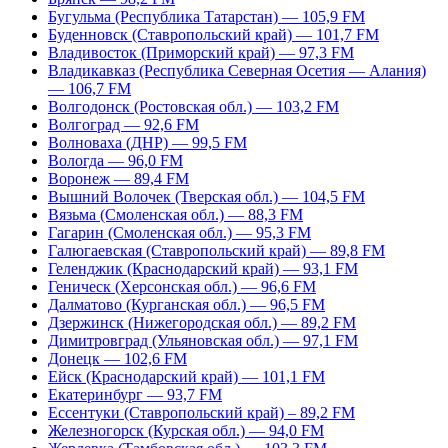
Бугульма (Республика Татарстан) — 105,9 FM
Буденновск (Ставропольский край) — 101,7 FM
Владивосток (Приморский край) — 97,3 FM
Владикавказ (Республика Северная Осетия — Алания)
— 106,7 FM
Волгодонск (Ростовская обл.) — 103,2 FM
Волгоград — 92,6 FM
Волноваха (ДНР) — 99,5 FM
Вологда — 96,0 FM
Воронеж — 89,4 FM
Вышний Волочек (Тверская обл.) — 104,5 FM
Вязьма (Смоленская обл.) — 88,3 FM
Гагарин (Смоленская обл.) — 95,3 FM
Галюгаевская (Ставропольский край) — 89,8 FM
Геленджик (Краснодарский край) — 93,1 FM
Геническ (Херсонская обл.) — 96,6 FM
Далматово (Курганская обл.) — 96,5 FM
Дзержинск (Нижегородская обл.) — 89,2 FM
Димитровград (Ульяновская обл.) — 97,1 FM
Донецк — 102,6 FM
Ейск (Краснодарский край) — 101,1 FM
Екатеринбург — 93,7 FM
Ессентуки (Ставропольский край) – 89,2 FM
Железногорск (Курская обл.) — 94,0 FM