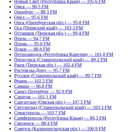
Новый Свет (Республика Крым) — 105,6 FM
Омск — 90,5 FM
Оренбург — 88,3 FM
Орёл — 95,6 FM
Орск (Оренбургская обл.) — 95,8 FM
Оса (Пермский край) — 103,3 FM
Осташков (Тверская обл.) — 99,4 FM
Пенза — 94,7 FM
Пермь — 95,0 FM
Псков — 88,8 FM
Петрозаводск (Республика Карелия) — 101,0 FM
Пятигорск (Ставропольский край) — 89,2 FM
Ржев (Тверская обл.) — 102,4 FM
Ростов-на-Дону — 95,7 FM
Русское (Ставропольский край) — 99,7 FM
Рязань — 102,5 FM
Самара — 96,8 FM
Санкт-Петербург — 92,9 FM
Саратов — 101,1 FM
Саргатское (Омская обл.) — 107,5 FM
Светлоград (Ставропольский край) — 103,3 FM
Севастополь — 103,7 FM
Симферополь (Республика Крым) — 89,3 FM
Смоленск — 88,4 FM
Советск (Калининградская обл.) — 106,9 FM