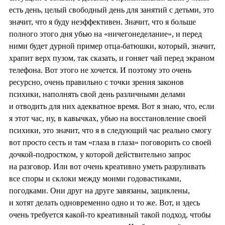
есть день, целый свободный день для занятий с детьми, это
значит, что я буду неэффективен. Значит, что я больше
полного этого дня убью на «ничегонеделание», и перед
ними будет дурной пример отца-батюшки, который, значит,
храпит верх пузом, так сказать, и гоняет чай перед экраном
телефона. Вот этого не хочется. И поэтому это очень
ресурсно, очень правильно с точки зрения законов
психики, наполнять свой день различными делами
и отводить для них адекватное время. Вот я знаю, что, если
я этот час, ну, в кавычках, убью на восстановление своей
психики, это значит, что я в следующий час реально смогу
вот просто сесть и там «глаза в глаза» поговорить со своей
дочкой-подростком, у которой действительно запрос
на разговор. Или вот очень креативно уметь разруливать
все споры и склоки между моими годовастиками,
погодками. Они друг на друге завязаны, зациклены,
и хотят делать одновременно одно и то же. Вот, и здесь
очень требуется какой-то креативный такой подход, чтобы