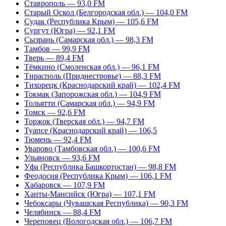
Ставрополь — 93,0 FM
Старый Оскол (Белгородская обл.) — 104,0 FM
Судак (Республика Крым) — 105,6 FM
Сургут (Югра) — 92,1 FM
Сызрань (Самарская обл.) — 98,3 FM
Тамбов — 99,9 FM
Тверь — 89,4 FM
Тёмкино (Смоленская обл.) — 96,1 FM
Тирасполь (Приднестровье) — 88,3 FM
Тихорецк (Краснодарский край) — 102,4 FM
Токмак (Запорожская обл.) — 104,9 FM
Тольятти (Самарская обл.) — 94,9 FM
Томск — 92,6 FM
Торжок (Тверская обл.) — 94,7 FM
Туапсе (Краснодарский край) — 106,5
Тюмень — 92,4 FM
Уварово (Тамбовская обл.) — 100,6 FM
Ульяновск — 93,6 FM
Уфа (Республика Башкортостан) — 98,8 FM
Феодосия (Республика Крым) — 106,1 FM
Хабаровск — 107,9 FM
Ханты-Мансийск (Югра) — 107,1 FM
Чебоксары (Чувашская Республика) — 90,3 FM
Челябинск — 88,4 FM
Череповец (Вологодская обл.) — 106,7 FM