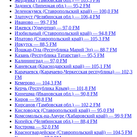
Жердевка (Тамбовская обл.) — 103,3 FM
Задонск (Липецкая обл.) — 95,2 FM
Зеленокумск (Ставропольский край) — 100,0 FM
Златоуст (Челябинская обл.) — 106,4 FM
Иваново — 99,7 FM
Ижевск (Удмуртия) — 97,0 FM
Изобильный (Ставропольский край) — 94,8 FM
Ипатово (Ставропольский край) — 105,3 FM
Иркутск — 88,5 FM
Йошкар-Ола (Республика Марий Эл) — 88,7 FM
Казань (Республика Татарстан) — 95,5 FM
Калининград — 97,0 FM
Каневская (Краснодарский край) — 105,1 FM
Карачаевск (Карачаево-Черкесская республика) — 102,3
FM
Кемерово — 104,3 FM
Керчь (Республика Крым) — 101,8 FM
Кинешма (Ивановская обл.) — 90,8 FM
Киров — 90,8 FM
Кирсанов (Тамбовская обл.) — 102,2 FM
Кисловодск (Ставропольский край) — 95,0 FM
Комсомольск-на-Амуре (Хабаровский край) — 99,9 FM
Копейск (Челябинская обл.) — 88,4 FM
Кострома — 92,0 FM
Красногвардейское (Ставропольский край) — 104,5 FM