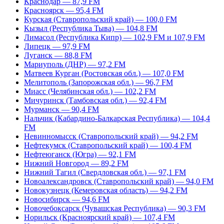
Краснодар — 87,9 FM
Красноярск — 95,4 FM
Курская (Ставропольский край) — 100,0 FM
Кызыл (Республика Тыва) — 104,8 FM
Лимасол (Республика Кипр) — 102,9 FM и 107,9 FM
Липецк — 97,9 FM
Луганск — 88,8 FM
Мариуполь (ДНР) — 97,2 FM
Матвеев Курган (Ростовская обл.) — 107,0 FM
Мелитополь (Запорожская обл.) — 96,7 FM
Миасс (Челябинская обл.) — 102,2 FM
Мичуринск (Тамбовская обл.) — 92,4 FM
Мурманск — 90,4 FM
Нальчик (Кабардино-Балкарская Республика) — 104,4
FM
Невинномысск (Ставропольский край) — 94,2 FM
Нефтекумск (Ставропольский край) — 100,4 FM
Нефтеюганск (Югра) — 92,1 FM
Нижний Новгород — 89,2 FM
Нижний Тагил (Свердловская обл.) — 97,1 FM
Новоалександровск (Ставропольский край) — 94,0 FM
Новокузнецк (Кемеровская область) — 94,2 FM
Новосибирск — 94,6 FM
Новочебоксарск (Чувашская Республика) — 90,3 FM
Норильск (Красноярский край) — 107,4 FM