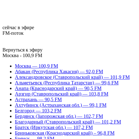
сейчас в эфире
FM-поток
Вернуться к эфиру
Москва - 100,9 FM
Москва — 100,9 FM
Абакан (Республика Хакасия) — 92,0 FM
Александровское (Ставропольский край) — 101,9 FM
Альметьевск (Республика Татарстан) — 99,6 FM
Анапа (Краснодарский край) — 90,5 FM
Арзгир (Ставропольский край) — 103,8 FM
Астрахань — 90,5 FM
Ахтубинск (Астраханская обл.) — 99,1 FM
Белгород — 103,2 FM
Бердянск (Запорожская обл.) — 102,7 FM
Благодарный (Ставропольский край) — 101,2 FM
Братск (Иркутская обл.) — 107,2 FM
Бриньковская (Краснодарский край) – 96,8 FM
Брянск — 98,2 FM