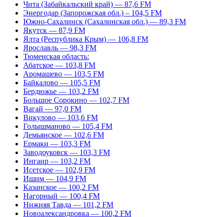
Чита (Забайкальский край) — 87,6 FM
Энергодар (Запорожская обл.) – 104,5 FM
Южно-Сахалинск (Сахалинская обл.) — 89,3 FM
Якутск — 87,9 FM
Ялта (Республика Крым) — 106,8 FM
Ярославль — 98,3 FM
Тюменская область:
Абатское — 103,8 FM
Аромашево — 103,5 FM
Байкалово — 105,5 FM
Бердюжье — 103,2 FM
Большое Сорокино — 102,7 FM
Вагай — 97,0 FM
Викулово — 103,6 FM
Голышманово — 105,4 FM
Демьянское — 102,6 FM
Ермаки — 103,3 FM
Заводоуковск — 103,3 FM
Ингаир — 103,2 FM
Исетское — 102,9 FM
Ишим — 104,9 FM
Казанское — 100,2 FM
Нагорный — 100,4 FM
Нижняя Тавда — 101,2 FM
Новоалександровка — 100,2 FM