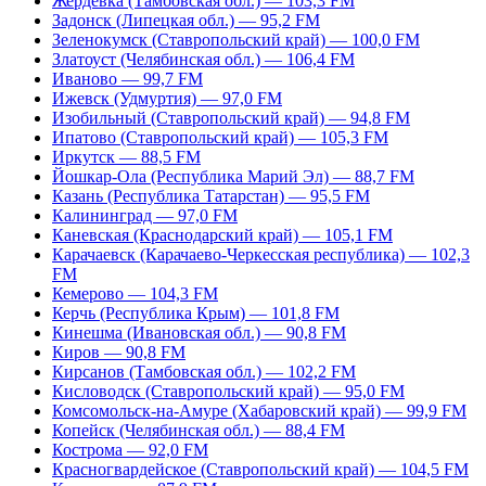
Жердевка (Тамбовская обл.) — 103,3 FM
Задонск (Липецкая обл.) — 95,2 FM
Зеленокумск (Ставропольский край) — 100,0 FM
Златоуст (Челябинская обл.) — 106,4 FM
Иваново — 99,7 FM
Ижевск (Удмуртия) — 97,0 FM
Изобильный (Ставропольский край) — 94,8 FM
Ипатово (Ставропольский край) — 105,3 FM
Иркутск — 88,5 FM
Йошкар-Ола (Республика Марий Эл) — 88,7 FM
Казань (Республика Татарстан) — 95,5 FM
Калининград — 97,0 FM
Каневская (Краснодарский край) — 105,1 FM
Карачаевск (Карачаево-Черкесская республика) — 102,3
FM
Кемерово — 104,3 FM
Керчь (Республика Крым) — 101,8 FM
Кинешма (Ивановская обл.) — 90,8 FM
Киров — 90,8 FM
Кирсанов (Тамбовская обл.) — 102,2 FM
Кисловодск (Ставропольский край) — 95,0 FM
Комсомольск-на-Амуре (Хабаровский край) — 99,9 FM
Копейск (Челябинская обл.) — 88,4 FM
Кострома — 92,0 FM
Красногвардейское (Ставропольский край) — 104,5 FM