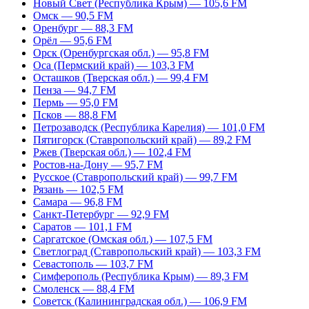
Новый Свет (Республика Крым) — 105,6 FM
Омск — 90,5 FM
Оренбург — 88,3 FM
Орёл — 95,6 FM
Орск (Оренбургская обл.) — 95,8 FM
Оса (Пермский край) — 103,3 FM
Осташков (Тверская обл.) — 99,4 FM
Пенза — 94,7 FM
Пермь — 95,0 FM
Псков — 88,8 FM
Петрозаводск (Республика Карелия) — 101,0 FM
Пятигорск (Ставропольский край) — 89,2 FM
Ржев (Тверская обл.) — 102,4 FM
Ростов-на-Дону — 95,7 FM
Русское (Ставропольский край) — 99,7 FM
Рязань — 102,5 FM
Самара — 96,8 FM
Санкт-Петербург — 92,9 FM
Саратов — 101,1 FM
Саргатское (Омская обл.) — 107,5 FM
Светлоград (Ставропольский край) — 103,3 FM
Севастополь — 103,7 FM
Симферополь (Республика Крым) — 89,3 FM
Смоленск — 88,4 FM
Советск (Калининградская обл.) — 106,9 FM