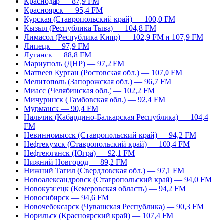
Краснодар — 87,9 FM
Красноярск — 95,4 FM
Курская (Ставропольский край) — 100,0 FM
Кызыл (Республика Тыва) — 104,8 FM
Лимасол (Республика Кипр) — 102,9 FM и 107,9 FM
Липецк — 97,9 FM
Луганск — 88,8 FM
Мариуполь (ДНР) — 97,2 FM
Матвеев Курган (Ростовская обл.) — 107,0 FM
Мелитополь (Запорожская обл.) — 96,7 FM
Миасс (Челябинская обл.) — 102,2 FM
Мичуринск (Тамбовская обл.) — 92,4 FM
Мурманск — 90,4 FM
Нальчик (Кабардино-Балкарская Республика) — 104,4
FM
Невинномысск (Ставропольский край) — 94,2 FM
Нефтекумск (Ставропольский край) — 100,4 FM
Нефтеюганск (Югра) — 92,1 FM
Нижний Новгород — 89,2 FM
Нижний Тагил (Свердловская обл.) — 97,1 FM
Новоалександровск (Ставропольский край) — 94,0 FM
Новокузнецк (Кемеровская область) — 94,2 FM
Новосибирск — 94,6 FM
Новочебоксарск (Чувашская Республика) — 90,3 FM
Норильск (Красноярский край) — 107,4 FM