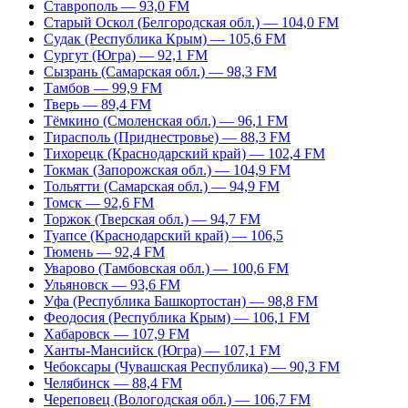
Ставрополь — 93,0 FM
Старый Оскол (Белгородская обл.) — 104,0 FM
Судак (Республика Крым) — 105,6 FM
Сургут (Югра) — 92,1 FM
Сызрань (Самарская обл.) — 98,3 FM
Тамбов — 99,9 FM
Тверь — 89,4 FM
Тёмкино (Смоленская обл.) — 96,1 FM
Тирасполь (Приднестровье) — 88,3 FM
Тихорецк (Краснодарский край) — 102,4 FM
Токмак (Запорожская обл.) — 104,9 FM
Тольятти (Самарская обл.) — 94,9 FM
Томск — 92,6 FM
Торжок (Тверская обл.) — 94,7 FM
Туапсе (Краснодарский край) — 106,5
Тюмень — 92,4 FM
Уварово (Тамбовская обл.) — 100,6 FM
Ульяновск — 93,6 FM
Уфа (Республика Башкортостан) — 98,8 FM
Феодосия (Республика Крым) — 106,1 FM
Хабаровск — 107,9 FM
Ханты-Мансийск (Югра) — 107,1 FM
Чебоксары (Чувашская Республика) — 90,3 FM
Челябинск — 88,4 FM
Череповец (Вологодская обл.) — 106,7 FM