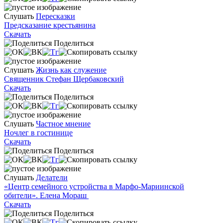
Слушать
Пересказки
Предсказание крестьянина
Скачать
Поделиться
Слушать
Жизнь как служение
Священник Стефан Щербаковский
Скачать
Поделиться
Слушать
Частное мнение
Ночлег в гостинице
Скачать
Поделиться
Слушать
Делатели
«Центр семейного устройства в Марфо-Мариинской
обители». Елена Мораш
Скачать
Поделиться