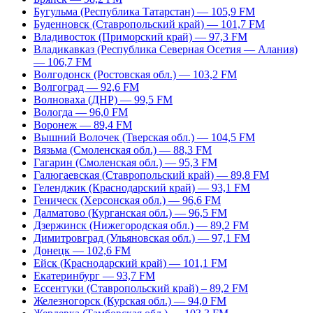
Бугульма (Республика Татарстан) — 105,9 FM
Буденновск (Ставропольский край) — 101,7 FM
Владивосток (Приморский край) — 97,3 FM
Владикавказ (Республика Северная Осетия — Алания)
— 106,7 FM
Волгодонск (Ростовская обл.) — 103,2 FM
Волгоград — 92,6 FM
Волноваха (ДНР) — 99,5 FM
Вологда — 96,0 FM
Воронеж — 89,4 FM
Вышний Волочек (Тверская обл.) — 104,5 FM
Вязьма (Смоленская обл.) — 88,3 FM
Гагарин (Смоленская обл.) — 95,3 FM
Галюгаевская (Ставропольский край) — 89,8 FM
Геленджик (Краснодарский край) — 93,1 FM
Геническ (Херсонская обл.) — 96,6 FM
Далматово (Курганская обл.) — 96,5 FM
Дзержинск (Нижегородская обл.) — 89,2 FM
Димитровград (Ульяновская обл.) — 97,1 FM
Донецк — 102,6 FM
Ейск (Краснодарский край) — 101,1 FM
Екатеринбург — 93,7 FM
Ессентуки (Ставропольский край) – 89,2 FM
Железногорск (Курская обл.) — 94,0 FM