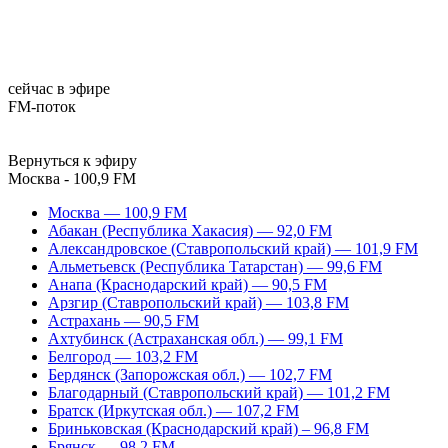
сейчас в эфире
FM-поток
Вернуться к эфиру
Москва - 100,9 FM
Москва — 100,9 FM
Абакан (Республика Хакасия) — 92,0 FM
Александровское (Ставропольский край) — 101,9 FM
Альметьевск (Республика Татарстан) — 99,6 FM
Анапа (Краснодарский край) — 90,5 FM
Арзгир (Ставропольский край) — 103,8 FM
Астрахань — 90,5 FM
Ахтубинск (Астраханская обл.) — 99,1 FM
Белгород — 103,2 FM
Бердянск (Запорожская обл.) — 102,7 FM
Благодарный (Ставропольский край) — 101,2 FM
Братск (Иркутская обл.) — 107,2 FM
Бриньковская (Краснодарский край) – 96,8 FM
Брянск — 98,2 FM